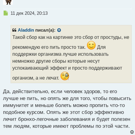
Н
11 дек 2024, 20:13
е
п
р
Aladdin
писал(а):
о
Такой сбор как на картинке это сбор от простуды, не
ч
и
рекомендую его пить просто так.
Для
т
поддержки организма лучше использовать
а
немножко другие сборы которые несут
н
н
успокаивающий эффект и просто поддерживают
ы
организм, а не лечат.
й
п
о
Да, действительно, если человек здоров, то его
с
лучше не пить, но опять же для того, чтобы повысить
т
иммунитет и меньше болеть можно пропить что-то
подобное курсом. Опять же этот сбор эффективно
лечит бронхо-легочные заболевания и будет полезен
тем людям, которые имеют проблемы по этой части.