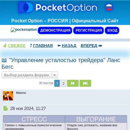
Pocket Option – РОССИЯ | Официальный Сайт
ДЕМОНСТРАЦИЯ
РЕГИСТРАЦИЯ
ВХОД
🍏
СВЕЖЕЕ
⤴️
ГЛАВНАЯ
⬅️
НАЗАД
ВПЕРЕД
➡️
📖 "Управление усталостью трейдера" Ланс
Бегс
Выбор раздела форума
1
2
След.
След.
30 постов
Misterio
Н
28 ноя 2024, 11:27
е
п
р
о