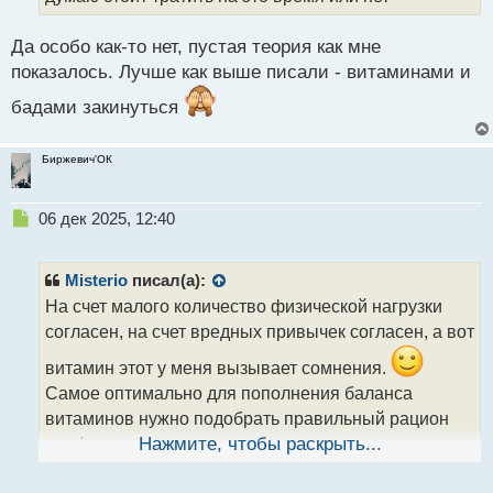
н
ы
Да особо как-то нет, пустая теория как мне
й
показалось. Лучше как выше писали - витаминами и
п
о
бадами закинуться
с
т
Биржевич'ОК
Н
06 дек 2025, 12:40
е
п
р
Misterio
писал(а):
о
На счет малого количество физической нагрузки
ч
согласен, на счет вредных привычек согласен, а вот
и
т
витамин этот у меня вызывает сомнения.
а
Самое оптимально для пополнения баланса
н
н
витаминов нужно подобрать правильный рацион
ы
где фрукты и овощи в достатке с разными
Нажмите, чтобы раскрыть...
й
п
витаминами, молочное натуральное, мяско.
То