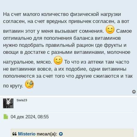
мы живем. Кстати, можно взять за основу твой
о
с
написанный материал и скорректировав его
На счет малого количество физической нагрузки
т
настроить под себя. Еще главная проблема
согласен, на счет вредных привычек согласен, а вот
трейдеров - это неправильное питание, отсутствие
витамин этот у меня вызывает сомнения.
Самое
движения или же оно есть, но просто
оптимально для пополнения баланса витаминов
недостаточное, у многих страдает зрение от
нужно подобрать правильный рацион где фрукты и
компьютера и плюсом еще и вредные привычки
овощи в достатке с разными витаминами, молочное
имеются. Ну и самое главное - многие мало спят,
примерно часов 6. Опять же поднять энергию, да и
натуральное, мяско.
То что из аптеки там часто
для укрепления иммунитета в том числе я
не витаминки вовсе, а их подобие, одни витамины
рекомендую Аквадетрим, он содержит витамин Д,
пополняются за счет того что другие сжигаются и так
который так необходим нашему организму.
по кругу.
Stels23
Н
04 дек 2024, 08:55
е
п
р
Misterio
писал(а):