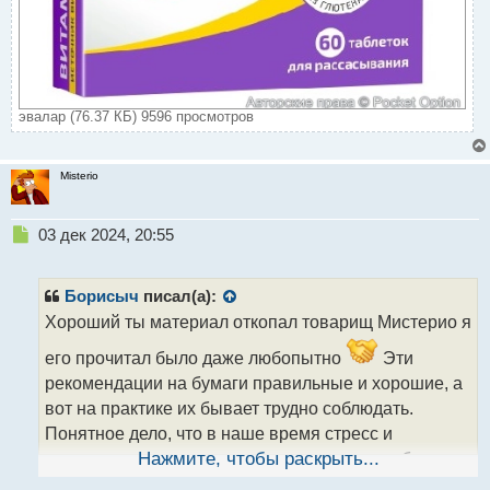
эвалар (76.37 КБ) 9596 просмотров
Misterio
Н
03 дек 2024, 20:55
е
п
р
Борисыч
писал(а):
о
Хороший ты материал откопал товарищ Мистерио я
ч
и
его прочитал было даже любопытно
Эти
т
рекомендации на бумаги правильные и хорошие, а
а
вот на практике их бывает трудно соблюдать.
н
н
Понятное дело, что в наше время стресс и
ы
выгорание становится во главу угла из-за обилия
Нажмите, чтобы раскрыть...
й
информации и бесконечного потока дел, в котором
п