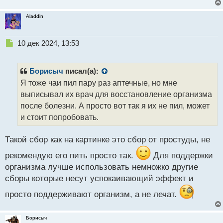
Aladdin
Н
10 дек 2024, 13:53
е
п
р
Борисыч
писал(а):
о
Я тоже чаи пил пару раз аптечные, но мне
ч
выписывал их врач для восстановление организма
и
т
после болезни. А просто вот так я их не пил, может
а
и стоит попробовать.
н
н
Такой сбор как на картинке это сбор от простуды, не
ы
й
рекомендую его пить просто так.
Для поддержки
п
организма лучше использовать немножко другие
о
с
сборы которые несут успокаивающий эффект и
т
просто поддерживают организм, а не лечат.
Борисыч