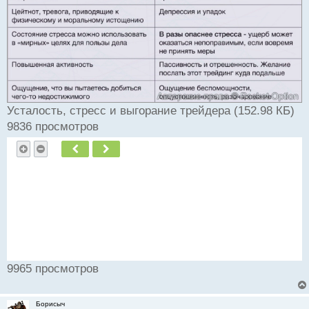
ч
и
т
а
н
н
ы
й
п
Усталость, стресс и выгорание трейдера (152.98 КБ)
о
9836 просмотров
с
т
Пред.
След.
9965 просмотров
Борисыч