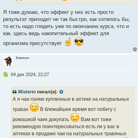
п
о
Я тоже думаю, что эффект у них есть просто
с
результат приходит не так быстро, как хотелось бы,
т
то есть надо глядеть уже по окончанию курса, что и
как, здесь ведь накопительный эффект для
организма присутствует
Борисыч
Н
04 дек 2024, 22:27
е
п
р
Misterio
писал(а):
о
А я чаи гоняю купленные в аптеке на натуральных
ч
и
травах
В ближайшее время вот побегу с
т
а
ромашкой чаек докупать
Вам вот тоже
н
рекомендую поинтересоваться есть ли у вас в
н
аптеках в продаже чаи на натуральных травяных
ы