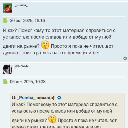
_Pumba_
Н
30 окт 2025, 18:16
е
И как? Помог кому то этот материал справиться с
п
р
усталостью после сливов или вобще от мутной
о
двиги на рынке?
ч
Просто я пока не читал..вот
и
думаю стоит тратить на это время или нет
т
а
н
Wills Wilde
н
ы
Н
06 дек 2025, 10:38
й
е
п
п
о
р
с
_Pumba_
писал(а):
о
т
И как? Помог кому то этот материал справиться с
ч
усталостью после сливов или вобще от мутной
и
т
двиги на рынке?
Просто я пока не читал..вот
а
думаю стоит тратить на это время или нет
н