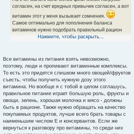
ч
согласен, на счет вредных привычек согласен, а вот
и
т
витамин этот у меня вызывает сомнения.
а
Самое оптимально для пополнения баланса
н
н
витаминов нужно подобрать правильный рацион
ы
где фрукты и овощи в достатке с разными
Нажмите, чтобы раскрыть...
й
п
витаминами, молочное натуральное, мяско.
То
о
что из аптеки там часто не витаминки вовсе, а их
с
Все витамины из питания взять невозможно,
подобие, одни витамины пополняются за счет того
т
поэтому, люди и пропивают витаминные комплексы.
что другие сжигаются и так по кругу.
То есть это придется слишком много овощей/фруктов
съесть, чтобы получить нужную дозу этого
витамина. Но вообще я с тобой в целом соглашусь,
правильное питание играет большую роль, фрукты и
овощи, зелень, хорошая молочка и мясо - должны
быть в рационе. Также нужно обращать на качество
покупаемых продуктов, лучше всего брать товары с
наименьшим числом Е и консервантов. Если же
вернуться к разговору про витамины, то среди них