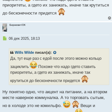
о
приоритеты, а гдето их занижать, иначе так крутиться
с
т
до бесконечности придется
Биржевич'ОК
Н
06 дек 2025, 18:13
е
п
р
Wills Wilde
писал(а):
о
Да, тут еще раз с едой после этого можно кольцо
ч
и
зациклить
Похоже что надо гдето ставить
т
приоритеты, а гдето их занижать, иначе так
а
н
крутиться до бесконечности придется
н
ы
Ну понятно одно, что акцент на питании, а на втором
й
п
месте наверное коммуналка. А то торговать сытым,
о
но в холоде это не комильфо.
Вещи и
с
т