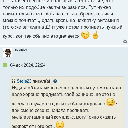
есть качественные и полезные, а есть такие, что
только их подобие как ты выразился. Тут нужно
внимательно смотреть на состав, бренд, отзывы
можно почитать, сдать кровь на нехватку витамина
(того же витамина Д) и уже потом пропивать нужный
курс, вот так обычно это делается
Борисыч
Н
04 дек 2024, 22:24
е
п
р
Stels23
писал(а):
о
Нуда чтоб витаминов естественным путем хватало
ч
надо хорошо продумать свой рациона, но это не
и
т
всегда получается сделать сбалансировано
я
а
при смене сезона начала пропивать
н
н
мультивитаминный комплекс, могу точно сказать
ы
эффект от него есть
й