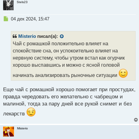
Stels23
Н
04 дек 2024, 15:47
е
п
р
Misterio
писал(а):
о
Чай с ромашкой положительно влияет на
ч
спокойствие сна, он успокоительно влияет на
и
т
нервную систему, чтобы утром встал как огурчик
а
хорошо выспавшись и можно с ясной головой
н
н
начинать анализировать рыночные ситуации
ы
й
Еще чай с ромашкой хорошо помогает при простудах,
п
правда чередовать его желательно с чабрецом и
о
с
малиной, тогда за пару дней все рукой снимет и без
т
лекарств
Misterio