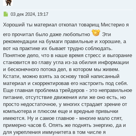
Н
03 дек 2024, 19:17
е
Хороший ты материал откопал товарищ Мистерио я
п
р
его прочитал было даже любопытно
Эти
о
рекомендации на бумаги правильные и хорошие, а
ч
и
вот на практике их бывает трудно соблюдать.
т
Понятное дело, что в наше время стресс и выгорание
а
становится во главу угла из-за обилия информации
н
н
и бесконечного потока дел, в котором мы живем.
ы
Кстати, можно взять за основу твой написанный
й
материал и скорректировав его настроить под себя.
п
Еще главная проблема трейдеров - это неправильное
о
с
питание, отсутствие движения или же оно есть, но
т
просто недостаточное, у многих страдает зрение от
компьютера и плюсом еще и вредные привычки
имеются. Ну и самое главное - многие мало спят,
примерно часов 6. Опять же поднять энергию, да и
для укрепления иммунитета в том числе я