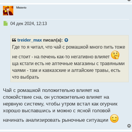
Misterio
Н
04 дек 2024, 12:13
е
п
р
treider_max
писал(а):
о
Где то я читал, что чай с ромашкой много пить тоже
ч
и
не стоит - на печень как-то негативно влияет
т
ща кстати есть не аптечные магазины с травяными
а
чаями - там и кавказские и алтайские травы, есть
н
н
что выбрать
ы
й
Чай с ромашкой положительно влияет на
п
спокойствие сна, он успокоительно влияет на
о
с
нервную систему, чтобы утром встал как огурчик
т
хорошо выспавшись и можно с ясной головой
начинать анализировать рыночные ситуации