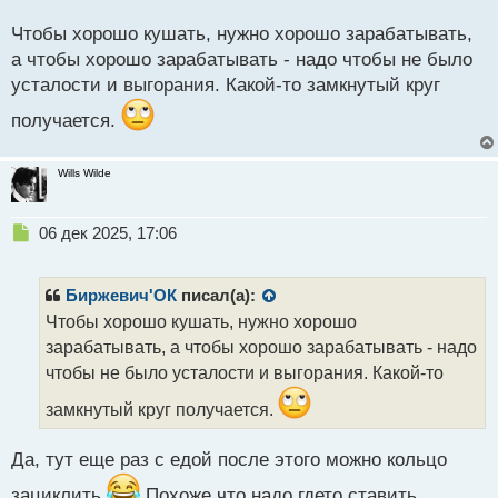
о
что из аптеки там часто не витаминки вовсе, а их
с
Чтобы хорошо кушать, нужно хорошо зарабатывать,
подобие, одни витамины пополняются за счет того
т
а чтобы хорошо зарабатывать - надо чтобы не было
что другие сжигаются и так по кругу.
усталости и выгорания. Какой-то замкнутый круг
получается.
Wills Wilde
Н
06 дек 2025, 17:06
е
п
р
Биржевич'ОК
писал(а):
о
Чтобы хорошо кушать, нужно хорошо
ч
зарабатывать, а чтобы хорошо зарабатывать - надо
и
т
чтобы не было усталости и выгорания. Какой-то
а
замкнутый круг получается.
н
н
ы
Да, тут еще раз с едой после этого можно кольцо
й
п
зациклить
Похоже что надо гдето ставить