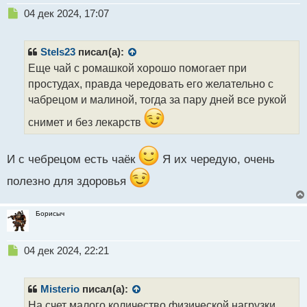
Н
04 дек 2024, 17:07
е
п
р
Stels23
писал(а):
о
Еще чай с ромашкой хорошо помогает при
ч
простудах, правда чередовать его желательно с
и
т
чабрецом и малиной, тогда за пару дней все рукой
а
снимет и без лекарств
н
н
ы
И с чебрецом есть чаёк
Я их чередую, очень
й
п
полезно для здоровья
о
с
т
Борисыч
Н
04 дек 2024, 22:21
е
п
р
Misterio
писал(а):
о
На счет малого количество физической нагрузки