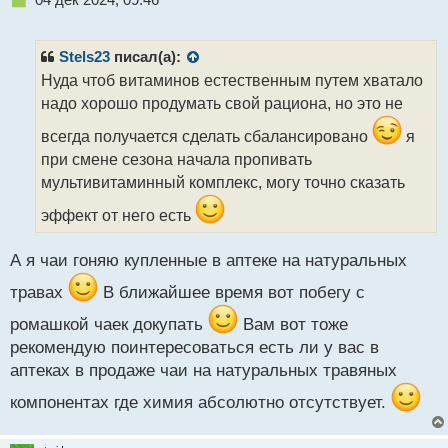
е
п
р
Stels23
писал(а):
о
Нуда чтоб витаминов естественным путем хватало
ч
надо хорошо продумать свой рациона, но это не
и
т
всегда получается сделать сбалансировано
я
а
при смене сезона начала пропивать
н
н
мультивитаминный комплекс, могу точно сказать
ы
эффект от него есть
й
п
о
А я чаи гоняю купленные в аптеке на натуральных
с
т
травах
В ближайшее время вот побегу с
ромашкой чаек докупать
Вам вот тоже
рекомендую поинтересоваться есть ли у вас в
аптеках в продаже чаи на натуральных травяных
компонентах где химия абсолютно отсутствует.