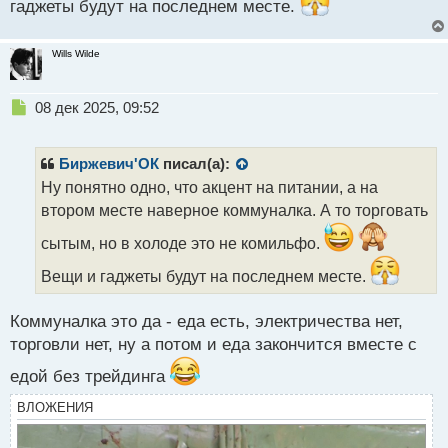
гаджеты будут на последнем месте.
Wills Wilde
Н
08 дек 2025, 09:52
е
п
р
Биржевич'ОК
писал(а):
о
Ну понятно одно, что акцент на питании, а на
ч
втором месте наверное коммуналка. А то торговать
и
т
сытым, но в холоде это не комильфо.
а
н
Вещи и гаджеты будут на последнем месте.
н
ы
Коммуналка это да - еда есть, электричества нет,
й
п
торговли нет, ну а потом и еда закончится вместе с
о
едой без трейдинга
с
т
ВЛОЖЕНИЯ