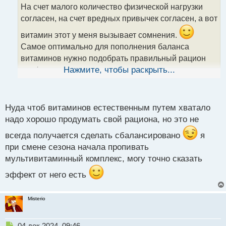
о
На счет малого количество физической нагрузки
ч
согласен, на счет вредных привычек согласен, а вот
и
т
витамин этот у меня вызывает сомнения.
а
Самое оптимально для пополнения баланса
н
н
витаминов нужно подобрать правильный рацион
ы
где фрукты и овощи в достатке с разными
Нажмите, чтобы раскрыть...
й
п
витаминами, молочное натуральное, мяско.
То
о
что из аптеки там часто не витаминки вовсе, а их
с
Нуда чтоб витаминов естественным путем хватало
подобие, одни витамины пополняются за счет того
т
надо хорошо продумать свой рациона, но это не
что другие сжигаются и так по кругу.
всегда получается сделать сбалансировано
я
при смене сезона начала пропивать
мультивитаминный комплекс, могу точно сказать
эффект от него есть
Misterio
Н
04 дек 2024, 09:46