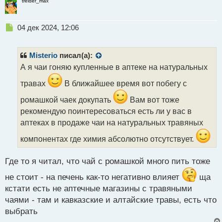
treider_max
Н
04 дек 2024, 12:06
е
п
р
Misterio
писал(а):
о
А я чаи гоняю купленные в аптеке на натуральных
ч
и
травах
В ближайшее время вот побегу с
т
а
ромашкой чаек докупать
Вам вот тоже
н
рекомендую поинтересоваться есть ли у вас в
н
аптеках в продаже чаи на натуральных травяных
ы
й
компонентах где химия абсолютно отсутствует.
п
о
с
Где то я читал, что чай с ромашкой много пить тоже
т
не стоит - на печень как-то негативно влияет
ща
кстати есть не аптечные магазины с травяными
чаями - там и кавказские и алтайские травы, есть что
выбрать