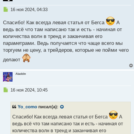
Н
16 ноя 2024, 04:33
е
п
Спасибо! Как всегда левая статья от Бегса
А
р
ведь всё что там написано так и есть - начиная от
о
количества волн в тренд и заканчивая его
ч
и
параметрами. Ведь получается что чаще всего мы
т
торгуем не цену, а трейдеров, которые не пойми чего
а
н
делают
н
ы
й
Aladdin
п
о
Н
с
16 ноя 2024, 10:45
е
т
п
р
Yo_como
писал(а):
о
ч
Спасибо! Как всегда левая статья от Бегса
А
и
ведь всё что там написано так и есть - начиная от
т
количества волн в тренд и заканчивая его
а