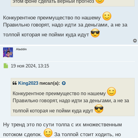
этом фоне сделать верный прогноз
н
н
ы
Конкурентное преимущество по нашему
й
п
Правильно говорят, надо идти за деньгами, а не за
о
толпой которая не пойми куда идут
с
т
Aladdin
Н
19 ноя 2024, 13:15
е
п
р
King2023
писал(а):
о
ч
Конкурентное преимущество по нашему
и
Правильно говорят, надо идти за деньгами, а не за
т
а
толпой которая не пойми куда идут
н
н
Ну тренд это по сути толпа с их множественным
ы
й
потоком сделок.
За толпой стоит ходить, но
п