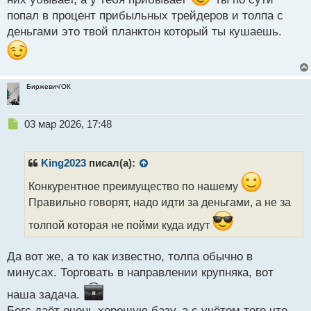
попал в процент прибыльных трейдеров и толпа с
деньгами это твой планктон который ты кушаешь.
Биржевич'ОК
Н
03 мар 2026, 17:48
е
п
р
King2023
писал(а):
о
ч
Конкурентное преимущество по нашему
и
Правильно говорят, надо идти за деньгами, а не за
т
а
толпой которая не пойми куда идут
н
н
Да вот же, а то как известно, толпа обычно в
ы
минусах. Торговать в направлении крупняка, вот
й
п
наша задача.
о
Бегс даёт очень хорошую базу, а с учётом того что
с