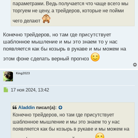
параметрами. Ведь получается что чаще всего мы
н
н
торгуем не цену, а трейдеров, которые не пойми
ы
чего делают
й
п
о
Конечно трейдеров, но там где присутствует
с
шаблонное мышление и мы это знаем то у нас
т
появляется как бы козырь в рукаве и мы можем на
этом фоне сделать верный прогноз
King2023
Н
17 ноя 2024, 13:42
е
п
р
Aladdin
писал(а):
о
Конечно трейдеров, но там где присутствует
ч
шаблонное мышление и мы это знаем то у нас
и
т
появляется как бы козырь в рукаве и мы можем на
а