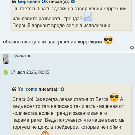
р
Биржевич'ОК
писал(а):
о
Пытаетесь брать сделки на завершении коррекции
ч
и
или ловите развороты тренда?
т
Первый вариант вроде легче в исполнении.
а
н
н
обычно вхожу при завершении коррекции
ы
й
п
Биржевич'ОК
о
с
т
Н
17 июл 2026, 09:35
е
п
р
Yo_como
писал(а):
о
ч
Спасибо! Как всегда левая статья от Бегса
А
и
ведь всё что там написано так и есть - начиная от
т
количества волн в тренд и заканчивая его
а
параметрами. Ведь получается что чаще всего мы
н
н
торгуем не цену, а трейдеров, которые не пойми
ы