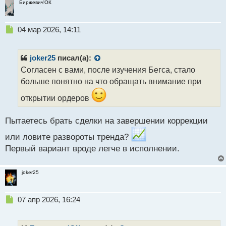
Биржевич'ОК
Н
04 мар 2026, 14:11
е
п
р
joker25
писал(а):
о
Согласен с вами, после изучения Бегса, стало
ч
больше понятно на что обращать внимание при
и
т
открытии ордеров
а
н
н
Пытаетесь брать сделки на завершении коррекции
ы
или ловите развороты тренда?
й
п
Первый вариант вроде легче в исполнении.
о
с
joker25
т
Н
07 апр 2026, 16:24
е
п