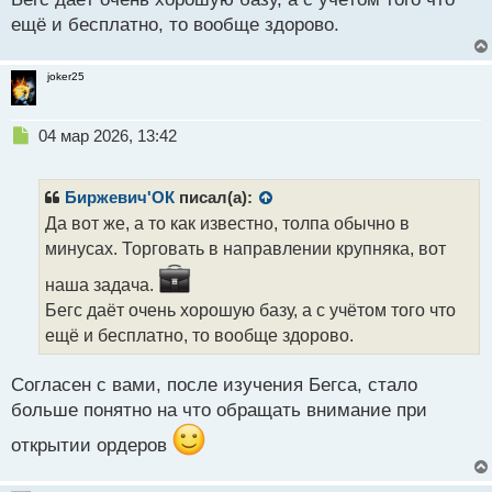
т
ещё и бесплатно, то вообще здорово.
joker25
Н
04 мар 2026, 13:42
е
п
р
Биржевич'ОК
писал(а):
о
Да вот же, а то как известно, толпа обычно в
ч
минусах. Торговать в направлении крупняка, вот
и
т
наша задача.
а
Бегс даёт очень хорошую базу, а с учётом того что
н
н
ещё и бесплатно, то вообще здорово.
ы
й
Согласен с вами, после изучения Бегса, стало
п
больше понятно на что обращать внимание при
о
с
открытии ордеров
т