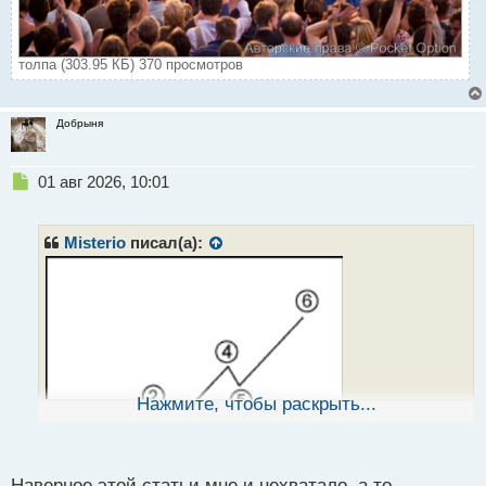
толпа (303.95 КБ) 370 просмотров
Добрыня
Н
01 авг 2026, 10:01
е
п
р
Misterio
писал(а):
о
ч
и
т
а
н
н
ы
Нажмите, чтобы раскрыть...
й
п
о
с
Наверное этой статьи мне и нехватало, а то