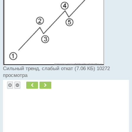
т
а
н
н
ы
й
п
о
с
т
Сильный тренд, слабый откат (7.06 КБ) 10272
просмотра
Пред.
След.