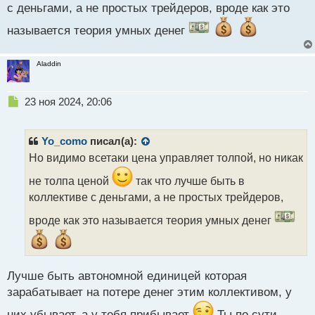
т
с деньгами, а не простых трейдеров, вроде как это
называется теория умных денег
Aladdin
Н
23 ноя 2024, 20:06
е
п
р
Yo_como
писал(а):
о
Но видимо всетаки цена управляет толпой, но никак
ч
и
не толпа ценой
так что лучше быть в
т
коллективе с деньгами, а не простых трейдеров,
а
н
вроде как это называется теория умных денег
н
ы
й
п
Лучше быть автономной единицей которая
о
с
зарабатывает на потере денег этим коллективом, у
т
них убывает, а у тебя прибывает
Ты по сути