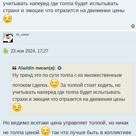
учитывать наперед где толпа будет испытывать
о
страхи и эмоции что отразится на движении цены
с
т
Yo_como
Н
23 ноя 2024, 17:27
е
п
р
Aladdin
писал(а):
о
Ну тренд это по сути толпа с их множественным
ч
и
потоком сделок.
За толпой стоит ходить, но
т
учитывать наперед где толпа будет испытывать
а
страхи и эмоции что отразится на движении цены
н
н
ы
й
п
Но видимо всетаки цена управляет толпой, но никак
о
не толпа ценой
так что лучше быть в коллективе
с