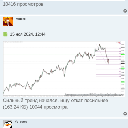
10416 просмотров
Misterio
Н
15 ноя 2024, 12:44
е
п
р
о
ч
и
т
а
н
н
ы
й
Сильный тренд начался, ищу откат посильнее
п
о
(163.24 КБ) 10044 просмотра
с
т
Yo_como