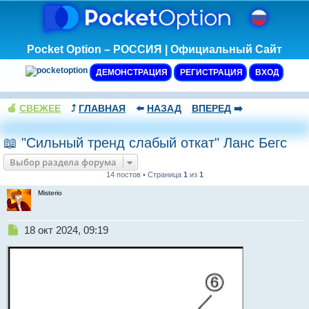
Pocket Option – РОССИЯ | Официальный Сайт
ДЕМОНСТРАЦИЯ
РЕГИСТРАЦИЯ
ВХОД
🍏
СВЕЖЕЕ
⤴️
ГЛАВНАЯ
⬅️
НАЗАД
ВПЕРЕД
➡️
📖 "Сильный тренд слабый откат" Ланс Бегс
Выбор раздела форума
14 постов • Страница
1
из
1
Misterio
Н
18 окт 2024, 09:19
е
п
р
о
ч
и