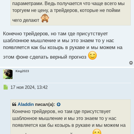
параметрами. Ведь получается что чаще всего мы
н
н
торгуем не цену, а трейдеров, которые не пойми
ы
чего делают
й
п
о
Конечно трейдеров, но там где присутствует
с
шаблонное мышление и мы это знаем то у нас
т
появляется как бы козырь в рукаве и мы можем на
этом фоне сделать верный прогноз
King2023
Н
17 ноя 2024, 13:42
е
п
р
Aladdin
писал(а):
о
Конечно трейдеров, но там где присутствует
ч
шаблонное мышление и мы это знаем то у нас
и
т
появляется как бы козырь в рукаве и мы можем на
а