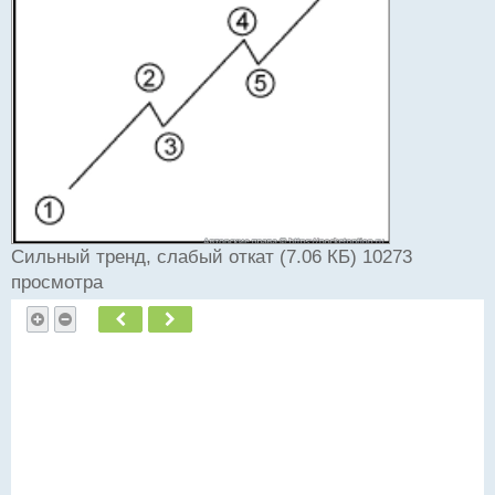
т
а
н
н
ы
й
п
о
с
т
Сильный тренд, слабый откат (7.06 КБ) 10273
просмотра
Пред.
След.