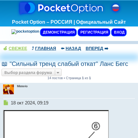
Pocket Option – РОССИЯ | Официальный Сайт
ДЕМОНСТРАЦИЯ
РЕГИСТРАЦИЯ
ВХОД
🍏
СВЕЖЕЕ
⤴️
ГЛАВНАЯ
⬅️
НАЗАД
ВПЕРЕД
➡️
📖 "Сильный тренд слабый откат" Ланс Бегс
Выбор раздела форума
14 постов • Страница
1
из
1
Misterio
Н
18 окт 2024, 09:19
е
п
р
о
ч
и