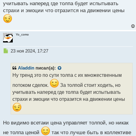
учитывать наперед где толпа будет испытывать
о
страхи и эмоции что отразится на движении цены
с
т
Yo_como
Н
23 ноя 2024, 17:27
е
п
р
Aladdin
писал(а):
о
Ну тренд это по сути толпа с их множественным
ч
и
потоком сделок.
За толпой стоит ходить, но
т
учитывать наперед где толпа будет испытывать
а
страхи и эмоции что отразится на движении цены
н
н
ы
й
п
Но видимо всетаки цена управляет толпой, но никак
о
не толпа ценой
так что лучше быть в коллективе
с