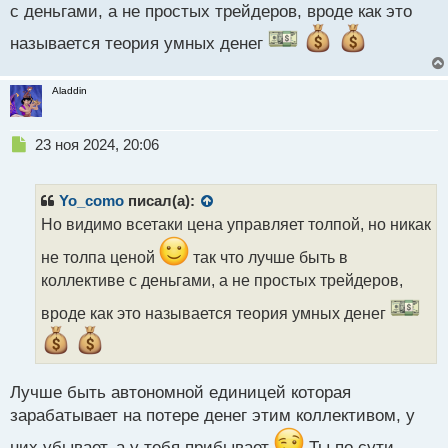
т
с деньгами, а не простых трейдеров, вроде как это
называется теория умных денег
Aladdin
Н
23 ноя 2024, 20:06
е
п
р
Yo_como
писал(а):
о
Но видимо всетаки цена управляет толпой, но никак
ч
и
не толпа ценой
так что лучше быть в
т
коллективе с деньгами, а не простых трейдеров,
а
н
вроде как это называется теория умных денег
н
ы
й
п
Лучше быть автономной единицей которая
о
с
зарабатывает на потере денег этим коллективом, у
т
них убывает, а у тебя прибывает
Ты по сути