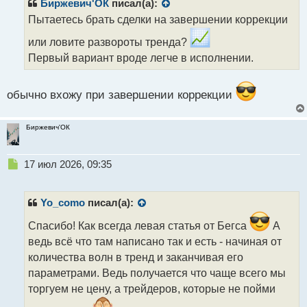
р
Биржевич'ОК
писал(а):
о
Пытаетесь брать сделки на завершении коррекции
ч
и
или ловите развороты тренда?
т
Первый вариант вроде легче в исполнении.
а
н
н
обычно вхожу при завершении коррекции
ы
й
п
Биржевич'ОК
о
с
т
Н
17 июл 2026, 09:35
е
п
р
Yo_como
писал(а):
о
ч
Спасибо! Как всегда левая статья от Бегса
А
и
ведь всё что там написано так и есть - начиная от
т
количества волн в тренд и заканчивая его
а
параметрами. Ведь получается что чаще всего мы
н
н
торгуем не цену, а трейдеров, которые не пойми
ы