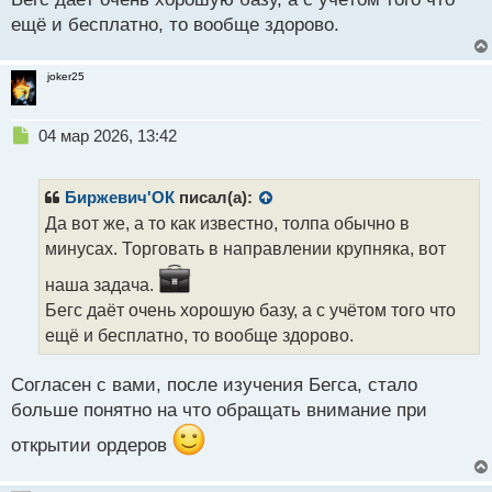
т
ещё и бесплатно, то вообще здорово.
joker25
Н
04 мар 2026, 13:42
е
п
р
Биржевич'ОК
писал(а):
о
Да вот же, а то как известно, толпа обычно в
ч
минусах. Торговать в направлении крупняка, вот
и
т
наша задача.
а
Бегс даёт очень хорошую базу, а с учётом того что
н
н
ещё и бесплатно, то вообще здорово.
ы
й
Согласен с вами, после изучения Бегса, стало
п
больше понятно на что обращать внимание при
о
с
открытии ордеров
т