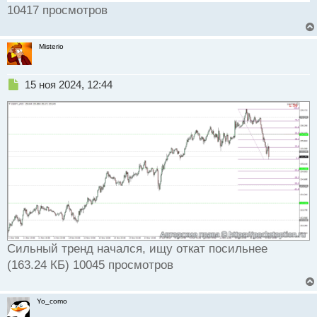
10417 просмотров
Misterio
Н
15 ноя 2024, 12:44
е
п
р
о
ч
и
т
а
н
н
ы
й
Сильный тренд начался, ищу откат посильнее
п
о
(163.24 КБ) 10045 просмотров
с
т
Yo_como