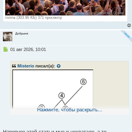
толпа (303.95 КБ) 371 просмотр
Добрыня
Н
01 авг 2026, 10:01
е
п
р
Misterio
писал(а):
о
ч
и
т
а
н
н
ы
Нажмите, чтобы раскрыть...
й
п
о
с
Наверное этой статьи мне и нехватало, а то