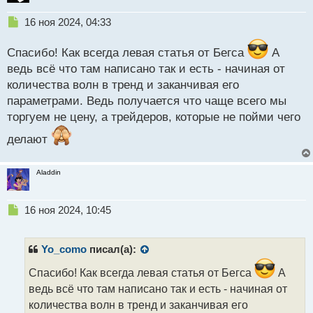
Н
16 ноя 2024, 04:33
е
п
Спасибо! Как всегда левая статья от Бегса
А
р
ведь всё что там написано так и есть - начиная от
о
количества волн в тренд и заканчивая его
ч
и
параметрами. Ведь получается что чаще всего мы
т
торгуем не цену, а трейдеров, которые не пойми чего
а
н
делают
н
ы
й
Aladdin
п
о
Н
с
16 ноя 2024, 10:45
е
т
п
р
Yo_como
писал(а):
о
ч
Спасибо! Как всегда левая статья от Бегса
А
и
ведь всё что там написано так и есть - начиная от
т
количества волн в тренд и заканчивая его
а