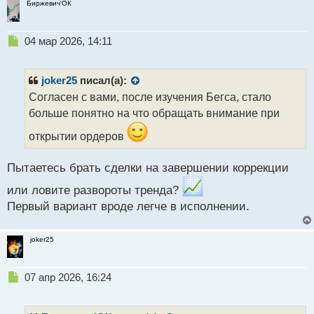
Биржевич'ОК
Н
04 мар 2026, 14:11
е
п
р
joker25
писал(а):
о
Согласен с вами, после изучения Бегса, стало
ч
больше понятно на что обращать внимание при
и
т
открытии ордеров
а
н
н
Пытаетесь брать сделки на завершении коррекции
ы
или ловите развороты тренда?
й
п
Первый вариант вроде легче в исполнении.
о
с
joker25
т
Н
07 апр 2026, 16:24
е
п