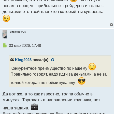
попал в процент прибыльных трейдеров и толпа с
деньгами это твой планктон который ты кушаешь.
Биржевич'ОК
Н
03 мар 2026, 17:48
е
п
р
King2023
писал(а):
о
ч
Конкурентное преимущество по нашему
и
Правильно говорят, надо идти за деньгами, а не за
т
а
толпой которая не пойми куда идут
н
н
Да вот же, а то как известно, толпа обычно в
ы
минусах. Торговать в направлении крупняка, вот
й
п
наша задача.
о
Бегс даёт очень хорошую базу, а с учётом того что
с