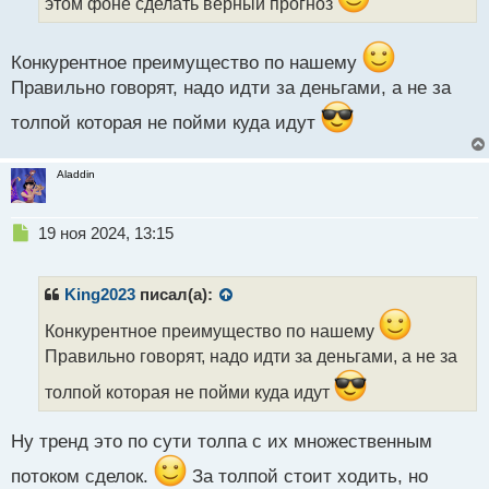
этом фоне сделать верный прогноз
н
н
ы
Конкурентное преимущество по нашему
й
п
Правильно говорят, надо идти за деньгами, а не за
о
толпой которая не пойми куда идут
с
т
Aladdin
Н
19 ноя 2024, 13:15
е
п
р
King2023
писал(а):
о
ч
Конкурентное преимущество по нашему
и
Правильно говорят, надо идти за деньгами, а не за
т
а
толпой которая не пойми куда идут
н
н
Ну тренд это по сути толпа с их множественным
ы
й
потоком сделок.
За толпой стоит ходить, но
п