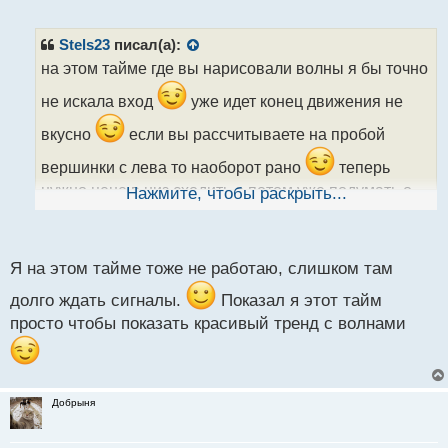
е
п
р
Stels23
писал(а):
о
на этом тайме где вы нарисовали волны я бы точно
ч
и
не искала вход
уже идет конец движения не
т
а
вкусно
если вы рассчитываете на пробой
н
вершинки с лева то наоборот рано
теперь
н
ы
нужно цене в низ сходить а потом уже подумать о
Нажмите, чтобы раскрыть...
й
п
покупках
о
с
Я на этом тайме тоже не работаю, слишком там
т
долго ждать сигналы.
Показал я этот тайм
просто чтобы показать красивый тренд с волнами
Добрыня