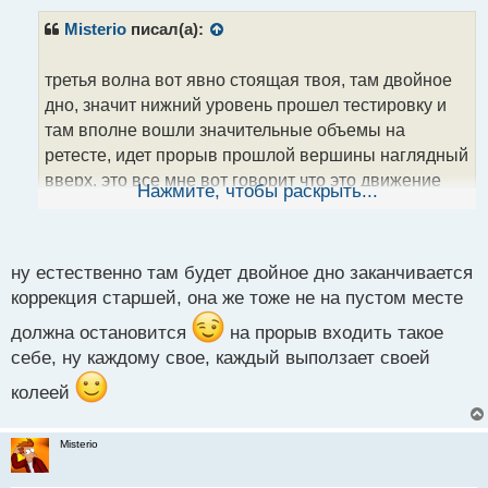
Misterio
писал(а):
третья волна вот явно стоящая твоя, там двойное
дно, значит нижний уровень прошел тестировку и
там вполне вошли значительные объемы на
ретесте, идет прорыв прошлой вершины наглядный
вверх, это все мне вот говорит что это движение
Нажмите, чтобы раскрыть...
третей волны на твоем скрине стоило бы оценивать
и искать там возможности для входа.
ну естественно там будет двойное дно заканчивается
коррекция старшей, она же тоже не на пустом месте
должна остановится
на прорыв входить такое
себе, ну каждому свое, каждый выползает своей
колеей
Misterio