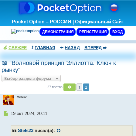
Pocket Option – РОССИЯ | Официальный Сайт
ДЕМОНСТРАЦИЯ
РЕГИСТРАЦИЯ
ВХОД
🍏
СВЕЖЕЕ
⤴️
ГЛАВНАЯ
⬅️
НАЗАД
ВПЕРЕД
➡️
📖 "Волновой принцип Эллиотта. Ключ к
рынку"
Выбор раздела форума
1
2
Пред.
27 постов
Misterio
Н
19 окт 2024, 20:11
е
п
р
Stels23
писал(а):
о