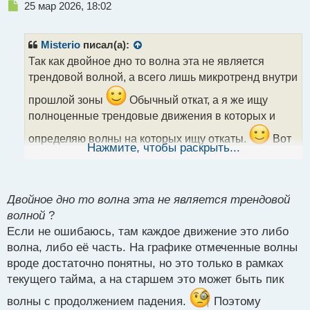
Н
25 мар 2026, 18:02
е
п
р
Misterio
писал(а):
о
Так как двойное дно то волна эта не является
ч
трендовой волной, а всего лишь микротренд внутри
и
т
прошлой зоны
Обычный откат, а я же ищу
а
полноценные трендовые движения в которых и
н
н
определяю волны на которых ищу откаты.
Вот
ы
Нажмите, чтобы раскрыть...
к примеру на старшем тайме красивый
й
п
полноценный тренд без двойного дна и я бы на
о
этом тайме искал бы входы только на рост
с
Двойное дно то волна эта не является трендовой
т
волной
?
Если не ошибаюсь, там каждое движение это либо
волна, либо её часть. На графике отмеченные волны
вроде достаточно понятны, но это только в рамках
текущего тайма, а на старшем это может быть пик
волны с продолжением падения.
Поэтому