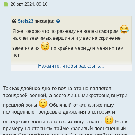
Н
20 окт 2024, 09:16
е
п
р
Stels23
писал(а):
о
ч
Я же говорю что по разному на волны смотрим
и
на счет значимых вершин я и у вас на скрине не
т
а
заметила их
по крайне мери для меня их там
н
нет
н
ы
Нажмите, чтобы раскрыть...
й
п
ну естественно там будет двойное дно
о
заканчивается коррекция старшей, она же тоже не
с
Так как двойное дно то волна эта не является
т
на пустом месте должна остановится
на
трендовой волной, а всего лишь микротренд внутри
прорыв входить такое себе, ну каждому свое,
прошлой зоны
Обычный откат, а я же ищу
каждый выползает своей колеей
полноценные трендовые движения в которых и
определяю волны на которых ищу откаты.
Вот к
примеру на старшем тайме красивый полноценный