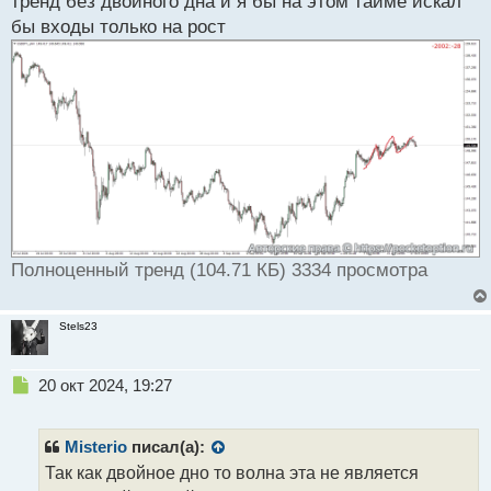
тренд без двойного дна и я бы на этом тайме искал
бы входы только на рост
Полноценный тренд (104.71 КБ) 3334 просмотра
Stels23
Н
20 окт 2024, 19:27
е
п
р
Misterio
писал(а):
о
Так как двойное дно то волна эта не является
ч