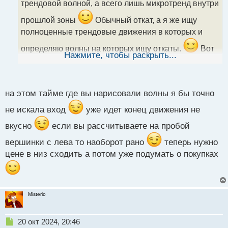
трендовой волной, а всего лишь микротренд внутри
и
т
прошлой зоны
Обычный откат, а я же ищу
а
полноценные трендовые движения в которых и
н
н
определяю волны на которых ищу откаты.
Вот
ы
Нажмите, чтобы раскрыть...
к примеру на старшем тайме красивый
й
п
полноценный тренд без двойного дна и я бы на
о
этом тайме искал бы входы только на рост
с
на этом тайме где вы нарисовали волны я бы точно
Полноценный тренд.webp
т
не искала вход
уже идет конец движения не
вкусно
если вы рассчитываете на пробой
вершинки с лева то наоборот рано
теперь нужно
цене в низ сходить а потом уже подумать о покупках
Misterio
Н
20 окт 2024, 20:46