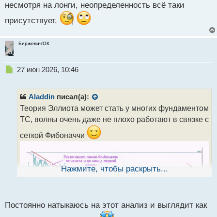
несмотря на лонги, неопределенность всё таки
присутствует.
Биржевич'ОК
Н
27 июн 2026, 10:46
е
п
р
Aladdin
писал(а):
о
Теория Эллиота может стать у многих фундаментом
ч
ТС, волны очень даже не плохо работают в связке с
и
т
сеткой Фибоначчи
а
н
н
ы
Нажмите, чтобы раскрыть...
й
п
о
с
Постоянно натыкаюсь на этот анализ и выглядит как
т