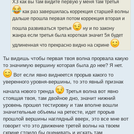
ХЗ как вы там видите первую у меня там третья
ч
и
как раз завершилась коррекция старшей волны
т
дальше прошла первая потом коррекция вторая и
а
н
пошла развиваться третья
ну и по закону
н
жанра если третья была короткая значит 5я будет
ы
й
удлиненная что прекрасно видно на скрине
п
о
с
Ты видишь чтобы первая твоя волна прорвала какую
т
то значимую вершину которая была до нее? Я нет.
Вот если явно виднеется прорыв какого то
уверенного уровня-вершины, то это явный признак
начала нового тренда
Третья волна вот явно
стоящая твоя, там двойное дно, значит нижний
уровень прошел тестировку и там вполне вошли
значительные объемы на ретесте, идет прорыв
прошлой вершины наглядный вверх, это все мне вот
говорит что это движение третей волны на твоем
скрине стоило бы оценивать и искать там