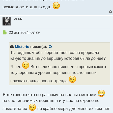
возможности для входа.
Stels23
Н
20 окт 2024, 07:39
е
п
р
Misterio
писал(а):
о
Ты видишь чтобы первая твоя волна прорвала
ч
какую то значимую вершину которая была до нее?
и
т
Я нет.
Вот если явно виднеется прорыв какого
а
то уверенного уровня-вершины, то это явный
н
н
признак начала нового тренда
ы
й
п
Я же говорю что по разному на волны смотрим
о
на счет значимых вершин я и у вас на скрине не
с
т
заметила их
по крайне мери для меня их там нет