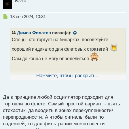
Pancher
Н
18 сен 2024, 10:31
е
п
р
Димон Филатов
писал(а):
о
Спецы, кто торгует на бинарках, посоветуйте
ч
и
хороший индикатор для флетовых стратегий
т
а
Сам до конца не могу определиться
.
н
н
ы
Нажмите, чтобы раскрыть...
й
п
720975.webp
о
с
Да в принципе любой осциллятор подходит для
т
торговли во флете. Самый простой вариант - взять
стохастик, да входить в зонах перекупленности/
перепроданности. А чтобы сигналы были по
надежней, то для фильтрации можно ввести