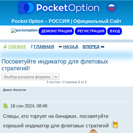
Pocket Option – РОССИЯ | Официальный Сайт
ДЕМОНСТРАЦИЯ
РЕГИСТРАЦИЯ
ВХОД
🍏
СВЕЖЕЕ
⤴️
ГЛАВНАЯ
⬅️
НАЗАД
ВПЕРЕД
➡️
Посоветуйте индикатор для флетовых
стратегий!
Выбор раздела форума
6 постов • Страница
1
из
1
Димон Филатов
Н
18 сен 2024, 08:48
е
Спецы, кто торгует на бинарках, посоветуйте
п
р
хороший индикатор для флетовых стратегий
о
ч