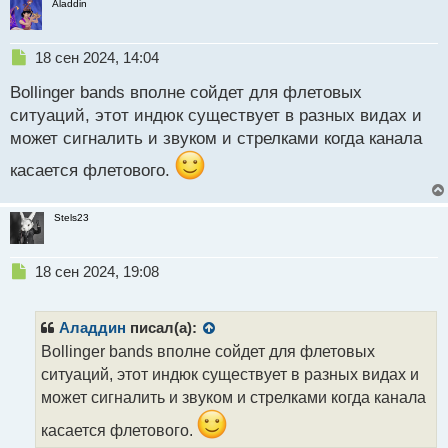
Aladdin
Н
18 сен 2024, 14:04
е
Bollinger bands вполне сойдет для флетовых
п
р
ситуаций, этот индюк существует в разных видах и
о
может сигналить и звуком и стрелками когда канала
ч
и
касается флетового.
т
а
н
Stels23
н
ы
Н
18 сен 2024, 19:08
й
е
п
п
о
р
с
Аладдин
писал(а):
о
т
Bollinger bands вполне сойдет для флетовых
ч
ситуаций, этот индюк существует в разных видах и
и
т
может сигналить и звуком и стрелками когда канала
а
касается флетового.
н