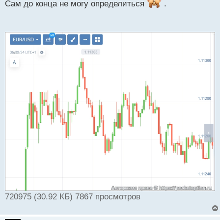
Сам до конца не могу определиться
.
и
т
а
н
н
ы
й
п
о
с
т
720975 (30.92 КБ) 7867 просмотров