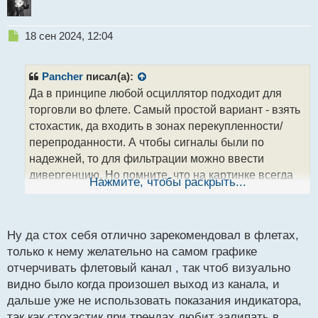
Н
18 сен 2024, 12:04
е
п
р
Pancher
писал(а):
о
Да в принципе любой осциллятор подходит для
ч
торговли во флете. Самый простой вариант - взять
и
т
стохастик, да входить в зонах перекупленности/
а
перепроданности. А чтобы сигналы были по
н
надежней, то для фильтрации можно ввести
н
дивергенцию. Но помните, что на картинке всегда
ы
Нажмите, чтобы раскрыть...
й
красиво, а вот в онлайне могут быть
п
дополнительные факторы, заставляющие смотреть
о
с
на рынок по другому
.
Ну да стох себя отлично зарекомендовал в флетах,
т
только к нему желательно на самом графике
отчерчивать флетовый канал , так чтоб визуально
видно было когда произошел выход из канала, и
дальше уже не использовать показания индикатора,
так как стохастик при трендах любит залипать в