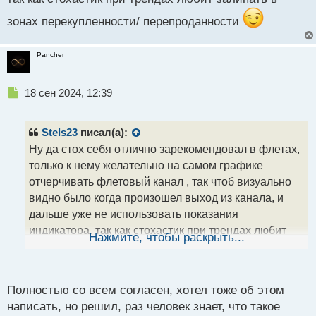
зонах перекупленности/ перепроданности
Pancher
Н
18 сен 2024, 12:39
е
п
р
Stels23
писал(а):
о
Ну да стох себя отлично зарекомендовал в флетах,
ч
только к нему желательно на самом графике
и
т
отчерчивать флетовый канал , так чтоб визуально
а
видно было когда произошел выход из канала, и
н
дальше уже не использовать показания
н
индикатора, так как стохастик при трендах любит
ы
Нажмите, чтобы раскрыть...
й
залипать в зонах перекупленности/
п
перепроданности
о
с
Полностью со всем согласен, хотел тоже об этом
т
написать, но решил, раз человек знает, что такое