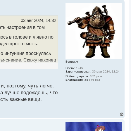
03 авг 2024, 14:32
еть настроения в том
ось в голове и я явно по
идел просто места
о интуиция проснулась
объяснение. Скажу наконец
Борисыч
ели трейдеры, а я просто
Посты:
1945
Зарегистрирован:
30 мар 2024, 12:24
фоне вообще все начало
Поблагодарили:
482 раза
Благодарил (а):
646 раз
меняя некоторые вещи в
и, поэтому, чуть легче,
, а лучше подождешь, что
ность важные вещи,
В
е
р
н
у