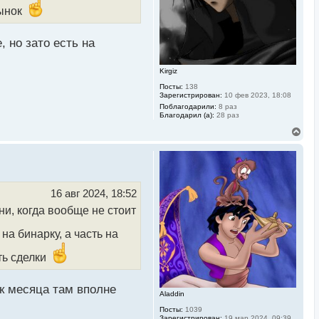
н
рынок
а
ч
а
 но зато есть на
л
у
Kirgiz
Посты:
138
Зарегистрирован:
10 фев 2023, 18:08
Поблагодарили:
8 раз
Благодарил (а):
28 раз
В
е
р
н
у
т
ь
16 авг 2024, 18:52
с
ни, когда вообще не стоит
я
к
н
на бинарку, а часть на
а
ч
ть сделки
а
л
у
ок месяца там вполне
Aladdin
Посты:
1039
Зарегистрирован:
19 мар 2024, 09:39