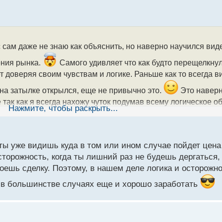
с сам даже не знаю как объяснить, но наверно научился вид
ения рынка.
Самого удивляет что как будто перещелкнул
т доверяя своим чувствам и логике. Раньше как то всегда в
з на затылке открылся, еще не привычно это.
Это наверн
 так как я всегда нахожу чуток подумав всему логическое 
Нажмите, чтобы раскрыть...
оторые подсказки что мне давали ранее опытные доброжелат
рый я все же и наработал со временем
У меня на этом 
и я начал понимать какие стороны пришло время укреплять 
 ты уже видишь куда в том или ином случае пойдет цена 
сторожность, когда ты лишний раз не будешь дергаться
кроешь сделку. Поэтому, в нашем деле логика и осторож
 в большинстве случаях еще и хорошо заработать