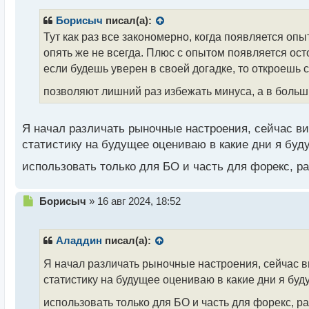
п
р
Борисыч
писал(а):
о
Тут как раз все закономерно, когда появляется опыт
ч
опять же не всегда. Плюс с опытом появляется ост
и
т
если будешь уверен в своей догадке, то откроешь 
а
позволяют лишний раз избежать минуса, а в боль
н
н
ы
Я начал различать рыночные настроения, сейчас ви
й
п
статистику на будущее оцениваю в какие дни я буду
о
использовать только для БО и часть для форекс, р
с
т
Н
Борисыч
»
16 авг 2024, 18:52
е
п
р
Аладдин
писал(а):
о
ч
Я начал различать рыночные настроения, сейчас ви
и
статистику на будущее оцениваю в какие дни я буду
т
а
использовать только для БО и часть для форекс, р