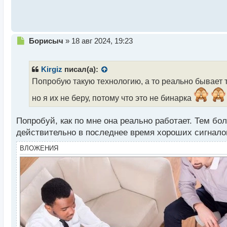
п
о
с
т
Н
Борисыч
»
18 авг 2024, 19:23
е
п
р
Kirgiz
писал(а):
о
Попробую такую технологию, а то реально бывает т
ч
и
но я их не беру, потому что это не бинарка
т
а
Попробуй, как по мне она реально работает. Тем бол
н
н
действительно в последнее время хороших сигнало
ы
ВЛОЖЕНИЯ
й
п
о
с
т