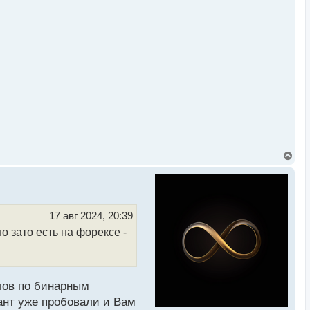
В
е
р
н
у
т
ь
17 авг 2024, 20:39
с
о зато есть на форексе -
я
к
н
а
ч
а
лов по бинарным
л
у
ант уже пробовали и Вам