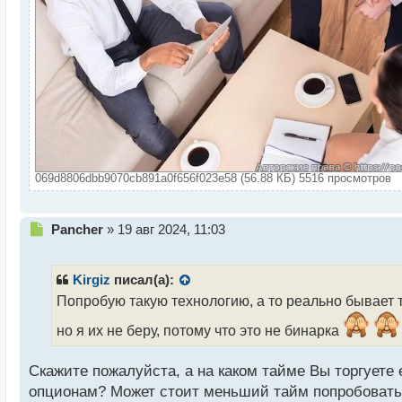
069d8806dbb9070cb891a0f656f023e58 (56.88 КБ) 5516 просмотров
Н
Pancher
»
19 авг 2024, 11:03
е
п
р
Kirgiz
писал(а):
о
Попробую такую технологию, а то реально бывает т
ч
и
но я их не беру, потому что это не бинарка
т
а
Скажите пожалуйста, а на каком тайме Вы торгуете
н
н
опционам? Может стоит меньший тайм попробовать 