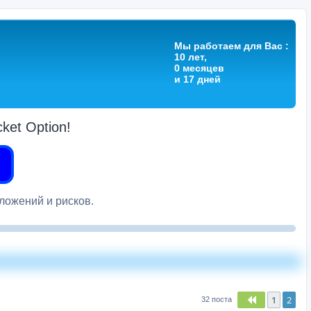
Мы работаем для Вас :
10 лет,
0 месяцев
и 17 дней
et Option!
вложений и рисков.
1
2
Пред.
32 поста