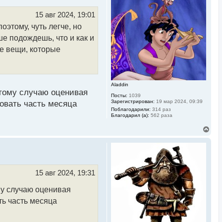
т
ь
15 авг 2024, 19:01
с
оэтому, чуть легче, но
я
к
ше подождешь, что и как и
н
а
ые вещи, которые
ч
а
л
у
Aladdin
тому случаю оценивая
Посты:
1039
Зарегистрирован:
19 мар 2024, 09:39
бовать часть месяца
Поблагодарили:
314 раз
Благодарил (а):
562 раза
В
е
р
н
у
т
ь
15 авг 2024, 19:31
с
я
у случаю оценивая
к
н
ть часть месяца
а
ч
а