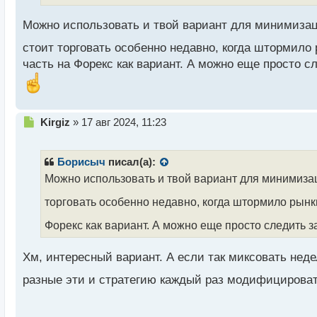
н
н
Можно использовать и твой вариант для минимизаци
ы
й
стоит торговать особенно недавно, когда штормило
п
часть на Форекс как вариант. А можно еще просто с
о
с
т
Н
Kirgiz
»
17 авг 2024, 11:23
е
п
р
Борисыч
писал(а):
о
Можно использовать и твой вариант для минимизаци
ч
и
торговать особенно недавно, когда штормило рынк
т
а
Форекс как вариант. А можно еще просто следить з
н
н
Хм, интересный вариант. А если так миксовать неде
ы
й
разные эти и стратегию каждый раз модифицирова
п
о
с