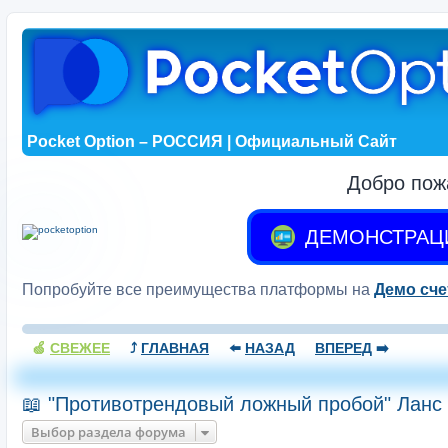
Pocket Option – РОССИЯ | Официальный Сайт
Добро пож
ДЕМОНСТРАЦ
Попробуйте все преимущества платформы на
Демо сче
🍏
СВЕЖЕЕ
⤴️
ГЛАВНАЯ
⬅️
НАЗАД
ВПЕРЕД
➡️
📖 "Противотрендовый ложный пробой" Ланс 
Выбор раздела форума