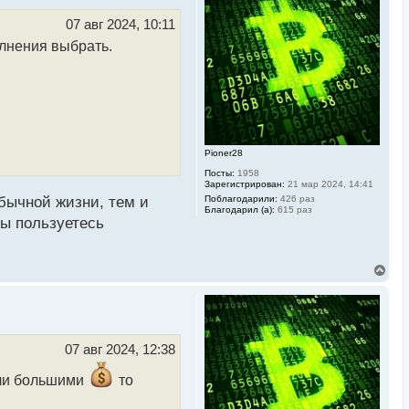
т
ь
07 авг 2024, 10:11
с
олнения выбрать.
я
к
н
а
ч
а
л
у
Pioner28
Посты:
1958
Зарегистрирован:
21 мар 2024, 14:41
обычной жизни, тем и
Поблагодарили:
426 раз
Благодарил (а):
615 раз
вы пользуетесь
В
е
р
н
у
т
ь
07 авг 2024, 12:38
с
я
сли большими
то
к
н