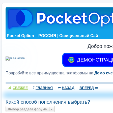
Pocket Option – РОССИЯ | Официальный Сайт
Добро пож
ДЕМОНСТРАЦ
Попробуйте все преимущества платформы на
Демо сче
🍏
СВЕЖЕЕ
⤴️
ГЛАВНАЯ
⬅️
НАЗАД
ВПЕРЕД
➡️
Какой способ пополнения выбрать?
Выбор раздела форума