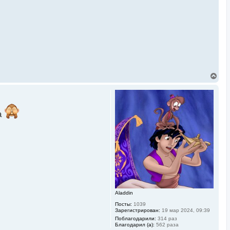
В
е
р
н
у
т
а
ь
с
я
к
н
а
ч
а
л
у
Aladdin
Посты:
1039
Зарегистрирован:
19 мар 2024, 09:39
Поблагодарили:
314 раз
Благодарил (а):
562 раза