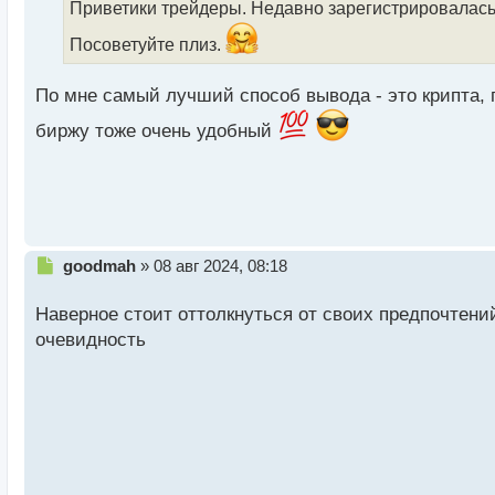
Приветики трейдеры. Недавно зарегистрировалась 
ч
и
Посоветуйте плиз.
т
а
По мне самый лучший способ вывода - это крипта, п
н
н
биржу тоже очень удобный
ы
й
п
о
с
т
Н
goodmah
»
08 авг 2024, 08:18
е
п
Наверное стоит оттолкнуться от своих предпочтений
р
очевидность
о
ч
и
т
а
н
н
ы