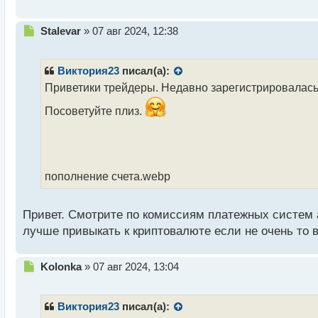
т
Н
Stalevar
»
07 авг 2024, 12:38
е
п
р
Виктория23
писал(а):
о
Приветики трейдеры. Недавно зарегистрировалась 
ч
и
Посоветуйте плиз.
т
а
н
н
ы
пополнение счета.webp
й
п
о
Привет. Смотрите по комиссиям платежных систем 
с
лучше привыкать к криптовалюте если не очень то
т
Н
Kolonka
»
07 авг 2024, 13:04
е
п
р
Виктория23
писал(а):
о