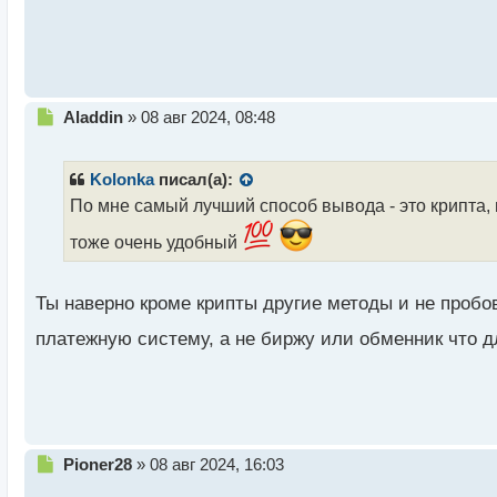
й
п
о
с
т
Н
Aladdin
»
08 авг 2024, 08:48
е
п
р
Kolonka
писал(а):
о
По мне самый лучший способ вывода - это крипта, 
ч
и
тоже очень удобный
т
а
н
Ты наверно кроме крипты другие методы и не пробо
н
ы
платежную систему, а не биржу или обменник что 
й
п
о
с
т
Н
Pioner28
»
08 авг 2024, 16:03
е