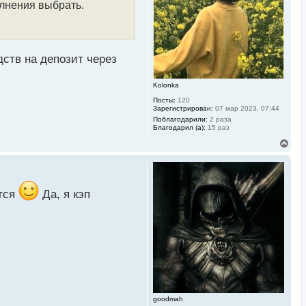
олнения выбрать.
я
к
н
а
ч
а
дств на депозит через
л
у
Kolonka
Посты:
120
Зарегистрирован:
07 мар 2023, 07:44
Поблагодарили:
2 раза
Благодарил (а):
15 раз
В
е
р
н
у
т
ятся
Да, я кэп
ь
с
я
к
н
а
ч
а
л
у
goodmah