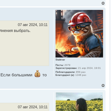
В
е
р
н
у
т
ь
07 авг 2024, 10:11
с
олнения выбрать.
я
к
н
а
ч
а
л
у
Stalevar
Посты:
2079
Зарегистрирован:
21 апр 2024, 19:01
Поблагодарили:
856 раз
ь. Если большими
то
Благодарил (а):
1248 раз
В
е
р
н
у
т
ь
07 авг 2024, 10:11
с