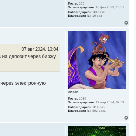
Посты:
295
Зарегистрирован:
16 фев 2023, 18:31
Поблагодарили:
33 раза
Благодарил (а):
16 раз
В
е
р
н
у
т
ь
07 авг 2024, 13:04
с
в на депозит через биржу
я
к
н
а
ч
а
л
через электронную
у
Aladdin
Посты:
1039
Зарегистрирован:
19 мар 2024, 09:39
Поблагодарили:
314 раз
Благодарил (а):
562 раза
В
е
р
н
у