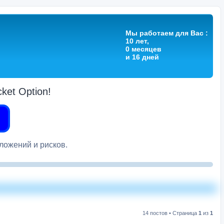
Мы работаем для Вас :
10 лет,
0 месяцев
и 16 дней
et Option!
вложений и рисков.
14 постов • Страница
1
из
1