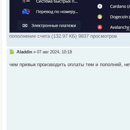
пополнение счета (132.97 КБ) 9837 просмотров
Н
Aladdin
»
07 авг 2024, 10:18
е
п
чем привык производить оплаты тем и пополняй, не
р
о
ч
и
т
а
н
н
ы
й
п
о
с