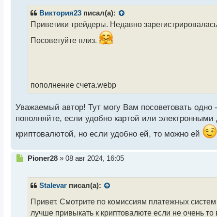
п
р
Виктория23
писал(а):
о
Приветики трейдеры. Недавно зарегистрировалась 
ч
и
Посоветуйте плиз.
т
а
н
н
ы
пополнение счета.webp
й
п
Уважаемый автор! Тут могу Вам посоветовать одно 
о
с
пополняйте, если удобно картой или электронными 
т
криптовалютой, но если удобно ей, то можно ей
Н
Pioner28
»
08 авг 2024, 16:05
е
п
р
Stalevar
писал(а):
о
ч
Привет. Смотрите по комиссиям платежных систем
и
лучше привыкать к криптовалюте если не очень то