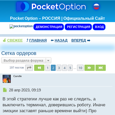
Pocket Option – РОССИЯ | Официальный Сайт
ДЕМОНСТРАЦИЯ
РЕГИСТРАЦИЯ
ВХОД
🍏
СВЕЖЕЕ
⤴️
ГЛАВНАЯ
⬅️
НАЗАД
ВПЕРЕД
➡️
Сетка ордеров
Выбор раздела форума
Страница
2
из
10
1
2
3
4
5
10
Пред.
След.
След.
197 постов
…
Candle
Н
28 апр 2023, 09:19
е
В этой стратегии лучше как раз не следить, а
п
р
выключить терминал, доверившись роботу. Иначе
о
эмоции заставят раньше времени выйти) Про
ч