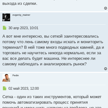
выхода из сделки.
т
evgeniy_mainer
Н
30 апр 2023, 10:01
е
А вот мне интересно, вы сеткой заинтересовались
п
р
потому что лень самому входы искать и мониторить
о
терминал? В ней тоже много подводных камней, да и
ч
торговать не научитесь никогда нормально, если за
и
т
вас все делать будет машина. Не интереснее ли
а
самому наблюдать и анализировать рынок?
н
н
ы
Fedin
й
п
Н
о
02 май 2023, 12:00
е
с
Сетка - один из таких инструментов, который может
п
т
р
помочь автоматизировать процесс принятия
о
решений и уменьшить нагрузку на трейдера, но это