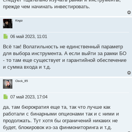
т
прежде чем начинать инвестировать.
Kirgiz
Н
06 май 2023, 11:01
е
Всё так! Волатильность не единственный параметр
п
р
для выбора инструмента. А если выйти за рамки БО
о
- то там еще существует и гарантийной обеспечение
ч
и сумма входа и т.д.
и
т
а
Clock_85
н
н
ы
Н
07 май 2023, 17:04
й
е
п
да, там бюрократия еще та, так что лучше как
п
о
р
работали с бинарными опционами так и с ними и
с
о
продолжать. Тут хотя бы ограничений никаких не
т
ч
будет, блокировок из-за финмониторинга и т.д.
и