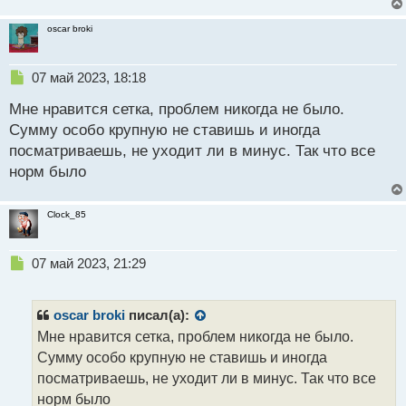
т
а
oscar broki
н
н
ы
Н
07 май 2023, 18:18
й
е
п
Мне нравится сетка, проблем никогда не было.
п
о
р
Сумму особо крупную не ставишь и иногда
с
о
посматриваешь, не уходит ли в минус. Так что все
т
ч
норм было
и
т
а
Clock_85
н
н
ы
Н
07 май 2023, 21:29
й
е
п
п
о
р
oscar broki
писал(а):
с
о
Мне нравится сетка, проблем никогда не было.
т
ч
Сумму особо крупную не ставишь и иногда
и
т
посматриваешь, не уходит ли в минус. Так что все
а
норм было