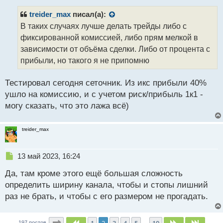
п
п
о
р
treider_max
писал(а):
с
о
В таких случаях лучше делать трейды либо с
т
ч
фиксированной комиссией, либо прям мелкой в
и
т
зависимости от объёма сделки. Либо от процента с
а
прибыли, но такого я не припомню
н
н
Тестировал сегодня сеточник. Из икс прибыли 40%
ы
й
ушло на комиссию, и с учетом риск/прибыль 1к1 -
п
могу сказать, что это лажа всё)
о
с
т
treider_max
Н
13 май 2023, 16:24
е
Да, там кроме этого ещё большая сложность
п
р
определить ширину канала, чтобы и стопы лишний
о
раз не брать, и чтобы с его размером не прогадать.
ч
и
т
Страница
2
из
10
197 постов