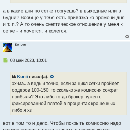
н
н
а в какие дни по сетке торгуешь? в выходные или в
ы
й
будни? Вообще у тебя есть привязка ко времени дня
п
и т. п.? А то очень скептическое отношение у меня к
о
сетке - и хочется, и колется.
с
т
De_Lon
Н
08 май 2023, 10:01
е
п
р
Konii
писал(а):
о
эх-ма.. а ведь и точно, если за цикл сетки пройдет
ч
ордеров 100-150, то сколько же комиссия сожрет
и
т
прибыли? Это либо тогда брокер нужен с
а
фиксированной платой в процентах крошечных
н
либо я хз
н
ы
й
вот в том то и дело. Чтобы покрыть комиссию надо
п
размер ордера в сетке ставить в несколько раз