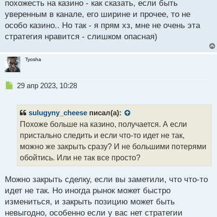
похожесть на казино - как сказать, если быть
и
т
уверенным в канале, его ширине и прочее, то не
а
особо казино.. Но так - я прям хз, мне не очень эта
н
стратегия нравится - слишком опасная)
н
ы
й
Tyosha
п
о
с
Н
29 апр 2023, 10:28
т
е
п
р
sulugyny_cheese
писал(а):
о
Похоже больше на казино, получается. А если
ч
пристально следить и если что-то идет не так,
и
т
можно же закрыть сразу? И не большими потерями
а
обойтись. Или не так все просто?
н
н
Можно закрыть сделку, если вы заметили, что что-то
ы
й
идет не так. Но иногда рынок может быстро
п
измениться, и закрыть позицию может быть
о
невыгодно, особенно если у вас нет стратегии
с