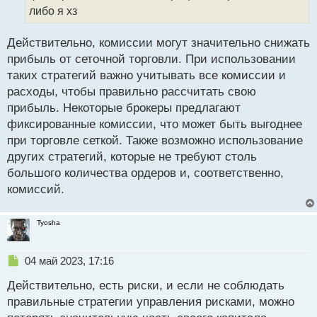
н
либо я хз
н
ы
й
Действительно, комиссии могут значительно снижать
п
прибыль от сеточной торговли. При использовании
о
таких стратегий важно учитывать все комиссии и
с
расходы, чтобы правильно рассчитать свою
т
прибыль. Некоторые брокеры предлагают
фиксированные комиссии, что может быть выгоднее
при торговле сеткой. Также возможно использование
других стратегий, которые не требуют столь
большого количества ордеров и, соответственно,
комиссий.
Tyosha
Н
04 май 2023, 17:16
е
Действительно, есть риски, и если не соблюдать
п
р
правильные стратегии управления рисками, можно
о