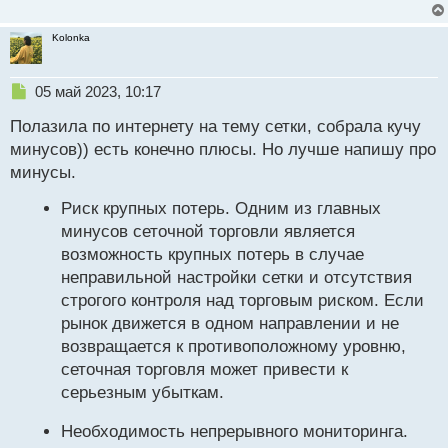
Kolonka
Н
05 май 2023, 10:17
е
Полазила по интернету на тему сетки, собрала кучу
п
р
минусов)) есть конечно плюсы. Но лучше напишу про
о
минусы.
ч
и
Риск крупных потерь. Одним из главных
т
минусов сеточной торговли является
а
н
возможность крупных потерь в случае
н
неправильной настройки сетки и отсутствия
ы
строгого контроля над торговым риском. Если
й
рынок движется в одном направлении и не
п
о
возвращается к противоположному уровню,
с
сеточная торговля может привести к
т
серьезным убыткам.
Необходимость непрерывного мониторинга.