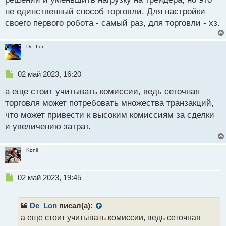
ч
не единственный способ торговли. Для настройки
и
т
своего первого робота - самый раз, для торговли - хз.
а
н
De_Lon
н
ы
й
Н
02 май 2023, 16:20
п
е
о
а еще стоит учитывать комиссии, ведь сеточная
п
с
р
торговля может потребовать множества транзакций,
т
о
что может привести к высоким комиссиям за сделки
ч
и увеличению затрат.
и
т
а
Konii
н
н
ы
Н
02 май 2023, 19:45
й
е
п
п
о
р
De_Lon
писал(а):
с
о
а еще стоит учитывать комиссии, ведь сеточная
т
ч