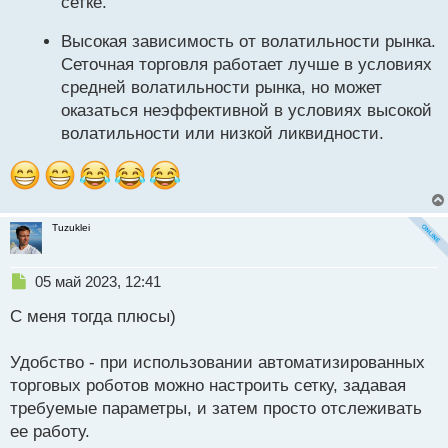
сетке.
Высокая зависимость от волатильности рынка.
Сеточная торговля работает лучше в условиях
средней волатильности рынка, но может
оказаться неэффективной в условиях высокой
волатильности или низкой ликвидности.
Tuzuklei
Н
05 май 2023, 12:41
е
С меня тогда плюсы)
п
р
о
Удобство - при использовании автоматизированных
ч
торговых роботов можно настроить сетку, задавая
и
т
требуемые параметры, и затем просто отслеживать
а
ее работу.
н