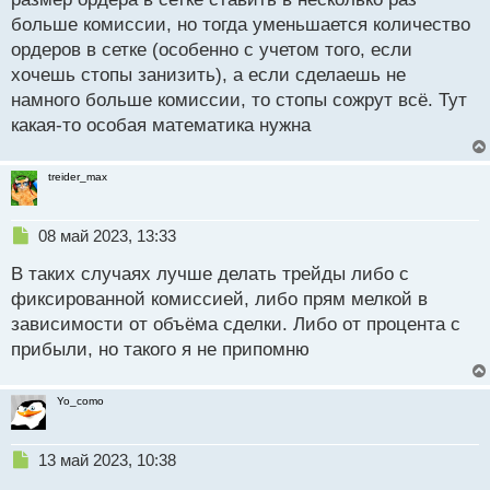
о
больше комиссии, но тогда уменьшается количество
с
ордеров в сетке (особенно с учетом того, если
т
хочешь стопы занизить), а если сделаешь не
намного больше комиссии, то стопы сожрут всё. Тут
какая-то особая математика нужна
treider_max
Н
08 май 2023, 13:33
е
В таких случаях лучше делать трейды либо с
п
р
фиксированной комиссией, либо прям мелкой в
о
зависимости от объёма сделки. Либо от процента с
ч
прибыли, но такого я не припомню
и
т
а
Yo_como
н
н
ы
Н
13 май 2023, 10:38
й
е