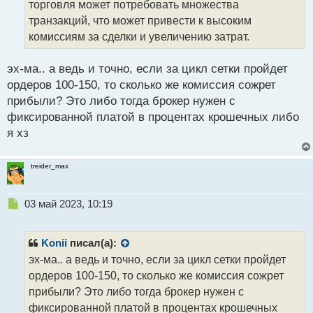
торговля может потребовать множества
и
т
транзакций, что может привести к высоким
а
комиссиям за сделки и увеличению затрат.
н
н
эх-ма.. а ведь и точно, если за цикл сетки пройдет
ы
й
ордеров 100-150, то сколько же комиссия сожрет
п
прибыли? Это либо тогда брокер нужен с
о
фиксированной платой в процентах крошечных либо
с
я хз
т
treider_max
Н
03 май 2023, 10:19
е
п
р
Konii
писал(а):
о
эх-ма.. а ведь и точно, если за цикл сетки пройдет
ч
ордеров 100-150, то сколько же комиссия сожрет
и
т
прибыли? Это либо тогда брокер нужен с
а
фиксированной платой в процентах крошечных