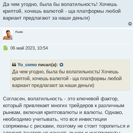
а
Да чем угодно, была бы волатильность! Хочешь
н
криптой, хочешь валютой - ща платформы любой
н
вариант предлагают за наши деньги)
ы
й
п
Fedin
о
с
т
Н
06 май 2023, 10:54
е
п
р
Yo_como
писал(а):
о
Да чем угодно, была бы волатильность! Хочешь
ч
криптой, хочешь валютой - ща платформы любой
и
т
вариант предлагают за наши деньги)
а
н
Согласен, волатильность - это ключевой фактор,
н
который привлекает многих трейдеров к различным
ы
й
рынкам, включая криптовалюты и валюты. Однако,
п
необходимо учитывать, что все инвестиции
о
сопряжены с рисками, поэтому не стоит торопиться и
с
следует тщательно изучать рынки и инструменты,