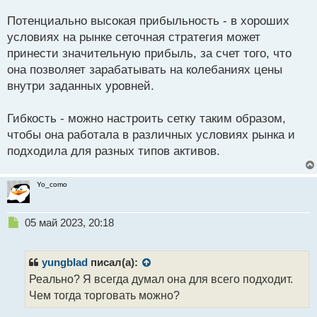
н
Потенциально высокая прибыльность - в хороших
ы
й
условиях на рынке сеточная стратегия может
п
принести значительную прибыль, за счет того, что
о
она позволяет зарабатывать на колебаниях цены
с
внутри заданных уровней.
т
Гибкость - можно настроить сетку таким образом,
чтобы она работала в различных условиях рынка и
подходила для разных типов активов.
Yo_como
Н
05 май 2023, 20:18
е
п
р
yungblad
писал(а):
о
Реально? Я всегда думал она для всего подходит.
ч
Чем тогда торговать можно?
и
т