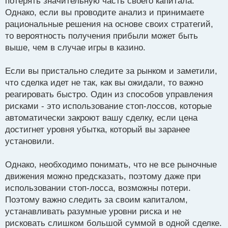
потерять значительную часть своего капитала.
ч
Однако, если вы проводите анализ и принимаете
и
т
рациональные решения на основе своих стратегий,
а
то вероятность получения прибыли может быть
н
выше, чем в случае игры в казино.
н
ы
й
Если вы пристально следите за рынком и заметили,
п
что сделка идет не так, как вы ожидали, то важно
о
реагировать быстро. Один из способов управления
с
рисками - это использование стоп-лоссов, которые
т
автоматически закроют вашу сделку, если цена
достигнет уровня убытка, который вы заранее
установили.
Однако, необходимо понимать, что не все рыночные
движения можно предсказать, поэтому даже при
использовании стоп-лосса, возможны потери.
Поэтому важно следить за своим капиталом,
устанавливать разумные уровни риска и не
рисковать слишком большой суммой в одной сделке.