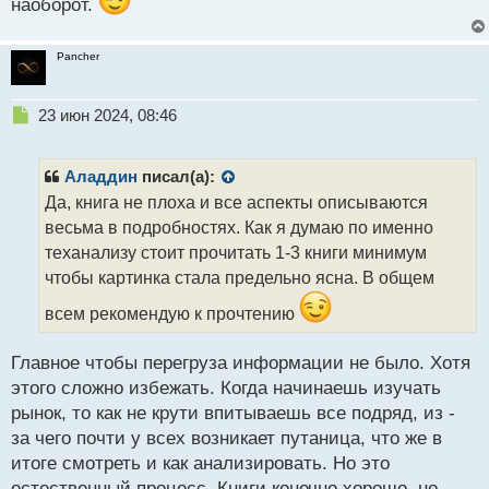
наоборот.
Pancher
Н
23 июн 2024, 08:46
е
п
р
Аладдин
писал(а):
о
Да, книга не плоха и все аспекты описываются
ч
весьма в подробностях. Как я думаю по именно
и
т
теханализу стоит прочитать 1-3 книги минимум
а
чтобы картинка стала предельно ясна. В общем
н
н
всем рекомендую к прочтению
ы
й
Главное чтобы перегруза информации не было. Хотя
п
этого сложно избежать. Когда начинаешь изучать
о
с
рынок, то как не крути впитываешь все подряд, из -
т
за чего почти у всех возникает путаница, что же в
итоге смотреть и как анализировать. Но это
естественный процесс. Книги конечно хорошо, но