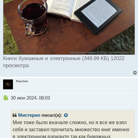
Книги бумажные и электронные (349.99 КБ) 12022
просмотра
Pancher
Н
30 июн 2024, 08:03
е
п
р
Мистерио
писал(а):
о
Мне тоже было вначале сложно, но я все же взял
ч
себя и заставил прочитать множество книг именно
и
т
в электронном варианте так как бумажных