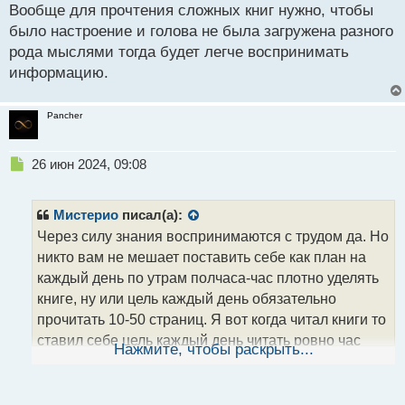
Вообще для прочтения сложных книг нужно, чтобы
было настроение и голова не была загружена разного
рода мыслями тогда будет легче воспринимать
информацию.
Pancher
Н
26 июн 2024, 09:08
е
п
р
Мистерио
писал(а):
о
Через силу знания воспринимаются с трудом да. Но
ч
никто вам не мешает поставить себе как план на
и
т
каждый день по утрам полчаса-час плотно уделять
а
книге, ну или цель каждый день обязательно
н
прочитать 10-50 страниц. Я вот когда читал книги то
н
ставил себе цель каждый день читать ровно час
ы
Нажмите, чтобы раскрыть...
й
времени по утрам когда голова свежая, так и
п
прочитал множество книг которые читать не очень
о
то и хотелось так как я тот еще лентяй и мне