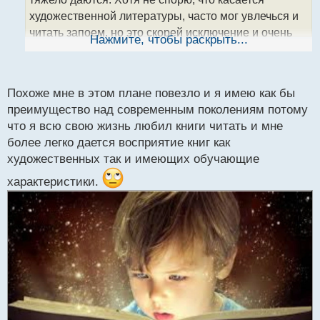
н
художественной литературы, часто мог увлечься и
н
читать запоем, но это скорей исключение и очень
ы
Нажмите, чтобы раскрыть...
й
сильно зависит от содержания книги. Причем и
п
пользу чтения осознаю для развития мозга, но
о
тяжко найти время сесть и начать читать.
с
Похоже мне в этом плане повезло и я имею как бы
т
преимущество над современным поколениям потому
что я всю свою жизнь любил книги читать и мне
более легко дается восприятие книг как
художественных так и имеющих обучающие
характеристики.