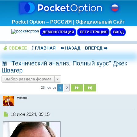
Pocket Option – РОССИЯ | Официальный Сайт
ДЕМОНСТРАЦИЯ
РЕГИСТРАЦИЯ
ВХОД
🍏
СВЕЖЕЕ
⤴️
ГЛАВНАЯ
⬅️
НАЗАД
ВПЕРЕД
➡️
📖 "Технический анализ. Полный курс" Джек
Швагер
Выбор раздела форума
1
2
След.
След.
28 постов
Misterio
Н
18 июн 2024, 09:15
е
п
р
о