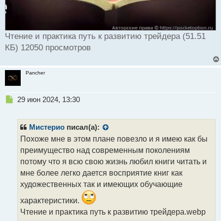
Чтение и практика путь к развитию трейдера (51.51
КБ) 12050 просмотров
Pancher
Н
29 июн 2024, 13:30
е
п
р
Мистерио
писал(а):
о
Похоже мне в этом плане повезло и я имею как бы
ч
преимущество над современным поколениям
и
т
потому что я всю свою жизнь любил книги читать и
а
мне более легко дается восприятие книг как
н
художественных так и имеющих обучающие
н
ы
характеристики.
й
Чтение и практика путь к развитию трейдера.webp
п