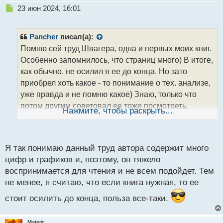
Н
23 июн 2024, 16:01
е
п
р
Pancher
писал(а):
о
Помню сей труд Швагера, одна и первых моих книг.
ч
Особенно запомнилось, что страниц много) В итоге,
и
т
как обычно, не осилил я ее до конца. Но зато
а
приобрел хоть какое - то понимание о тех. анализе,
н
уже правда и не помню какое) Знаю, только что
н
потом другим советовал ее тоже посмотреть.
ы
Нажмите, чтобы раскрыть...
й
Теперь и здесь посоветую. Правда в какой - то ветке
п
уже говорил о ней для изучения технического
о
анализа. В общем почитать имеет смысл, но не
с
Я так понимаю данный труд автора содержит много
стоит расстраиваться если бросите ее на пол- пути)
т
цифр и графиков и, поэтому, он тяжело
воспринимается для чтения и не всем подойдет. Тем
не менее, я считаю, что если книга нужная, то ее
стоит осилить до конца, польза все-таки.
Misterio