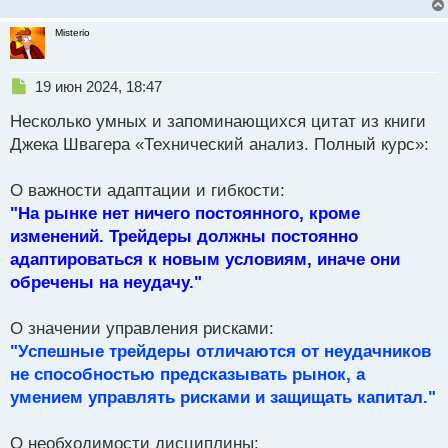
Misterio
Н
19 июн 2024, 18:47
е
Несколько умных и запоминающихся цитат из книги
п
р
Джека Швагера «Технический анализ. Полный курс»:
о
ч
О важности адаптации и гибкости:
и
т
"На рынке нет ничего постоянного, кроме
а
изменений. Трейдеры должны постоянно
н
адаптироваться к новым условиям, иначе они
н
обречены на неудачу."
ы
й
п
О значении управления рисками:
о
"Успешные трейдеры отличаются от неудачников
с
не способностью предсказывать рынок, а
т
умением управлять рисками и защищать капитал."
О необходимости дисциплины: