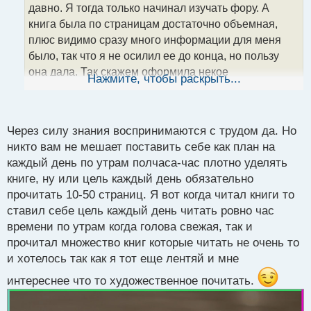
давно. Я тогда только начинал изучать фору. А
и
т
книга была по страницам достаточно объемная,
а
плюс видимо сразу много информации для меня
н
было, так что я не осилил ее до конца, но пользу
н
она дала. Так скажем оформила некое
ы
Нажмите, чтобы раскрыть...
й
представление о рынках. Конечно я в последствии
п
все переформатировал под себя. На счет осилить
о
до конца или нет, дело каждого. Моем мнение, что
с
Через силу знания воспринимаются с трудом да. Но
через силу знания воспринимаются с трудом.
т
никто вам не мешает поставить себе как план на
каждый день по утрам полчаса-час плотно уделять
книге, ну или цель каждый день обязательно
прочитать 10-50 страниц. Я вот когда читал книги то
ставил себе цель каждый день читать ровно час
времени по утрам когда голова свежая, так и
прочитал множество книг которые читать не очень то
и хотелось так как я тот еще лентяй и мне
интереснее что то художественное почитать.