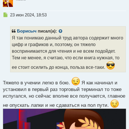
Н
23 июн 2024, 18:53
е
п
р
Борисыч
писал(а):
о
Я так понимаю данный труд автора содержит много
ч
цифр и графиков и, поэтому, он тяжело
и
т
воспринимается для чтения и не всем подойдет.
а
Тем не менее, я считаю, что если книга нужная, то
н
н
ее стоит осилить до конца, польза все-таки.
ы
й
п
Тяжело в учении легко в бою.
Я как начинал и
о
установил в первый раз торговый терминал то тоже
с
испугался, но сейчас вполне все получается, главное
т
не опускать лапки и не сдаваться на пол пути.