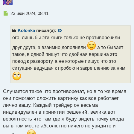
Н
23 июн 2024, 08:41
е
п
р
Kolonka
писал(а):
о
ога, лишь бы эти книги только не противоречили
ч
и
друг друга, а взаимно дополняли
а то бывает
т
такое, в одной пишут что двойная вершина это
а
повод к развороту, а не которые пишут, что это
н
н
ситуация ведущая к пробою и закреплению за ним
ы
й
п
о
Случается такое что противоречат, но в то же время
с
они помогают сложить картинку как все работает
т
лично вашу. Каждый трейдер он весьма
индивидуален в принятии решений, велика вот
вероятность что там где я буду видеть точку входа
вы в том месте абсолютно ничего не увидите и