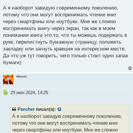
о
с
А я наоборот завидую современному поколению,
т
потому что они могут воспринимать чтение книг
через смартфоны или ноутбуки. Мне же сложно
воспринимать книгу через экран, так как в моем
понимании книга это то, что ты можешь подержать в
руке, перелистнуть бумажную страницу, положить
закладку или загнуть краешек на интересном месте.
Да что уж тут говорить, чего только стоит один запах
бумаги)
Misterio
Н
29 июн 2024, 14:25
е
п
р
Pancher
писал(а):
о
А я наоборот завидую современному поколению,
ч
потому что они могут воспринимать чтение книг
и
т
через смартфоны или ноутбуки. Мне же сложно