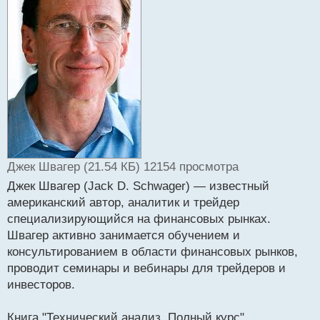
ч
и
т
а
н
н
ы
й
п
о
с
т
Джек Швагер (21.54 КБ) 12154 просмотра
Джек Швагер (Jack D. Schwager) — известный
американский автор, аналитик и трейдер
специализирующийся на финансовых рынках.
Швагер активно занимается обучением и
консультированием в области финансовых рынков,
проводит семинары и вебинары для трейдеров и
инвесторов.
Книга "Технический анализ. Полный курс"