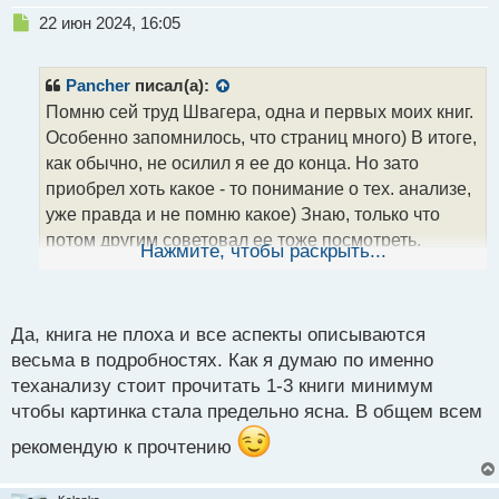
Н
22 июн 2024, 16:05
е
п
р
Pancher
писал(а):
о
Помню сей труд Швагера, одна и первых моих книг.
ч
Особенно запомнилось, что страниц много) В итоге,
и
т
как обычно, не осилил я ее до конца. Но зато
а
приобрел хоть какое - то понимание о тех. анализе,
н
уже правда и не помню какое) Знаю, только что
н
потом другим советовал ее тоже посмотреть.
ы
Нажмите, чтобы раскрыть...
й
Теперь и здесь посоветую. Правда в какой - то ветке
п
уже говорил о ней для изучения технического
о
анализа. В общем почитать имеет смысл, но не
с
Да, книга не плоха и все аспекты описываются
стоит расстраиваться если бросите ее на пол- пути)
т
весьма в подробностях. Как я думаю по именно
теханализу стоит прочитать 1-3 книги минимум
чтобы картинка стала предельно ясна. В общем всем
рекомендую к прочтению