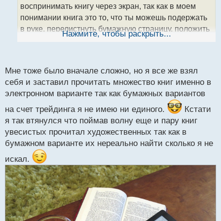
а
воспринимать книгу через экран, так как в моем
н
понимании книга это то, что ты можешь подержать
н
в руке, перелистнуть бумажную страницу, положить
ы
Нажмите, чтобы раскрыть...
й
закладку или загнуть краешек на интересном месте.
п
Да что уж тут говорить, чего только стоит один запах
о
бумаги)
с
Мне тоже было вначале сложно, но я все же взял
т
себя и заставил прочитать множество книг именно в
электронном варианте так как бумажных вариантов
на счет трейдинга я не имею ни единого.
Кстати
я так втянулся что поймав волну еще и пару книг
увесистых прочитал художественных так как в
бумажном варианте их нереально найти сколько я не
искал.