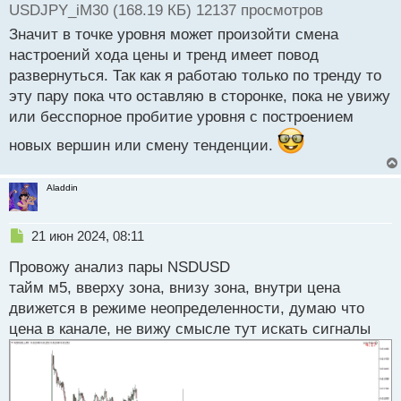
USDJPY_iM30 (168.19 КБ) 12137 просмотров
Значит в точке уровня может произойти смена
настроений хода цены и тренд имеет повод
развернуться. Так как я работаю только по тренду то
эту пару пока что оставляю в сторонке, пока не увижу
или бесспорное пробитие уровня с построением
новых вершин или смену тенденции.
Aladdin
Н
21 июн 2024, 08:11
е
Провожу анализ пары NSDUSD
п
р
тайм м5, вверху зона, внизу зона, внутри цена
о
движется в режиме неопределенности, думаю что
ч
цена в канале, не вижу смысле тут искать сигналы
и
т
а
н
н