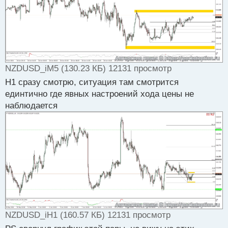
ы
й
п
о
с
т
NZDUSD_iM5 (130.23 КБ) 12131 просмотр
H1 сразу смотрю, ситуация там смотрится
единтично где явных настроений хода цены не
наблюдается
NZDUSD_iH1 (160.57 КБ) 12131 просмотр