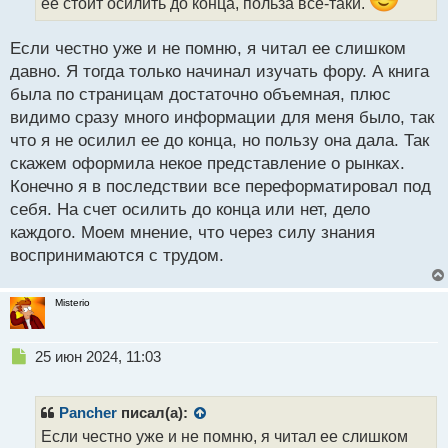
н
ее стоит осилить до конца, польза все-таки.
ы
й
Если честно уже и не помню, я читал ее слишком
п
давно. Я тогда только начинал изучать фору. А книга
о
с
была по страницам достаточно объемная, плюс
т
видимо сразу много информации для меня было, так
что я не осилил ее до конца, но пользу она дала. Так
скажем оформила некое представление о рынках.
Конечно я в последствии все переформатировал под
себя. На счет осилить до конца или нет, дело
каждого. Моем мнение, что через силу знания
воспринимаются с трудом.
Misterio
Н
25 июн 2024, 11:03
е
п
р
Pancher
писал(а):
о
Если честно уже и не помню, я читал ее слишком
ч