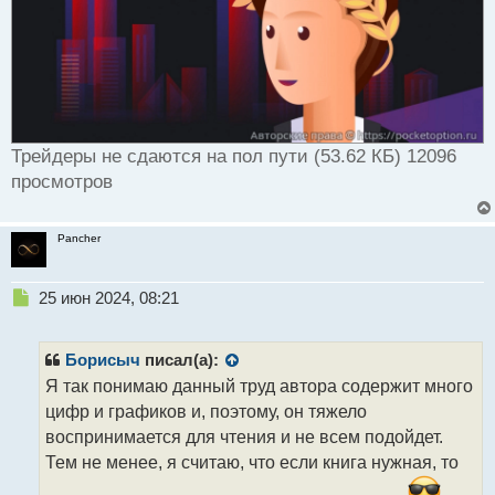
Трейдеры не сдаются на пол пути (53.62 КБ) 12096
просмотров
Pancher
Н
25 июн 2024, 08:21
е
п
р
Борисыч
писал(а):
о
Я так понимаю данный труд автора содержит много
ч
цифр и графиков и, поэтому, он тяжело
и
т
воспринимается для чтения и не всем подойдет.
а
Тем не менее, я считаю, что если книга нужная, то
н