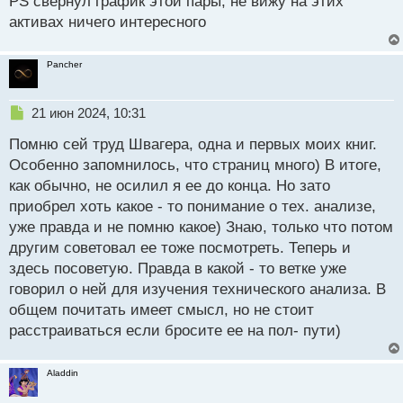
PS свернул график этой пары, не вижу на этих
активах ничего интересного
Pancher
Н
21 июн 2024, 10:31
е
Помню сей труд Швагера, одна и первых моих книг.
п
р
Особенно запомнилось, что страниц много) В итоге,
о
как обычно, не осилил я ее до конца. Но зато
ч
приобрел хоть какое - то понимание о тех. анализе,
и
т
уже правда и не помню какое) Знаю, только что потом
а
другим советовал ее тоже посмотреть. Теперь и
н
здесь посоветую. Правда в какой - то ветке уже
н
говорил о ней для изучения технического анализа. В
ы
й
общем почитать имеет смысл, но не стоит
п
расстраиваться если бросите ее на пол- пути)
о
с
т
Aladdin