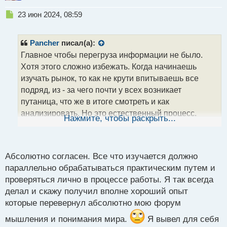
Н
23 июн 2024, 08:59
е
п
р
Pancher
писал(а):
о
Главное чтобы перегруза информации не было.
ч
Хотя этого сложно избежать. Когда начинаешь
и
т
изучать рынок, то как не крути впитываешь все
а
подряд, из - за чего почти у всех возникает
н
путаница, что же в итоге смотреть и как
н
анализировать. Но это естественный процесс.
ы
Нажмите, чтобы раскрыть...
й
Книги конечно хорошо, но практика важней. По
п
этому любой пример и книги тут же на графике
о
ищем и пытаемся понять как это можно
с
Абсолютно согласен. Все что изучается должно
использовать.
т
параллельно обрабатываться практическим путем и
проверяться лично в процессе работы. Я так всегда
делал и скажу получил вполне хороший опыт
которые перевернул абсолютно мою форум
мышления и понимания мира.
Я вывел для себя