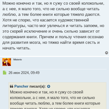
с
Можно конечно и так, но я сужу со своей колокольни,
т
интереснее что то художественное почитать.
а с нее, я мало того, что не сильно вообще читать
Чтение развивает мозг.webp
люблю, а тем более книги которые тяжело даются.
Хотя не спорю, что касается художественной
литературы, часто мог увлечься и читать запоем, но
это скорей исключение и очень сильно зависит от
содержания книги. Причем и пользу чтения осознаю
для развития мозга, но тяжко найти время сесть и
начать читать.
Misterio
Н
26 июн 2024, 09:49
е
п
р
Pancher
писал(а):
о
Можно конечно и так, но я сужу со своей
ч
колокольни, а с нее, я мало того, что не сильно
и
т
вообще читать люблю, а тем более книги которые
а
тяжело даются. Хотя не спорю, что касается