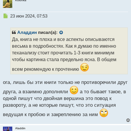
Kolonka
Н
23 июн 2024, 07:53
е
п
р
Аладдин
писал(а):
о
Да, книга не плоха и все аспекты описываются
ч
весьма в подробностях. Как я думаю по именно
и
т
теханализу стоит прочитать 1-3 книги минимум
а
чтобы картинка стала предельно ясна. В общем
н
н
всем рекомендую к прочтению
ы
й
ога, лишь бы эти книги только не противоречили друг
п
о
друга, а взаимно дополняли
а то бывает такое, в
с
одной пишут что двойная вершина это повод к
т
развороту, а не которые пишут, что это ситуация
ведущая к пробою и закреплению за ним
Aladdin