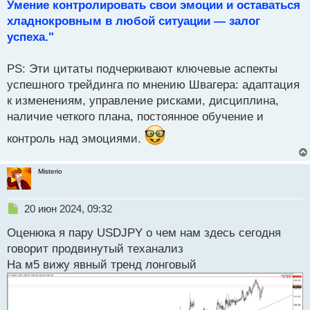
Умение контролировать свои эмоции и оставаться
хладнокровным в любой ситуации — залог
успеха."
PS: Эти цитаты подчеркивают ключевые аспекты
успешного трейдинга по мнению Швагера: адаптация
к изменениям, управление рисками, дисциплина,
наличие четкого плана, постоянное обучение и
контроль над эмоциями.
Misterio
Н
20 июн 2024, 09:32
е
Оценюка я пару USDJPY о чем нам здесь сегодня
п
р
говорит продвинутый теханализ
о
На м5 вижу явный тренд лонговый
ч
и
т
а