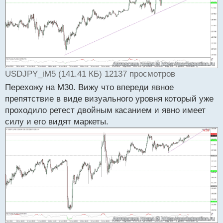
н
н
ы
й
п
о
с
т
USDJPY_iM5 (141.41 КБ) 12137 просмотров
Перехожу на М30. Вижу что впереди явное
препятствие в виде визуального уровня который уже
проходило ретест двойным касанием и явно имеет
силу и его видят маркеты.