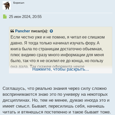
Борисыч
Н
25 июн 2024, 20:55
е
п
р
Pancher
писал(а):
о
Если честно уже и не помню, я читал ее слишком
ч
давно. Я тогда только начинал изучать фору. А
и
т
книга была по страницам достаточно объемная,
а
плюс видимо сразу много информации для меня
н
было, так что я не осилил ее до конца, но пользу
н
она дала. Так скажем оформила некое
ы
Нажмите, чтобы раскрыть...
й
представление о рынках. Конечно я в последствии
п
все переформатировал под себя. На счет осилить
о
до конца или нет, дело каждого. Моем мнение, что
с
Соглашусь, что реально знания через силу сложно
через силу знания воспринимаются с трудом.
т
воспринимаются знаю это по универу на некоторых
дисциплинах. Но, тем не менее, думаю иногда это и
имеет смысл. Бывает, пересилишь себя, начнешь
читать и втянешься постепенно и такое бывает тоже.