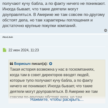
получают кучу бабла, а по факту ничего не понимают.
свободном обращении. Поэтому да, это тема
Иногда бывает, что такие деятели могут
интересная. Мне кажется у этой биржи будет все
доуправляться. В Америке же там совсем по-другому
куда проще, оценят долги, ликвидные активы и
обстоят дела, но там характерны поглощения и
предложат цену, а вот согласится ли руководство
достаточно крупные покупки компаний.
это уже вопрос.
AlexLitvin
Н
22 июн 2024, 11:23
е
п
р
Борисыч
писал(а):
о
Такая история возможна у нас в госкомпаниях,
ч
когда там в совет директоров вводят людей,
и
т
которые тупо получают кучу бабла, а по факту
а
ничего не понимают. Иногда бывает, что такие
н
деятели могут доуправляться. В Америке же там
н
совсем по-другому обстоят дела, но там
ы
Нажмите, чтобы раскрыть...
й
характерны поглощения и достаточно крупные
п
покупки компаний.