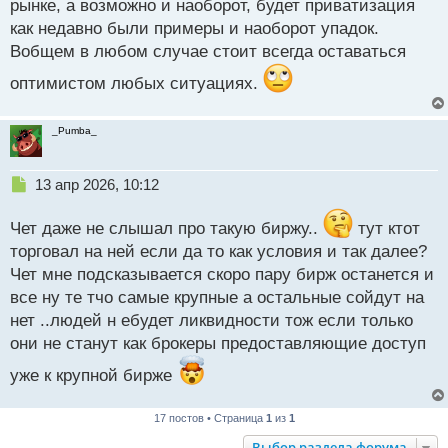
рынке, а возможно и наоборот, будет приватизация
как недавно были примеры и наоборот упадок.
Вобщем в любом случае стоит всегда оставаться
оптимистом любых ситуациях.
_Pumba_
Н
13 апр 2026, 10:12
е
п
Чет даже не слышал про такую биржу..
тут ктот
р
торговал на ней если да то как условия и так далее?
о
Чет мне подсказывается скоро пару бирж останется и
ч
и
все ну те тчо самые крупные а остальные сойдут на
т
нет ..людей н ебудет ликвидности тож если только
а
они не станут как брокеры предоставляющие доступ
н
н
уже к крупной бирже
ы
й
п
17 постов • Страница
1
из
1
о
Выбор раздела форума