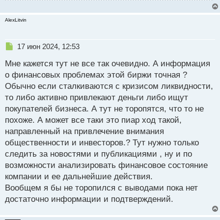
AlexLitvin
Н
17 июн 2024, 12:53
е
Мне кажется тут не все так очевидно. А информация
п
р
о финансовых проблемах этой биржи точная ?
о
Обычно если сталкиваются с кризисом ликвидности,
ч
то либо активно привлекают деньги либо ищут
и
т
покупателей бизнеса. А тут не торопятся, что то не
а
похоже. А может все таки это пиар ход такой,
н
направленный на привлечение внимания
н
общественности и инвесторов.? Тут нужно только
ы
й
следить за новостями и публикациями , ну и по
п
возможности анализировать финансовое состояние
о
компании и ее дальнейшие действия.
с
Вообщем я бы не торопился с выводами пока нет
т
достаточно информации и подтверждений.