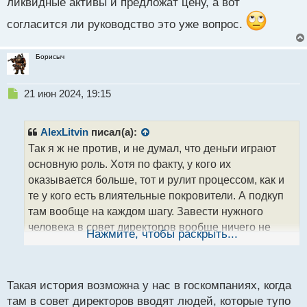
ликвидные активы и предложат цену, а вот
согласится ли руководство это уже вопрос.
Борисыч
Н
21 июн 2024, 19:15
е
п
р
AlexLitvin
писал(а):
о
Так я ж не против, и не думал, что деньги играют
ч
основную роль. Хотя по факту, у кого их
и
т
оказывается больше, тот и рулит процессом, как и
а
те у кого есть влиятельные покровители. А подкуп
н
там вообще на каждом шагу. Завести нужного
н
человека в совет директоров вообще ничего не
ы
Нажмите, чтобы раскрыть...
й
стоит, особенно если подмаслили кого нужно или
п
скупили через подставных лиц основную часть
о
акций. Понятное дело, что есть акции без права
с
Такая история возможна у нас в госкомпаниях, когда
голоса и контрольный пакет никуда не девается. Но
т
там в совет директоров вводят людей, которые тупо
манипулировать ценой можно и тем, что есть в