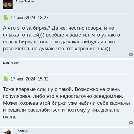
Angry Traider
Н
17 июн 2024, 13:27
е
А что это за биржа? Да же, честно говоря, и не
п
р
слыхал о такой))) вообще я заметил, что узнаю о
о
новых биржах только когда какая-нибудь из них
ч
разоряется, не думаю что это хорошие знак))
и
т
а
IvanTradov
н
н
ы
Н
17 июн 2024, 15:32
й
е
п
Тоже впервые слышу о такой. Возможно не очень
п
о
р
популярная, либо это я недостаточно осведомлен.
с
о
Может хозяева этой биржи уже набили себе карманы
т
ч
и решили расслабиться и поэтому у них дела не
и
т
очень.
а
н
Борисыч
н