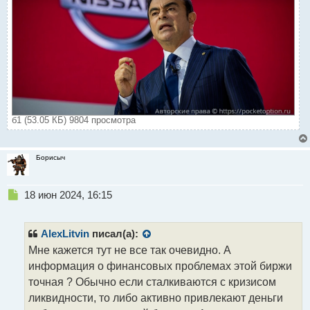
б1 (53.05 КБ) 9804 просмотра
Борисыч
Н
18 июн 2024, 16:15
е
п
р
AlexLitvin
писал(а):
о
Мне кажется тут не все так очевидно. А
ч
информация о финансовых проблемах этой биржи
и
т
точная ? Обычно если сталкиваются с кризисом
а
ликвидности, то либо активно привлекают деньги
н