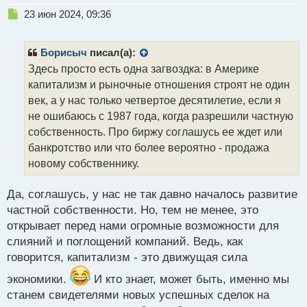
Н
23 июн 2024, 09:36
е
п
р
Борисыч
писал(а):
о
Здесь просто есть одна загвоздка: в Америке
ч
капитализм и рыночные отношения строят не один
и
т
век, а у нас только четвертое десятилетие, если я
а
не ошибаюсь с 1987 года, когда разрешили частную
н
собственность. Про биржу соглашусь ее ждет или
н
банкротство или что более вероятно - продажа
ы
й
новому собственнику.
п
о
Да, соглашусь, у нас не так давно началось развитие
с
частной собственности. Но, тем не менее, это
т
открывает перед нами огромные возможности для
слияний и поглощений компаний. Ведь, как
говорится, капитализм - это движущая сила
экономики.
И кто знает, может быть, именно мы
станем свидетелями новых успешных сделок на