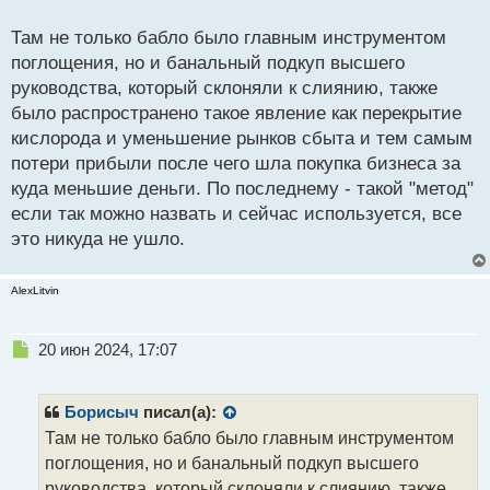
развитием событий.
о
с
Там не только бабло было главным инструментом
т
поглощения, но и банальный подкуп высшего
руководства, который склоняли к слиянию, также
было распространено такое явление как перекрытие
кислорода и уменьшение рынков сбыта и тем самым
потери прибыли после чего шла покупка бизнеса за
куда меньшие деньги. По последнему - такой "метод"
если так можно назвать и сейчас используется, все
это никуда не ушло.
AlexLitvin
Н
20 июн 2024, 17:07
е
п
р
Борисыч
писал(а):
о
Там не только бабло было главным инструментом
ч
поглощения, но и банальный подкуп высшего
и
т
руководства, который склоняли к слиянию, также