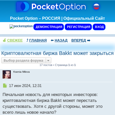
Pocket Option – РОССИЯ | Официальный Сайт
ДЕМОНСТРАЦИЯ
РЕГИСТРАЦИЯ
ВХОД
🍏
СВЕЖЕЕ
⤴️
ГЛАВНАЯ
⬅️
НАЗАД
ВПЕРЕД
➡️
Криптовалютная биржа Bakkt может закрыться
Выбор раздела форума
17 постов • Страница
1
из
1
Ksenia Milova
Н
17 июн 2024, 12:31
е
Печальная новость для некоторых инвесторов:
п
р
криптовалютная биржа Bakkt может перестать
о
существовать. Хотя с другой стороны, может это
ч
всего лишь новое начало?
и