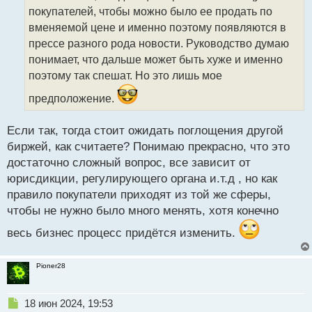
ч
покупателей, чтобы можно было ее продать по
и
т
вменяемой цене и именно поэтому появляются в
а
прессе разного рода новости. Руководство думаю
н
понимает, что дальше может быть хуже и именно
н
поэтому так спешат. Но это лишь мое
ы
й
предположение.
п
о
с
Если так, тогда стоит ожидать поглощения другой
т
биржей, как считаете? Понимаю прекрасно, что это
достаточно сложный вопрос, все зависит от
юрисдикции, регулирующего органа и.т.д , но как
правило покупатели приходят из той же сферы,
чтобы не нужно было много менять, хотя конечно
весь бизнес процесс придётся изменить.
Pioner28
Н
18 июн 2024, 19:53