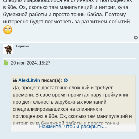
специализировавшихся на слияниях и поглощениях
в 90е. Ох, сколько там манипуляций и интриг, куча
бумажной работы и просто тонны бабла. Поэтому
интересно будет посмотреть за развитием событий.
Борисыч
Н
20 июн 2024, 15:27
е
п
р
AlexLitvin
писал(а):
о
Да, процесс достаточно сложный и требует
ч
времени. В свое время прочитал пару тройку книг
и
т
про деятельность зарубежных компаний
а
специализировавшихся на слияниях и
н
поглощениях в 90е. Ох, сколько там манипуляций и
н
интриг, куча бумажной работы и просто тонны
ы
Нажмите, чтобы раскрыть...
й
бабла. Поэтому интересно будет посмотреть за
п