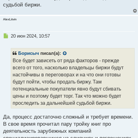
судьбой биржи.
AlexLitvin
Н
20 июн 2024, 10:57
е
п
р
Борисыч
писал(а):
о
Все будет зависеть от ряда факторов - прежде
ч
всего от того, насколько владельцы биржи будут
и
т
настойчивы в переговорах и на что они готовы
а
будут пойти, чтобы продать биржу. Там
н
потенциальные покупатели явно будут сбивать
н
цены и поэтому будет торг. Так что можно будет
ы
й
проследить за дальнейшей судьбой биржи.
п
о
Да, процесс достаточно сложный и требует времени.
с
В свое время прочитал пару тройку книг про
т
деятельность зарубежных компаний