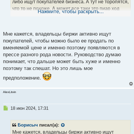
либо ищут покупателей бизнеса. А тут не торопятся,
н
что то не похоже. А может все таки это пиар ход
ы
Нажмите, чтобы раскрыть...
й
такой, направленный на привлечение внимания
п
общественности и инвесторов.? Тут нужно только
о
следить за новостями и публикациями , ну и по
с
Мне кажется, владельцы биржи активно ищут
возможности анализировать финансовое
т
покупателей, чтобы можно было ее продать по
состояние компании и ее дальнейшие действия.
вменяемой цене и именно поэтому появляются в
Вообщем я бы не торопился с выводами пока нет
прессе разного рода новости. Руководство думаю
достаточно информации и подтверждений.
понимает, что дальше может быть хуже и именно
поэтому так спешат. Но это лишь мое
предположение.
AlexLitvin
Н
18 июн 2024, 17:31
е
п
р
Борисыч
писал(а):
о
Мне кажется, владельцы биржи активно ищут