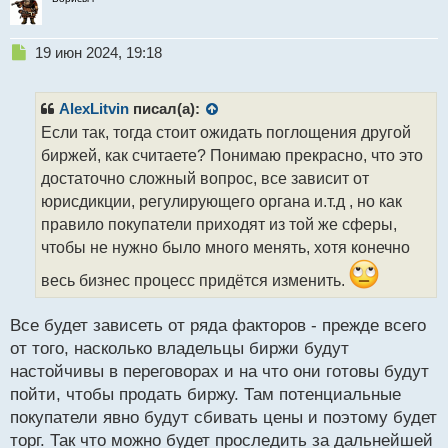
Н
19 июн 2024, 19:18
е
п
р
AlexLitvin
писал(а):
о
Если так, тогда стоит ожидать поглощения другой
ч
биржей, как считаете? Понимаю прекрасно, что это
и
т
достаточно сложный вопрос, все зависит от
а
юрисдикции, регулирующего органа и.т.д , но как
н
правило покупатели приходят из той же сферы,
н
чтобы не нужно было много менять, хотя конечно
ы
й
весь бизнес процесс придётся изменить.
п
о
с
Все будет зависеть от ряда факторов - прежде всего
т
от того, насколько владельцы биржи будут
настойчивы в переговорах и на что они готовы будут
пойти, чтобы продать биржу. Там потенциальные
покупатели явно будут сбивать цены и поэтому будет
торг. Так что можно будет проследить за дальнейшей