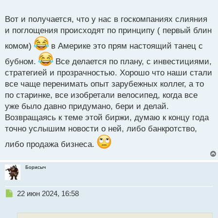
о
с
Вот и получается, что у нас в госкомпаниях слияния
т
и поглощения происходят по принципу ( первый блин
комом)
в Америке это прям настоящий танец с
бубном.
Все делается по плану, с инвестициями,
стратегией и прозрачностью. Хорошо что наши стали
все чаще перенимать опыт зарубежных коллег, а то
по старинке, все изобретали велосипед, когда все
уже было давно придумано, бери и делай.
Возвращаясь к теме этой биржи, думаю к концу года
точно услышим новости о ней, либо банкротство,
либо продажа бизнеса.
Борисыч
Н
22 июн 2024, 16:58
е
п