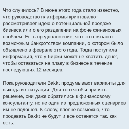
т
а
Что случилось? В июне этого года стало известно,
н
что руководство платформы криптовалют
н
рассматривает идею о потенциальной продаже
ы
й
бизнеса или о его разделении на фоне финансовых
п
проблем. Есть предположение, что это связано с
о
возможным банкротством компании, о котором было
с
объявлено в феврале этого года. Тогда поступила
т
информация, что у биржи может не хватить денег,
чтобы оставаться на плаву в бизнесе в течение
последующих 12 месяцев.
Пока руководители Bakkt продумывают варианты для
выхода из ситуации. Для того чтобы принять
решение, они даже обратились к финансовому
консультанту, но не один из предложенных сценариев
им не подошел. К слову, вполне возможно, что
продавать Bakkt не будут и все останется так, как
есть.