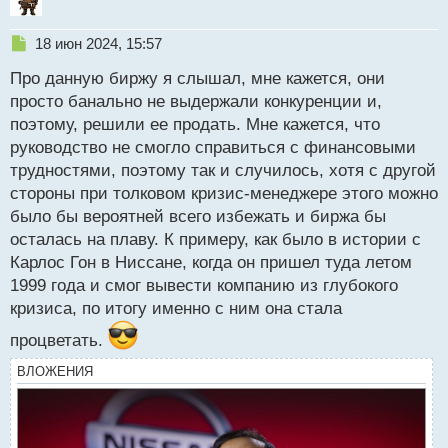
ы
й
Н
18 июн 2024, 15:57
п
е
о
Про данную биржу я слышал, мне кажется, они
п
с
р
просто банально не выдержали конкуренции и,
т
о
поэтому, решили ее продать. Мне кажется, что
ч
руководство не смогло справиться с финансовыми
и
т
трудностями, поэтому так и случилось, хотя с другой
а
стороны при толковом кризис-менеджере этого можно
н
было бы вероятней всего избежать и биржа бы
н
осталась на плаву. К примеру, как было в истории с
ы
й
Карлос Гон в Ниссане, когда он пришел туда летом
п
1999 года и смог вывести компанию из глубокого
о
кризиса, по итогу именно с ним она стала
с
т
процветать.
ВЛОЖЕНИЯ