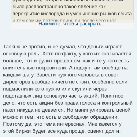
а
было распространено такое явление как
н
перекрытие кислорода и уменьшение рынков сбыта
н
и тем самым потери прибыли после чего шла
ы
Нажмите, чтобы раскрыть...
й
покупка бизнеса за куда меньшие деньги. По
п
последнему - такой "метод" если так можно назвать
о
и сейчас используется, все это никуда не ушло.
с
Так я ж не против, и не думал, что деньги играют
т
основную роль. Хотя по факту, у кого их оказывается
больше, тот и рулит процессом, как и те у кого есть
влиятельные покровители. А подкуп там вообще на
каждом шагу. Завести нужного человека в совет
директоров вообще ничего не стоит, особенно если
подмаслили кого нужно или скупили через
подставных лиц основную часть акций. Понятное
дело, что есть акции без права голоса и контрольный
пакет никуда не девается. Но манипулировать ценой
можно и тем, что есть в свободном обращении.
Поэтому да, это тема интересная. Мне кажется у
этой биржи будет все куда проще, оценят долги,