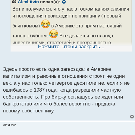
р
AlexLitvin
писал(а):
о
Вот и получается, что у нас в госкомпаниях слияния
ч
и поглощения происходят по принципу ( первый
и
т
блин комом)
в Америке это прям настоящий
а
н
танец с бубном.
Все делается по плану, с
н
инвестициями, стратегией и прозрачностью.
ы
Нажмите, чтобы раскрыть...
Хорошо что наши стали все чаще перенимать опыт
й
п
зарубежных коллег, а то по старинке, все
о
изобретали велосипед, когда все уже было давно
с
Здесь просто есть одна загвоздка: в Америке
придумано, бери и делай.
т
капитализм и рыночные отношения строят не один
Возвращаясь к теме этой биржи, думаю к концу
век, а у нас только четвертое десятилетие, если я не
года точно услышим новости о ней, либо
ошибаюсь с 1987 года, когда разрешили частную
банкротство, либо продажа бизнеса.
собственность. Про биржу соглашусь ее ждет или
банкротство или что более вероятно - продажа
новому собственнику.
AlexLitvin