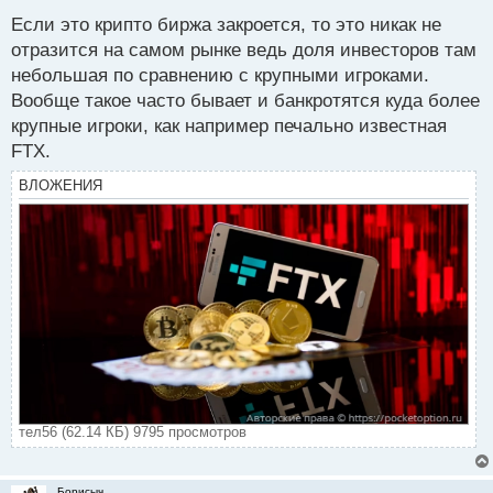
е
Если это крипто биржа закроется, то это никак не
п
р
отразится на самом рынке ведь доля инвесторов там
о
небольшая по сравнению с крупными игроками.
ч
Вообще такое часто бывает и банкротятся куда более
и
т
крупные игроки, как например печально известная
а
FTX.
н
н
ВЛОЖЕНИЯ
ы
й
п
о
с
т
тел56 (62.14 КБ) 9795 просмотров
Борисыч