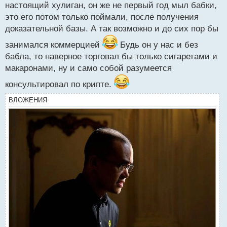
п
настоящий хулиган, он же не первый год мыл бабки,
о
это его потом только поймали, после получения
с
доказательной базы. А так возможно и до сих пор бы
т
занимался коммерцией
Будь он у нас и без
бабла, то наверное торговал бы только сигаретами и
макаронами, ну и само собой разумеется
консультировал по крипте.
ВЛОЖЕНИЯ