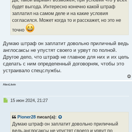
ч
будет выгода. Интересно конечно какой штраф
и
т
заплатил на самом деле и на какие условия
а
согласился. Может когда то и расскажет, но это не
н
н
точно
ы
й
Думаю штраф он заплатит довольно приличный ведь
п
англосаксы не упустят своего и урвут по полной.
о
с
Другое дело, что штраф не главное для них и их цель
т
сделать с ним определенный договорняк, чтобы это
устраивало спецслужбы.
AlexLitvin
Н
15 июн 2024, 21:27
е
п
р
Pioner28
писал(а):
о
Думаю штраф он заплатит довольно приличный
ч
ведь англосаксы не упустят своего и урвут по
и