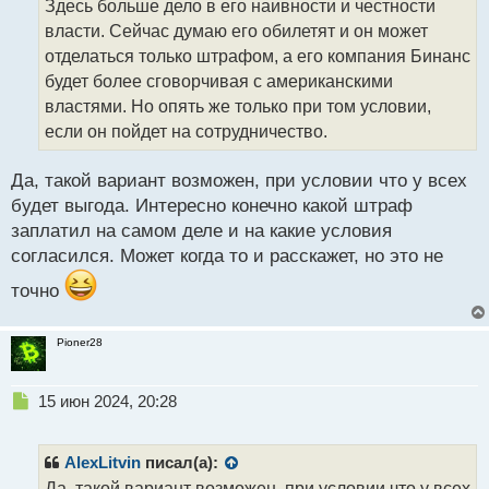
Здесь больше дело в его наивности и честности
ч
власти. Сейчас думаю его обилетят и он может
и
т
отделаться только штрафом, а его компания Бинанс
а
будет более сговорчивая с американскими
н
властями. Но опять же только при том условии,
н
если он пойдет на сотрудничество.
ы
й
п
Да, такой вариант возможен, при условии что у всех
о
будет выгода. Интересно конечно какой штраф
с
заплатил на самом деле и на какие условия
т
согласился. Может когда то и расскажет, но это не
точно
Pioner28
Н
15 июн 2024, 20:28
е
п
р
AlexLitvin
писал(а):
о
Да, такой вариант возможен, при условии что у всех