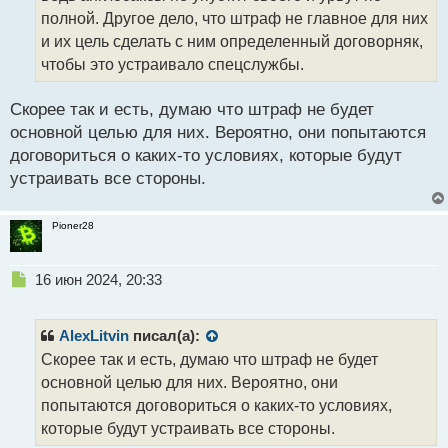
т
полной. Другое дело, что штраф не главное для них
а
и их цель сделать с ним определенный договорняк,
н
чтобы это устраивало спецслужбы.
н
ы
й
Скорее так и есть, думаю что штраф не будет
п
основной целью для них. Вероятно, они попытаются
о
договориться о каких-то условиях, которые будут
с
устраивать все стороны.
т
Pioner28
Н
16 июн 2024, 20:33
е
п
р
AlexLitvin
писал(а):
о
Скорее так и есть, думаю что штраф не будет
ч
основной целью для них. Вероятно, они
и
т
попытаются договориться о каких-то условиях,
а
которые будут устраивать все стороны.
н