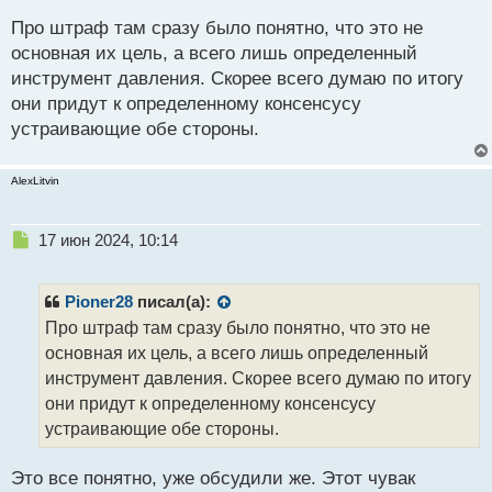
н
Про штраф там сразу было понятно, что это не
ы
й
основная их цель, а всего лишь определенный
п
инструмент давления. Скорее всего думаю по итогу
о
они придут к определенному консенсусу
с
устраивающие обе стороны.
т
AlexLitvin
Н
17 июн 2024, 10:14
е
п
р
Pioner28
писал(а):
о
Про штраф там сразу было понятно, что это не
ч
основная их цель, а всего лишь определенный
и
т
инструмент давления. Скорее всего думаю по итогу
а
они придут к определенному консенсусу
н
устраивающие обе стороны.
н
ы
й
Это все понятно, уже обсудили же. Этот чувак