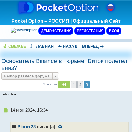
Pocket Option – РОССИЯ | Официальный Сайт
ДЕМОНСТРАЦИЯ
РЕГИСТРАЦИЯ
ВХОД
🍏
СВЕЖЕЕ
⤴️
ГЛАВНАЯ
⬅️
НАЗАД
ВПЕРЕД
➡️
Основатель Binance в тюрьме. Биток полетел
вниз?
Выбор раздела форума
1
2
3
Пред.
45 постов
AlexLitvin
Н
14 июн 2024, 16:34
е
п
р
Pioner28
писал(а):
о