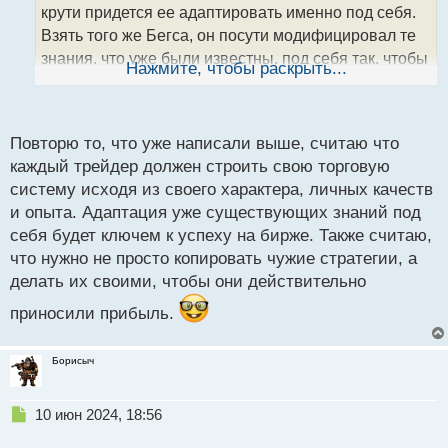
а
крути придется ее адаптировать именно под себя.
н
Взять того же Бегса, он посути модифицировал те
н
знания, что уже были известны, под себя так, чтобы
ы
Нажмите, чтобы раскрыть...
й
они резонировали с его личными качествами. В
п
итоге получил приемлемый, лично для себя, вид
о
торговой стратегии и судя по его словам, дающий
с
Повторю то, что уже написали выше, считаю что
прибыль.
т
каждый трейдер должен строить свою торговую
систему исходя из своего характера, личных качеств
и опыта. Адаптация уже существующих знаний под
себя будет ключем к успеху на бирже. Также считаю,
что нужно не просто копировать чужие стратегии, а
делать их своими, чтобы они действительно
приносили прибыль.
Борисыч
Н
10 июн 2024, 18:56
е