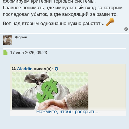
формируем критерии торговой системы.
Главное понимать, где импульсный вход за которым
последовал убыток, а где выходящий за рамки тс.
Вот над вторым однозначно нужно работать.
Добрыня
Н
17 июл 2026, 09:23
е
п
р
Aladdin
писал(а):
о
ч
и
т
а
н
н
ы
Нажмите, чтобы раскрыть...
й
п
о