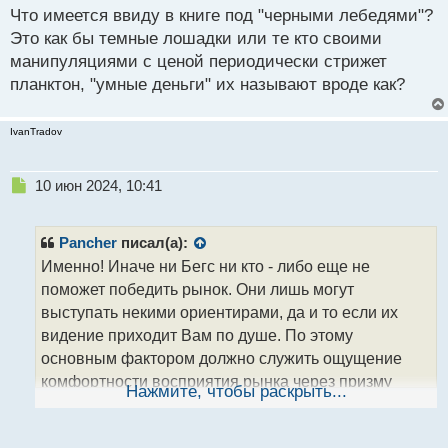
с
Что имеется ввиду в книге под "черными лебедями"?
т
Это как бы темные лошадки или те кто своими
манипуляциями с ценой периодически стрижет
планктон, "умные деньги" их называют вроде как?
IvanTradov
Н
10 июн 2024, 10:41
е
п
р
Pancher
писал(а):
о
Именно! Иначе ни Бегс ни кто - либо еще не
ч
поможет победить рынок. Они лишь могут
и
т
выступать некими ориентирами, да и то если их
а
видение приходит Вам по душе. По этому
н
основным фактором должно служить ощущение
н
комфортности восприятия рынка через призму
ы
Нажмите, чтобы раскрыть...
й
формирующегося торгового подхода, а в
п
дальнейшем и системы. если этих моментов нету,
о