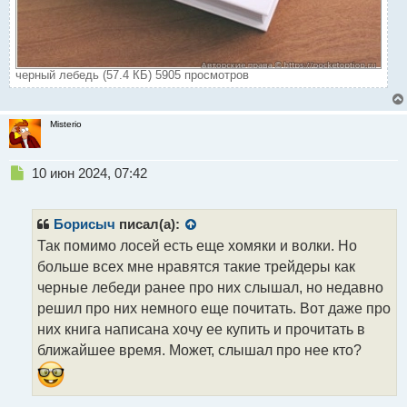
черный лебедь (57.4 КБ) 5905 просмотров
Misterio
Н
10 июн 2024, 07:42
е
п
р
Борисыч
писал(а):
о
Так помимо лосей есть еще хомяки и волки. Но
ч
больше всех мне нравятся такие трейдеры как
и
т
черные лебеди ранее про них слышал, но недавно
а
решил про них немного еще почитать. Вот даже про
н
них книга написана хочу ее купить и прочитать в
н
ближайшее время. Может, слышал про нее кто?
ы
й
п
о