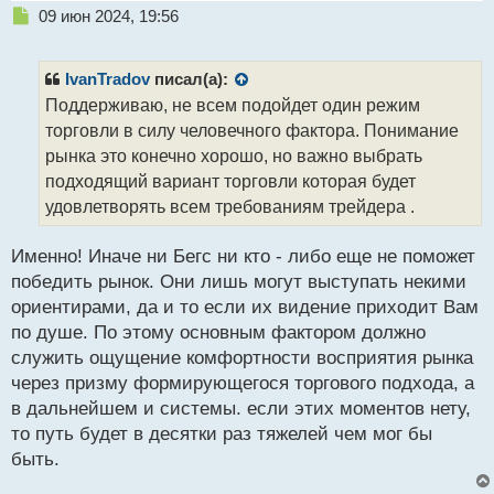
Н
09 июн 2024, 19:56
е
п
р
IvanTradov
писал(а):
о
Поддерживаю, не всем подойдет один режим
ч
торговли в силу человечного фактора. Понимание
и
т
рынка это конечно хорошо, но важно выбрать
а
подходящий вариант торговли которая будет
н
удовлетворять всем требованиям трейдера .
н
ы
й
Именно! Иначе ни Бегс ни кто - либо еще не поможет
п
победить рынок. Они лишь могут выступать некими
о
ориентирами, да и то если их видение приходит Вам
с
по душе. По этому основным фактором должно
т
служить ощущение комфортности восприятия рынка
через призму формирующегося торгового подхода, а
в дальнейшем и системы. если этих моментов нету,
то путь будет в десятки раз тяжелей чем мог бы
быть.