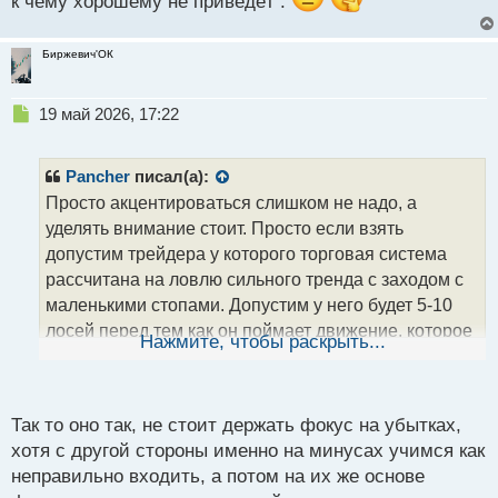
к чему хорошему не приведёт .
Биржевич'ОК
Н
19 май 2026, 17:22
е
п
р
Pancher
писал(а):
о
Просто акцентироваться слишком не надо, а
ч
уделять внимание стоит. Просто если взять
и
т
допустим трейдера у которого торговая система
а
рассчитана на ловлю сильного тренда с заходом с
н
маленькими стопами. Допустим у него будет 5-10
н
лосей перед тем как он поймает движение, которое
ы
Нажмите, чтобы раскрыть...
й
перекроет все убытки и даст прибыль. Стоит ли при
п
таком раскладе акцентироваться на лосях? Думаю
о
нет. Стоит ли при этом уделять внимание
с
Так то оно так, не стоит держать фокус на убытках,
пойманному тренду? Думаю да. Это вопрос
т
хотя с другой стороны именно на минусах учимся как
масштабируемости.
неправильно входить, а потом на их же основе