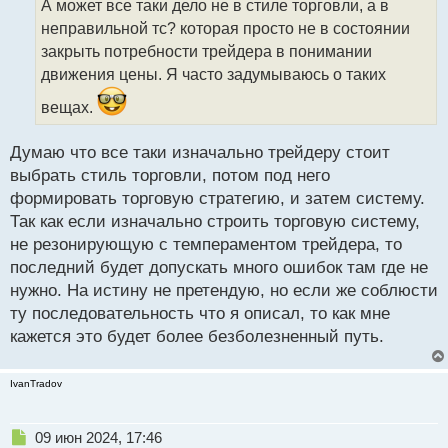
А может все таки дело не в стиле торговли, а в
ч
неправильной тс? которая просто не в состоянии
и
т
закрыть потребности трейдера в понимании
а
движения цены. Я часто задумываюсь о таких
н
н
вещах.
ы
й
Думаю что все таки изначально трейдеру стоит
п
выбрать стиль торговли, потом под него
о
с
формировать торговую стратегию, и затем систему.
т
Так как если изначально строить торговую систему,
не резонирующую с темпераментом трейдера, то
последний будет допускать много ошибок там где не
нужно. На истину не претендую, но если же соблюсти
ту последовательность что я описал, то как мне
кажется это будет более безболезненный путь.
IvanTradov
Н
09 июн 2024, 17:46