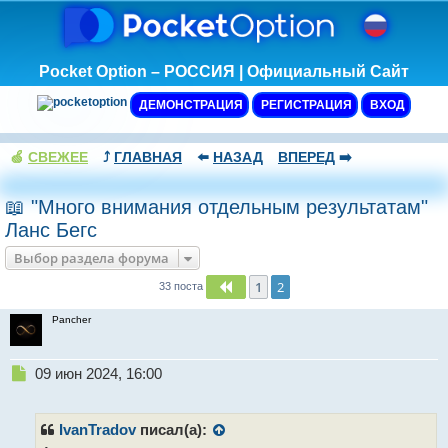
Pocket Option – РОССИЯ | Официальный Сайт
ДЕМОНСТРАЦИЯ
РЕГИСТРАЦИЯ
ВХОД
🍏
СВЕЖЕЕ
⤴️
ГЛАВНАЯ
⬅️
НАЗАД
ВПЕРЕД
➡️
📖 "Много внимания отдельным результатам"
Ланс Бегс
Выбор раздела форума
1
2
Пред.
33 поста
Pancher
Н
09 июн 2024, 16:00
е
п
р
IvanTradov
писал(а):
о