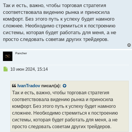
то путь будет в десятки раз тяжелей чем мог бы
с
Так и есть, важно, чтобы торговая стратегия
быть.
т
соответствовала видению рынка и приносила
комфорт. Без этого путь к успеху будет намного
сложнее. Необходимо стремиться к построению
системы, которая будет работать для меня, а не
просто следовать советам других трейдеров.
Pancher
Н
10 июн 2024, 15:14
е
п
р
IvanTradov
писал(а):
о
Так и есть, важно, чтобы торговая стратегия
ч
соответствовала видению рынка и приносила
и
т
комфорт. Без этого путь к успеху будет намного
а
сложнее. Необходимо стремиться к построению
н
системы, которая будет работать для меня, а не
н
просто следовать советам других трейдеров.
ы