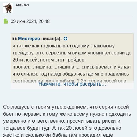
Борисыч
Н
09 июн 2024, 20:48
е
п
р
Мистерио
писал(а):
о
я так же как то доказывал одному знакомому
ч
трейдеру, он с серьезным видом упоминал серии до
и
т
20ти лосей, потом этот трейдер
а
пропал....тишина.....тишина..... списываемся и узнал
н
что слился, год назад общались где мне нравились
н
соотношения риск прибыль 1:25. серия лосей она
ы
Нажмите, чтобы раскрыть...
й
изнашивает нервную систему, не стоит себя
п
программировать и приучать к лосям, ТС должна
о
быть с их минимальным количеством или стоп
с
Соглашусь с твоим утверждением, что серия лосей
т
торговля
бьет по нервам, к тому же ко всему нужно подходить
умеренно и ответственно, просчитывать риски и
тогда все будет гуд. А так 20 лосей это довольно
жестко и сколько он бабла там просадил еще