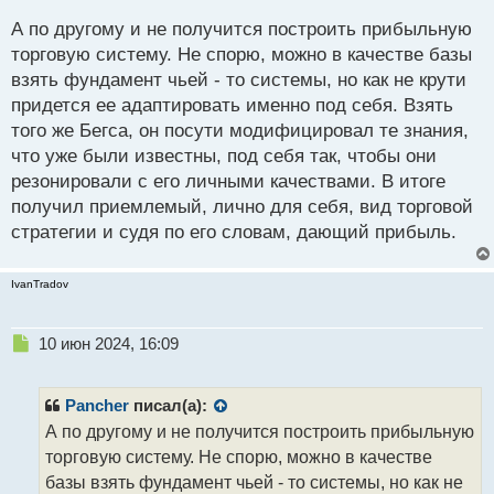
й
п
А по другому и не получится построить прибыльную
о
торговую систему. Не спорю, можно в качестве базы
с
взять фундамент чьей - то системы, но как не крути
т
придется ее адаптировать именно под себя. Взять
того же Бегса, он посути модифицировал те знания,
что уже были известны, под себя так, чтобы они
резонировали с его личными качествами. В итоге
получил приемлемый, лично для себя, вид торговой
стратегии и судя по его словам, дающий прибыль.
IvanTradov
Н
10 июн 2024, 16:09
е
п
р
Pancher
писал(а):
о
А по другому и не получится построить прибыльную
ч
торговую систему. Не спорю, можно в качестве
и
т
базы взять фундамент чьей - то системы, но как не