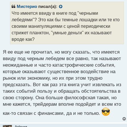
п
р
Мистерио
писал(а):
о
Что имеется ввиду в книге под "черными
ч
лебедями"? Это как бы темные лошадки или те кто
и
т
своими манипуляциями с ценой периодически
а
стрижет планктон, "умные деньги" их называют
н
вроде как?
н
ы
й
Я ее еще не прочитал, но могу сказать, что имеется
п
ввиду под черным лебедем все равно, так называют
о
неожиданные и часто катастрофические события,
с
которые оказывают существенное воздействие на
т
рынок или экономику, но их при этом трудно
предсказать. Вот как раз эта книга учит извлекать из
таких событий пользу и обращать обстоятельства в
свою сторону. Она больше философская такая, но
мне кажется, трейдерам вполне подойдет и всем кто
как-то связан с финансами, да и не только.
Добрыня