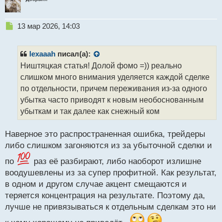
Н
13 мар 2026, 14:03
е
п
р
lexaaah
писал(а):
о
Ништяцкая статья! Долой фомо =)) реально
ч
слишком много внимания уделяется каждой сделке
и
т
по отдельности, причем переживания из-за одного
а
убытка часто приводят к новым необоснованным
н
убыткам и так далее как снежный ком
н
ы
й
Наверное это распространенная ошибка, трейдеры
п
либо слишком загоняются из за убыточной сделки и
о
с
по
раз её разбирают, либо наоборот излишне
т
воодушевлены из за супер профитной. Как результат,
в одном и другом случае акцент смещаются и
теряется концентрация на результате. Поэтому да,
лучше не привязываться к отдельным сделкам это ни