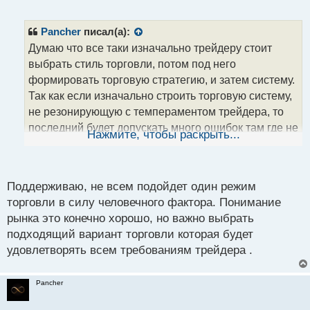
е
п
р
Pancher
писал(а):
о
Думаю что все таки изначально трейдеру стоит
ч
выбрать стиль торговли, потом под него
и
т
формировать торговую стратегию, и затем систему.
а
Так как если изначально строить торговую систему,
н
не резонирующую с темпераментом трейдера, то
н
последний будет допускать много ошибок там где не
ы
Нажмите, чтобы раскрыть...
й
нужно. На истину не претендую, но если же
п
соблюсти ту последовательность что я описал, то
о
как мне кажется это будет более безболезненный
с
Поддерживаю, не всем подойдет один режим
путь.
т
торговли в силу человечного фактора. Понимание
рынка это конечно хорошо, но важно выбрать
подходящий вариант торговли которая будет
удовлетворять всем требованиям трейдера .
Pancher