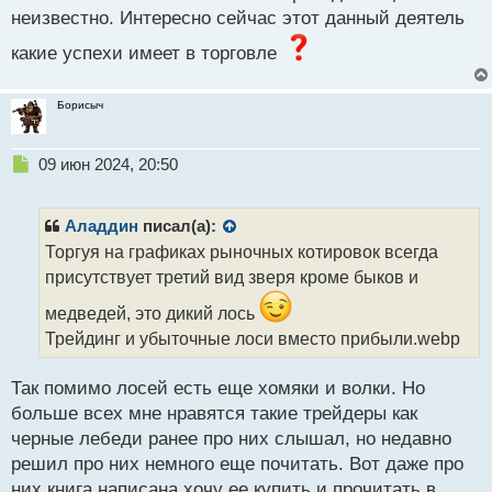
неизвестно. Интересно сейчас этот данный деятель
какие успехи имеет в торговле
Борисыч
Н
09 июн 2024, 20:50
е
п
р
Аладдин
писал(а):
о
Торгуя на графиках рыночных котировок всегда
ч
присутствует третий вид зверя кроме быков и
и
т
медведей, это дикий лось
а
Трейдинг и убыточные лоси вместо прибыли.webp
н
н
ы
Так помимо лосей есть еще хомяки и волки. Но
й
больше всех мне нравятся такие трейдеры как
п
черные лебеди ранее про них слышал, но недавно
о
с
решил про них немного еще почитать. Вот даже про
т
них книга написана хочу ее купить и прочитать в