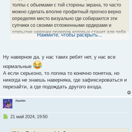
ч
толпы с объемами с той стороны экрана, то часто
и
т
можно сделать вполне профитный прогноз верно
а
определяя место визуально где собираются эти
н
супчики со своими отложенными ордерами и
н
открытие цепочки ордеров которых станет для тебя
ы
Нажмите, чтобы раскрыть...
й
профитной сделкой.
п
Объемы на форекс.webp
о
с
Ну наверное да, у нас таких ребят нет, у нас все
т
нормальные
А если серьезно, то логика то конечно понятна, но
никогда не знаешь наверняка, где зафиксироваться и
перезайти, а где подождать другого входа.
Aladdin
Н
21 май 2024, 19:50
е
п