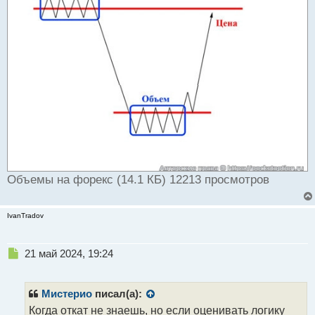
Объемы на форекс (14.1 КБ) 12213 просмотров
IvanTradov
Н
21 май 2024, 19:24
е
п
р
Мистерио
писал(а):
о
Когда откат не знаешь, но если оценивать логику