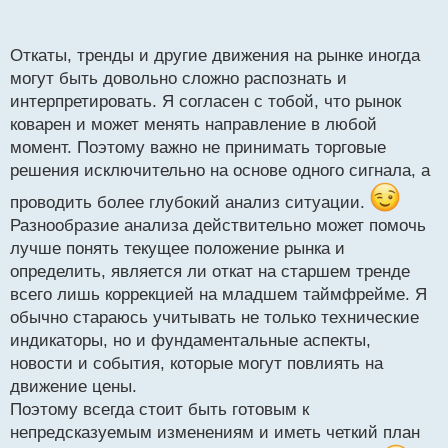
п
мультитаймфреймовый анализ то откат на старшем
о
тренде часто есть ни что иное как тренд на
с
Откаты, тренды и другие движения на рынке иногда
младшем тайме.
т
могут быть довольно сложно распознать и
Откат или новый тренд, где ответ.webp
интерпретировать. Я согласен с тобой, что рынок
коварен и может менять направление в любой
момент. Поэтому важно не принимать торговые
решения исключительно на основе одного сигнала, а
проводить более глубокий анализ ситуации.
Разнообразие анализа действительно может помочь
лучше понять текущее положение рынка и
определить, является ли откат на старшем тренде
всего лишь коррекцией на младшем таймфрейме. Я
обычно стараюсь учитывать не только технические
индикаторы, но и фундаментальные аспекты,
новости и события, которые могут повлиять на
движение цены.
Поэтому всегда стоит быть готовым к
непредсказуемым изменениям и иметь четкий план