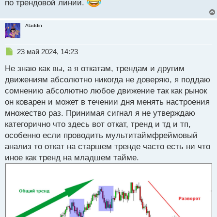
по трендовой линии.
Aladdin
Н
23 май 2024, 14:23
е
Не знаю как вы, а я откатам, трендам и другим
п
р
движениям абсолютно никогда не доверяю, я поддаю
о
сомнению абсолютно любое движение так как рынок
ч
он коварен и может в течении дня менять настроения
и
т
множество раз. Принимая сигнал я не утверждаю
а
категорично что здесь вот откат, тренд и тд и тп,
н
особенно если проводить мультитаймфреймовый
н
анализ то откат на старшем тренде часто есть ни что
ы
й
иное как тренд на младшем тайме.
п
о
с
т