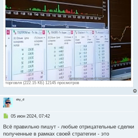
торговля (222.15 КБ) 12145 просмотров
sky_d
Н
05 июн 2024, 07:42
е
Всё правильно пишут - любые отрицательные сделки
п
р
полученные в рамках своей стратегии - это
о