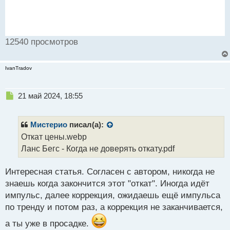
12540 просмотров
IvanTradov
Н
21 май 2024, 18:55
е
п
р
Мистерио
писал(а):
о
Откат цены.webp
ч
Ланс Бегс - Когда не доверять откату.pdf
и
т
а
Интересная статья. Согласен с автором, никогда не
н
знаешь когда закончится этот "откат". Иногда идёт
н
импульс, далее коррекция, ожидаешь ещё импульса
ы
й
по тренду и потом раз, а коррекция не заканчивается,
п
а ты уже в просадке.
о