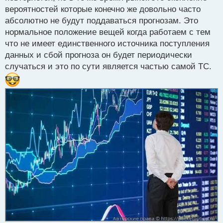
Я обычно стараюсь учитывать не только
вероятностей которые конечно же довольно часто
технические индикаторы, но и фундаментальные
абсолютно не будут поддаваться прогнозам. Это
аспекты, новости и события, которые могут
нормальное положение вещей когда работаем с тем
повлиять на движение цены.
что не имеет единственного источника поступления
Поэтому всегда стоит быть готовым к
данных и сбой прогноза он будет периодически
непредсказуемым изменениям и иметь четкий план
случаться и это по сути является частью самой ТС.
действий в случае непредвиденных ситуаций