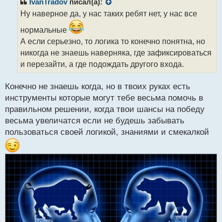
р
IvanTradov
писал(а):
о
Ну наверное да, у нас таких ребят нет, у нас все
ч
и
нормальные
т
А если серьезно, то логика то конечно понятна, но
а
никогда не знаешь наверняка, где зафиксироваться
н
н
и перезайти, а где подождать другого входа.
ы
й
Конечно не знаешь когда, но в твоих руках есть
п
инструменты которые могут тебе весьма помочь в
о
с
правильном решении, когда твои шансы на победу
т
весьма увеличатся если не будешь забывать
пользоваться своей логикой, знаниями и смекалкой