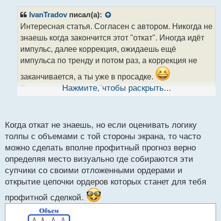
п
р
IvanTradov
писал(а):
о
Интересная статья. Согласен с автором. Никогда не
ч
знаешь когда закончится этот "откат". Иногда идёт
и
т
импульс, далее коррекция, ожидаешь ещё
а
импульса по тренду и потом раз, а коррекция не
н
н
заканчивается, а ты уже в просадке.
ы
Как в том анекдоте, обгадился и не успел ни свет
Нажмите, чтобы раскрыть...
й
п
включить, ни штаны снять
о
с
Когда откат не знаешь, но если оценивать логику
т
толпы с объемами с той стороны экрана, то часто
можно сделать вполне профитный прогноз верно
определяя место визуально где собираются эти
супчики со своими отложенными ордерами и
открытие цепочки ордеров которых станет для тебя
профитной сделкой.