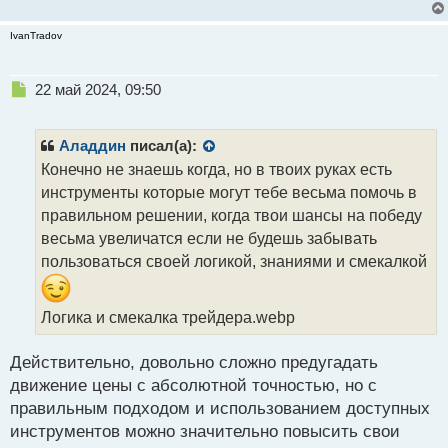
IvanTradov
Н
22 май 2024, 09:50
е
п
р
Аладдин
писал(а):
о
Конечно не знаешь когда, но в твоих руках есть
ч
инструменты которые могут тебе весьма помочь в
и
т
правильном решении, когда твои шансы на победу
а
весьма увеличатся если не будешь забывать
н
пользоваться своей логикой, знаниями и смекалкой
н
ы
й
Логика и смекалка трейдера.webp
п
о
с
Действительно, довольно сложно предугадать
т
движение цены с абсолютной точностью, но с
правильным подходом и использованием доступных
инструментов можно значительно повысить свои