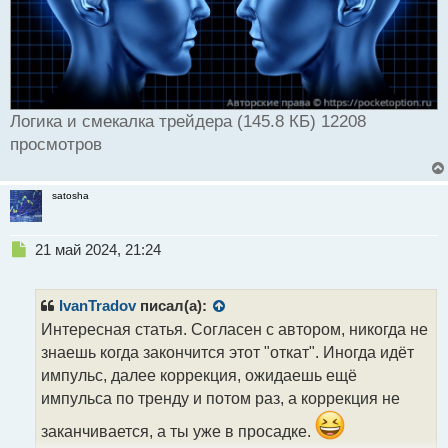
Логика и смекалка трейдера (145.8 КБ) 12208
просмотров
satosha
Н
21 май 2024, 21:24
е
п
р
IvanTradov
писал(а):
о
Интересная статья. Согласен с автором, никогда не
ч
знаешь когда закончится этот "откат". Иногда идёт
и
т
импульс, далее коррекция, ожидаешь ещё
а
импульса по тренду и потом раз, а коррекция не
н
н
заканчивается, а ты уже в просадке.
ы