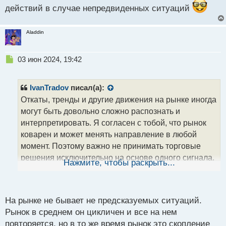
действий в случае непредвиденных ситуаций
Aladdin
Н
03 июн 2024, 19:42
е
п
р
IvanTradov
писал(а):
о
Откаты, тренды и другие движения на рынке иногда
ч
могут быть довольно сложно распознать и
и
т
интерпретировать. Я согласен с тобой, что рынок
а
коварен и может менять направление в любой
н
момент. Поэтому важно не принимать торговые
н
решения исключительно на основе одного сигнала,
ы
Нажмите, чтобы раскрыть...
й
а проводить более глубокий анализ ситуации.
п
Разнообразие анализа действительно может
о
с
помочь лучше понять текущее положение рынка и
На рынке не бывает не предсказуемых ситуаций.
т
определить, является ли откат на старшем тренде
Рынок в среднем он цикличен и все на нем
всего лишь коррекцией на младшем таймфрейме.
повторяется, но в то же время рынок это скопление