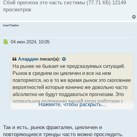
Сбой прогноза это часть системы (77.71 КБ) 12149
просмотров
IvanTradov
Н
04 июн 2024, 10:05
е
п
р
Аладдин
писал(а):
о
На рынке не бывает не предсказуемых ситуаций.
ч
Рынок в среднем он цикличен и все на нем
и
т
повторяется, но в то же время рынок это скопление
а
вероятностей которые конечно же довольно часто
н
абсолютно не будут поддаваться прогнозам. Это
н
нормальное положение вещей когда работаем с
ы
Нажмите, чтобы раскрыть...
й
тем что не имеет единственного источника
п
поступления данных и сбой прогноза он будет
о
периодически случаться и это по сути является
с
Так и есть, рынок фрактален, цикличен и
т
частью самой ТС.
повторяющиеся тренды часто можно проследить.