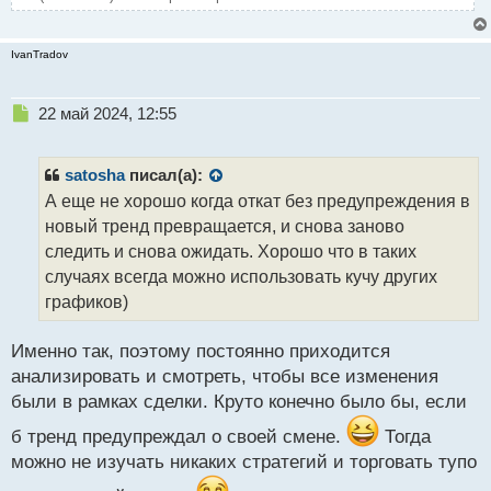
IvanTradov
Н
22 май 2024, 12:55
е
п
р
satosha
писал(а):
о
А еще не хорошо когда откат без предупреждения в
ч
новый тренд превращается, и снова заново
и
т
следить и снова ожидать. Хорошо что в таких
а
случаях всегда можно использовать кучу других
н
графиков)
н
ы
й
Именно так, поэтому постоянно приходится
п
анализировать и смотреть, чтобы все изменения
о
были в рамках сделки. Круто конечно было бы, если
с
т
б тренд предупреждал о своей смене.
Тогда
можно не изучать никаких стратегий и торговать тупо