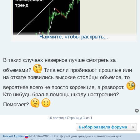
ч
и
т
а
н
н
ы
Нажмите, чтобы раскрыть...
й
п
о
с
В таких случаях наверное лучше смотреть за
т
объемами?
Типа если пробивают прошлые или
Ланс Бегс - Когда не доверять откату.pdf
на откате появились высокие столбцы объемов, то
вероятнее всего не просто коррекция, а разворот.
Кто нибудь брал в помощь шкалу настроения?
Помогает?
16 постов • Страница
1
из
1
Выбор раздела форума
Pocket Option
© 2016—2026. Платформа для трейдинга и инвестиций для