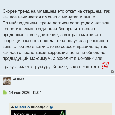
мультитаймфреймовый анализ то откат на старшем
о
тренде часто есть ни что иное как тренд на
с
Скорее тренд на младшем это откат на старшем, так
младшем тайме.
т
как всё начинается именно с минутки и выше.
По наблюдениям, тренд логичен если рядом нет зон
сопротивления, тогда цена беспрепятственно
продолжает своё движение, а вот рассматривать
коррекцию как откат когда цена получила реакцию от
зоны с той же дневки это не совсем правильно, так
как часто после такой коррекции цена не обновляет
предыдущий максимум, а заходит в боковик или
сразу ломает структуру. Короче, важен контекст.
Добрыня
Н
14 июн 2026, 11:04
е
п
р
Misterio
писал(а):
о