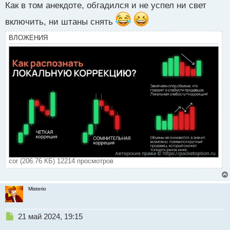
с
Как в том анекдоте, обгадился и не успел ни свет
т
включить, ни штаны снять
ВЛОЖЕНИЯ
cor (206.76 КБ) 12214 просмотров
Misterio
Н
21 май 2024, 19:15
е