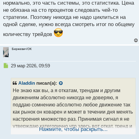
нормально, это часть системы, это статистика. Цена
ч
не обязана на сто процентов следовать чей-то
и
т
стратегии. Поэтому никогда не надо циклиться на
а
одной сделке, нужно всегда смотреть итог по общему
н
н
количеству трейдов
ы
й
Биржевич'ОК
п
о
с
Н
29 мар 2026, 09:59
т
е
п
р
Aladdin
писал(а):
о
Не знаю как вы, а я откатам, трендам и другим
ч
движениям абсолютно никогда не доверяю, я
и
т
поддаю сомнению абсолютно любое движение так
а
как рынок он коварен и может в течении дня менять
н
настроения множество раз. Принимая сигнал я не
н
утверждаю категорично что здесь вот откат, тренд и
ы
Нажмите, чтобы раскрыть...
й
тд и тп, особенно если проводить
п