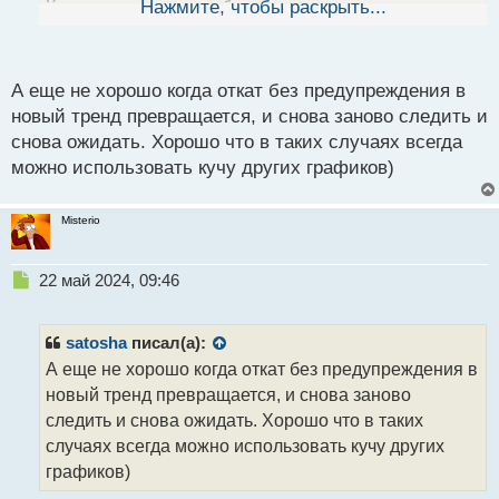
Как в том анекдоте, обгадился и не успел ни свет
Нажмите, чтобы раскрыть...
й
п
включить, ни штаны снять
о
с
А еще не хорошо когда откат без предупреждения в
т
новый тренд превращается, и снова заново следить и
снова ожидать. Хорошо что в таких случаях всегда
можно использовать кучу других графиков)
Misterio
Н
22 май 2024, 09:46
е
п
р
satosha
писал(а):
о
А еще не хорошо когда откат без предупреждения в
ч
новый тренд превращается, и снова заново
и
т
следить и снова ожидать. Хорошо что в таких
а
случаях всегда можно использовать кучу других
н
графиков)
н