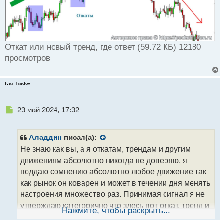
Откат или новый тренд, где ответ (59.72 КБ) 12180
просмотров
IvanTradov
Н
23 май 2024, 17:32
е
п
р
Аладдин
писал(а):
о
Не знаю как вы, а я откатам, трендам и другим
ч
движениям абсолютно никогда не доверяю, я
и
т
поддаю сомнению абсолютно любое движение так
а
как рынок он коварен и может в течении дня менять
н
настроения множество раз. Принимая сигнал я не
н
утверждаю категорично что здесь вот откат, тренд и
ы
Нажмите, чтобы раскрыть...
й
тд и тп, особенно если проводить