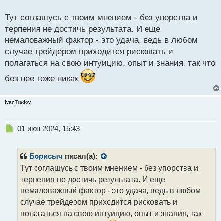
о
Постепенный рост и накопление опыта позволят
с
Тут соглашусь с твоим мнением - без упорства и
т
добиться желаемых результатов.
терпения не достичь результата. И еще
немаловажный фактор - это удача, ведь в любом
случае трейдером приходится рисковать и
полагаться на свою интуицию, опыт и знания, так что
без нее тоже никак
IvanTradov
Н
01 июн 2024, 15:43
е
п
р
Борисыч
писал(а):
о
Тут соглашусь с твоим мнением - без упорства и
ч
терпения не достичь результата. И еще
и
т
немаловажный фактор - это удача, ведь в любом
а
случае трейдером приходится рисковать и
н
полагаться на свою интуицию, опыт и знания, так
н