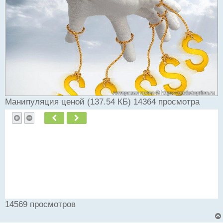
и
т
а
н
н
ы
й
п
о
с
т
Манипуляция ценой (137.54 КБ) 14364 просмотра
Пред.
След.
14569 просмотров