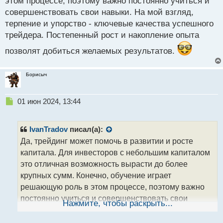
этом процессе, поэтому важно постоянно учиться и
совершенствовать свои навыки. На мой взгляд,
терпение и упорство - ключевые качества успешного
трейдера. Постепенный рост и накопление опыта
позволят добиться желаемых результатов.
Борисыч
Н
01 июн 2024, 13:44
е
п
р
IvanTradov
писал(а):
о
Да, трейдинг может помочь в развитии и росте
ч
капитала. Для инвесторов с небольшим капиталом
и
т
это отличная возможность вырасти до более
а
крупных сумм. Конечно, обучение играет
н
решающую роль в этом процессе, поэтому важно
н
постоянно учиться и совершенствовать свои
ы
Нажмите, чтобы раскрыть...
й
навыки. На мой взгляд, терпение и упорство -
п
ключевые качества успешного трейдера.