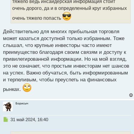
тяжело ведь инсайдерская информация стоит
н
очень дорого, да и в определенный круг избранных
н
ы
очень тяжело попасть
й
п
Действительно для многих прибыльная торговля
о
с
может казаться доступной только избранным. Тоже
т
слышал, что крупные инвесторы часто имеют
преимущество благодаря своим связям и доступу к
привилегированной информации. Но на мой взгляд,
это не означает, что простым инвесторам нет шансов
на успех. Важно обучаться, быть информированным
и терпеливым, чтобы преуспеть на финансовых
рынках.
Борисыч
Н
31 май 2024, 16:40
е
п