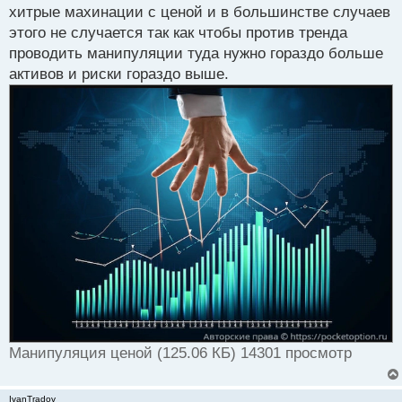
а
хитрые махинации с ценой и в большинстве случаев
н
этого не случается так как чтобы против тренда
н
проводить манипуляции туда нужно гораздо больше
ы
й
активов и риски гораздо выше.
п
о
с
т
Манипуляция ценой (125.06 КБ) 14301 просмотр
IvanTradov