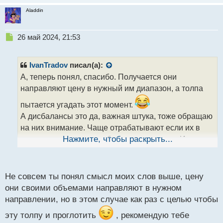
Aladdin
Н
26 май 2024, 21:53
е
п
р
IvanTradov
писал(а):
о
А, теперь понял, спасибо. Получается они
ч
направляют цену в нужный им диапазон, а толпа
и
т
пытается угадать этот момент.
а
А дисбалансы это да, важная штука, тоже обращаю
н
н
на них внимание. Чаще отрабатывают если их в
ы
связке с уровнем или объемом применяю. Иногда
Нажмите, чтобы раскрыть...
й
даже индикатор могу глянуть. Тот же rsi или mfi,
п
если они в зоне перепроданности, а цена
о
с
спустилась к уровню с дисбалансом, тогда вообще
Не совсем ты понял смысл моих слов выше, цену
т
они своими объемами направляют в нужном
песня
направлении, но в этом случае как раз с целью чтобы
эту толпу и проглотить
, рекомендую тебе