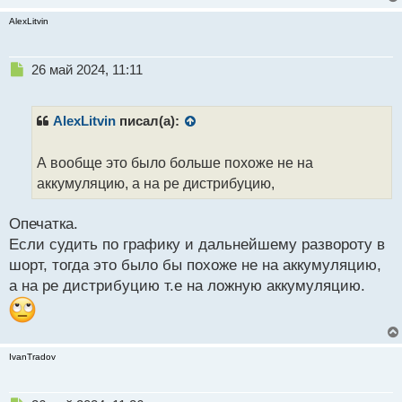
AlexLitvin
Н
26 май 2024, 11:11
е
п
р
AlexLitvin
писал(а):
о
ч
А вообще это было больше похоже не на
и
т
аккумуляцию, а на ре дистрибуцию,
а
н
Опечатка.
н
Если судить по графику и дальнейшему развороту в
ы
й
шорт, тогда это было бы похоже не на аккумуляцию,
п
а на ре дистрибуцию т.е на ложную аккумуляцию.
о
с
т
IvanTradov