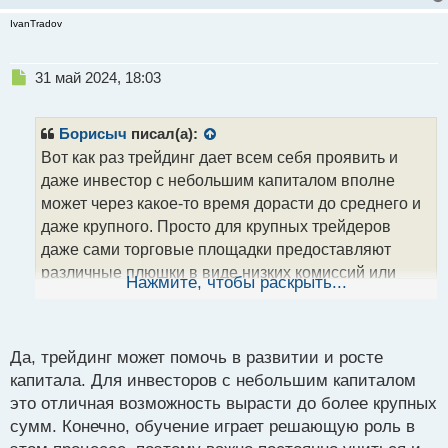
IvanTradov
Н
31 май 2024, 18:03
е
п
р
Борисыч
писал(а):
о
Вот как раз трейдинг дает всем себя проявить и
ч
даже инвестор с небольшим капиталом вполне
и
т
может через какое-то время дорасти до среднего и
а
даже крупного. Просто для крупных трейдеров
н
даже сами торговые площадки предоставляют
н
различные плюшки в виде низких комиссий или
ы
Нажмите, чтобы раскрыть...
й
ряда других условий. Но, главное, в любом случае
п
как вы сами - это обучение. Как говорится, терпение
о
с
и труд все перетрут!
Да, трейдинг может помочь в развитии и росте
т
капитала. Для инвесторов с небольшим капиталом
это отличная возможность вырасти до более крупных
сумм. Конечно, обучение играет решающую роль в