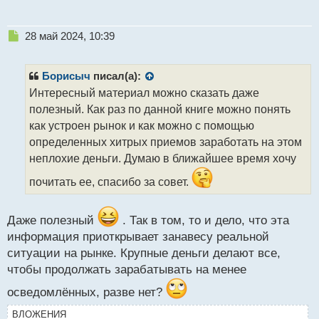
Н
28 май 2024, 10:39
е
п
р
Борисыч
писал(а):
о
Интересный материал можно сказать даже
ч
полезный. Как раз по данной книге можно понять
и
т
как устроен рынок и как можно с помощью
а
определенных хитрых приемов заработать на этом
н
неплохие деньги. Думаю в ближайшее время хочу
н
ы
почитать ее, спасибо за совет.
й
п
о
Даже полезный
. Так в том, то и дело, что эта
с
информация приоткрывает занавесу реальной
т
ситуации на рынке. Крупные деньги делают все,
чтобы продолжать зарабатывать на менее
осведомлённых, разве нет?
ВЛОЖЕНИЯ