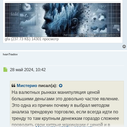
gfa (237.73 КБ) 14301 просмотр
IvanTradov
Н
28 май 2024, 10:42
е
п
р
Мистерио
писал(а):
о
На валютных рынках манипуляция ценой
ч
большими деньгами это довольно частое явление.
и
т
Это одна из причин почему я выбрал методом
а
анализа трендовую торговлю, если всегда идти по
н
тренду то там крупным денежкам гораздо сложнее
н
проводить свои хитрые махинации с ценой и в
ы