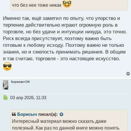
ы
что без нее тоже никак
й
п
Именно так, ещё заметил по опыту, что упорство и
о
с
терпение действительно играют огромную роль в
т
торговле, но без удачи и интуиции никуда, это точно.
Риск всегда присутствует, поэтому важно быть
готовым к любому исходу. Поэтому важно не только
знания, но и смелость принимать решения. В общем
я так считаю, торговля - это настоящее искусство.
Биржевич'ОК
Н
03 апр 2026, 11:33
е
п
р
Борисыч
писал(а):
о
Интересный материал можно сказать даже
ч
полезный. Как раз по данной книге можно понять
и