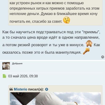
т
как устроен рынок и как можно с помощью
а
определенных хитрых приемов заработать на этом
н
неплохие деньги. Думаю в ближайшее время хочу
н
ы
почитать ее, спасибо за совет.
й
п
Как бы научиться подстраиваться под эти "приемы",
о
с
а то сначала цена вроде идёт в одном направлении,
т
а потом резкий розворот и ты уже в минусе.
Как
оказалось позже это и была манипуляция.
Добрыня
Н
03 май 2026, 09:38
е
п
р
Misterio
писал(а):
о
ч
и