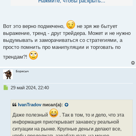
Нажмите, чтобы раскрыть...
й
большинстве случаев этого не случается так как
п
чтобы против тренда проводить манипуляции туда
о
нужно гораздо больше активов и риски гораздо
с
выше.
т
Вот это верно подмечено,
не зря же бытует
Манипуляция ценой.webp
выражение, тренд - друг трейдера. Может и не нужно
выдумывать и заморачиваться со стратегиями, а
просто помнить про манипуляции и торговать по
трендам?!
Борисыч
Н
29 май 2024, 22:40
е
п
р
IvanTradov
писал(а):
о
ч
Даже полезный
. Так в том, то и дело, что эта
и
информация приоткрывает занавесу реальной
т
ситуации на рынке. Крупные деньги делают все,
а
чтобы продолжать зарабатывать на менее