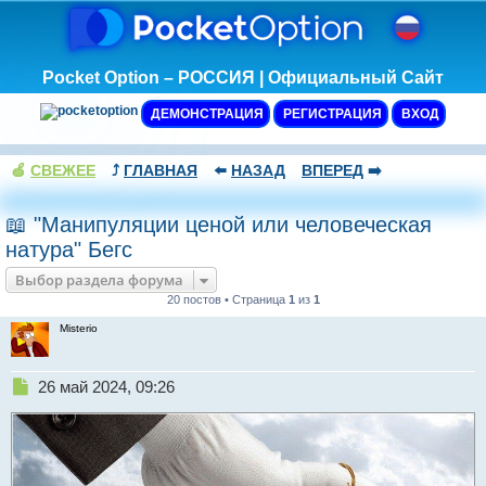
Pocket Option – РОССИЯ | Официальный Сайт
ДЕМОНСТРАЦИЯ
РЕГИСТРАЦИЯ
ВХОД
🍏
СВЕЖЕЕ
⤴️
ГЛАВНАЯ
⬅️
НАЗАД
ВПЕРЕД
➡️
📖 "Манипуляции ценой или человеческая
натура" Бегс
Выбор раздела форума
20 постов • Страница
1
из
1
Misterio
Н
26 май 2024, 09:26
е
п
р
о
ч