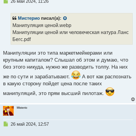
Н
26 май 2024, 11:26
е
п
р
Мистерио
писал(а):
о
Манипуляция ценой.webp
ч
Манипуляции ценой или человеческая натура Ланс
и
т
Бегс.pdf
а
н
Манипуляции это типа маркетмейкерами или
н
крупным капиталом? Слышал об этом и думаю, что
ы
й
без этого никуда, нужно же разводить толпу. На них
п
же по сути и зарабатывают.
А вот как распознать
о
с
в какую сторону пойдет цена после таких
т
манипуляций, это прям высший пилотаж.
Misterio
Н
26 май 2024, 12:57
е
п