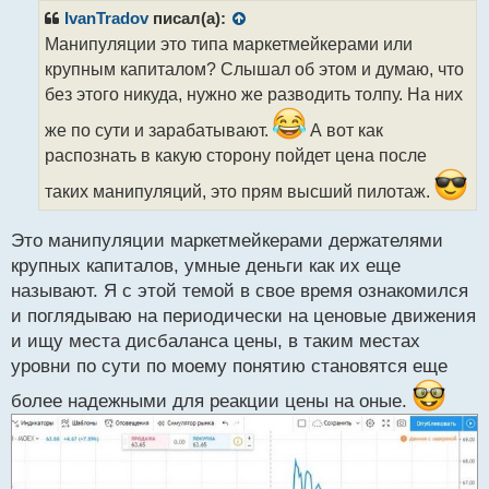
р
IvanTradov
писал(а):
о
Манипуляции это типа маркетмейкерами или
ч
крупным капиталом? Слышал об этом и думаю, что
и
т
без этого никуда, нужно же разводить толпу. На них
а
же по сути и зарабатывают.
А вот как
н
н
распознать в какую сторону пойдет цена после
ы
таких манипуляций, это прям высший пилотаж.
й
п
о
Это манипуляции маркетмейкерами держателями
с
крупных капиталов, умные деньги как их еще
т
называют. Я с этой темой в свое время ознакомился
и поглядываю на периодически на ценовые движения
и ищу места дисбаланса цены, в таким местах
уровни по сути по моему понятию становятся еще
более надежными для реакции цены на оные.