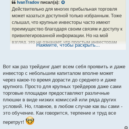
р
IvanTradov
писал(а):
о
Действительно для многих прибыльная торговля
ч
может казаться доступной только избранным. Тоже
и
т
слышал, что крупные инвесторы часто имеют
а
преимущество благодаря своим связям и доступу к
н
привилегированной информации. Но на мой
н
взгляд, это не означает, что простым инвесторам
ы
Нажмите, чтобы раскрыть...
й
нет шансов на успех. Важно обучаться, быть
п
информированным и терпеливым, чтобы преуспеть
о
с
на финансовых рынках.
Вот как раз трейдинг дает всем себя проявить и даже
т
инвестор с небольшим капиталом вполне может
через какое-то время дорасти до среднего и даже
крупного. Просто для крупных трейдеров даже сами
торговые площадки предоставляют различные
плюшки в виде низких комиссий или ряда других
условий. Но, главное, в любом случае как вы сами -
это обучение. Как говорится, терпение и труд все
перетрут!