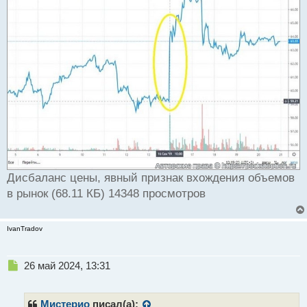
Дисбаланс цены, явный признак вхождения объемов
в рынок (68.11 КБ) 14348 просмотров
IvanTradov
Н
26 май 2024, 13:31
е
п
р
Мистерио
писал(а):