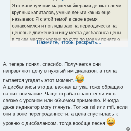
о
Это манипуляции маркетмейкерами держателями
ч
крупных капиталов, умные деньги как их еще
и
т
называют. Я с этой темой в свое время
а
ознакомился и поглядываю на периодически на
н
ценовые движения и ищу места дисбаланса цены,
н
в таким местах уровни по сути по моему понятию
ы
Нажмите, чтобы раскрыть...
й
становятся еще более надежными для реакции
п
цены на оные.
о
с
Дисбаланс цены, явный признак вхождения
А, теперь понял, спасибо. Получается они
т
объемов в рынок.webp
направляют цену в нужный им диапазон, а толпа
пытается угадать этот момент.
А дисбалансы это да, важная штука, тоже обращаю
на них внимание. Чаще отрабатывают если их в
связке с уровнем или объемом применяю. Иногда
даже индикатор могу глянуть. Тот же rsi или mfi, если
они в зоне перепроданности, а цена спустилась к
уровню с дисбалансом, тогда вообще песня