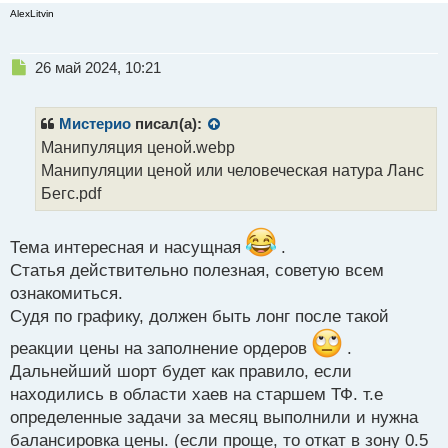
AlexLitvin
Н
26 май 2024, 10:21
е
п
р
Мистерио
писал(а):
о
Манипуляция ценой.webp
ч
Манипуляции ценой или человеческая натура Ланс
и
т
Бегс.pdf
а
н
н
Тема интересная и насущная
.
ы
Статья действительно полезная, советую всем
й
ознакомиться.
п
Судя по графику, должен быть лонг после такой
о
с
реакции цены на заполнение ордеров
.
т
Дальнейший шорт будет как правило, если
находились в области хаев на старшем ТФ. т.е
определенные задачи за месяц выполнили и нужна
балансировка цены. (если проще, то откат в зону 0.5