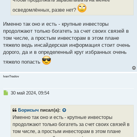
н
н
осведомлённых, разве нет?
ы
й
п
Именно так оно и есть - крупные инвесторы
о
продолжают только богатеть за счет своих связей в
с
том числе, а простым инвесторам в этом плане
т
тяжело ведь инсайдерская информация стоит очень
дорого, да и в определенный круг избранных очень
тяжело попасть
IvanTradov
Н
30 май 2024, 09:54
е
п
р
Борисыч
писал(а):
о
Именно так оно и есть - крупные инвесторы
ч
продолжают только богатеть за счет своих связей в
и
т
том числе, а простым инвесторам в этом плане
а