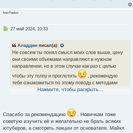
IvanTradov
Н
27 май 2024, 10:33
е
п
р
Аладдин
писал(а):
о
Не совсем ты понял смысл моих слов выше, цену
ч
они своими объемами направляют в нужном
и
т
направлении, но в этом случае как раз с целью
а
чтобы эту толпу и проглотить
, рекомендую
н
н
тебе ознакомиться по этому поводу с методами
ы
торговли которые носят название "Смарт мани" или
Нажмите, чтобы раскрыть...
й
как манипулируют рынком умные деньги. Там
п
вполне толково описывается как на графике
о
с
образуется дисбаланс цены и что это такое.
т
Спасибо за рекомендацию
. Новичкам тоже
Ценовой дисбаланс.webp
советую изучить её и желательно не брать всяких
ютуберов, а смотреть лекции от основателя. Майкл