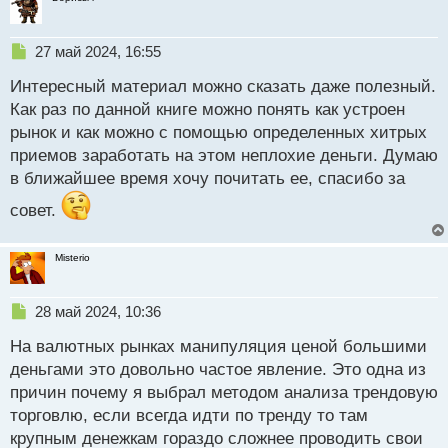
Н
27 май 2024, 16:55
е
Интересный материал можно сказать даже полезный.
п
р
Как раз по данной книге можно понять как устроен
о
рынок и как можно с помощью определенных хитрых
ч
приемов заработать на этом неплохие деньги. Думаю
и
т
в ближайшее время хочу почитать ее, спасибо за
а
совет.
н
н
ы
Misterio
й
п
о
Н
28 май 2024, 10:36
с
е
т
На валютных рынках манипуляция ценой большими
п
р
деньгами это довольно частое явление. Это одна из
о
причин почему я выбрал методом анализа трендовую
ч
торговлю, если всегда идти по тренду то там
и
т
крупным денежкам гораздо сложнее проводить свои