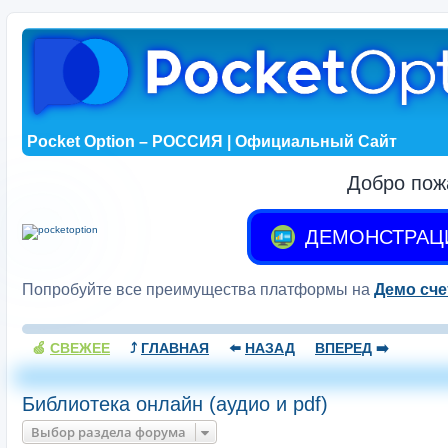
Pocket Option – РОССИЯ | Официальный Сайт
Добро пож
ДЕМОНСТРАЦ
Попробуйте все преимущества платформы на
Демо сче
🍏
СВЕЖЕЕ
⤴️
ГЛАВНАЯ
⬅️
НАЗАД
ВПЕРЕД
➡️
Библиотека онлайн (аудио и pdf)
Выбор раздела форума