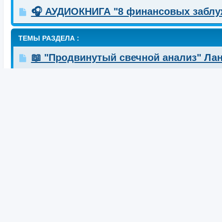
🎧 АУДИОКНИГА "8 финансовых заблу
ТЕМЫ РАЗДЕЛА :
📖 "Продвинутый свечной анализ" Лан
📖 "Дисциплинированный трейдер" Ма
📖 "Трейдинг с Элдером. Энциклопед
📖 "Инвестиционная оценка" Асват Д
📖 "Двойной ложный паттерн" Ланс Бе
📖 "Сильный тренд слабый откат" Лан
📖 "События меняющие уклон" Ланс Б