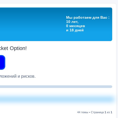
Мы работаем для Вас :
10 лет,
0 месяцев
и 18 дней
et Option!
вложений и рисков.
44 темы • Страница
1
из
1