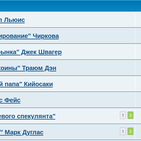
л Льюис
ирование" Чиркова
рынка" Джек Швагер
коины" Траюм Дэн
 папа" Кийосаки
с Фейс
1
2
вого спекулянта"
1
2
" Марк Дуглас