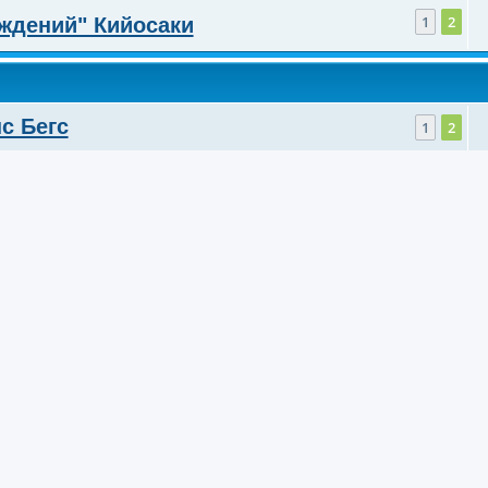
1
2
ждений" Кийосаки
с Бегс
1
2
рк Даглас
1
2
ия биржевой игры"
1
2
амодаран
1
2
гс
1
2
3
с Бегс
егс
1
2