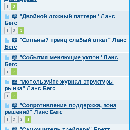
1
2
📖 "Двойной ложный паттерн" Ланс
Бегс
1
2
3
📖 "Сильный тренд слабый откат" Ланс
Бегс
📖 "События меняющие уклон" Ланс
Бегс
1
2
📖 "Используйте журнал структуры
рынка" Ланс Бегс
1
2
📖 "Сопротивление-поддержка, зона
решений" Ланс Бегс
1
2
3
4
📖 "Самоучитель трейдера" Бретт