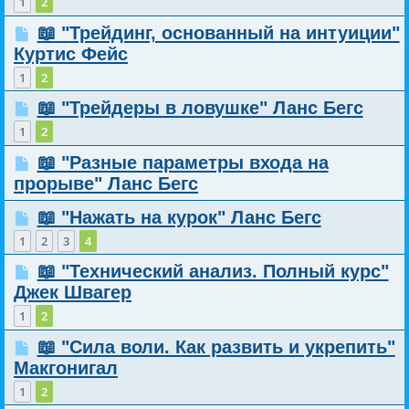
1
2
📖 "Трейдинг, основанный на интуиции"
Куртис Фейс
1
2
📖 "Трейдеры в ловушке" Ланс Бегс
1
2
📖 "Разные параметры входа на
прорыве" Ланс Бегс
📖 "Нажать на курок" Ланс Бегс
1
2
3
4
📖 "Технический анализ. Полный курс"
Джек Швагер
1
2
📖 "Сила воли. Как развить и укрепить"
Макгонигал
1
2