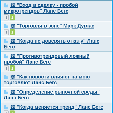
📖 "Вход в сделку - пробой
микротрендов" Ланс Бегс
1
2
📖 "Торговля в зоне" Марк Дуглас
1
2
📖 "Когда не доверять откату" Ланс
Бегс
📖 "Противотрендовый ложный
пробой" Ланс Бегс
1
2
📖 "Как новости влияют на мою
торговлю" Ланс Бегс
📖 "Определение рыночной среды"
Ланс Бегс
📖 "Когда меняется тренд" Ланс Бегс