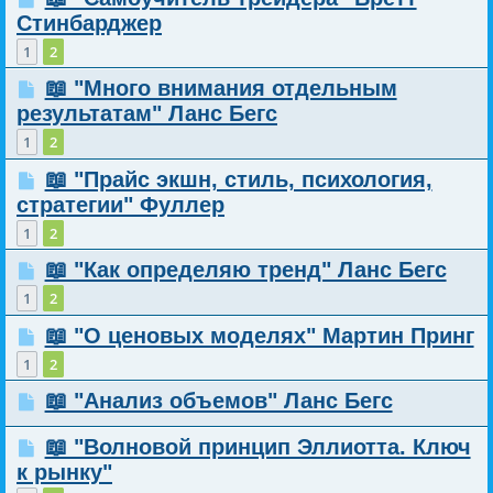
Стинбарджер
1
2
📖 "Много внимания отдельным
результатам" Ланс Бегс
1
2
📖 "Прайс экшн, стиль, психология,
стратегии" Фуллер
1
2
📖 "Как определяю тренд" Ланс Бегс
1
2
📖 "О ценовых моделях" Мартин Принг
1
2
📖 "Анализ объемов" Ланс Бегс
📖 "Волновой принцип Эллиотта. Ключ
к рынку"