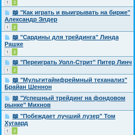
1
2
📖 "Как играть и выигрывать на бирже"
Александр Элдер
1
2
📖 "Сардины для трейдинга" Линда
Рашке
1
2
📖 "Переиграть Уолл-Стрит" Питер Линч
1
2
📖 "Мультитаймфреймный теханализ"
Брайан Шеннон
📖 "Успешный трейдинг на фондовом
рынке" Михнов
📖 "Побеждает лучший лузер" Том
Хугаард
1
2