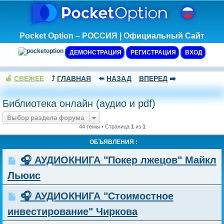
Pocket Option – РОССИЯ | Официальный Сайт
ДЕМОНСТРАЦИЯ
РЕГИСТРАЦИЯ
ВХОД
🍏
СВЕЖЕЕ
⤴️
ГЛАВНАЯ
⬅️
НАЗАД
ВПЕРЕД
➡️
Библиотека онлайн (аудио и pdf)
Выбор раздела форума
44 темы • Страница
1
из
1
ОБЪЯВЛЕНИЯ :
🎧 АУДИОКНИГА "Покер лжецов" Майкл
Льюис
🎧 АУДИОКНИГА "Стоимостное
инвестирование" Чиркова