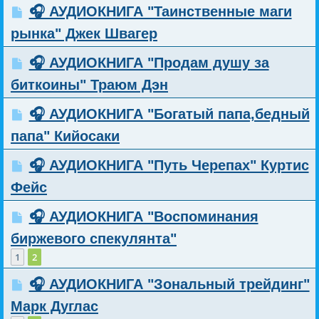
🎧 АУДИОКНИГА "Таинственные маги
рынка" Джек Швагер
🎧 АУДИОКНИГА "Продам душу за
биткоины" Траюм Дэн
🎧 АУДИОКНИГА "Богатый папа,бедный
папа" Кийосаки
🎧 АУДИОКНИГА "Путь Черепах" Куртис
Фейс
🎧 АУДИОКНИГА "Воспоминания
биржевого спекулянта"
1
2
🎧 АУДИОКНИГА "Зональный трейдинг"
Марк Дуглас