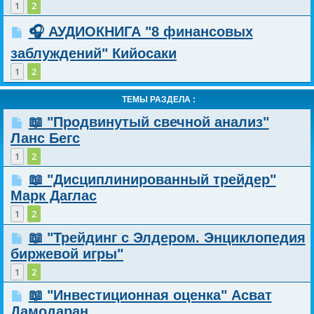
1
2
🎧 АУДИОКНИГА "8 финансовых
заблуждений" Кийосаки
1
2
ТЕМЫ РАЗДЕЛА :
📖 "Продвинутый свечной анализ"
Ланс Бегс
1
2
📖 "Дисциплинированный трейдер"
Марк Даглас
1
2
📖 "Трейдинг с Элдером. Энциклопедия
биржевой игры"
1
2
📖 "Инвестиционная оценка" Асват
Дамодаран