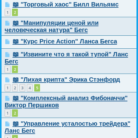
📖 "Торговый хаос" Билл Вильямс
1
2
📖 "Манипуляции ценой или
человеческая натура" Бегс
📖 "Курс Price Action" Ланса Бегса
📖 "Извините что я такой тупой" Ланс
Бегс
1
2
📖 "Лихая крипта" Эрика Стэнфорд
1
2
3
4
5
📖 "Комплексный анализ Фибоначчи"
Виктор Першиков
1
2
📖 "Управление усталостью трейдера"
Ланс Бегс