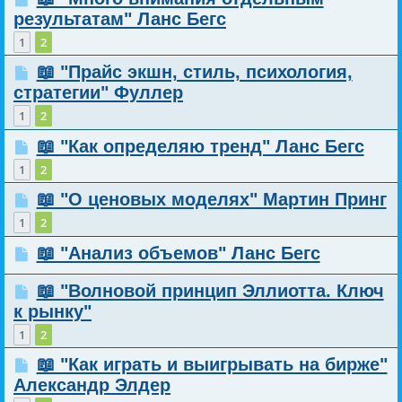
результатам" Ланс Бегс
1
2
📖 "Прайс экшн, стиль, психология,
стратегии" Фуллер
1
2
📖 "Как определяю тренд" Ланс Бегс
1
2
📖 "О ценовых моделях" Мартин Принг
1
2
📖 "Анализ объемов" Ланс Бегс
📖 "Волновой принцип Эллиотта. Ключ
к рынку"
1
2
📖 "Как играть и выигрывать на бирже"
Александр Элдер