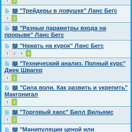
1
2
📖 "Трейдеры в ловушке" Ланс Бегс
1
2
📖 "Разные параметры входа на
прорыве" Ланс Бегс
📖 "Нажать на курок" Ланс Бегс
1
2
3
4
📖 "Технический анализ. Полный курс"
Джек Швагер
1
2
📖 "Сила воли. Как развить и укрепить"
Макгонигал
1
2
📖 "Торговый хаос" Билл Вильямс
1
2
📖 "Манипуляции ценой или