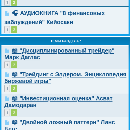
1
2
🎧 АУДИОКНИГА "8 финансовых
заблуждений" Кийосаки
1
2
ТЕМЫ РАЗДЕЛА :
📖 "Дисциплинированный трейдер"
Марк Даглас
1
2
📖 "Трейдинг с Элдером. Энциклопедия
биржевой игры"
1
2
📖 "Инвестиционная оценка" Асват
Дамодаран
1
2
📖 "Двойной ложный паттерн" Ланс
Бегс