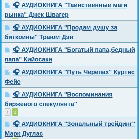
🎧 АУДИОКНИГА "Таинственные маги
рынка" Джек Швагер
🎧 АУДИОКНИГА "Продам душу за
биткоины" Траюм Дэн
🎧 АУДИОКНИГА "Богатый папа,бедный
папа" Кийосаки
🎧 АУДИОКНИГА "Путь Черепах" Куртис
Фейс
🎧 АУДИОКНИГА "Воспоминания
биржевого спекулянта"
1
2
🎧 АУДИОКНИГА "Зональный трейдинг"
Марк Дуглас