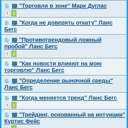
📖 "Торговля в зоне" Марк Дуглас
1
2
📖 "Когда не доверять откату" Ланс
Бегс
📖 "Противотрендовый ложный
пробой" Ланс Бегс
1
2
📖 "Как новости влияют на мою
торговлю" Ланс Бегс
📖 "Определение рыночной среды"
Ланс Бегс
📖 "Когда меняется тренд" Ланс Бегс
1
2
📖 "Трейдинг, основанный на интуиции"
Куртис Фейс