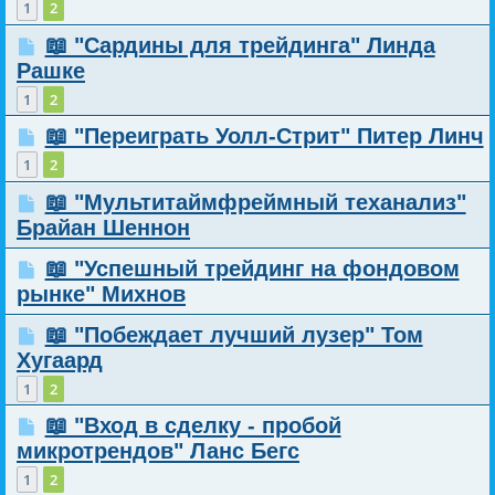
1
2
📖 "Сардины для трейдинга" Линда
Рашке
1
2
📖 "Переиграть Уолл-Стрит" Питер Линч
1
2
📖 "Мультитаймфреймный теханализ"
Брайан Шеннон
📖 "Успешный трейдинг на фондовом
рынке" Михнов
📖 "Побеждает лучший лузер" Том
Хугаард
1
2
📖 "Вход в сделку - пробой
микротрендов" Ланс Бегс
1
2