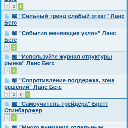
1
2
3
📖 "Сильный тренд слабый откат" Ланс
Бегс
📖 "События меняющие уклон" Ланс
Бегс
1
2
📖 "Используйте журнал структуры
рынка" Ланс Бегс
1
2
📖 "Сопротивление-поддержка, зона
решений" Ланс Бегс
1
2
3
4
📖 "Самоучитель трейдера" Бретт
Стинбарджер
1
2
📖 "Много внимания отдельным