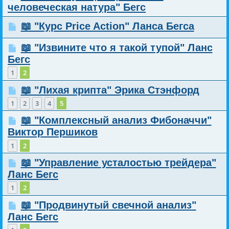
человеческая натура" Бегс
📖 "Курс Price Action" Ланса Бегса
📖 "Извините что я такой тупой" Ланс
Бегс
1
2
📖 "Лихая крипта" Эрика Стэнфорд
1
2
3
4
5
📖 "Комплексный анализ Фибоначчи"
Виктор Першиков
1
2
📖 "Управление усталостью трейдера"
Ланс Бегс
1
2
📖 "Продвинутый свечной анализ"
Ланс Бегс