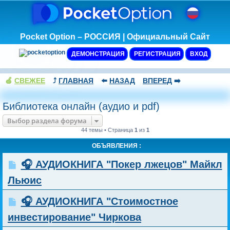
Pocket Option – РОССИЯ | Официальный Сайт
ДЕМОНСТРАЦИЯ
РЕГИСТРАЦИЯ
ВХОД
🍏
СВЕЖЕЕ
⤴️
ГЛАВНАЯ
⬅️
НАЗАД
ВПЕРЕД
➡️
Библиотека онлайн (аудио и pdf)
Выбор раздела форума
44 темы • Страница
1
из
1
ОБЪЯВЛЕНИЯ :
🎧 АУДИОКНИГА "Покер лжецов" Майкл
Льюис
🎧 АУДИОКНИГА "Стоимостное
инвестирование" Чиркова