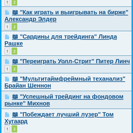
1
2
📖 "Как играть и выигрывать на бирже"
Александр Элдер
1
2
📖 "Сардины для трейдинга" Линда
Рашке
1
2
📖 "Переиграть Уолл-Стрит" Питер Линч
1
2
📖 "Мультитаймфреймный теханализ"
Брайан Шеннон
📖 "Успешный трейдинг на фондовом
рынке" Михнов
📖 "Побеждает лучший лузер" Том
Хугаард
1
2