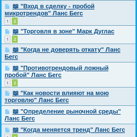
📖 "Вход в сделку - пробой
микротрендов" Ланс Бегс
1
2
📖 "Торговля в зоне" Марк Дуглас
1
2
📖 "Когда не доверять откату" Ланс
Бегс
📖 "Противотрендовый ложный
пробой" Ланс Бегс
1
2
📖 "Как новости влияют на мою
торговлю" Ланс Бегс
📖 "Определение рыночной среды"
Ланс Бегс
📖 "Когда меняется тренд" Ланс Бегс