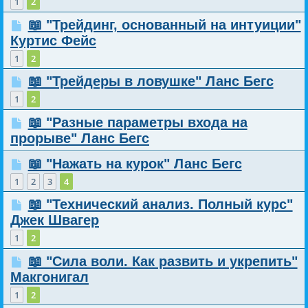
1
2
📖 "Трейдинг, основанный на интуиции"
Куртис Фейс
1
2
📖 "Трейдеры в ловушке" Ланс Бегс
1
2
📖 "Разные параметры входа на
прорыве" Ланс Бегс
📖 "Нажать на курок" Ланс Бегс
1
2
3
4
📖 "Технический анализ. Полный курс"
Джек Швагер
1
2
📖 "Сила воли. Как развить и укрепить"
Макгонигал
1
2