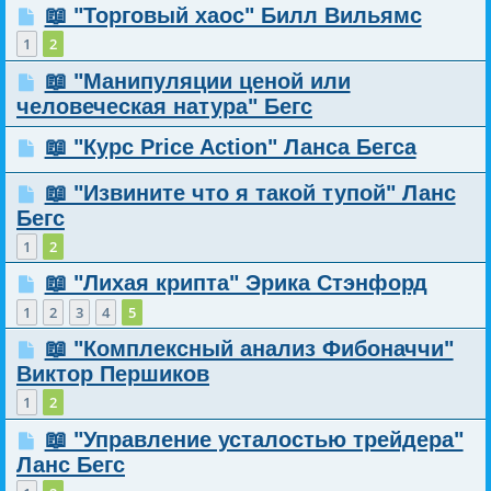
📖 "Торговый хаос" Билл Вильямс
1
2
📖 "Манипуляции ценой или
человеческая натура" Бегс
📖 "Курс Price Action" Ланса Бегса
📖 "Извините что я такой тупой" Ланс
Бегс
1
2
📖 "Лихая крипта" Эрика Стэнфорд
1
2
3
4
5
📖 "Комплексный анализ Фибоначчи"
Виктор Першиков
1
2
📖 "Управление усталостью трейдера"
Ланс Бегс