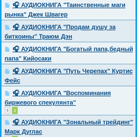
🎧 АУДИОКНИГА "Таинственные маги
рынка" Джек Швагер
🎧 АУДИОКНИГА "Продам душу за
биткоины" Траюм Дэн
🎧 АУДИОКНИГА "Богатый папа,бедный
папа" Кийосаки
🎧 АУДИОКНИГА "Путь Черепах" Куртис
Фейс
🎧 АУДИОКНИГА "Воспоминания
биржевого спекулянта"
1
2
🎧 АУДИОКНИГА "Зональный трейдинг"
Марк Дуглас