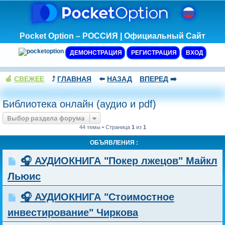
Pocket Option – РОССИЯ | Официальный Сайт
ДЕМОНСТРАЦИЯ
РЕГИСТРАЦИЯ
ВХОД
🍏
СВЕЖЕЕ
⤴️
ГЛАВНАЯ
⬅️
НАЗАД
ВПЕРЕД
➡️
Библиотека онлайн (аудио и pdf)
Выбор раздела форума
44 темы • Страница
1
из
1
ОБЪЯВЛЕНИЯ :
🎧 АУДИОКНИГА "Покер лжецов" Майкл
Льюис
🎧 АУДИОКНИГА "Стоимостное
инвестирование" Чиркова