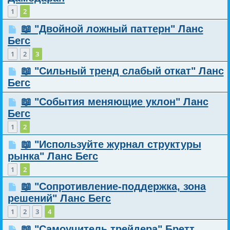
1
2
📖 "Двойной ложный паттерн" Ланс
Бегс
1
2
3
📖 "Сильный тренд слабый откат" Ланс
Бегс
📖 "События меняющие уклон" Ланс
Бегс
1
2
📖 "Используйте журнал структуры
рынка" Ланс Бегс
1
2
📖 "Сопротивление-поддержка, зона
решений" Ланс Бегс
1
2
3
4
📖 "Самоучитель трейдера" Бретт