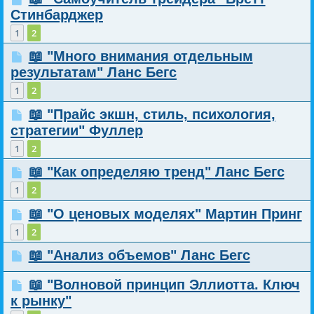
Стинбарджер
1
2
📖 "Много внимания отдельным
результатам" Ланс Бегс
1
2
📖 "Прайс экшн, стиль, психология,
стратегии" Фуллер
1
2
📖 "Как определяю тренд" Ланс Бегс
1
2
📖 "О ценовых моделях" Мартин Принг
1
2
📖 "Анализ объемов" Ланс Бегс
📖 "Волновой принцип Эллиотта. Ключ
к рынку"