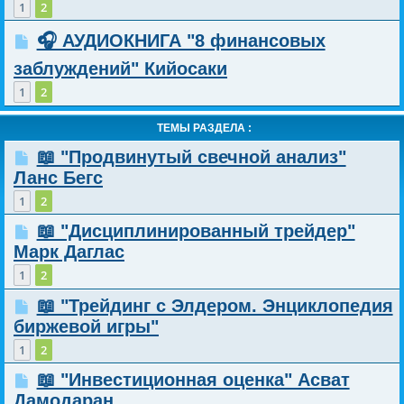
1
2
🎧 АУДИОКНИГА "8 финансовых
заблуждений" Кийосаки
1
2
ТЕМЫ РАЗДЕЛА :
📖 "Продвинутый свечной анализ"
Ланс Бегс
1
2
📖 "Дисциплинированный трейдер"
Марк Даглас
1
2
📖 "Трейдинг с Элдером. Энциклопедия
биржевой игры"
1
2
📖 "Инвестиционная оценка" Асват
Дамодаран