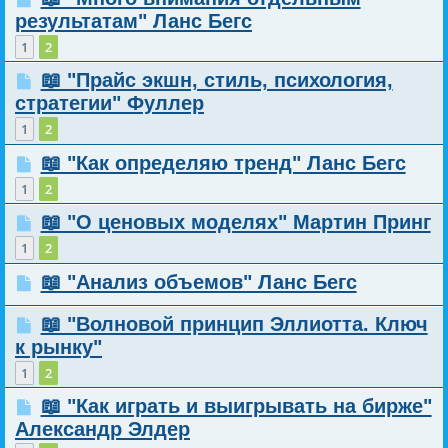
результатам" Ланс Бегс
1
2
📖 "Прайс экшн, стиль, психология,
стратегии" Фуллер
1
2
📖 "Как определяю тренд" Ланс Бегс
1
2
📖 "О ценовых моделях" Мартин Принг
1
2
📖 "Анализ объемов" Ланс Бегс
📖 "Волновой принцип Эллиотта. Ключ
к рынку"
1
2
📖 "Как играть и выигрывать на бирже"
Александр Элдер