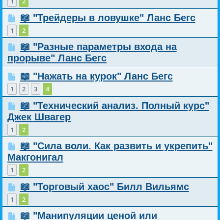
1
2
📖 "Трейдеры в ловушке" Ланс Бегс
1
2
📖 "Разные параметры входа на
прорыве" Ланс Бегс
📖 "Нажать на курок" Ланс Бегс
1
2
3
4
📖 "Технический анализ. Полный курс"
Джек Швагер
1
2
📖 "Сила воли. Как развить и укрепить"
Макгонигал
1
2
📖 "Торговый хаос" Билл Вильямс
1
2
📖 "Манипуляции ценой или