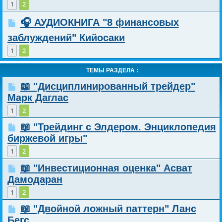
1
2
🎧 АУДИОКНИГА "8 финансовых
заблуждений" Кийосаки
1
2
ТЕМЫ РАЗДЕЛА :
📖 "Дисциплинированный трейдер"
Марк Даглас
1
2
📖 "Трейдинг с Элдером. Энциклопедия
биржевой игры"
1
2
📖 "Инвестиционная оценка" Асват
Дамодаран
1
2
📖 "Двойной ложный паттерн" Ланс
Бегс