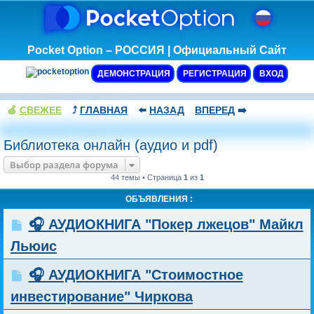
Pocket Option – РОССИЯ | Официальный Сайт
ДЕМОНСТРАЦИЯ
РЕГИСТРАЦИЯ
ВХОД
🍏
СВЕЖЕЕ
⤴️
ГЛАВНАЯ
⬅️
НАЗАД
ВПЕРЕД
➡️
Библиотека онлайн (аудио и pdf)
Выбор раздела форума
44 темы • Страница
1
из
1
ОБЪЯВЛЕНИЯ :
🎧 АУДИОКНИГА "Покер лжецов" Майкл
Льюис
🎧 АУДИОКНИГА "Стоимостное
инвестирование" Чиркова