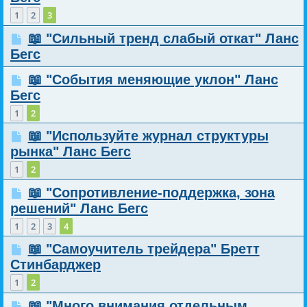
1
2
3
📖 "Сильный тренд слабый откат" Ланс
Бегс
📖 "События меняющие уклон" Ланс
Бегс
1
2
📖 "Используйте журнал структуры
рынка" Ланс Бегс
1
2
📖 "Сопротивление-поддержка, зона
решений" Ланс Бегс
1
2
3
4
📖 "Самоучитель трейдера" Бретт
Стинбарджер
1
2
📖 "Много внимания отдельным