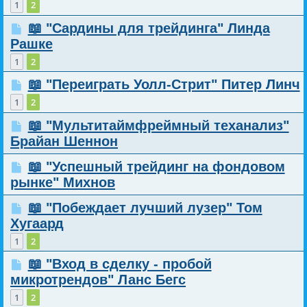
1
2
📖 "Сардины для трейдинга" Линда
Рашке
1
2
📖 "Переиграть Уолл-Стрит" Питер Линч
1
2
📖 "Мультитаймфреймный теханализ"
Брайан Шеннон
📖 "Успешный трейдинг на фондовом
рынке" Михнов
📖 "Побеждает лучший лузер" Том
Хугаард
1
2
📖 "Вход в сделку - пробой
микротрендов" Ланс Бегс
1
2