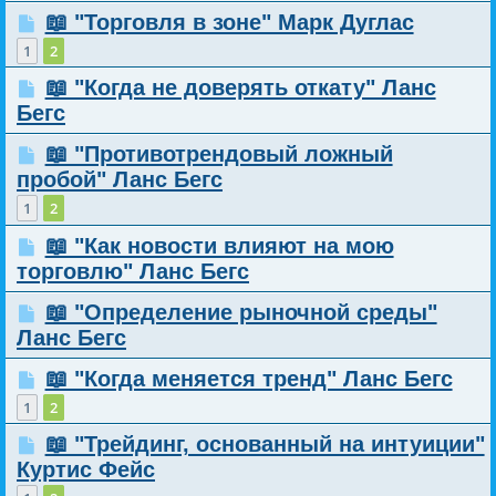
📖 "Торговля в зоне" Марк Дуглас
1
2
📖 "Когда не доверять откату" Ланс
Бегс
📖 "Противотрендовый ложный
пробой" Ланс Бегс
1
2
📖 "Как новости влияют на мою
торговлю" Ланс Бегс
📖 "Определение рыночной среды"
Ланс Бегс
📖 "Когда меняется тренд" Ланс Бегс
1
2
📖 "Трейдинг, основанный на интуиции"
Куртис Фейс