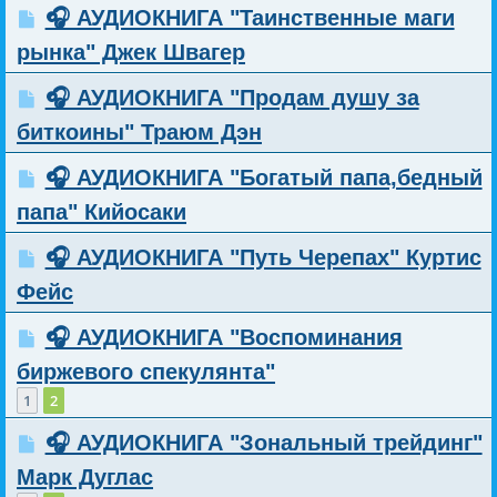
🎧 АУДИОКНИГА "Таинственные маги
рынка" Джек Швагер
🎧 АУДИОКНИГА "Продам душу за
биткоины" Траюм Дэн
🎧 АУДИОКНИГА "Богатый папа,бедный
папа" Кийосаки
🎧 АУДИОКНИГА "Путь Черепах" Куртис
Фейс
🎧 АУДИОКНИГА "Воспоминания
биржевого спекулянта"
1
2
🎧 АУДИОКНИГА "Зональный трейдинг"
Марк Дуглас