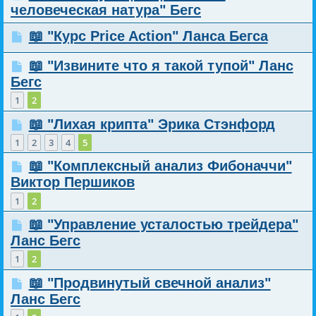
человеческая натура" Бегс
📖 "Курс Price Action" Ланса Бегса
📖 "Извините что я такой тупой" Ланс
Бегс
1
2
📖 "Лихая крипта" Эрика Стэнфорд
1
2
3
4
5
📖 "Комплексный анализ Фибоначчи"
Виктор Першиков
1
2
📖 "Управление усталостью трейдера"
Ланс Бегс
1
2
📖 "Продвинутый свечной анализ"
Ланс Бегс