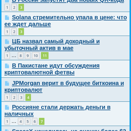
1
2
3
Solana стремительно упала в цене: что
ее ждет дальше
1
2
3
ЦБ назвал самый доходный и
убыточный актив в мае
…
1
8
9
10
11
В Пакистане идут обсуждения
криптовалютной фетвы
JPMorgan верит в будущее биткоина и
криптовалют
1
2
3
4
Россияне стали держать деньги в
наличных
…
1
4
5
6
7