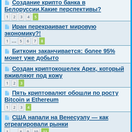
Создание крипто банка в
Белоруссии.Какие перспективы?
1
2
3
4
5
Иран перекраивает мировую
экономику?!
…
1
5
6
7
8
Биткоин заканчивается: более 95%
монет уже добыто
Создан криптокошелек Apex, который
вживляют под кожу
1
2
3
Пять криптовалют обошли по росту
Bitcoin и Ethereum
1
2
3
4
США напали на Венесуэлу — как
отреагировали рынки
…
1
8
9
10
11