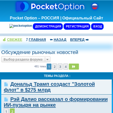
Pocket Option – РОССИЯ | Официальный Сайт
ДЕМОНСТРАЦИЯ
РЕГИСТРАЦИЯ
ВХОД
🍏
СВЕЖЕЕ
⤴️
ГЛАВНАЯ
⬅️
НАЗАД
ВПЕРЕД
➡️
Обсуждение рыночных новостей
Выбор раздела форума
1
2
3
4
След.
481 тема
ТЕМЫ РАЗДЕЛА :
Дональд Трамп создаст "Золотой
флот" в $275 млрд
Рэй Далио рассказал о формировании
ИИ-пузыря на рынке
1
2