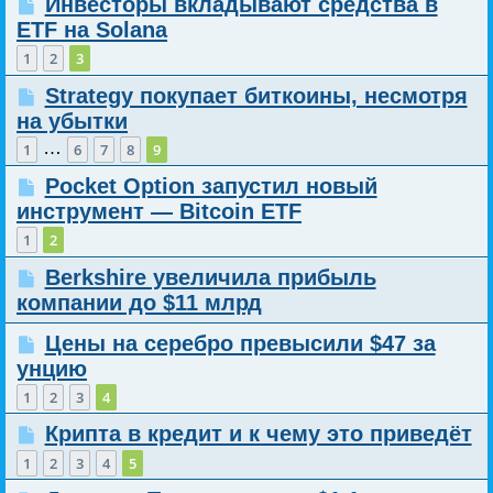
Инвесторы вкладывают средства в
ETF на Solana
1
2
3
Strategy покупает биткоины, несмотря
на убытки
…
1
6
7
8
9
Pocket Option запустил новый
инструмент — Bitcoin ETF
1
2
Berkshire увеличила прибыль
компании до $11 млрд
Цены на серебро превысили $47 за
унцию
1
2
3
4
Крипта в кредит и к чему это приведёт
1
2
3
4
5