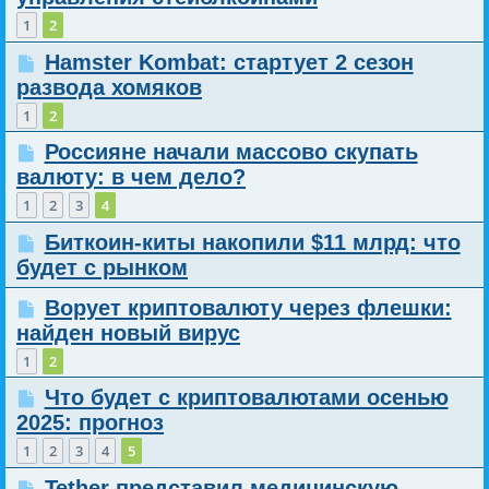
1
2
Hamster Kombat: стартует 2 сезон
развода хомяков
1
2
Россияне начали массово скупать
валюту: в чем дело?
1
2
3
4
Биткоин-киты накопили $11 млрд: что
будет с рынком
Ворует криптовалюту через флешки:
найден новый вирус
1
2
Что будет с криптовалютами осенью
2025: прогноз
1
2
3
4
5
Tether представил медицинскую