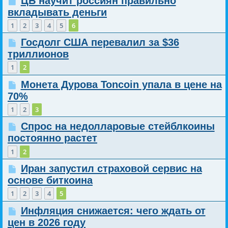
ЦБ научит россиян правильно
вкладывать деньги
1
2
3
4
5
6
Госдолг США перевалил за $36
триллионов
1
2
Монета Дурова Toncoin упала в цене на
70%
1
2
3
Спрос на недолларовые стейблкоины
постоянно растет
1
2
Иран запустил страховой сервис на
основе биткоина
1
2
3
4
5
Инфляция снижается: чего ждать от
цен в 2026 году