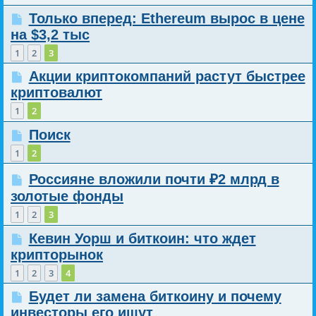
Только вперед: Ethereum вырос в цене
на $3,2 тыс
1
2
3
Акции криптокомпаний растут быстрее
криптовалют
1
2
Поиск
1
2
Россияне вложили почти ₽2 млрд в
золотые фонды
1
2
3
Кевин Уорш и биткоин: что ждет
крипторынок
1
2
3
4
Будет ли замена биткоину и почему
инвесторы его ищут