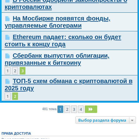
криптовалютах
На Мосбирже появятся фонды,
управляемые блогерами
Ethereum падает: сколько он будет
стоить к концу года
Сбербанк выпустил облигации,
привязанные к биткоину
1
2
3
ТОП-5 схем обмана с криптовалютой в
2025 году
1
2
1
2
3
4
След.
481 тема
Выбор раздела форума
ПРАВА ДОСТУПА