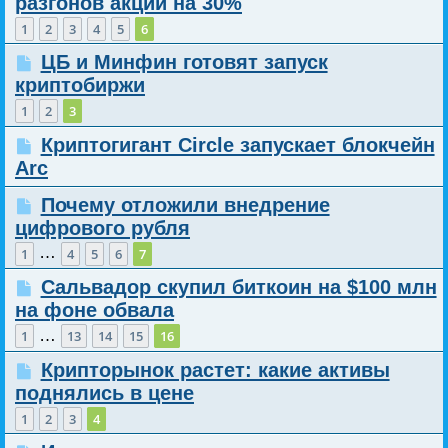
разгонов акций на 30%
1
2
3
4
5
6
ЦБ и Минфин готовят запуск
криптобиржи
1
2
3
Криптогигант Circle запускает блокчейн
Arc
Почему отложили внедрение
цифрового рубля
…
1
4
5
6
7
Сальвадор скупил биткоин на $100 млн
на фоне обвала
…
1
13
14
15
16
Крипторынок растет: какие активы
поднялись в цене
1
2
3
4