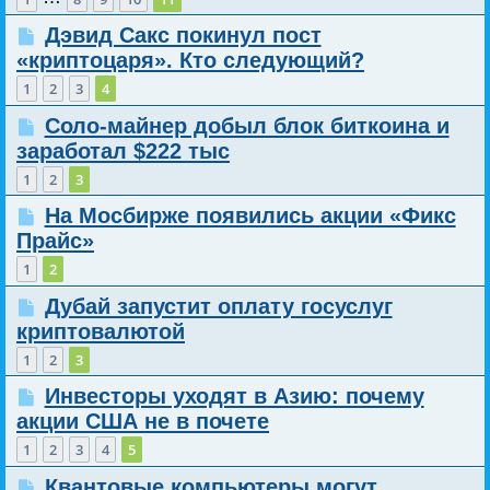
Дэвид Сакс покинул пост
«криптоцаря». Кто следующий?
1
2
3
4
Соло-майнер добыл блок биткоина и
заработал $222 тыс
1
2
3
На Мосбирже появились акции «Фикс
Прайс»
1
2
Дубай запустит оплату госуслуг
криптовалютой
1
2
3
Инвесторы уходят в Азию: почему
акции США не в почете
1
2
3
4
5
Квантовые компьютеры могут