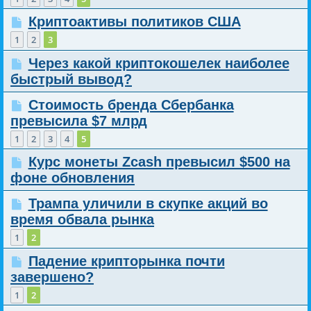
Криптоактивы политиков США
1
2
3
Через какой криптокошелек наиболее
быстрый вывод?
Стоимость бренда Сбербанка
превысила $7 млрд
1
2
3
4
5
Курс монеты Zcash превысил $500 на
фоне обновления
Трампа уличили в скупке акций во
время обвала рынка
1
2
Падение крипторынка почти
завершено?
1
2