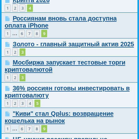
1
2
3
4
Россиянам вновь стала доступна
оплата iPhone
…
1
6
7
8
9
Золото - главный защитный актив 2025
1
2
3
Мосбиржа запускает тестовые торги
криптовалютой
1
2
3
36% россиян готовы инвестировать в
криптовалюту
1
2
3
4
5
"Киви" стал Qplus: возвращение
кошелька на рынок
…
1
6
7
8
9