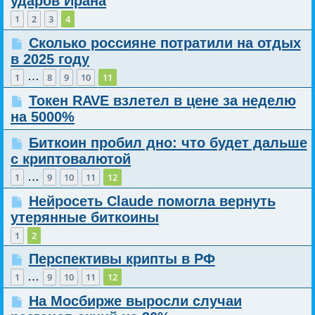
ударов Ирана
1
2
3
4
Сколько россияне потратили на отдых
в 2025 году
…
1
8
9
10
11
Токен RAVE взлетел в цене за неделю
на 5000%
Биткоин пробил дно: что будет дальше
с криптовалютой
…
1
9
10
11
12
Нейросеть Claude помогла вернуть
утерянные биткоины
1
2
Перспективы крипты в РФ
…
1
9
10
11
12
На Мосбирже выросли случаи