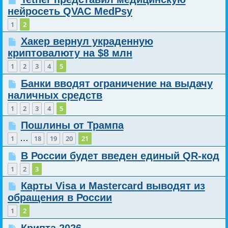
нейросеть QVAC MedPsy
1
2
Хакер вернул украденную
криптовалюту на $8 млн
1
2
3
4
5
Банки вводят ограничение на выдачу
наличных средств
1
2
3
4
5
Пошлины от Трампа
…
1
18
19
20
21
В России будет введен единый QR-код
1
2
3
Карты Visa и Mastercard выводят из
обращения в России
1
2
Крипта 2026