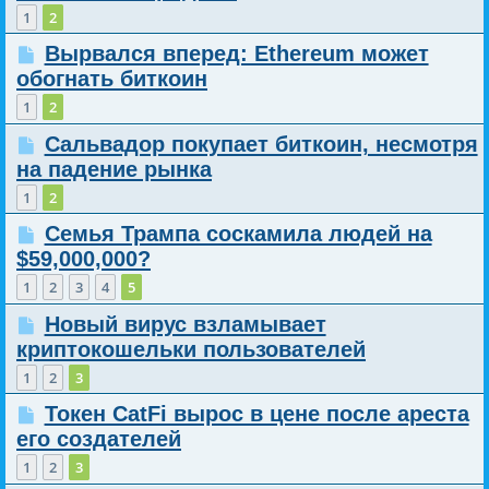
1
2
Вырвался вперед: Ethereum может
обогнать биткоин
1
2
Сальвадор покупает биткоин, несмотря
на падение рынка
1
2
Семья Трампа соскамила людей на
$59,000,000?
1
2
3
4
5
Новый вирус взламывает
криптокошельки пользователей
1
2
3
Токен CatFi вырос в цене после ареста
его создателей
1
2
3