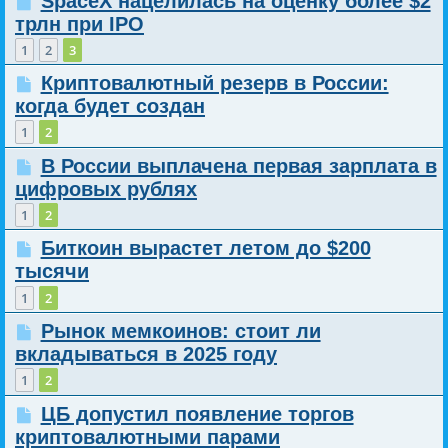
SpaceX нацелилась на оценку более $2
трлн при IPO
1
2
3
Криптовалютный резерв в России:
когда будет создан
1
2
В России выплачена первая зарплата в
цифровых рублях
1
2
Биткоин вырастет летом до $200
тысячи
1
2
Рынок мемкоинов: стоит ли
вкладываться в 2025 году
1
2
ЦБ допустил появление торгов
криптовалютными парами