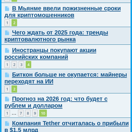
В Мьянме ввели пожизненные сроки
для криптомошенников
1
2
Чего ждать от 2025 года: тренды
криптовалютного рынка
Иностранцы покупают акции
российских компаний
1
2
3
4
Биткон больше не окупается: майнеры
переходят на ИИ
1
2
Прогноз на 2026 год: что будет с
рублем и долларом
…
1
7
8
9
10
Компания Tether отчиталась о прибыли
в $1,5 млрд