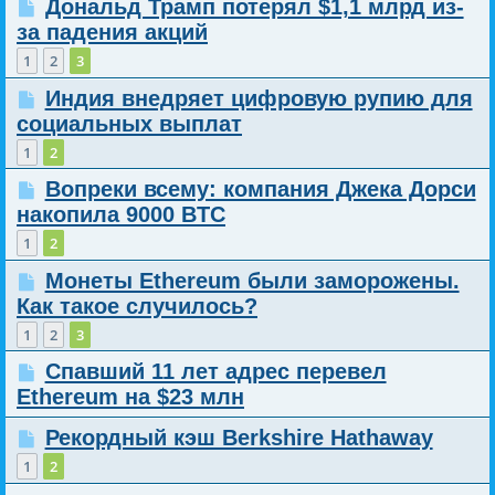
Дональд Трамп потерял $1,1 млрд из-
за падения акций
1
2
3
Индия внедряет цифровую рупию для
социальных выплат
1
2
Вопреки всему: компания Джека Дорси
накопила 9000 BTC
1
2
Монеты Ethereum были заморожены.
Как такое случилось?
1
2
3
Спавший 11 лет адрес перевел
Ethereum на $23 млн
Рекордный кэш Berkshire Hathaway
1
2