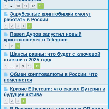
…
1
10
11
12
13
Зарубежные криптобиржи смогут
работать в России
1
2
3
4
5
Павел Дуров запустил новый
криптокошелек в Telegram
1
2
3
Шансы равны: что будет с ключевой
ставкой в 2025 году
…
1
8
9
10
11
Обмен криптовалюты в России: что
поменяется
Кризис Ethereum: что сказал Бутерин и
будущее актива
1
2
3
4
В России запустят два новых QR-кода