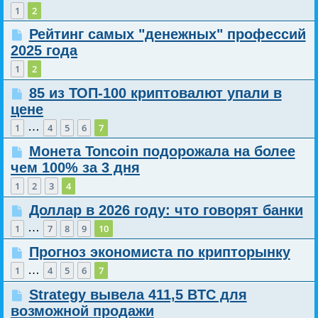
1
2
Рейтинг самых "денежных" профессий
2025 года
1
2
85 из ТОП-100 криптовалют упали в
цене
…
1
4
5
6
7
Монета Toncoin подорожала на более
чем 100% за 3 дня
1
2
3
4
Доллар в 2026 году: что говорят банки
…
1
7
8
9
10
Прогноз экономиста по крипторынку
…
1
4
5
6
7
Strategy вывела 411,5 BTC для
возможной продажи