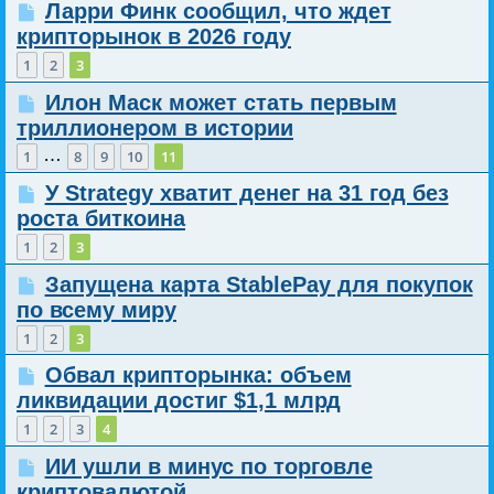
Ларри Финк сообщил, что ждет
крипторынок в 2026 году
1
2
3
Илон Маск может стать первым
триллионером в истории
…
1
8
9
10
11
У Strategy хватит денег на 31 год без
роста биткоина
1
2
3
Запущена карта StablePay для покупок
по всему миру
1
2
3
Обвал крипторынка: объем
ликвидации достиг $1,1 млрд
1
2
3
4
ИИ ушли в минус по торговле
криптовалютой