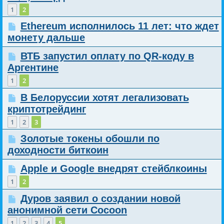
1
2
Ethereum исполнилось 11 лет: что ждет
монету дальше
ВТБ запустил оплату по QR-коду в
Аргентине
1
2
В Белоруссии хотят легализовать
криптотрейдинг
1
2
3
Золотые токены обошли по
доходности биткоин
Apple и Google внедрят стейблкоины
1
2
Дуров заявил о создании новой
анонимной сети Cocoon
1
2
3
4
5