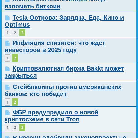
взломать биткоин
Tesla Острова: Зарядка, Еда, Кино и
Optimus
1
2
3
Инфляция снизится: что ждет
инвесторов в 2025 году
1
2
Криптовалютная биржа Bakkt может
закрыться
Стейблкоины против американских
банков: кто победит
1
2
ФБР предупредило о новой
криптосхеме в сети Tron
1
2
3
В России одобрили законопроекты о