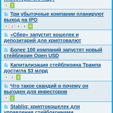
1
2
Три убыточные компании планируют
выход на IPO
1
2
3
4
5
«Сбер» запустит кошелек и
депозитарий для криптовалют
Более 100 компаний запустят новый
стейблкоин Open USD
Капитализация стейблкоина Трампа
достигла $3 млрд
1
2
3
Что такое скандий и почему он
выгоден для инвесторов
1
2
Stabliq: криптокошелек для
управления стейблкоинами