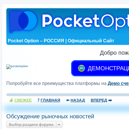
Pocket Option – РОССИЯ | Официальный Сайт
Добро пож
ДЕМОНСТРАЦ
Попробуйте все преимущества платформы на
Демо сче
🍏
СВЕЖЕЕ
⤴️
ГЛАВНАЯ
⬅️
НАЗАД
ВПЕРЕД
➡️
Обсуждение рыночных новостей
Выбор раздела форума