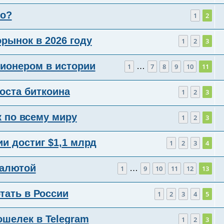
но?
1
2
рынок в 2026 году
1
2
3
ионером в истории
…
1
7
8
9
10
11
роста биткоина
1
2
3
к по всему миру
1
2
3
и достиг $1,1 млрд
1
2
3
4
валютой
…
1
9
10
11
12
13
тать в России
1
2
3
4
5
ошелек в Telegram
1
2
3