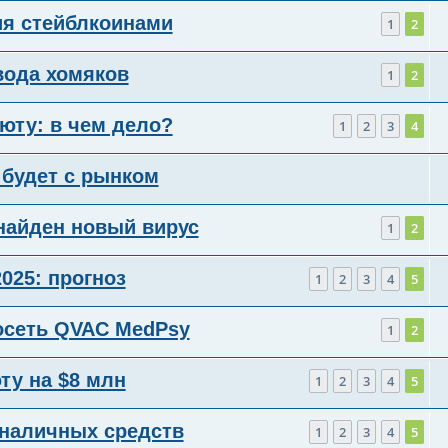
ия стейблкоинами
1
2
звода хомяков
1
2
юту: в чем дело?
1
2
3
4
 будет с рынком
найден новый вирус
1
2
025: прогноз
1
2
3
4
5
осеть QVAC MedPsy
1
2
ту на $8 млн
1
2
3
4
5
 наличных средств
1
2
3
4
5