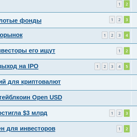
1
2
1
2
3
олотые фонды
торынок
1
2
3
4
нвесторы его ищут
1
2
выход на IPO
1
2
3
4
5
рий для криптовалют
стейблкоин Open USD
остигла $3 млрд
1
2
3
ен для инвесторов
1
2