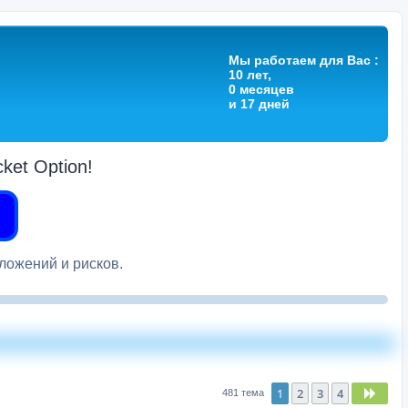
Мы работаем для Вас :
10 лет,
0 месяцев
и 17 дней
et Option!
вложений и рисков.
1
2
3
4
След
481 тема