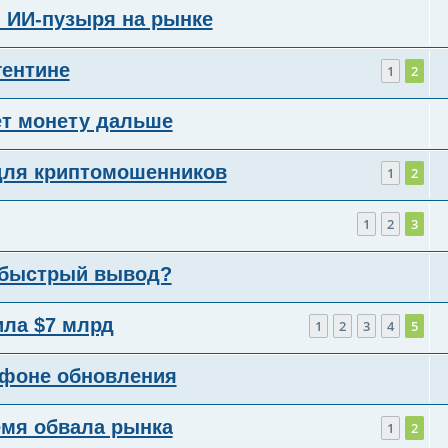
 ИИ-пузыря на рынке
гентине
1
2
ет монету дальше
для криптомошенников
1
2
1
2
3
е быстрый вывод?
ила $7 млрд
1
2
3
4
5
 фоне обновления
емя обвала рынка
1
2