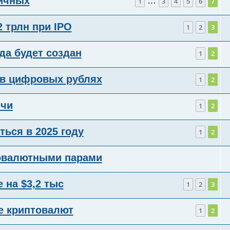
личных
…
1
3
4
5
6
7
2 трлн при IPO
1
2
3
да будет создан
1
2
 в цифровых рублях
1
2
ячи
1
2
ься в 2025 году
1
2
товалютными парами
 на $3,2 тыс
1
2
3
е криптовалют
1
2