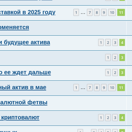
тавкой в 2025 году
…
1
7
8
9
10
11
оменяется
и будущее актива
1
2
3
4
1
2
3
то ее ждет дальше
1
2
3
ый актив в мае
…
1
7
8
9
10
11
овалютной фетвы
и криптовалют
1
2
3
4