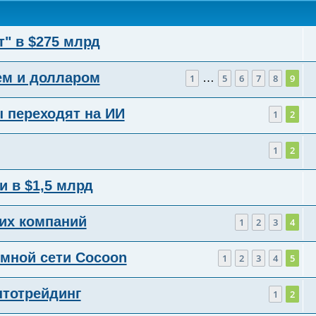
" в $275 млрд
лем и долларом
…
1
5
6
7
8
9
ы переходят на ИИ
1
2
1
2
и в $1,5 млрд
их компаний
1
2
3
4
имной сети Cocoon
1
2
3
4
5
птотрейдинг
1
2