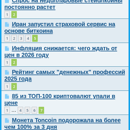
Спрос на недолларовые стейблкоины
постоянно растет
1
2
Иран запустил страховой сервис на
основе биткоина
1
2
3
4
5
Инфляция снижается: чего ждать от
цен в 2026 году
1
2
Рейтинг самых "денежных" профессий
2025 года
1
2
85 из ТОП-100 криптовалют упали в
цене
…
1
4
5
6
7
Монета Toncoin подорожала на более
чем 100% за 3 дня