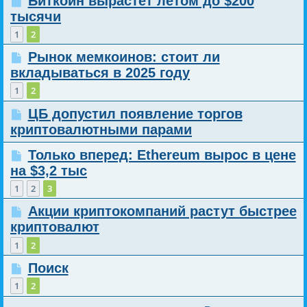
Биткоин вырастет летом до $200
тысячи
1
2
Рынок мемкоинов: стоит ли
вкладываться в 2025 году
1
2
ЦБ допустил появление торгов
криптовалютными парами
Только вперед: Ethereum вырос в цене
на $3,2 тыс
1
2
3
Акции криптокомпаний растут быстрее
криптовалют
1
2
Поиск
1
2