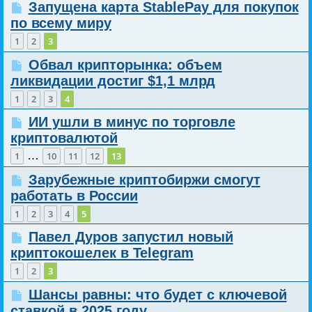
Запущена карта StablePay для покупок
по всему миру
1
2
3
Обвал крипторынка: объем
ликвидации достиг $1,1 млрд
1
2
3
4
ИИ ушли в минус по торговле
криптовалютой
…
1
10
11
12
13
Зарубежные криптобиржи смогут
работать в России
1
2
3
4
5
Павел Дуров запустил новый
криптокошелек в Telegram
1
2
3
Шансы равны: что будет с ключевой
ставкой в 2025 году