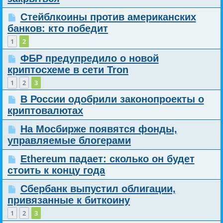
Стейблкоины против американских
банков: кто победит
1
2
ФБР предупредило о новой
криптосхеме в сети Tron
1
2
3
В России одобрили законопроекты о
криптовалютах
На Мосбирже появятся фонды,
управляемые блогерами
Ethereum падает: сколько он будет
стоить к концу года
Сбербанк выпустил облигации,
привязанные к биткоину
1
2
3