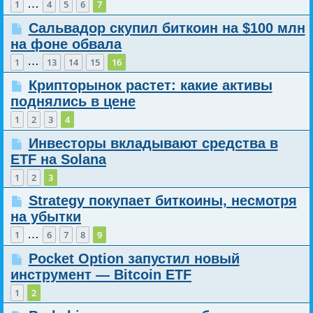
…
1
4
5
6
7
Сальвадор скупил биткоин на $100 млн
на фоне обвала
…
1
13
14
15
16
Крипторынок растет: какие активы
поднялись в цене
1
2
3
4
Инвесторы вкладывают средства в
ETF на Solana
1
2
3
Strategy покупает биткоины, несмотря
на убытки
…
1
6
7
8
9
Pocket Option запустил новый
инструмент — Bitcoin ETF
1
2