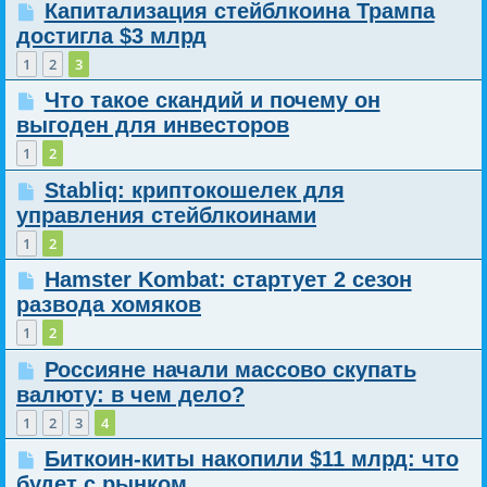
Капитализация стейблкоина Трампа
достигла $3 млрд
1
2
3
Что такое скандий и почему он
выгоден для инвесторов
1
2
Stabliq: криптокошелек для
управления стейблкоинами
1
2
Hamster Kombat: стартует 2 сезон
развода хомяков
1
2
Россияне начали массово скупать
валюту: в чем дело?
1
2
3
4
Биткоин-киты накопили $11 млрд: что
будет с рынком