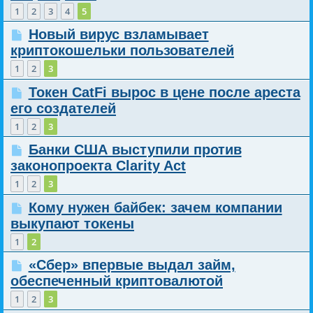
1
2
3
4
5
Новый вирус взламывает
криптокошельки пользователей
1
2
3
Токен CatFi вырос в цене после ареста
его создателей
1
2
3
Банки США выступили против
законопроекта Clarity Act
1
2
3
Кому нужен байбек: зачем компании
выкупают токены
1
2
«Сбер» впервые выдал займ,
обеспеченный криптовалютой
1
2
3