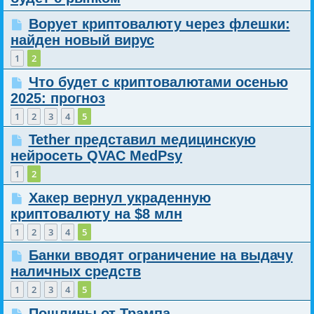
Ворует криптовалюту через флешки:
найден новый вирус
1
2
Что будет с криптовалютами осенью
2025: прогноз
1
2
3
4
5
Tether представил медицинскую
нейросеть QVAC MedPsy
1
2
Хакер вернул украденную
криптовалюту на $8 млн
1
2
3
4
5
Банки вводят ограничение на выдачу
наличных средств
1
2
3
4
5
Пошлины от Трампа