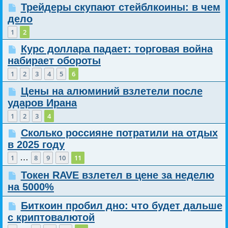
Трейдеры скупают стейблкоины: в чем
дело
1
2
Курс доллара падает: торговая война
набирает обороты
1
2
3
4
5
6
Цены на алюминий взлетели после
ударов Ирана
1
2
3
4
Сколько россияне потратили на отдых
в 2025 году
…
1
8
9
10
11
Токен RAVE взлетел в цене за неделю
на 5000%
Биткоин пробил дно: что будет дальше
с криптовалютой