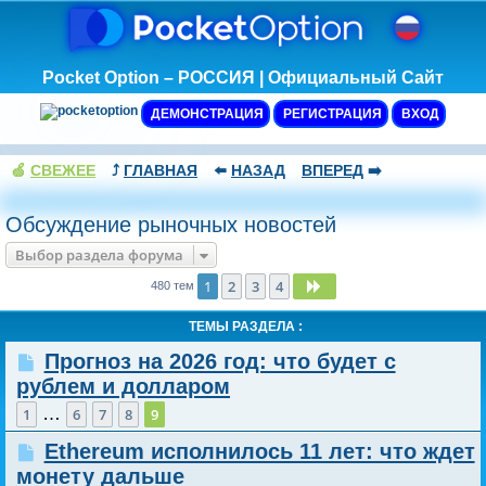
Pocket Option – РОССИЯ | Официальный Сайт
ДЕМОНСТРАЦИЯ
РЕГИСТРАЦИЯ
ВХОД
🍏
СВЕЖЕЕ
⤴️
ГЛАВНАЯ
⬅️
НАЗАД
ВПЕРЕД
➡️
Обсуждение рыночных новостей
Выбор раздела форума
1
2
3
4
След.
480 тем
ТЕМЫ РАЗДЕЛА :
Прогноз на 2026 год: что будет с
рублем и долларом
…
1
6
7
8
9
Ethereum исполнилось 11 лет: что ждет
монету дальше