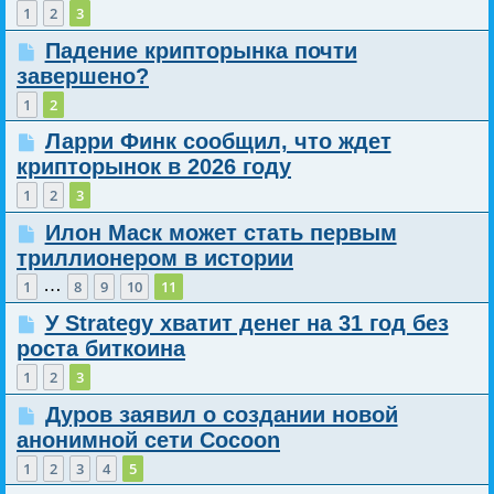
1
2
3
Падение крипторынка почти
завершено?
1
2
Ларри Финк сообщил, что ждет
крипторынок в 2026 году
1
2
3
Илон Маск может стать первым
триллионером в истории
…
1
8
9
10
11
У Strategy хватит денег на 31 год без
роста биткоина
1
2
3
Дуров заявил о создании новой
анонимной сети Cocoon
1
2
3
4
5