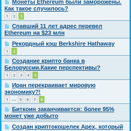
Монеты Ethereum были заморожены.
Как такое случилось?
1
2
3
Спавший 11 лет адрес перевел
Ethereum на $23 млн
Рекордный кэш Berkshire Hathaway
1
2
Создание крипто банка в
Белоруссии.Какие перспективы?
1
2
3
4
5
Иран перекраивает мировую
экономику?!
…
1
5
6
7
8
Биткоин заканчивается: более 95%
монет уже добыто
Создан криптокошелек Apex, который