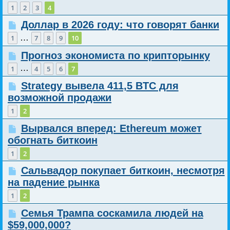
1
2
3
4
Доллар в 2026 году: что говорят банки
…
1
7
8
9
10
Прогноз экономиста по крипторынку
…
1
4
5
6
7
Strategy вывела 411,5 BTC для
возможной продажи
1
2
Вырвался вперед: Ethereum может
обогнать биткоин
1
2
Сальвадор покупает биткоин, несмотря
на падение рынка
1
2
Семья Трампа соскамила людей на
$59,000,000?