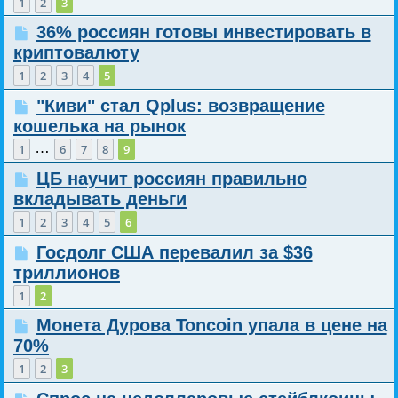
1
2
3
36% россиян готовы инвестировать в
криптовалюту
1
2
3
4
5
"Киви" стал Qplus: возвращение
кошелька на рынок
…
1
6
7
8
9
ЦБ научит россиян правильно
вкладывать деньги
1
2
3
4
5
6
Госдолг США перевалил за $36
триллионов
1
2
Монета Дурова Toncoin упала в цене на
70%
1
2
3