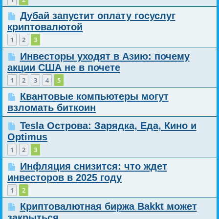
Дубай запустит оплату госуслуг
криптовалютой
1
2
3
Инвесторы уходят в Азию: почему
акции США не в почете
1
2
3
4
5
Квантовые компьютеры могут
взломать биткоин
Tesla Острова: Зарядка, Еда, Кино и
Optimus
1
2
3
Инфляция снизится: что ждет
инвесторов в 2025 году
1
2
Криптовалютная биржа Bakkt может
закрыться