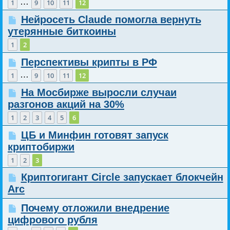
…
1
9
10
11
12
Нейросеть Claude помогла вернуть
утерянные биткоины
1
2
Перспективы крипты в РФ
…
1
9
10
11
12
На Мосбирже выросли случаи
разгонов акций на 30%
1
2
3
4
5
6
ЦБ и Минфин готовят запуск
криптобиржи
1
2
3
Криптогигант Circle запускает блокчейн
Arc
Почему отложили внедрение
цифрового рубля