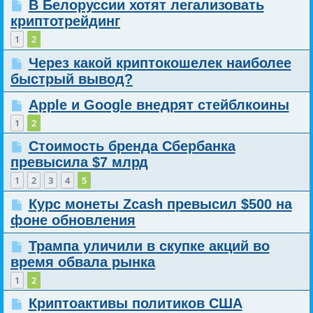
В Белоруссии хотят легализовать
криптотрейдинг
1
2
Через какой криптокошелек наиболее
быстрый вывод?
Apple и Google внедрят стейблкоины
1
2
Стоимость бренда Сбербанка
превысила $7 млрд
1
2
3
4
5
Курс монеты Zcash превысил $500 на
фоне обновления
Трампа уличили в скупке акций во
время обвала рынка
1
2
Криптоактивы политиков США