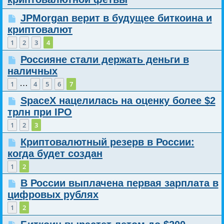
JPMorgan верит в будущее биткоина и
криптовалют
1
2
3
4
Россияне стали держать деньги в
наличных
…
1
4
5
6
7
SpaceX нацелилась на оценку более $2
трлн при IPO
1
2
3
Криптовалютный резерв в России:
когда будет создан
1
2
В России выплачена первая зарплата в
цифровых рублях
1
2