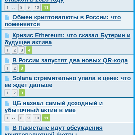
…
1
8
9
10
11
Обмен криптовалюты в России: что
поменяется
Кризис Ethereum: что сказал Бутерин и
будущее актива
1
2
3
4
В России запустят два новых QR-кода
1
2
3
Solana стремительно упала в цене: что
ее ждет дальше
1
2
3
ЦБ назвал самый доходный и
убыточный актив в мае
…
1
8
9
10
11
В Пакистане идут обсуждения
криптовалютной фетвы