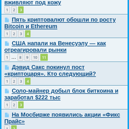
вживляют под кожу
1
2
3
Пять криптовалют обошли по росту
Bitcoin и Ethereum
1
2
3
4
США напали на Венесуэлу — как
отреагировали рынки
…
1
8
9
10
11
Дэвид Сакс покинул пост
«криптоцаря». Кто следующий?
1
2
3
4
Соло-майнер добыл блок биткоина и
заработал $222 тыс
1
2
3
На Мосбирже появились акции «Фикс
Прайс»
1
2