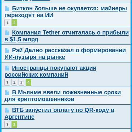
Биткон больше не окупается: майнеры
переходят на ИИ
1
2
Компания Tether отчиталась о прибыли
в $1,5 млрд
Рэй Далио рассказал о формировании
ИИ-пузыря на рынке
Иностранцы покупают акции
российских компаний
1
2
3
4
В Мьянме ввели пожизненные сроки
для криптомошенников
ВТБ запустил оплату по QR-коду в
Аргентине
1
2