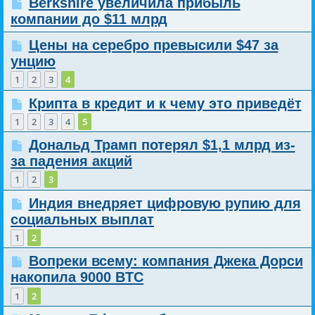
Berkshire увеличила прибыль
компании до $11 млрд
Цены на серебро превысили $47 за
унцию
1
2
3
4
Крипта в кредит и к чему это приведёт
1
2
3
4
5
Дональд Трамп потерял $1,1 млрд из-
за падения акций
1
2
3
Индия внедряет цифровую рупию для
социальных выплат
1
2
Вопреки всему: компания Джека Дорси
накопила 9000 BTC
1
2