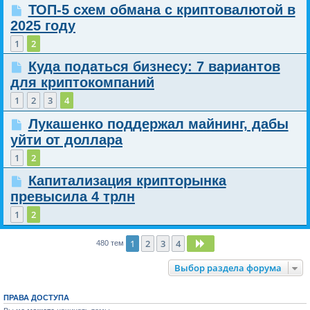
ТОП-5 схем обмана с криптовалютой в
2025 году
1
2
Куда податься бизнесу: 7 вариантов
для криптокомпаний
1
2
3
4
Лукашенко поддержал майнинг, дабы
уйти от доллара
1
2
Капитализация крипторынка
превысила 4 трлн
1
2
1
2
3
4
След.
480 тем
Выбор раздела форума
ПРАВА ДОСТУПА