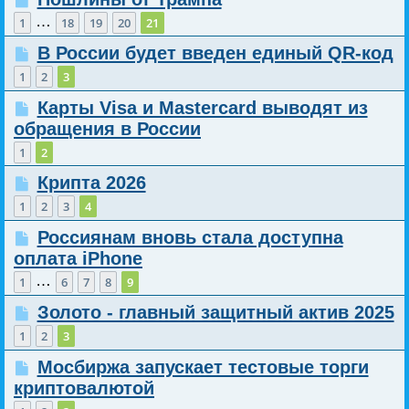
…
1
18
19
20
21
В России будет введен единый QR-код
1
2
3
Карты Visa и Mastercard выводят из
обращения в России
1
2
Крипта 2026
1
2
3
4
Россиянам вновь стала доступна
оплата iPhone
…
1
6
7
8
9
Золото - главный защитный актив 2025
1
2
3
Мосбиржа запускает тестовые торги
криптовалютой