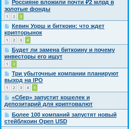
Россияне вложили почти ₽2 млрд в
золотые фонды
1
2
3
Кевин Уорш и биткоин: что ждет
крипторынок
1
2
3
4
Будет ли замена биткоину и почему
инвесторы его ищут
1
2
Три убыточные компании планируют
выход на IPO
1
2
3
4
5
«Сбер» запустит кошелек и
депозитарий для криптовалют
Более 100 компаний запустят новый
стейблкоин Open USD