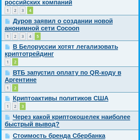
российских компаний
1
2
3
4
Дуров заявил о создании новой
анонимной сети Cocoon
1
2
3
4
5
В Белоруссии хотят легализовать
криптотрейдинг
1
2
ВТБ запустил оплату по QR-коду в
Аргентине
1
2
Криптоактивы политиков США
1
2
3
Через какой криптокошелек наиболее
быстрый вывод?
Стоимость бренда Сбербанка