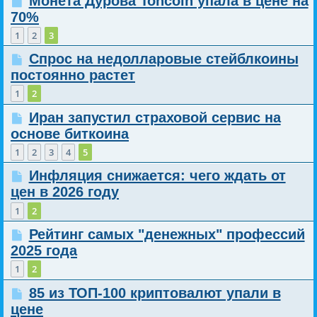
Монета Дурова Toncoin упала в цене на
70%
1
2
3
Спрос на недолларовые стейблкоины
постоянно растет
1
2
Иран запустил страховой сервис на
основе биткоина
1
2
3
4
5
Инфляция снижается: чего ждать от
цен в 2026 году
1
2
Рейтинг самых "денежных" профессий
2025 года
1
2
85 из ТОП-100 криптовалют упали в
цене