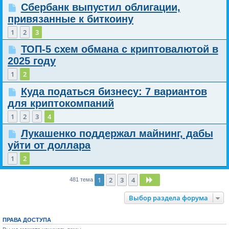
Сбербанк выпустил облигации,
привязанные к биткоину
1
2
3
ТОП-5 схем обмана с криптовалютой в
2025 году
1
2
Куда податься бизнесу: 7 вариантов
для криптокомпаний
1
2
3
4
Лукашенко поддержал майнинг, дабы
уйти от доллара
1
2
1
2
3
4
След.
481 тема
Выбор раздела форума
ПРАВА ДОСТУПА