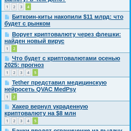
1
2
3
4
Биткоин-киты накопили $11 млрд: что
будет с рынком
Ворует криптовалюту через флешки:
найден новый вирус
1
2
Что будет с криптовалютами осенью
2025: прогноз
1
2
3
4
5
Tether представил медицинскую
нейросеть QVAC MedPsy
1
2
Хакер вернул украденную
криптовалюту на $8 млн
1
2
3
4
5
Банки вводят ограничение на выдачу