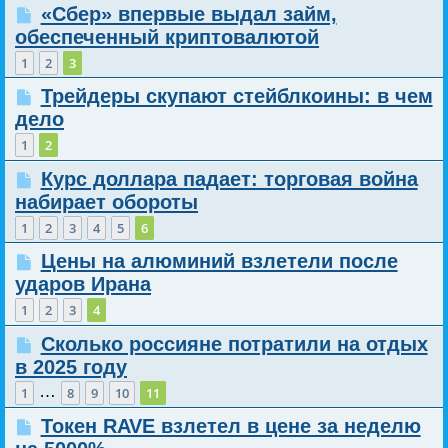
«Сбер» впервые выдал займ,
обеспеченный криптовалютой
1
2
3
Трейдеры скупают стейблкоины: в чем
дело
1
2
Курс доллара падает: торговая война
набирает обороты
1
2
3
4
5
6
Цены на алюминий взлетели после
ударов Ирана
1
2
3
4
Сколько россияне потратили на отдых
в 2025 году
…
1
8
9
10
11
Токен RAVE взлетел в цене за неделю