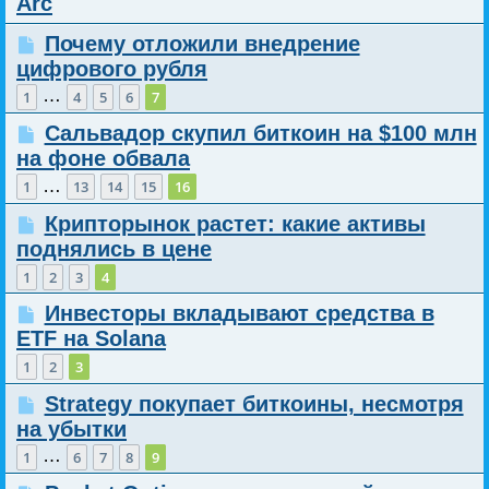
Arc
Почему отложили внедрение
цифрового рубля
…
1
4
5
6
7
Сальвадор скупил биткоин на $100 млн
на фоне обвала
…
1
13
14
15
16
Крипторынок растет: какие активы
поднялись в цене
1
2
3
4
Инвесторы вкладывают средства в
ETF на Solana
1
2
3
Strategy покупает биткоины, несмотря
на убытки
…
1
6
7
8
9