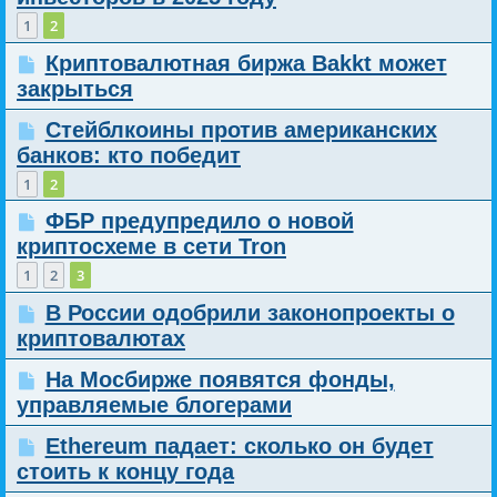
1
2
Криптовалютная биржа Bakkt может
закрыться
Стейблкоины против американских
банков: кто победит
1
2
ФБР предупредило о новой
криптосхеме в сети Tron
1
2
3
В России одобрили законопроекты о
криптовалютах
На Мосбирже появятся фонды,
управляемые блогерами
Ethereum падает: сколько он будет
стоить к концу года