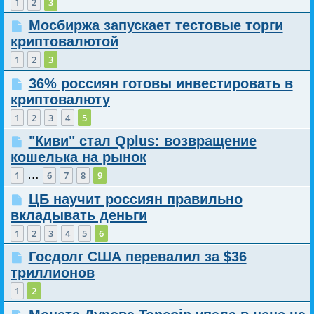
1
2
3
Мосбиржа запускает тестовые торги
криптовалютой
1
2
3
36% россиян готовы инвестировать в
криптовалюту
1
2
3
4
5
"Киви" стал Qplus: возвращение
кошелька на рынок
…
1
6
7
8
9
ЦБ научит россиян правильно
вкладывать деньги
1
2
3
4
5
6
Госдолг США перевалил за $36
триллионов
1
2