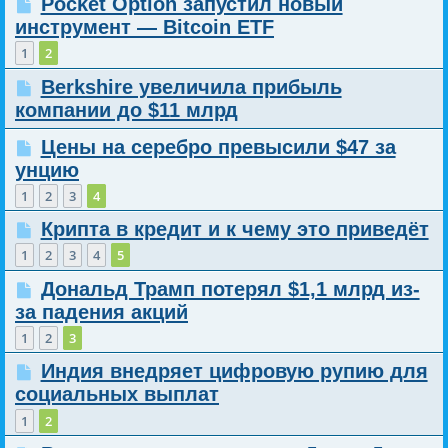
Pocket Option запустил новый
инструмент — Bitcoin ETF
1
2
Berkshire увеличила прибыль
компании до $11 млрд
Цены на серебро превысили $47 за
унцию
1
2
3
4
Крипта в кредит и к чему это приведёт
1
2
3
4
5
Дональд Трамп потерял $1,1 млрд из-
за падения акций
1
2
3
Индия внедряет цифровую рупию для
социальных выплат
1
2