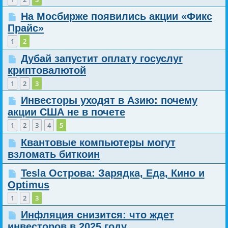
На Мосбирже появились акции «Фикс
Прайс»
1
2
Дубай запустит оплату госуслуг
криптовалютой
1
2
3
Инвесторы уходят в Азию: почему
акции США не в почете
1
2
3
4
5
Квантовые компьютеры могут
взломать биткоин
Tesla Острова: Зарядка, Еда, Кино и
Optimus
1
2
3
Инфляция снизится: что ждет
инвесторов в 2025 году