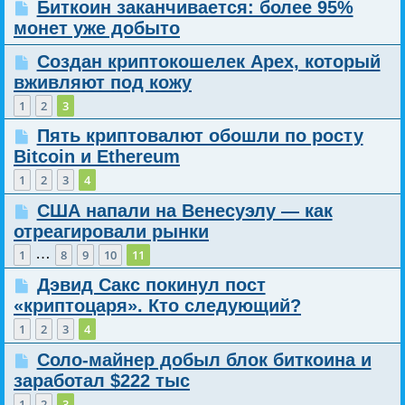
Биткоин заканчивается: более 95%
монет уже добыто
Создан криптокошелек Apex, который
вживляют под кожу
1
2
3
Пять криптовалют обошли по росту
Bitcoin и Ethereum
1
2
3
4
США напали на Венесуэлу — как
отреагировали рынки
…
1
8
9
10
11
Дэвид Сакс покинул пост
«криптоцаря». Кто следующий?
1
2
3
4
Соло-майнер добыл блок биткоина и
заработал $222 тыс
1
2
3