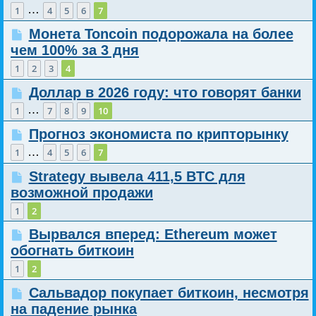
…
1
4
5
6
7
Монета Toncoin подорожала на более
чем 100% за 3 дня
1
2
3
4
Доллар в 2026 году: что говорят банки
…
1
7
8
9
10
Прогноз экономиста по крипторынку
…
1
4
5
6
7
Strategy вывела 411,5 BTC для
возможной продажи
1
2
Вырвался вперед: Ethereum может
обогнать биткоин
1
2
Сальвадор покупает биткоин, несмотря
на падение рынка