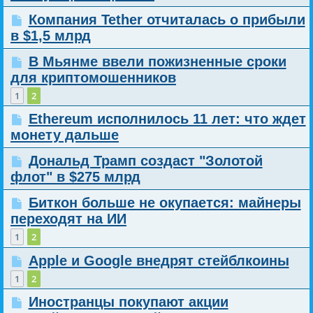
Компания Tether отчиталась о прибыли
в $1,5 млрд
В Мьянме ввели пожизненные сроки
для криптомошенников
1
2
Ethereum исполнилось 11 лет: что ждет
монету дальше
Дональд Трамп создаст "Золотой
флот" в $275 млрд
Биткон больше не окупается: майнеры
переходят на ИИ
1
2
Apple и Google внедрят стейблкоины
1
2
Иностранцы покупают акции