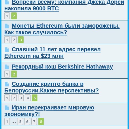
Вопреки всему: компания Джека Дорси
накопила 9000 BTC
1
2
Монеты Ethereum были заморожены.
Как такое случилось?
1
2
3
Спавший 11 лет адрес перевел
Ethereum на $23 млн
Рекордный кэш Berkshire Hathaway
1
2
Создание крипто банка в
Белоруссии.Какие перспективы?
1
2
3
4
5
Иран перекраивает мировую
экономику?!
…
1
5
6
7
8