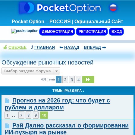
Pocket Option – РОССИЯ | Официальный Сайт
ДЕМОНСТРАЦИЯ
РЕГИСТРАЦИЯ
ВХОД
🍏
СВЕЖЕЕ
⤴️
ГЛАВНАЯ
⬅️
НАЗАД
ВПЕРЕД
➡️
Обсуждение рыночных новостей
Выбор раздела форума
1
2
3
4
След.
481 тема
ТЕМЫ РАЗДЕЛА :
Прогноз на 2026 год: что будет с
рублем и долларом
…
1
7
8
9
10
Рэй Далио рассказал о формировании
ИИ-пузыря на рынке