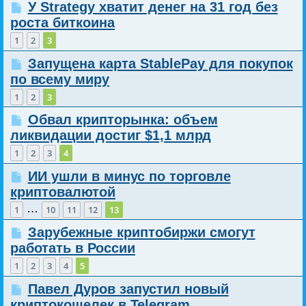
У Strategy хватит денег на 31 год без
роста биткоина
1
2
3
Запущена карта StablePay для покупок
по всему миру
1
2
3
Обвал крипторынка: объем
ликвидации достиг $1,1 млрд
1
2
3
4
ИИ ушли в минус по торговле
криптовалютой
…
1
10
11
12
13
Зарубежные криптобиржи смогут
работать в России
1
2
3
4
5
Павел Дуров запустил новый
криптокошелек в Telegram