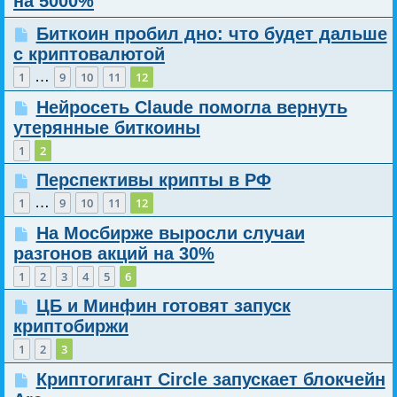
на 5000%
Биткоин пробил дно: что будет дальше
с криптовалютой
…
1
9
10
11
12
Нейросеть Claude помогла вернуть
утерянные биткоины
1
2
Перспективы крипты в РФ
…
1
9
10
11
12
На Мосбирже выросли случаи
разгонов акций на 30%
1
2
3
4
5
6
ЦБ и Минфин готовят запуск
криптобиржи
1
2
3
Криптогигант Circle запускает блокчейн