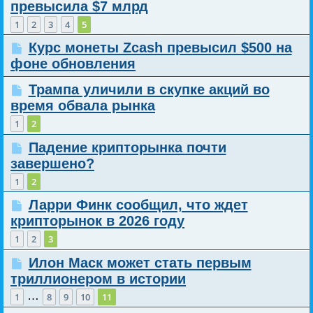
превысила $7 млрд
1
2
3
4
5
Курс монеты Zcash превысил $500 на
фоне обновления
Трампа уличили в скупке акций во
время обвала рынка
1
2
Падение крипторынка почти
завершено?
1
2
Ларри Финк сообщил, что ждет
крипторынок в 2026 году
1
2
3
Илон Маск может стать первым
триллионером в истории
…
1
8
9
10
11