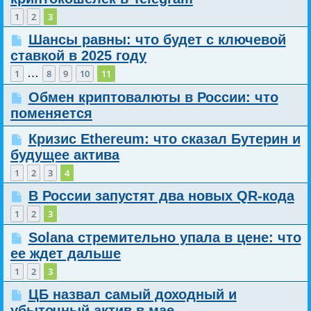
1
2
3
Шансы равны: что будет с ключевой
ставкой в 2025 году
…
1
8
9
10
11
Обмен криптовалюты в России: что
поменяется
Кризис Ethereum: что сказал Бутерин и
будущее актива
1
2
3
4
В России запустят два новых QR-кода
1
2
3
Solana стремительно упала в цене: что
ее ждет дальше
1
2
3
ЦБ назвал самый доходный и
убыточный актив в мае