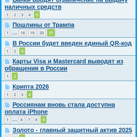
наличных средств
1
2
3
4
5
Пошлины от Трампа
…
1
18
19
20
21
В России будет введен единый QR-код
1
2
3
Карты Visa и Mastercard выводят из
обращения в России
1
2
Крипта 2026
1
2
3
4
Россиянам вновь стала доступна
оплата iPhone
…
1
6
7
8
9
Золото - главный защитный актив 2025