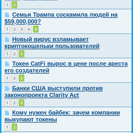
1
2
Семья Трампа соскамила людей на
$59,000,000?
1
2
3
4
5
Новый вирус взламывает
криптокошельки пользователей
1
2
3
Токен CatFi вырос в цене после ареста
его создателей
1
2
3
Банки США выступили против
законопроекта Clarity Act
1
2
3
Кому нужен байбек: зачем компании
выкупают токены
1
2