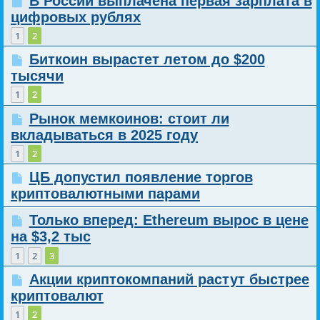
В России выплачена первая зарплата в
цифровых рублях
1
2
Биткоин вырастет летом до $200
тысячи
1
2
Рынок мемкоинов: стоит ли
вкладываться в 2025 году
1
2
ЦБ допустил появление торгов
криптовалютными парами
Только вперед: Ethereum вырос в цене
на $3,2 тыс
1
2
3
Акции криптокомпаний растут быстрее
криптовалют
1
2