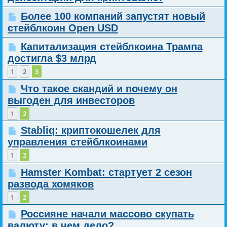
Более 100 компаний запустят новый
стейблкоин Open USD
Капитализация стейблкоина Трампа
достигла $3 млрд
1
2
3
Что такое скандий и почему он
выгоден для инвесторов
1
2
Stabliq: криптокошелек для
управления стейблкоинами
1
2
Hamster Kombat: стартует 2 сезон
развода хомяков
1
2
Россияне начали массово скупать
валюту: в чем дело?