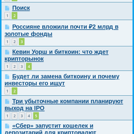
Поиск
1
2
Россияне вложили почти ₽2 млрд в
золотые фонды
1
2
3
Кевин Уорш и биткоин: что ждет
крипторынок
1
2
3
4
Будет ли замена биткоину и почему
инвесторы его ищут
1
2
Три убыточные компании планируют
выход на IPO
1
2
3
4
5
«Сбер» запустит кошелек и
депозитарий для криптовалют