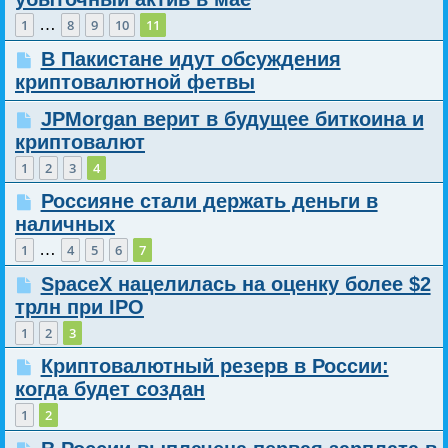
…
1
8
9
10
11
В Пакистане идут обсуждения
криптовалютной фетвы
JPMorgan верит в будущее биткоина и
криптовалют
1
2
3
4
Россияне стали держать деньги в
наличных
…
1
4
5
6
7
SpaceX нацелилась на оценку более $2
трлн при IPO
1
2
3
Криптовалютный резерв в России:
когда будет создан
1
2