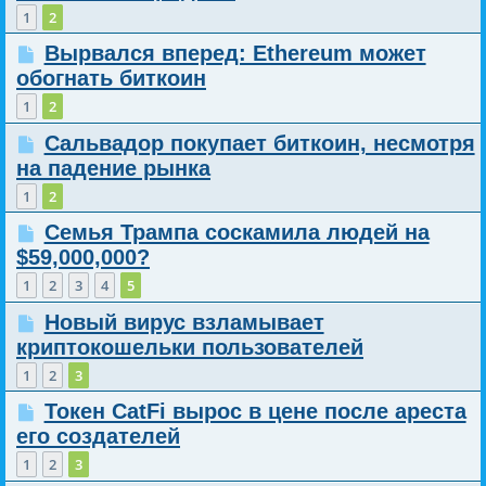
1
2
Вырвался вперед: Ethereum может
обогнать биткоин
1
2
Сальвадор покупает биткоин, несмотря
на падение рынка
1
2
Семья Трампа соскамила людей на
$59,000,000?
1
2
3
4
5
Новый вирус взламывает
криптокошельки пользователей
1
2
3
Токен CatFi вырос в цене после ареста
его создателей
1
2
3