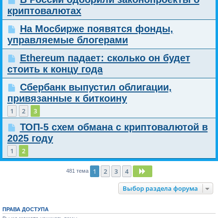
криптовалютах
На Мосбирже появятся фонды,
управляемые блогерами
Ethereum падает: сколько он будет
стоить к концу года
Сбербанк выпустил облигации,
привязанные к биткоину
1
2
3
ТОП-5 схем обмана с криптовалютой в
2025 году
1
2
1
2
3
4
След.
481 тема
Выбор раздела форума
ПРАВА ДОСТУПА