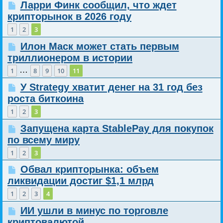
Ларри Финк сообщил, что ждет
крипторынок в 2026 году
1
2
3
Илон Маск может стать первым
триллионером в истории
…
1
8
9
10
11
У Strategy хватит денег на 31 год без
роста биткоина
1
2
3
Запущена карта StablePay для покупок
по всему миру
1
2
3
Обвал крипторынка: объем
ликвидации достиг $1,1 млрд
1
2
3
4
ИИ ушли в минус по торговле
криптовалютой