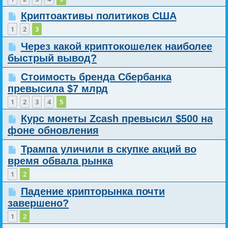
Криптоактивы политиков США
1
2
3
Через какой криптокошелек наиболее
быстрый вывод?
Стоимость бренда Сбербанка
превысила $7 млрд
1
2
3
4
5
Курс монеты Zcash превысил $500 на
фоне обновления
Трампа уличили в скупке акций во
время обвала рынка
1
2
Падение крипторынка почти
завершено?
1
2