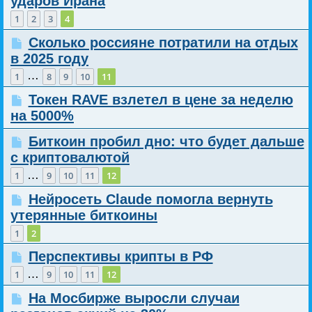
ударов Ирана
1
2
3
4
Сколько россияне потратили на отдых
в 2025 году
…
1
8
9
10
11
Токен RAVE взлетел в цене за неделю
на 5000%
Биткоин пробил дно: что будет дальше
с криптовалютой
…
1
9
10
11
12
Нейросеть Claude помогла вернуть
утерянные биткоины
1
2
Перспективы крипты в РФ
…
1
9
10
11
12
На Мосбирже выросли случаи