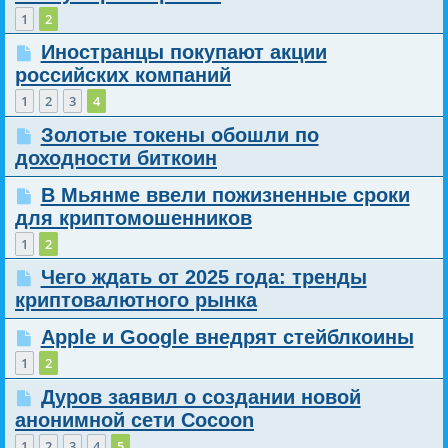
1
2
Иностранцы покупают акции
российских компаний
1
2
3
4
Золотые токены обошли по
доходности биткоин
В Мьянме ввели пожизненные сроки
для криптомошенников
1
2
Чего ждать от 2025 года: тренды
криптовалютного рынка
Apple и Google внедрят стейблкоины
1
2
Дуров заявил о создании новой
анонимной сети Cocoon
1
2
3
4
5