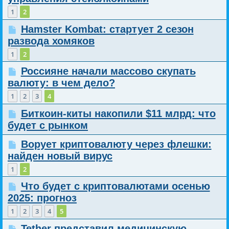
1
2
Hamster Kombat: стартует 2 сезон
развода хомяков
1
2
Россияне начали массово скупать
валюту: в чем дело?
1
2
3
4
Биткоин-киты накопили $11 млрд: что
будет с рынком
Ворует криптовалюту через флешки:
найден новый вирус
1
2
Что будет с криптовалютами осенью
2025: прогноз
1
2
3
4
5
Tether представил медицинскую