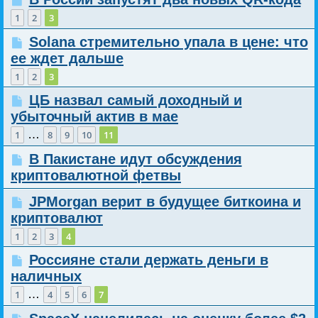
1
2
3
Solana стремительно упала в цене: что
ее ждет дальше
1
2
3
ЦБ назвал самый доходный и
убыточный актив в мае
…
1
8
9
10
11
В Пакистане идут обсуждения
криптовалютной фетвы
JPMorgan верит в будущее биткоина и
криптовалют
1
2
3
4
Россияне стали держать деньги в
наличных
…
1
4
5
6
7