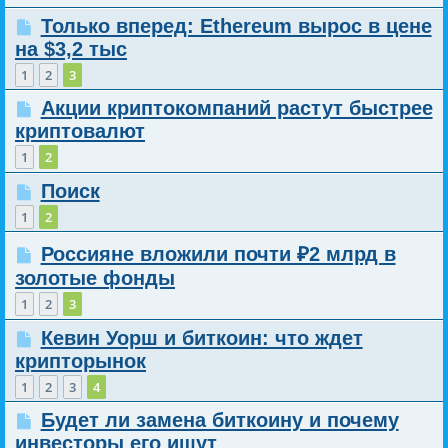
Только вперед: Ethereum вырос в цене
на $3,2 тыс
1
2
3
Акции криптокомпаний растут быстрее
криптовалют
1
2
Поиск
1
2
Россияне вложили почти ₽2 млрд в
золотые фонды
1
2
3
Кевин Уорш и биткоин: что ждет
крипторынок
1
2
3
4
Будет ли замена биткоину и почему
инвесторы его ищут