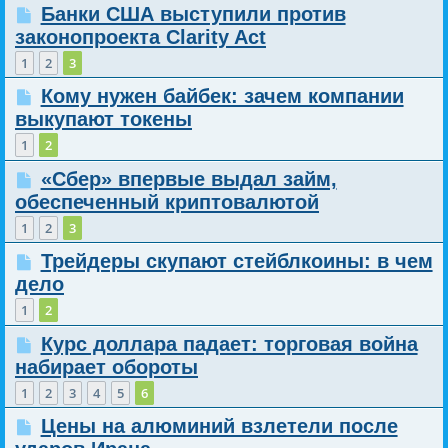
Банки США выступили против
законопроекта Clarity Act
1
2
3
Кому нужен байбек: зачем компании
выкупают токены
1
2
«Сбер» впервые выдал займ,
обеспеченный криптовалютой
1
2
3
Трейдеры скупают стейблкоины: в чем
дело
1
2
Курс доллара падает: торговая война
набирает обороты
1
2
3
4
5
6
Цены на алюминий взлетели после