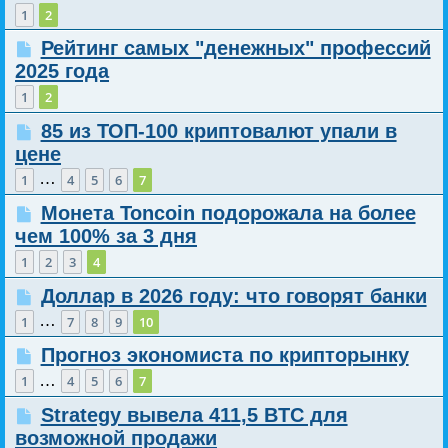
1
2
Рейтинг самых "денежных" профессий
2025 года
1
2
85 из ТОП-100 криптовалют упали в
цене
…
1
4
5
6
7
Монета Toncoin подорожала на более
чем 100% за 3 дня
1
2
3
4
Доллар в 2026 году: что говорят банки
…
1
7
8
9
10
Прогноз экономиста по крипторынку
…
1
4
5
6
7
Strategy вывела 411,5 BTC для
возможной продажи