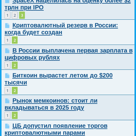
SpaceX нацелилась на оценку более $2
трлн при IPO
1
2
3
Криптовалютный резерв в России:
когда будет создан
1
2
В России выплачена первая зарплата в
цифровых рублях
1
2
Биткоин вырастет летом до $200
тысячи
1
2
Рынок мемкоинов: стоит ли
вкладываться в 2025 году
1
2
ЦБ допустил появление торгов
криптовалютными парами