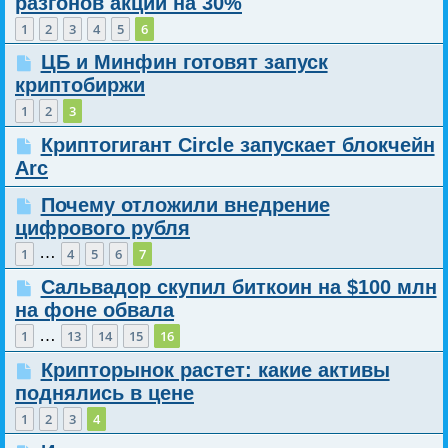
разгонов акций на 30%
1
2
3
4
5
6
ЦБ и Минфин готовят запуск
криптобиржи
1
2
3
Криптогигант Circle запускает блокчейн
Arc
Почему отложили внедрение
цифрового рубля
…
1
4
5
6
7
Сальвадор скупил биткоин на $100 млн
на фоне обвала
…
1
13
14
15
16
Крипторынок растет: какие активы
поднялись в цене
1
2
3
4