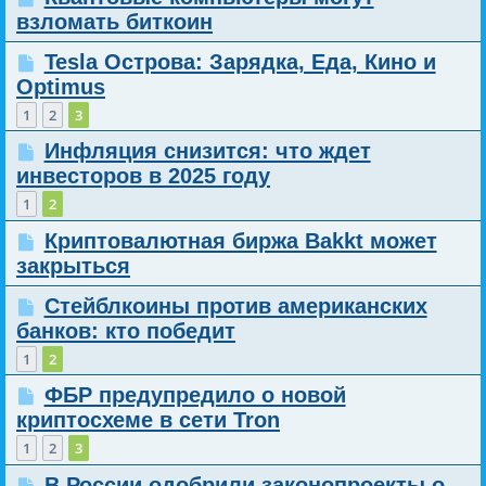
взломать биткоин
Tesla Острова: Зарядка, Еда, Кино и
Optimus
1
2
3
Инфляция снизится: что ждет
инвесторов в 2025 году
1
2
Криптовалютная биржа Bakkt может
закрыться
Стейблкоины против американских
банков: кто победит
1
2
ФБР предупредило о новой
криптосхеме в сети Tron
1
2
3
В России одобрили законопроекты о