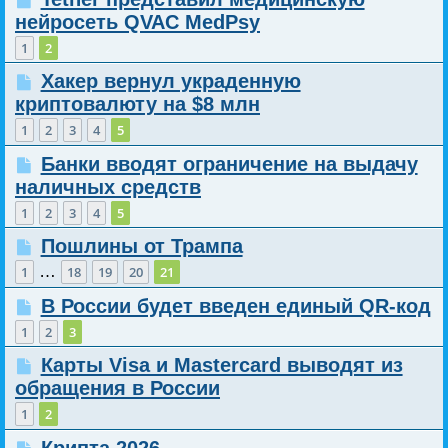
нейросеть QVAC MedPsy
1
2
Хакер вернул украденную
криптовалюту на $8 млн
1
2
3
4
5
Банки вводят ограничение на выдачу
наличных средств
1
2
3
4
5
Пошлины от Трампа
…
1
18
19
20
21
В России будет введен единый QR-код
1
2
3
Карты Visa и Mastercard выводят из
обращения в России
1
2
Крипта 2026