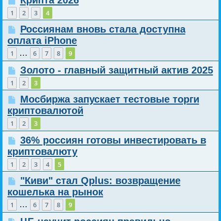
1
2
3
4
Россиянам вновь стала доступна
оплата iPhone
…
1
6
7
8
9
Золото - главный защитный актив 2025
1
2
3
Мосбиржа запускает тестовые торги
криптовалютой
1
2
3
36% россиян готовы инвестировать в
криптовалюту
1
2
3
4
5
"Киви" стал Qplus: возвращение
кошелька на рынок
…
1
6
7
8
9