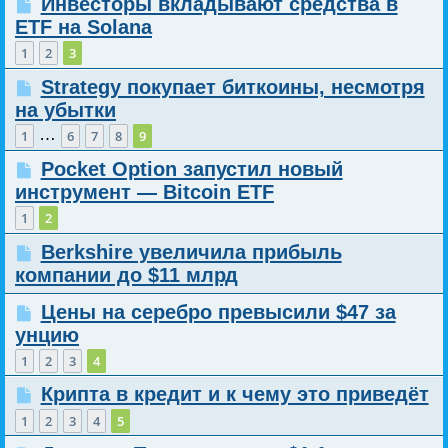
Инвесторы вкладывают средства в
ETF на Solana
1
2
3
Strategy покупает биткоины, несмотря
на убытки
…
1
6
7
8
9
Pocket Option запустил новый
инструмент — Bitcoin ETF
1
2
Berkshire увеличила прибыль
компании до $11 млрд
Цены на серебро превысили $47 за
унцию
1
2
3
4
Крипта в кредит и к чему это приведёт
1
2
3
4
5