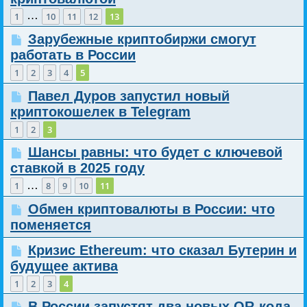
…
1
10
11
12
13
Зарубежные криптобиржи смогут
работать в России
1
2
3
4
5
Павел Дуров запустил новый
криптокошелек в Telegram
1
2
3
Шансы равны: что будет с ключевой
ставкой в 2025 году
…
1
8
9
10
11
Обмен криптовалюты в России: что
поменяется
Кризис Ethereum: что сказал Бутерин и
будущее актива
1
2
3
4
В России запустят два новых QR-кода