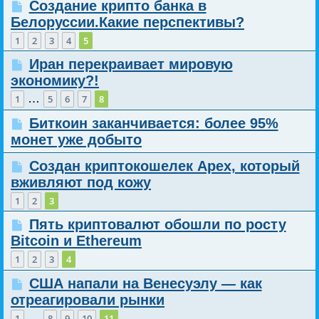
Создание крипто банка в
Белоруссии.Какие перспективы?
1
2
3
4
5
Иран перекраивает мировую
экономику?!
…
1
5
6
7
8
Биткоин заканчивается: более 95%
монет уже добыто
Создан криптокошелек Apex, который
вживляют под кожу
1
2
3
Пять криптовалют обошли по росту
Bitcoin и Ethereum
1
2
3
4
США напали на Венесуэлу — как
отреагировали рынки
…
1
8
9
10
11