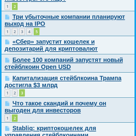
1
2
Три убыточные компании планируют
выход на IPO
1
2
3
4
5
«Сбер» запустит кошелек и
депозитарий для криптовалют
Более 100 компаний запустят новый
стейблкоин Open USD
Капитализация стейблкоина Трампа
достигла $3 млрд
1
2
3
Что такое скандий и почему он
выгоден для инвесторов
1
2
Stabliq: криптокошелек для
управления стейблкоинами