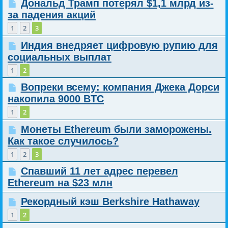
Дональд Трамп потерял $1,1 млрд из-
за падения акций
1
2
3
Индия внедряет цифровую рупию для
социальных выплат
1
2
Вопреки всему: компания Джека Дорси
накопила 9000 BTC
1
2
Монеты Ethereum были заморожены.
Как такое случилось?
1
2
3
Спавший 11 лет адрес перевел
Ethereum на $23 млн
Рекордный кэш Berkshire Hathaway
1
2