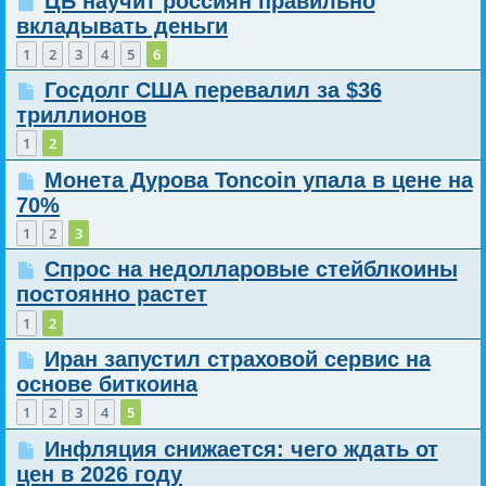
ЦБ научит россиян правильно
вкладывать деньги
1
2
3
4
5
6
Госдолг США перевалил за $36
триллионов
1
2
Монета Дурова Toncoin упала в цене на
70%
1
2
3
Спрос на недолларовые стейблкоины
постоянно растет
1
2
Иран запустил страховой сервис на
основе биткоина
1
2
3
4
5
Инфляция снижается: чего ждать от
цен в 2026 году