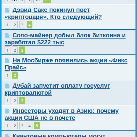
Дэвид Сакс покинул пост
«криптоцаря». Кто следующий?
1
2
3
4
Соло-майнер добыл блок биткоина и
заработал $222 тыс
1
2
3
На Мосбирже появились акции «Фикс
Прайс»
1
2
Дубай запустит оплату госуслуг
криптовалютой
1
2
3
Инвесторы уходят в Азию: почему
акции США не в почете
1
2
3
4
5
Квантовые компьютеры могут