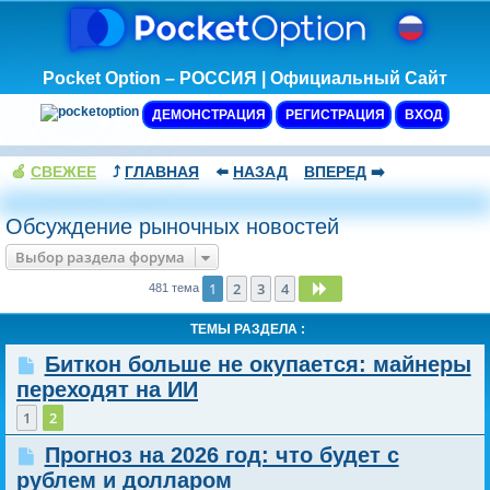
Pocket Option – РОССИЯ | Официальный Сайт
ДЕМОНСТРАЦИЯ
РЕГИСТРАЦИЯ
ВХОД
🍏
СВЕЖЕЕ
⤴️
ГЛАВНАЯ
⬅️
НАЗАД
ВПЕРЕД
➡️
Обсуждение рыночных новостей
Выбор раздела форума
1
2
3
4
След.
481 тема
ТЕМЫ РАЗДЕЛА :
Биткон больше не окупается: майнеры
переходят на ИИ
1
2
Прогноз на 2026 год: что будет с
рублем и долларом