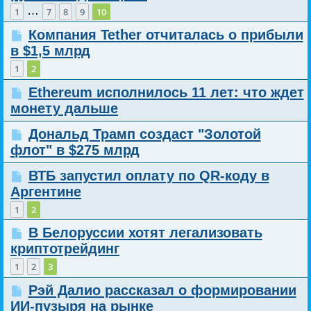
…
1
7
8
9
10
Компания Tether отчиталась о прибыли
в $1,5 млрд
1
2
Ethereum исполнилось 11 лет: что ждет
монету дальше
Дональд Трамп создаст "Золотой
флот" в $275 млрд
ВТБ запустил оплату по QR-коду в
Аргентине
1
2
В Белоруссии хотят легализовать
криптотрейдинг
1
2
3
Рэй Далио рассказал о формировании
ИИ-пузыря на рынке