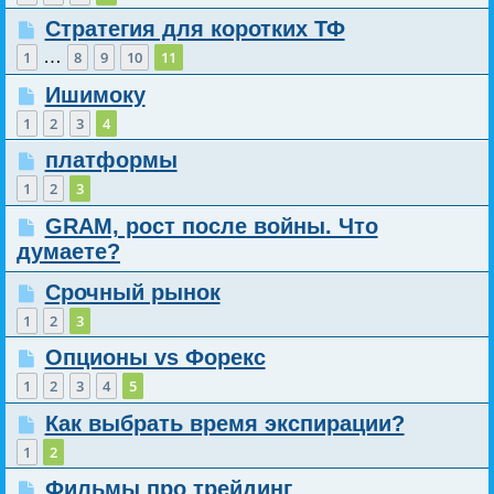
Стратегия для коротких ТФ
…
1
8
9
10
11
Ишимоку
1
2
3
4
платформы
1
2
3
GRAM, рост после войны. Что
думаете?
Срочный рынок
1
2
3
Опционы vs Форекс
1
2
3
4
5
Как выбрать время экспирации?
1
2
Фильмы про трейдинг