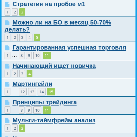
Стратегия на пробое м1
1
2
3
Можно ли на БО в месяц 50-70%
делать?
1
2
3
4
5
Гарантированная успешная торговля
…
1
8
9
10
11
Начинающий ищет новичка
1
2
3
4
Мартингейли
…
1
12
13
14
15
Принципы трейдинга
…
1
8
9
10
11
Мульти-таймфрейм анализ
1
2
3