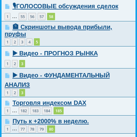
🎙️ГОЛОСОВЫЕ обсуждения сделок
…
1
55
56
57
58
🏦 Скриншоты вывода прибыли,
пруфы
1
2
3
4
5
▶️ Видео - ПРОГНОЗ РЫНКА
1
2
3
▶️ Видео - ФУНДАМЕНТАЛЬНЫЙ
АНАЛИЗ
1
2
3
Торговля индексом DAX
…
1
182
183
184
185
Путь к +2000% в неделю.
…
1
77
78
79
80