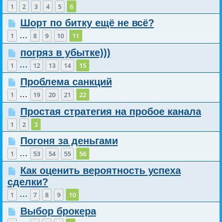
1
2
3
4
5
6
Шорт по битку ещё не всё?
…
1
8
9
10
11
погряз в убытке)))
…
1
12
13
14
15
Проблема санкций
…
1
19
20
21
22
Простая стратегия на пробое канала
1
2
3
Погоня за деньгами
…
1
53
54
55
56
Как оценить вероятность успеха
сделки?
…
1
7
8
9
10
Выбор брокера