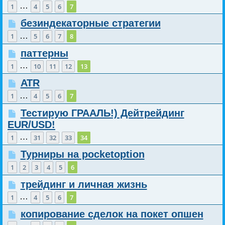
…
1
4
5
6
7
безиндекаторные стратегии
…
1
5
6
7
8
паттерны
…
1
10
11
12
13
ATR
…
1
4
5
6
7
Тестирую ГРААЛЬ!) Дейтрейдинг
EUR/USD!
…
1
31
32
33
34
Турниры на pocketoption
1
2
3
4
5
6
трейдинг и личная жизнь
…
1
4
5
6
7
копирование сделок на покет опшен