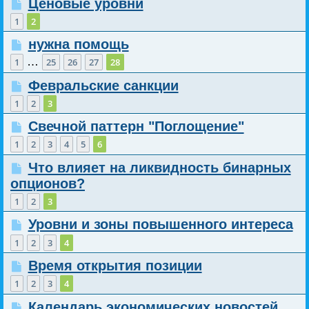
Ценовые уровни
1
2
нужна помощь
…
1
25
26
27
28
Февральские санкции
1
2
3
Свечной паттерн "Поглощение"
1
2
3
4
5
6
Что влияет на ликвидность бинарных
опционов?
1
2
3
Уровни и зоны повышенного интереса
1
2
3
4
Время открытия позиции
1
2
3
4
Календарь экономических новостей