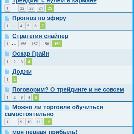
Трейдинг с нулем в кармане
…
1
22
23
24
25
Прогноз по эфиру
…
1
4
5
6
7
Стратегия снайпер
…
1
156
157
158
159
Оскар Грайн
1
2
3
4
Доджи
1
2
Поговорим? О трейдинге и не совсем
1
2
3
4
5
Можно ли торговле обучиться
самостоятельно
…
1
9
10
11
12
моя первая прибыль!