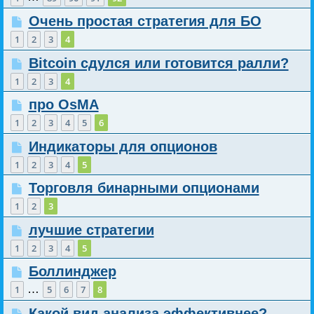
Очень простая стратегия для БО
1
2
3
4
Bitcoin сдулся или готовится ралли?
1
2
3
4
про OsMA
1
2
3
4
5
6
Индикаторы для опционов
1
2
3
4
5
Торговля бинарными опционами
1
2
3
лучшие стратегии
1
2
3
4
5
Боллинджер
…
1
5
6
7
8
Какой вид анализа эффективнее?