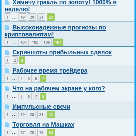
Химичу грааль по золоту! 1000% в
неделю!
…
1
19
20
21
22
Высоконадежные прогнозы по
криптовалютам!
…
1
104
105
106
107
Скриншоты прибыльных сделок
1
2
3
Рабочее время трейдера
…
1
4
5
6
7
Что на рабочем экране у кого?
…
1
5
6
7
8
Импульсные свечи
…
1
19
20
21
22
Торговля на Машках
…
1
77
78
79
80