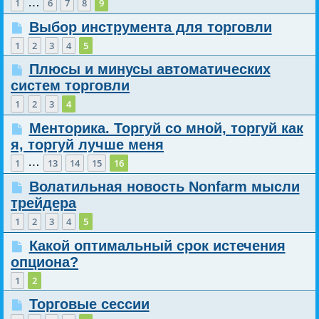
…
1
6
7
8
9
Выбор инструмента для торговли
1
2
3
4
5
Плюсы и минусы автоматических
систем торговли
1
2
3
4
Менторика. Торгуй со мной, торгуй как
я, торгуй лучше меня
…
1
13
14
15
16
Волатильная новость Nonfarm мысли
трейдера
1
2
3
4
5
Какой оптимальный срок истечения
опциона?
1
2
Торговые сессии