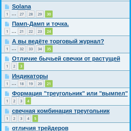
Solana
…
1
27
28
29
30
Памп-Дамп и точка.
…
1
21
22
23
24
А вы ведёте торговый журнал?
…
1
32
33
34
35
Отличие бычьей свечки от растущей
1
2
3
Индикаторы
…
1
18
19
20
21
Формация "треугольник" или "вымпел"
1
2
3
4
свечная комбинация треугольник
1
2
3
4
5
отличия трейдеров