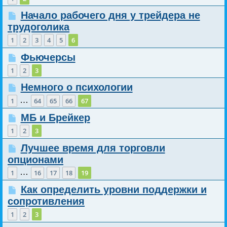
Начало рабочего дня у трейдера не
трудоголика
1
2
3
4
5
6
Фьючерсы
1
2
3
Немного о психологии
…
1
64
65
66
67
МБ и Брейкер
1
2
3
Лучшее время для торговли
опционами
…
1
16
17
18
19
Как определить уровни поддержки и
сопротивления
1
2
3