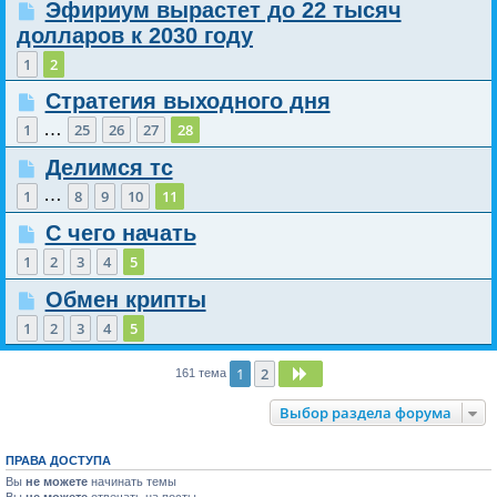
Эфириум вырастет до 22 тысяч
долларов к 2030 году
1
2
Стратегия выходного дня
…
1
25
26
27
28
Делимся тс
…
1
8
9
10
11
С чего начать
1
2
3
4
5
Обмен крипты
1
2
3
4
5
1
2
След.
161 тема
Выбор раздела форума
ПРАВА ДОСТУПА
Вы
не можете
начинать темы