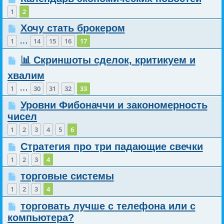
1
2
Хочу стать брокером
…
1
14
15
16
17
📊 Скриншоты сделок, критикуем и
хвалим
…
1
30
31
32
33
Уровни Фибоначчи и закономерность
чисел
1
2
3
4
5
6
Стратегия про три падающие свечки
1
2
3
4
торговые системы
1
2
3
4
торговать лучше с телефона или с
компьютера?