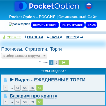
Pocket Option – РОССИЯ | Официальный Сайт
ДЕМОНСТРАЦИЯ
РЕГИСТРАЦИЯ
ВХОД
🍏
СВЕЖЕЕ
⤴️
ГЛАВНАЯ
⬅️
НАЗАД
ВПЕРЕД
➡️
Прогнозы, Стратегии, Торги
Выбор раздела форума
1
2
След.
161 тема
ТЕМЫ РАЗДЕЛА :
▶️ Видео - ЕЖЕДНЕВНЫЕ ТОРГИ
…
1
54
55
56
57
Базарим про крипту
…
1
57
58
59
60