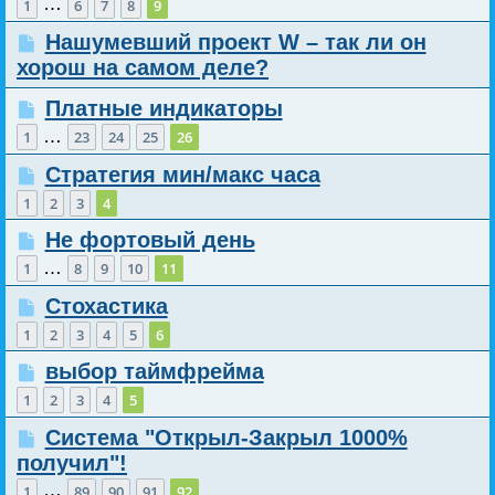
…
1
6
7
8
9
Нашумевший проект W – так ли он
хорош на самом деле?
Платные индикаторы
…
1
23
24
25
26
Стратегия мин/макс часа
1
2
3
4
Не фортовый день
…
1
8
9
10
11
Стохастика
1
2
3
4
5
6
выбор таймфрейма
1
2
3
4
5
Система "Открыл-Закрыл 1000%
получил"!
…
1
89
90
91
92