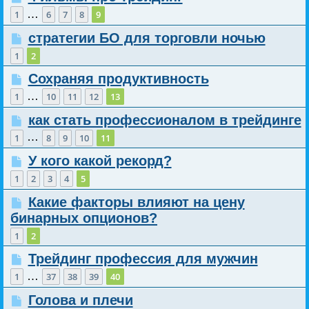
…
1
6
7
8
9
стратегии БО для торговли ночью
1
2
Сохраняя продуктивность
…
1
10
11
12
13
как стать профессионалом в трейдинге
…
1
8
9
10
11
У кого какой рекорд?
1
2
3
4
5
Какие факторы влияют на цену
бинарных опционов?
1
2
Трейдинг профессия для мужчин
…
1
37
38
39
40
Голова и плечи