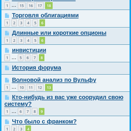
…
1
15
16
17
18
Торговля облигациями
1
2
3
4
5
6
Длинные или короткие опционы
1
2
3
4
5
6
инвистиции
…
1
5
6
7
8
История форума
Волновой анализ по Вульфу
…
1
10
11
12
13
Кто-нибудь из вас уже соорудил свою
систему?
…
1
6
7
8
9
Что было с франком?
1
2
3
4