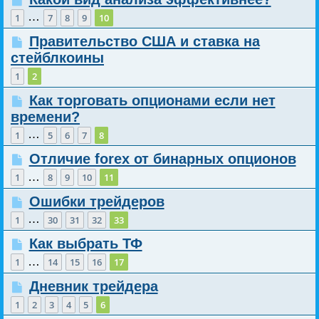
…
1
7
8
9
10
Правительство США и ставка на
стейблкоины
1
2
Как торговать опционами если нет
времени?
…
1
5
6
7
8
Отличие forex от бинарных опционов
…
1
8
9
10
11
Ошибки трейдеров
…
1
30
31
32
33
Как выбрать ТФ
…
1
14
15
16
17
Дневник трейдера
1
2
3
4
5
6