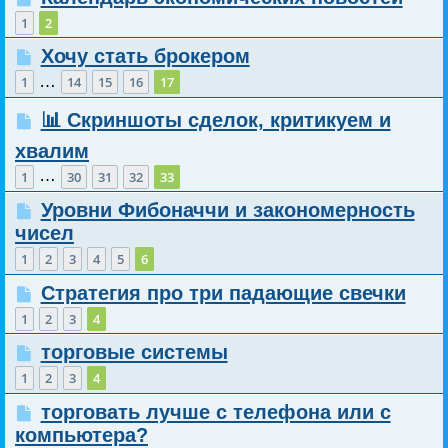
1
2
Хочу стать брокером
…
1
14
15
16
17
📊 Скриншоты сделок, критикуем и
хвалим
…
1
30
31
32
33
Уровни Фибоначчи и закономерность
чисел
1
2
3
4
5
6
Стратегия про три падающие свечки
1
2
3
4
торговые системы
1
2
3
4
торговать лучше с телефона или с
компьютера?