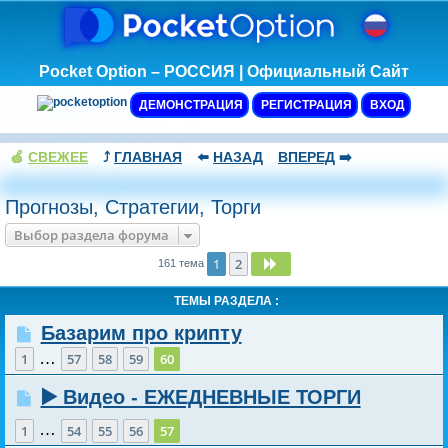
Pocket Option – РОССИЯ | Официальный Сайт
ДЕМОНСТРАЦИЯ
РЕГИСТРАЦИЯ
ВХОД
🍏
СВЕЖЕЕ
⤴️
ГЛАВНАЯ
⬅️
НАЗАД
ВПЕРЕД
➡️
Прогнозы, Стратегии, Торги
Выбор раздела форума
1
2
След.
161 тема
ТЕМЫ РАЗДЕЛА :
Базарим про крипту
…
1
57
58
59
60
▶️ Видео - ЕЖЕДНЕВНЫЕ ТОРГИ
…
1
54
55
56
57