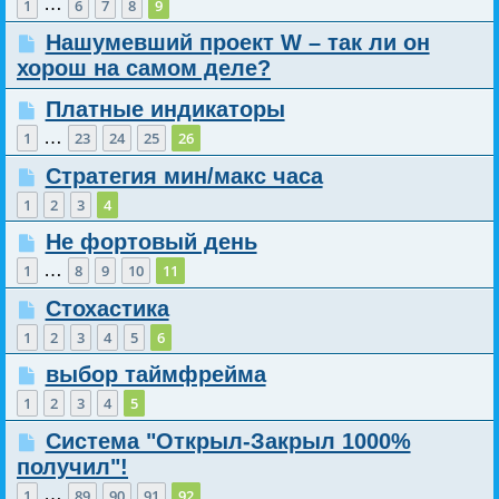
…
1
6
7
8
9
Нашумевший проект W – так ли он
хорош на самом деле?
Платные индикаторы
…
1
23
24
25
26
Стратегия мин/макс часа
1
2
3
4
Не фортовый день
…
1
8
9
10
11
Стохастика
1
2
3
4
5
6
выбор таймфрейма
1
2
3
4
5
Система "Открыл-Закрыл 1000%
получил"!
…
1
89
90
91
92