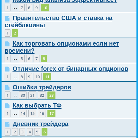
…
1
7
8
9
10
Правительство США и ставка на
стейблкоины
1
2
Как торговать опционами если нет
времени?
…
1
5
6
7
8
Отличие forex от бинарных опционов
…
1
8
9
10
11
Ошибки трейдеров
…
1
30
31
32
33
Как выбрать ТФ
…
1
14
15
16
17
Дневник трейдера
1
2
3
4
5
6