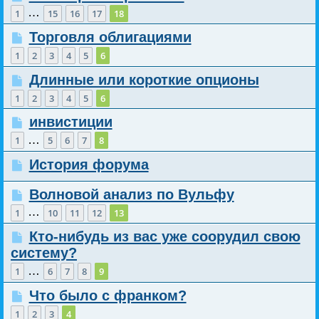
…
1
15
16
17
18
Торговля облигациями
1
2
3
4
5
6
Длинные или короткие опционы
1
2
3
4
5
6
инвистиции
…
1
5
6
7
8
История форума
Волновой анализ по Вульфу
…
1
10
11
12
13
Кто-нибудь из вас уже соорудил свою
систему?
…
1
6
7
8
9
Что было с франком?
1
2
3
4