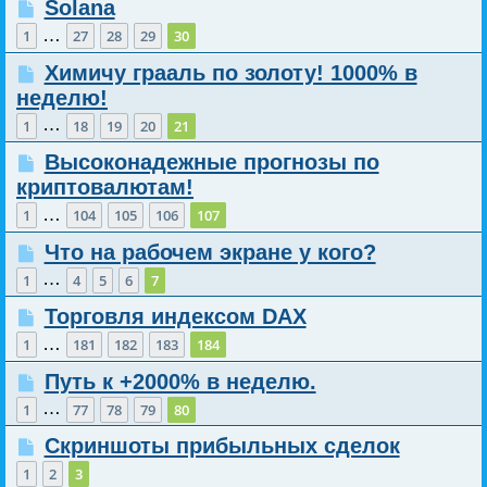
Solana
…
1
27
28
29
30
Химичу грааль по золоту! 1000% в
неделю!
…
1
18
19
20
21
Высоконадежные прогнозы по
криптовалютам!
…
1
104
105
106
107
Что на рабочем экране у кого?
…
1
4
5
6
7
Торговля индексом DAX
…
1
181
182
183
184
Путь к +2000% в неделю.
…
1
77
78
79
80
Скриншоты прибыльных сделок
1
2
3