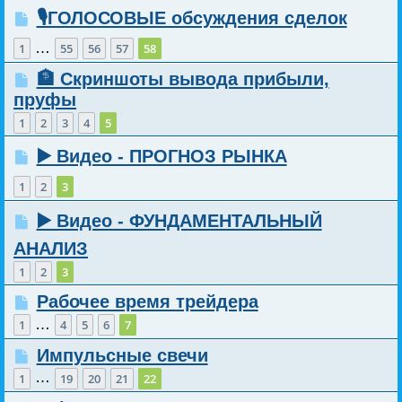
🎙️ГОЛОСОВЫЕ обсуждения сделок
…
1
55
56
57
58
🏦 Скриншоты вывода прибыли,
пруфы
1
2
3
4
5
▶️ Видео - ПРОГНОЗ РЫНКА
1
2
3
▶️ Видео - ФУНДАМЕНТАЛЬНЫЙ
АНАЛИЗ
1
2
3
Рабочее время трейдера
…
1
4
5
6
7
Импульсные свечи
…
1
19
20
21
22