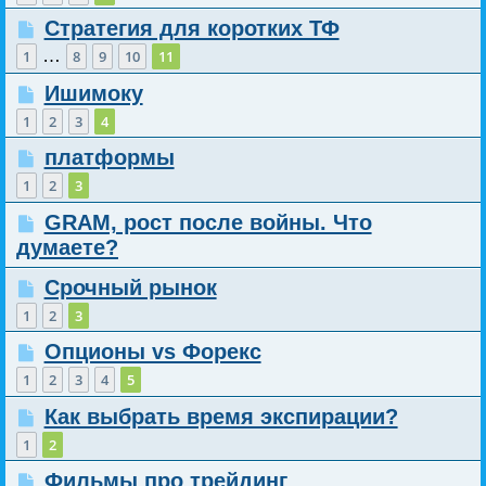
Стратегия для коротких ТФ
…
1
8
9
10
11
Ишимоку
1
2
3
4
платформы
1
2
3
GRAM, рост после войны. Что
думаете?
Срочный рынок
1
2
3
Опционы vs Форекс
1
2
3
4
5
Как выбрать время экспирации?
1
2
Фильмы про трейдинг