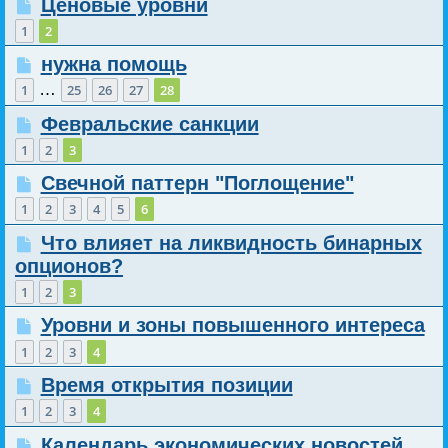
Ценовые уровни
1
2
нужна помощь
…
1
25
26
27
28
Февральские санкции
1
2
3
Свечной паттерн "Поглощение"
1
2
3
4
5
6
Что влияет на ликвидность бинарных
опционов?
1
2
3
Уровни и зоны повышенного интереса
1
2
3
4
Время открытия позиции
1
2
3
4
Календарь экономических новостей