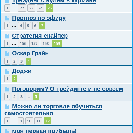
Трейдинг с нулем в кармане
…
1
22
23
24
25
Прогноз по эфиру
…
1
4
5
6
7
Стратегия снайпер
…
1
156
157
158
159
Оскар Грайн
1
2
3
4
Доджи
1
2
Поговорим? О трейдинге и не совсем
1
2
3
4
5
Можно ли торговле обучиться
самостоятельно
…
1
9
10
11
12
моя первая прибыль!