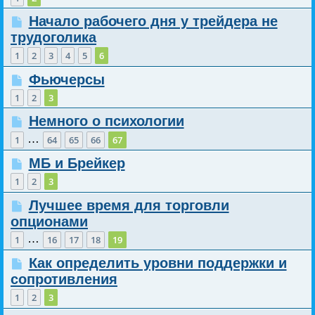
Начало рабочего дня у трейдера не
трудоголика
1
2
3
4
5
6
Фьючерсы
1
2
3
Немного о психологии
…
1
64
65
66
67
МБ и Брейкер
1
2
3
Лучшее время для торговли
опционами
…
1
16
17
18
19
Как определить уровни поддержки и
сопротивления
1
2
3