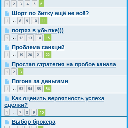
1
2
3
4
5
6
Шорт по битку ещё не всё?
…
1
8
9
10
11
погряз в убытке)))
…
1
12
13
14
15
Проблема санкций
…
1
19
20
21
22
Простая стратегия на пробое канала
1
2
3
Погоня за деньгами
…
1
53
54
55
56
Как оценить вероятность успеха
сделки?
…
1
7
8
9
10
Выбор брокера