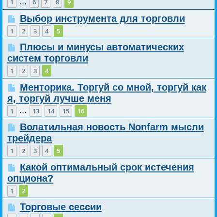
…
1
6
7
8
9
Выбор инструмента для торговли
1
2
3
4
5
Плюсы и минусы автоматических
систем торговли
1
2
3
4
Менторика. Торгуй со мной, торгуй как
я, торгуй лучше меня
…
1
13
14
15
16
Волатильная новость Nonfarm мысли
трейдера
1
2
3
4
5
Какой оптимальный срок истечения
опциона?
1
2
Торговые сессии