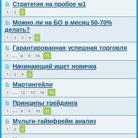
Стратегия на пробое м1
1
2
3
Можно ли на БО в месяц 50-70%
делать?
1
2
3
4
5
Гарантированная успешная торговля
…
1
8
9
10
11
Начинающий ищет новичка
1
2
3
4
Мартингейли
…
1
12
13
14
15
Принципы трейдинга
…
1
8
9
10
11
Мульти-таймфрейм анализ
1
2
3