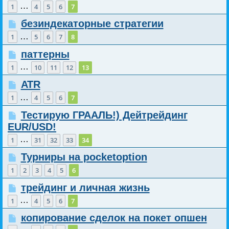
…
1
4
5
6
7
безиндекаторные стратегии
…
1
5
6
7
8
паттерны
…
1
10
11
12
13
ATR
…
1
4
5
6
7
Тестирую ГРААЛЬ!) Дейтрейдинг
EUR/USD!
…
1
31
32
33
34
Турниры на pocketoption
1
2
3
4
5
6
трейдинг и личная жизнь
…
1
4
5
6
7
копирование сделок на покет опшен