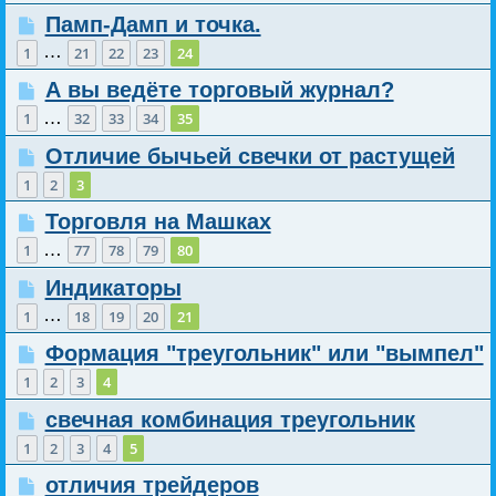
Памп-Дамп и точка.
…
1
21
22
23
24
А вы ведёте торговый журнал?
…
1
32
33
34
35
Отличие бычьей свечки от растущей
1
2
3
Торговля на Машках
…
1
77
78
79
80
Индикаторы
…
1
18
19
20
21
Формация "треугольник" или "вымпел"
1
2
3
4
свечная комбинация треугольник
1
2
3
4
5
отличия трейдеров