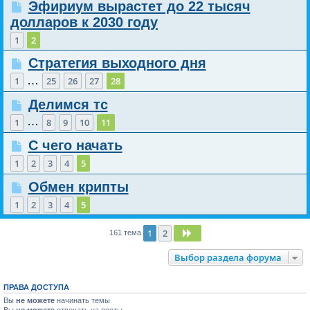
Эфириум вырастет до 22 тысяч
долларов к 2030 году
1
2
Стратегия выходного дня
…
1
25
26
27
28
Делимся тс
…
1
8
9
10
11
С чего начать
1
2
3
4
5
Обмен крипты
1
2
3
4
5
1
2
След.
161 тема
Выбор раздела форума
ПРАВА ДОСТУПА
Вы
не можете
начинать темы