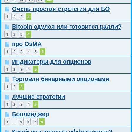
Очень простая стратегия для БО
1
2
3
4
Bitcoin сдулся или готовится ралли?
1
2
3
4
про OsMA
1
2
3
4
5
6
Индикаторы для опционов
1
2
3
4
5
Торговля бинарными опционами
1
2
3
лучшие стратегии
1
2
3
4
5
Боллинджер
…
1
5
6
7
8
Какой вид анализа эффективнее?