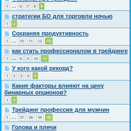
…
1
6
7
8
9
стратегии БО для торговли ночью
1
2
Сохраняя продуктивность
…
1
10
11
12
13
как стать профессионалом в трейдинге
…
1
8
9
10
11
У кого какой рекорд?
1
2
3
4
5
Какие факторы влияют на цену
бинарных опционов?
1
2
Трейдинг профессия для мужчин
…
1
37
38
39
40
Голова и плечи