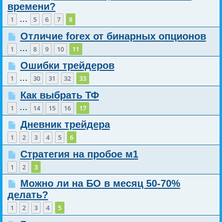
времени?
…
1
5
6
7
8
Отличие forex от бинарных опционов
…
1
8
9
10
11
Ошибки трейдеров
…
1
30
31
32
33
Как выбрать ТФ
…
1
14
15
16
17
Дневник трейдера
1
2
3
4
5
6
Стратегия на пробое м1
1
2
3
Можно ли на БО в месяц 50-70%
делать?
1
2
3
4
5