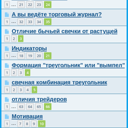
…
1
21
22
23
24
А вы ведёте торговый журнал?
…
1
32
33
34
35
Отличие бычьей свечки от растущей
1
2
3
Индикаторы
…
1
18
19
20
21
Формация "треугольник" или "вымпел"
1
2
3
4
свечная комбинация треугольник
1
2
3
4
5
отличия трейдеров
…
1
63
64
65
66
Мотивация
…
1
7
8
9
10