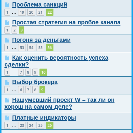
Проблема санкций
…
1
19
20
21
22
Простая стратегия на пробое канала
1
2
3
Погоня за деньгами
…
1
53
54
55
56
Как оценить вероятность успеха
сделки?
…
1
7
8
9
10
Выбор брокера
…
1
6
7
8
9
Нашумевший проект W – так ли он
хорош на самом деле?
Платные индикаторы
…
1
23
24
25
26