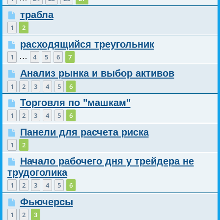
трабла
1
2
расходящийся треугольник
…
1
4
5
6
7
Анализ рынка и выбор активов
1
2
3
4
5
6
Торговля по "машкам"
1
2
3
4
5
6
Панели для расчета риска
1
2
Начало рабочего дня у трейдера не
трудоголика
1
2
3
4
5
6
Фьючерсы
1
2
3