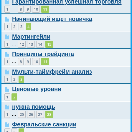
Гарантированная успешная торговля
…
1
8
9
10
11
Начинающий ищет новичка
1
2
3
4
Мартингейли
…
1
12
13
14
15
Принципы трейдинга
…
1
8
9
10
11
Мульти-таймфрейм анализ
1
2
3
Ценовые уровни
1
2
нужна помощь
…
1
25
26
27
28
Февральские санкции
1
2
3