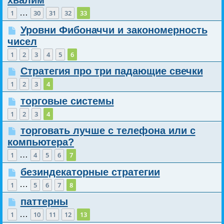
хвалим
…
1
30
31
32
33
Уровни Фибоначчи и закономерность
чисел
1
2
3
4
5
6
Стратегия про три падающие свечки
1
2
3
4
торговые системы
1
2
3
4
торговать лучше с телефона или с
компьютера?
…
1
4
5
6
7
безиндекаторные стратегии
…
1
5
6
7
8
паттерны
…
1
10
11
12
13