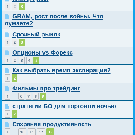
1
2
3
GRAM, рост после войны. Что
думаете?
Срочный рынок
1
2
3
Опционы vs Форекс
1
2
3
4
5
Как выбрать время экспирации?
1
2
Фильмы про трейдинг
…
1
6
7
8
9
стратегии БО для торговли ночью
1
2
Сохраняя продуктивность
…
1
10
11
12
13