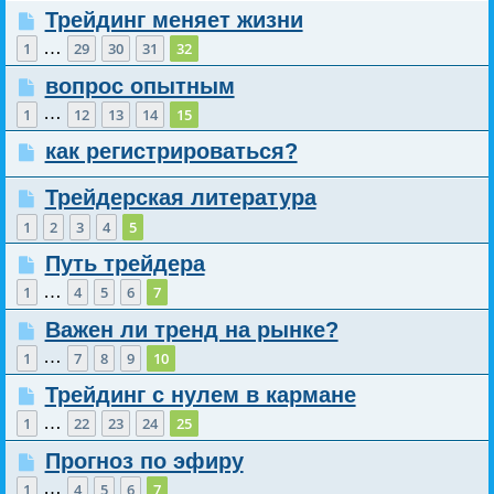
Трейдинг меняет жизни
…
1
29
30
31
32
вопрос опытным
…
1
12
13
14
15
как регистрироваться?
Трейдерская литература
1
2
3
4
5
Путь трейдера
…
1
4
5
6
7
Важен ли тренд на рынке?
…
1
7
8
9
10
Трейдинг с нулем в кармане
…
1
22
23
24
25
Прогноз по эфиру
…
1
4
5
6
7