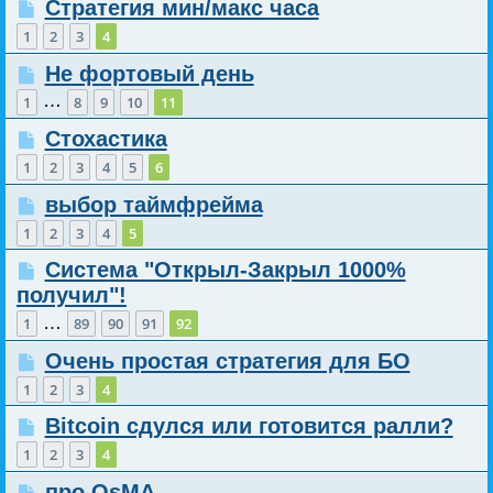
Стратегия мин/макс часа
1
2
3
4
Не фортовый день
…
1
8
9
10
11
Стохастика
1
2
3
4
5
6
выбор таймфрейма
1
2
3
4
5
Система "Открыл-Закрыл 1000%
получил"!
…
1
89
90
91
92
Очень простая стратегия для БО
1
2
3
4
Bitcoin сдулся или готовится ралли?
1
2
3
4
про OsMA