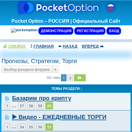
Pocket Option – РОССИЯ | Официальный Сайт
ДЕМОНСТРАЦИЯ
РЕГИСТРАЦИЯ
ВХОД
🍏
СВЕЖЕЕ
⤴️
ГЛАВНАЯ
⬅️
НАЗАД
ВПЕРЕД
➡️
Прогнозы, Стратегии, Торги
Выбор раздела форума
1
2
След.
161 тема
ТЕМЫ РАЗДЕЛА :
Базарим про крипту
…
1
57
58
59
60
▶️ Видео - ЕЖЕДНЕВНЫЕ ТОРГИ
…
1
54
55
56
57