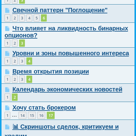
Свечной паттерн "Поглощение"
1
2
3
4
5
6
Что влияет на ликвидность бинарных
опционов?
1
2
3
Уровни и зоны повышенного интереса
1
2
3
4
Время открытия позиции
1
2
3
4
Календарь экономических новостей
1
2
Хочу стать брокером
…
1
14
15
16
17
📊 Скриншоты сделок, критикуем и