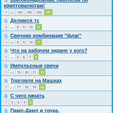
криптовалютам!
…
1
104
105
106
107
Делимся тс
…
1
8
9
10
11
Свечная комбинация "флаг"
…
1
8
9
10
11
Что на рабочем экране у кого?
…
1
5
6
7
8
Импульсные свечи
…
1
19
20
21
22
Торговля на Машках
…
1
77
78
79
80
С чего начать
1
2
3
4
5
Памп-Дамп и точка.