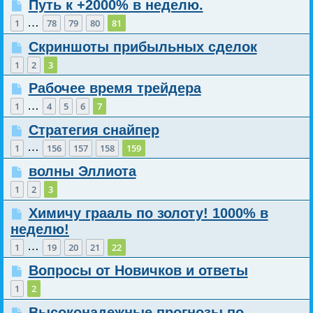
Путь к +2000% в неделю.
…
1
78
79
80
81
Скриншоты прибыльных сделок
1
2
3
Рабочее время трейдера
…
1
4
5
6
7
Стратегия снайпер
…
1
156
157
158
159
волны Эллиота
1
2
3
Химичу грааль по золоту! 1000% в
неделю!
…
1
19
20
21
22
Вопросы от Новичков и ответы
1
2
Высоконадежные прогнозы по