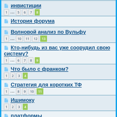
инвистиции
…
1
5
6
7
8
История форума
Волновой анализ по Вульфу
…
1
10
11
12
13
Кто-нибудь из вас уже соорудил свою
систему?
…
1
6
7
8
9
Что было с франком?
1
2
3
4
Стратегия для коротких ТФ
…
1
8
9
10
11
Ишимоку
1
2
3
4
платформы