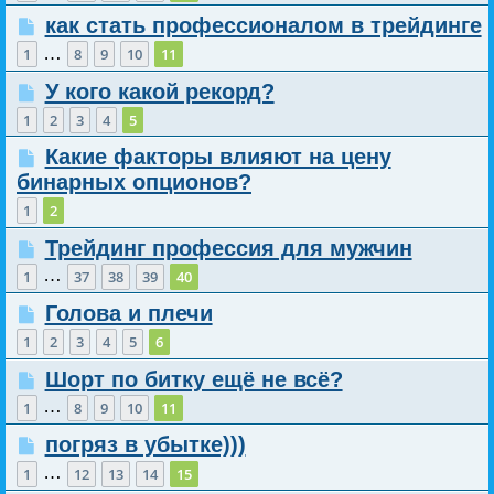
как стать профессионалом в трейдинге
…
1
8
9
10
11
У кого какой рекорд?
1
2
3
4
5
Какие факторы влияют на цену
бинарных опционов?
1
2
Трейдинг профессия для мужчин
…
1
37
38
39
40
Голова и плечи
1
2
3
4
5
6
Шорт по битку ещё не всё?
…
1
8
9
10
11
погряз в убытке)))
…
1
12
13
14
15