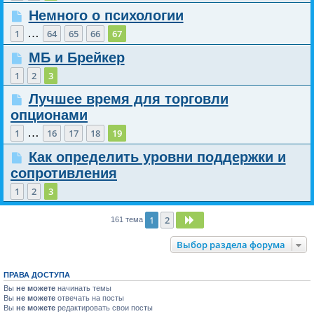
Немного о психологии
…
1
64
65
66
67
МБ и Брейкер
1
2
3
Лучшее время для торговли
опционами
…
1
16
17
18
19
Как определить уровни поддержки и
сопротивления
1
2
3
1
2
След.
161 тема
Выбор раздела форума
ПРАВА ДОСТУПА
Вы
не можете
начинать темы
Вы
не можете
отвечать на посты
Вы
не можете
редактировать свои посты