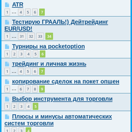
ATR
…
1
4
5
6
7
Тестирую ГРААЛЬ!) Дейтрейдинг
EUR/USD!
…
1
31
32
33
34
Турниры на pocketoption
1
2
3
4
5
6
трейдинг и личная жизнь
…
1
4
5
6
7
копирование сделок на покет опшен
…
1
6
7
8
9
Выбор инструмента для торговли
1
2
3
4
5
Плюсы и минусы автоматических
систем торговли
1
2
3
4