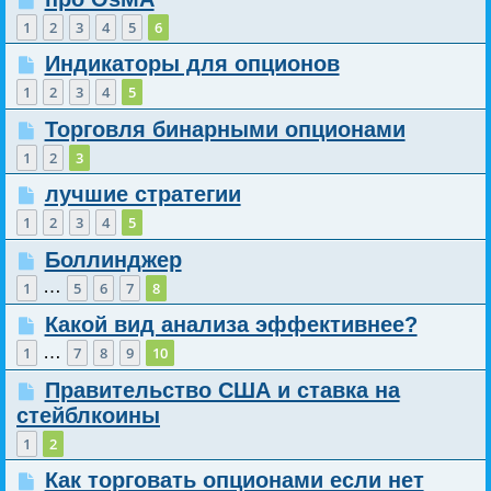
1
2
3
4
5
6
Индикаторы для опционов
1
2
3
4
5
Торговля бинарными опционами
1
2
3
лучшие стратегии
1
2
3
4
5
Боллинджер
…
1
5
6
7
8
Какой вид анализа эффективнее?
…
1
7
8
9
10
Правительство США и ставка на
стейблкоины
1
2
Как торговать опционами если нет