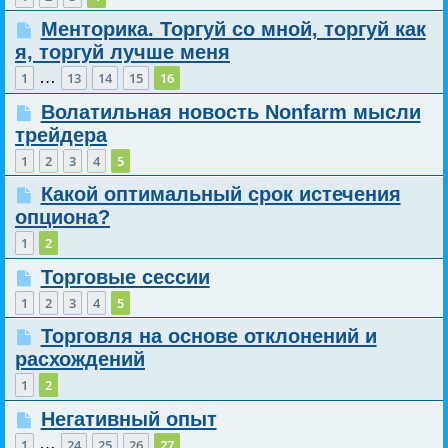
Менторика. Торгуй со мной, торгуй как
я, торгуй лучше меня
…
1
13
14
15
16
Волатильная новость Nonfarm мысли
трейдера
1
2
3
4
5
Какой оптимальный срок истечения
опциона?
1
2
Торговые сессии
1
2
3
4
5
Торговля на основе отклонений и
расхождений
1
2
Негативный опыт
…
1
24
25
26
27