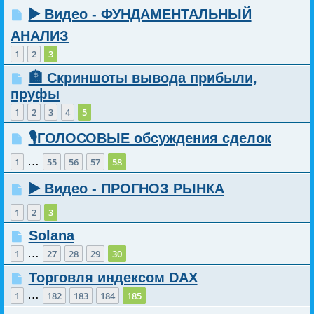
▶️ Видео - ФУНДАМЕНТАЛЬНЫЙ
АНАЛИЗ
1
2
3
🏦 Скриншоты вывода прибыли,
пруфы
1
2
3
4
5
🎙️ГОЛОСОВЫЕ обсуждения сделок
…
1
55
56
57
58
▶️ Видео - ПРОГНОЗ РЫНКА
1
2
3
Solana
…
1
27
28
29
30
Торговля индексом DAX
…
1
182
183
184
185