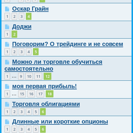
Оскар Грайн
1
2
3
4
Доджи
1
2
Поговорим? О трейдинге и не совсем
1
2
3
4
5
Можно ли торговле обучиться
самостоятельно
…
1
9
10
11
12
моя первая прибыль!
…
1
15
16
17
18
Торговля облигациями
1
2
3
4
5
6
Длинные или короткие опционы
1
2
3
4
5
6