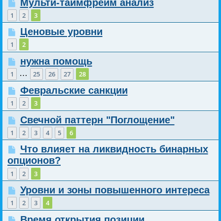
Мульти-таймфрейм анализ
1
2
3
Ценовые уровни
1
2
нужна помощь
…
1
25
26
27
28
Февральские санкции
1
2
3
Свечной паттерн "Поглощение"
1
2
3
4
5
6
Что влияет на ликвидность бинарных
опционов?
1
2
3
Уровни и зоны повышенного интереса
1
2
3
4
Время открытия позиции