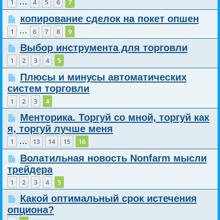
…
1
4
5
6
7
копирование сделок на покет опшен
…
1
6
7
8
9
Выбор инструмента для торговли
1
2
3
4
5
Плюсы и минусы автоматических
систем торговли
1
2
3
4
Менторика. Торгуй со мной, торгуй как
я, торгуй лучше меня
…
1
13
14
15
16
Волатильная новость Nonfarm мысли
трейдера
1
2
3
4
5
Какой оптимальный срок истечения
опциона?