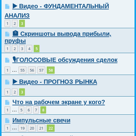
▶️ Видео - ФУНДАМЕНТАЛЬНЫЙ
АНАЛИЗ
1
2
3
🏦 Скриншоты вывода прибыли,
пруфы
1
2
3
4
5
🎙️ГОЛОСОВЫЕ обсуждения сделок
…
1
55
56
57
58
▶️ Видео - ПРОГНОЗ РЫНКА
1
2
3
Что на рабочем экране у кого?
…
1
5
6
7
8
Импульсные свечи
…
1
19
20
21
22