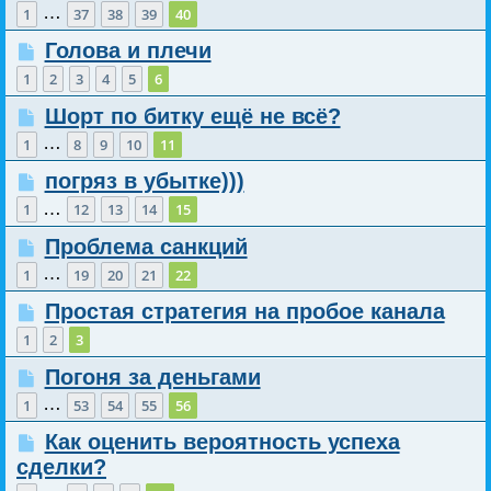
…
1
37
38
39
40
Голова и плечи
1
2
3
4
5
6
Шорт по битку ещё не всё?
…
1
8
9
10
11
погряз в убытке)))
…
1
12
13
14
15
Проблема санкций
…
1
19
20
21
22
Простая стратегия на пробое канала
1
2
3
Погоня за деньгами
…
1
53
54
55
56
Как оценить вероятность успеха
сделки?