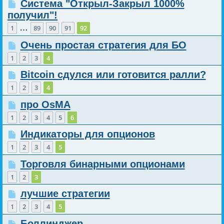
Система "Открыл-Закрыл 1000%
получил"!
…
1
89
90
91
92
Очень простая стратегия для БО
1
2
3
4
Bitcoin сдулся или готовится ралли?
1
2
3
4
про OsMA
1
2
3
4
5
6
Индикаторы для опционов
1
2
3
4
5
Торговля бинарными опционами
1
2
3
лучшие стратегии
1
2
3
4
5
Боллинджер