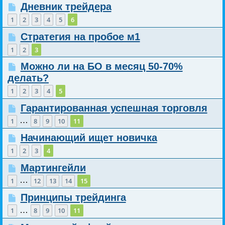
Дневник трейдера
1
2
3
4
5
6
Стратегия на пробое м1
1
2
3
Можно ли на БО в месяц 50-70%
делать?
1
2
3
4
5
Гарантированная успешная торговля
…
1
8
9
10
11
Начинающий ищет новичка
1
2
3
4
Мартингейли
…
1
12
13
14
15
Принципы трейдинга
…
1
8
9
10
11