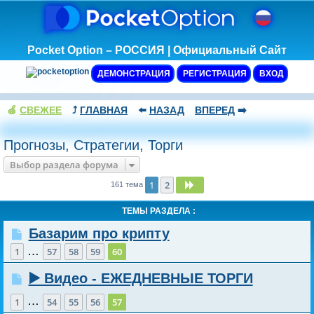
Pocket Option – РОССИЯ | Официальный Сайт
ДЕМОНСТРАЦИЯ
РЕГИСТРАЦИЯ
ВХОД
🍏
СВЕЖЕЕ
⤴️
ГЛАВНАЯ
⬅️
НАЗАД
ВПЕРЕД
➡️
Прогнозы, Стратегии, Торги
Выбор раздела форума
1
2
След.
161 тема
ТЕМЫ РАЗДЕЛА :
Базарим про крипту
…
1
57
58
59
60
▶️ Видео - ЕЖЕДНЕВНЫЕ ТОРГИ
…
1
54
55
56
57