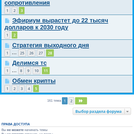
сопротивления
1
2
3
Эфириум вырастет до 22 тысяч
долларов к 2030 году
1
2
Стратегия выходного дня
…
1
25
26
27
28
Делимся тс
…
1
8
9
10
11
Обмен крипты
1
2
3
4
5
1
2
След.
161 тема
Выбор раздела форума
ПРАВА ДОСТУПА
Вы
не можете
начинать темы