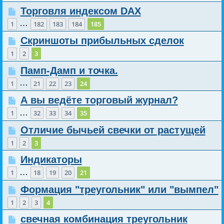
Торговля индексом DAX
…
1
182
183
184
185
Скриншоты прибыльных сделок
1
2
3
Памп-Дамп и точка.
…
1
21
22
23
24
А вы ведёте торговый журнал?
…
1
32
33
34
35
Отличие бычьей свечки от растущей
1
2
3
Индикаторы
…
1
18
19
20
21
Формация "треугольник" или "вымпел"
1
2
3
4
свечная комбинация треугольник