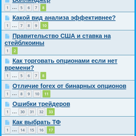
…
1
5
6
7
8
Какой вид анализа эффективнее?
…
1
7
8
9
10
Правительство США и ставка на
стейблкоины
1
2
Как торговать опционами если нет
времени?
…
1
5
6
7
8
Отличие forex от бинарных опционов
…
1
8
9
10
11
Ошибки трейдеров
…
1
30
31
32
33
Как выбрать ТФ
…
1
14
15
16
17