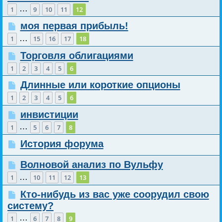
…
1
9
10
11
12
моя первая прибыль!
…
1
15
16
17
18
Торговля облигациями
1
2
3
4
5
6
Длинные или короткие опционы
1
2
3
4
5
6
инвистиции
…
1
5
6
7
8
История форума
Волновой анализ по Вульфу
…
1
10
11
12
13
Кто-нибудь из вас уже соорудил свою
систему?
…
1
6
7
8
9