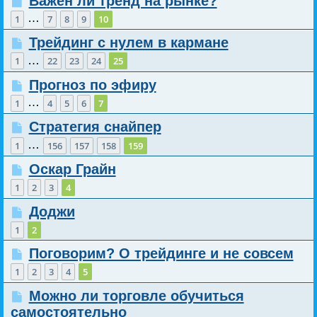
Важен ли тренд на рынке?
…
1
7
8
9
10
Трейдинг с нулем в кармане
…
1
22
23
24
25
Прогноз по эфиру
…
1
4
5
6
7
Стратегия снайпер
…
1
156
157
158
159
Оскар Грайн
1
2
3
4
Доджи
1
2
Поговорим? О трейдинге и не совсем
1
2
3
4
5
Можно ли торговле обучиться
самостоятельно