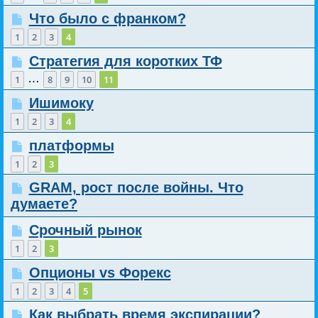
Что было с франком?
1
2
3
4
Стратегия для коротких ТФ
…
1
8
9
10
11
Ишимоку
1
2
3
4
платформы
1
2
3
GRAM, рост после войны. Что
думаете?
Срочный рынок
1
2
3
Опционы vs Форекс
1
2
3
4
5
Как выбрать время экспирации?