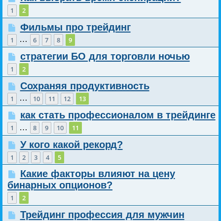
1
2
Фильмы про трейдинг
…
1
6
7
8
9
стратегии БО для торговли ночью
1
2
Сохраняя продуктивность
…
1
10
11
12
13
как стать профессионалом в трейдинге
…
1
8
9
10
11
У кого какой рекорд?
1
2
3
4
5
Какие факторы влияют на цену
бинарных опционов?
1
2
Трейдинг профессия для мужчин