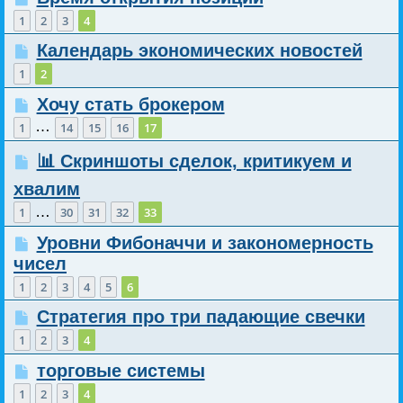
1
2
3
4
Календарь экономических новостей
1
2
Хочу стать брокером
…
1
14
15
16
17
📊 Скриншоты сделок, критикуем и
хвалим
…
1
30
31
32
33
Уровни Фибоначчи и закономерность
чисел
1
2
3
4
5
6
Стратегия про три падающие свечки
1
2
3
4
торговые системы
1
2
3
4