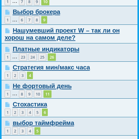
…
1
7
8
9
10
Выбор брокера
…
1
6
7
8
9
Нашумевший проект W – так ли он
хорош на самом деле?
Платные индикаторы
…
1
23
24
25
26
Стратегия мин/макс часа
1
2
3
4
Не фортовый день
…
1
8
9
10
11
Стохастика
1
2
3
4
5
6
выбор таймфрейма
1
2
3
4
5