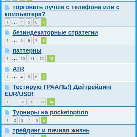
торговать лучше с телефона или с
компьютера?
…
1
4
5
6
7
безиндекаторные стратегии
…
1
5
6
7
8
паттерны
…
1
10
11
12
13
ATR
…
1
4
5
6
7
Тестирую ГРААЛЬ!) Дейтрейдинг
EUR/USD!
…
1
31
32
33
34
Турниры на pocketoption
1
2
3
4
5
6
трейдинг и личная жизнь