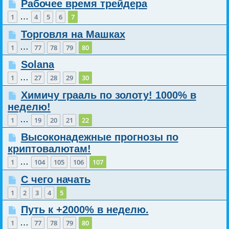
Рабочее время трейдера
…
1
4
5
6
7
Торговля на Машках
…
1
77
78
79
80
Solana
…
1
27
28
29
30
Химичу грааль по золоту! 1000% в
неделю!
…
1
19
20
21
22
Высоконадежные прогнозы по
криптовалютам!
…
1
104
105
106
107
С чего начать
1
2
3
4
5
Путь к +2000% в неделю.
…
1
77
78
79
80