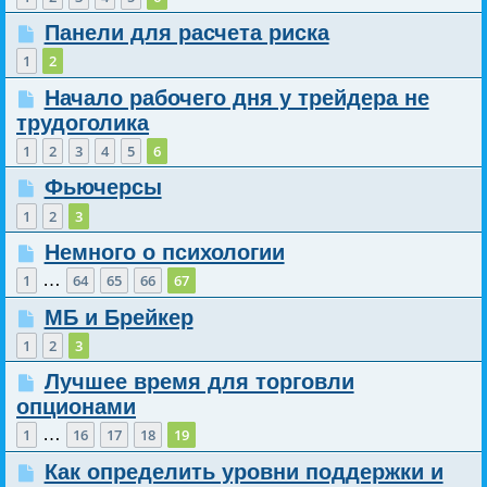
Панели для расчета риска
1
2
Начало рабочего дня у трейдера не
трудоголика
1
2
3
4
5
6
Фьючерсы
1
2
3
Немного о психологии
…
1
64
65
66
67
МБ и Брейкер
1
2
3
Лучшее время для торговли
опционами
…
1
16
17
18
19
Как определить уровни поддержки и