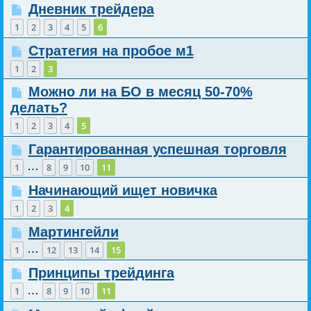
Дневник трейдера
1
2
3
4
5
6
Стратегия на пробое м1
1
2
3
Можно ли на БО в месяц 50-70%
делать?
1
2
3
4
5
Гарантированная успешная торговля
…
1
8
9
10
11
Начинающий ищет новичка
1
2
3
4
Мартингейли
…
1
12
13
14
15
Принципы трейдинга
…
1
8
9
10
11