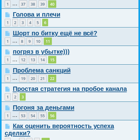
…
1
37
38
39
40
Голова и плечи
1
2
3
4
5
6
Шорт по битку ещё не всё?
…
1
8
9
10
11
погряз в убытке)))
…
1
12
13
14
15
Проблема санкций
…
1
19
20
21
22
Простая стратегия на пробое канала
1
2
3
Погоня за деньгами
…
1
53
54
55
56
Как оценить вероятность успеха
сделки?