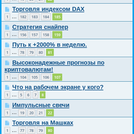
Торговля индексом DAX
…
1
182
183
184
185
Стратегия снайпер
…
1
156
157
158
159
Путь к +2000% в неделю.
…
1
78
79
80
81
Высоконадежные прогнозы по
криптовалютам!
…
1
104
105
106
107
Что на рабочем экране у кого?
…
1
5
6
7
8
Импульсные свечи
…
1
19
20
21
22
Торговля на Машках
…
1
77
78
79
80