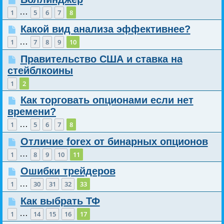
…
1
5
6
7
8
Какой вид анализа эффективнее?
…
1
7
8
9
10
Правительство США и ставка на
стейблкоины
1
2
Как торговать опционами если нет
времени?
…
1
5
6
7
8
Отличие forex от бинарных опционов
…
1
8
9
10
11
Ошибки трейдеров
…
1
30
31
32
33
Как выбрать ТФ
…
1
14
15
16
17