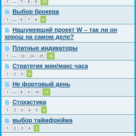
…
1
7
8
9
10
Выбор брокера
…
1
6
7
8
9
Нашумевший проект W – так ли он
хорош на самом деле?
Платные индикаторы
…
1
23
24
25
26
Стратегия мин/макс часа
1
2
3
4
Не фортовый день
…
1
8
9
10
11
Стохастика
1
2
3
4
5
6
выбор таймфрейма
1
2
3
4
5