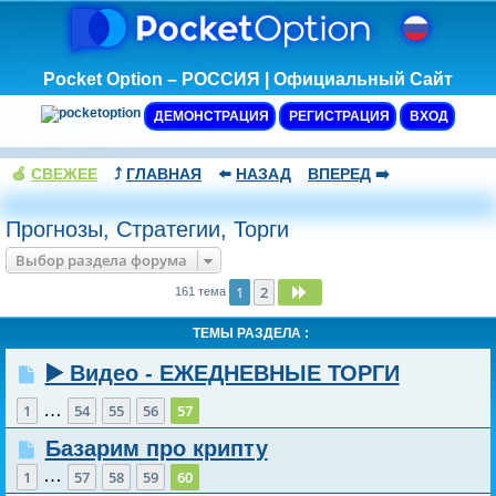
Pocket Option – РОССИЯ | Официальный Сайт
ДЕМОНСТРАЦИЯ
РЕГИСТРАЦИЯ
ВХОД
🍏
СВЕЖЕЕ
⤴️
ГЛАВНАЯ
⬅️
НАЗАД
ВПЕРЕД
➡️
Прогнозы, Стратегии, Торги
Выбор раздела форума
1
2
След.
161 тема
ТЕМЫ РАЗДЕЛА :
▶️ Видео - ЕЖЕДНЕВНЫЕ ТОРГИ
…
1
54
55
56
57
Базарим про крипту
…
1
57
58
59
60