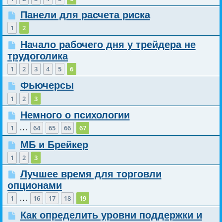
Панели для расчета риска
1
2
Начало рабочего дня у трейдера не
трудоголика
1
2
3
4
5
6
Фьючерсы
1
2
3
Немного о психологии
…
1
64
65
66
67
МБ и Брейкер
1
2
3
Лучшее время для торговли
опционами
…
1
16
17
18
19
Как определить уровни поддержки и