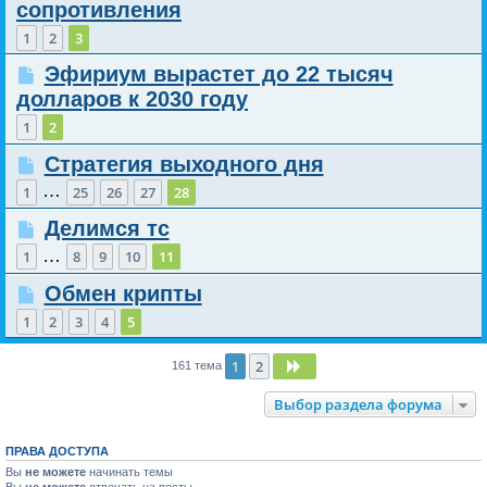
сопротивления
1
2
3
Эфириум вырастет до 22 тысяч
долларов к 2030 году
1
2
Стратегия выходного дня
…
1
25
26
27
28
Делимся тс
…
1
8
9
10
11
Обмен крипты
1
2
3
4
5
1
2
След.
161 тема
Выбор раздела форума
ПРАВА ДОСТУПА
Вы
не можете
начинать темы