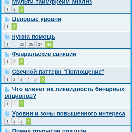
Мульти-таймфрейм анализ
1
2
3
Ценовые уровни
1
2
нужна помощь
…
1
25
26
27
28
Февральские санкции
1
2
3
Свечной паттерн "Поглощение"
1
2
3
4
5
6
Что влияет на ликвидность бинарных
опционов?
1
2
3
Уровни и зоны повышенного интереса
1
2
3
4
Время открытия позиции