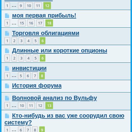
…
1
9
10
11
12
моя первая прибыль!
…
1
15
16
17
18
Торговля облигациями
1
2
3
4
5
6
Длинные или короткие опционы
1
2
3
4
5
6
инвистиции
…
1
5
6
7
8
История форума
Волновой анализ по Вульфу
…
1
10
11
12
13
Кто-нибудь из вас уже соорудил свою
систему?
…
1
6
7
8
9