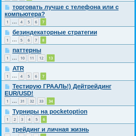
торговать лучше с телефона или с
компьютера?
…
1
4
5
6
7
безиндекаторные стратегии
…
1
5
6
7
8
паттерны
…
1
10
11
12
13
ATR
…
1
4
5
6
7
Тестирую ГРААЛЬ!) Дейтрейдинг
EUR/USD!
…
1
31
32
33
34
Турниры на pocketoption
1
2
3
4
5
6
трейдинг и личная жизнь