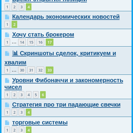
1
2
3
4
Календарь экономических новостей
1
2
Хочу стать брокером
…
1
14
15
16
17
📊 Скриншоты сделок, критикуем и
хвалим
…
1
30
31
32
33
Уровни Фибоначчи и закономерность
чисел
1
2
3
4
5
6
Стратегия про три падающие свечки
1
2
3
4
торговые системы
1
2
3
4