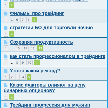
1
2
Фильмы про трейдинг
…
1
6
7
8
9
стратегии БО для торговли ночью
1
2
Сохраняя продуктивность
…
1
10
11
12
13
как стать профессионалом в трейдинге
…
1
8
9
10
11
У кого какой рекорд?
1
2
3
4
5
Какие факторы влияют на цену
бинарных опционов?
1
2
Трейдинг профессия для мужчин