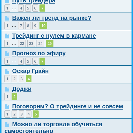
Путь трейдера
…
1
4
5
6
7
Важен ли тренд на рынке?
…
1
7
8
9
10
Трейдинг с нулем в кармане
…
1
22
23
24
25
Прогноз по эфиру
…
1
4
5
6
7
Оскар Грайн
1
2
3
4
Доджи
1
2
Поговорим? О трейдинге и не совсем
1
2
3
4
5
Можно ли торговле обучиться
самостоятельно