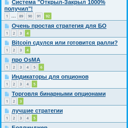
Система "Открыл-Закрыл 1000%
получил"!
…
1
89
90
91
92
Очень простая стратегия для БО
1
2
3
4
Bitcoin сдулся или готовится ралли?
1
2
3
4
про OsMA
1
2
3
4
5
6
Индикаторы для опционов
1
2
3
4
5
Торговля бинарными опционами
1
2
3
лучшие стратегии
1
2
3
4
5
Боллинджер