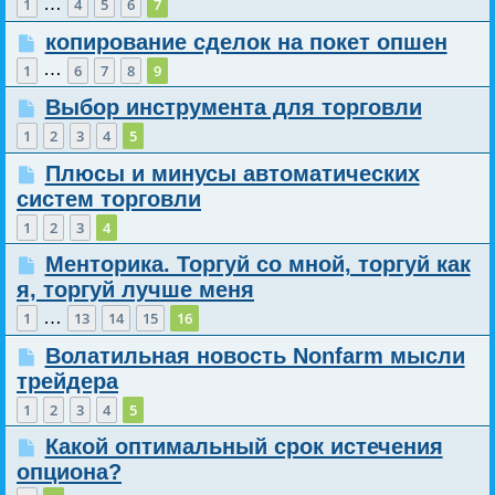
…
1
4
5
6
7
копирование сделок на покет опшен
…
1
6
7
8
9
Выбор инструмента для торговли
1
2
3
4
5
Плюсы и минусы автоматических
систем торговли
1
2
3
4
Менторика. Торгуй со мной, торгуй как
я, торгуй лучше меня
…
1
13
14
15
16
Волатильная новость Nonfarm мысли
трейдера
1
2
3
4
5
Какой оптимальный срок истечения
опциона?