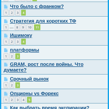
Что было с франком?
1
2
3
4
Стратегия для коротких ТФ
…
1
8
9
10
11
Ишимоку
1
2
3
4
платформы
1
2
3
GRAM, рост после войны. Что
думаете?
Срочный рынок
1
2
3
Опционы vs Форекс
1
2
3
4
5
Как выбрать время экспирации?