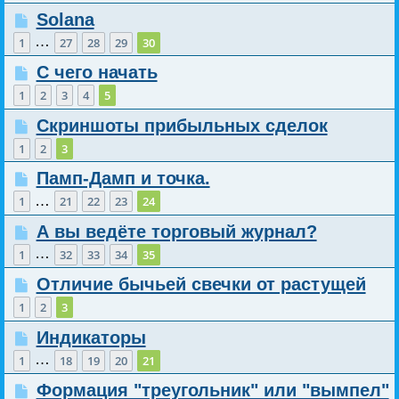
Solana
…
1
27
28
29
30
С чего начать
1
2
3
4
5
Скриншоты прибыльных сделок
1
2
3
Памп-Дамп и точка.
…
1
21
22
23
24
А вы ведёте торговый журнал?
…
1
32
33
34
35
Отличие бычьей свечки от растущей
1
2
3
Индикаторы
…
1
18
19
20
21
Формация "треугольник" или "вымпел"