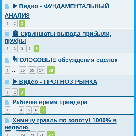
▶️ Видео - ФУНДАМЕНТАЛЬНЫЙ
АНАЛИЗ
1
2
3
🏦 Скриншоты вывода прибыли,
пруфы
1
2
3
4
5
🎙️ГОЛОСОВЫЕ обсуждения сделок
…
1
55
56
57
58
▶️ Видео - ПРОГНОЗ РЫНКА
1
2
3
Рабочее время трейдера
…
1
4
5
6
7
Химичу грааль по золоту! 1000% в
неделю!
…
1
19
20
21
22