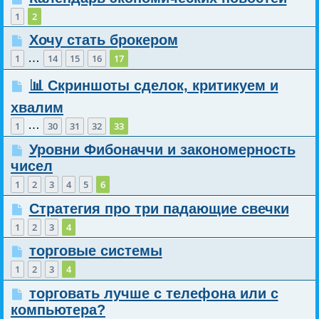
1
2
Хочу стать брокером
…
1
14
15
16
17
📊 Скриншоты сделок, критикуем и
хвалим
…
1
30
31
32
33
Уровни Фибоначчи и закономерность
чисел
1
2
3
4
5
6
Стратегия про три падающие свечки
1
2
3
4
торговые системы
1
2
3
4
торговать лучше с телефона или с
компьютера?