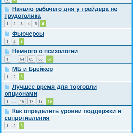
Начало рабочего дня у трейдера не
трудоголика
1
2
3
4
5
6
Фьючерсы
1
2
3
Немного о психологии
…
1
64
65
66
67
МБ и Брейкер
1
2
3
Лучшее время для торговли
опционами
…
1
16
17
18
19
Как определить уровни поддержки и
сопротивления
1
2
3