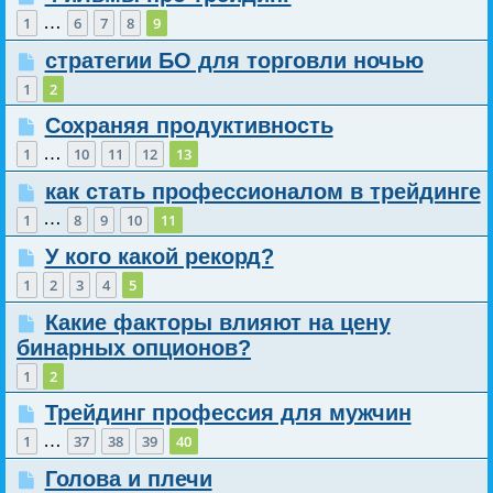
…
1
6
7
8
9
стратегии БО для торговли ночью
1
2
Сохраняя продуктивность
…
1
10
11
12
13
как стать профессионалом в трейдинге
…
1
8
9
10
11
У кого какой рекорд?
1
2
3
4
5
Какие факторы влияют на цену
бинарных опционов?
1
2
Трейдинг профессия для мужчин
…
1
37
38
39
40
Голова и плечи