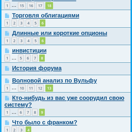
…
1
15
16
17
18
Торговля облигациями
1
2
3
4
5
6
Длинные или короткие опционы
1
2
3
4
5
6
инвистиции
…
1
5
6
7
8
История форума
Волновой анализ по Вульфу
…
1
10
11
12
13
Кто-нибудь из вас уже соорудил свою
систему?
…
1
6
7
8
9
Что было с франком?
1
2
3
4