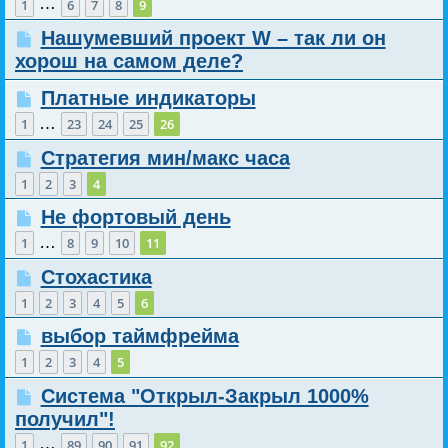
…
1
6
7
8
9
Нашумевший проект W – так ли он
хорош на самом деле?
Платные индикаторы
…
1
23
24
25
26
Стратегия мин/макс часа
1
2
3
4
Не фортовый день
…
1
8
9
10
11
Стохастика
1
2
3
4
5
6
выбор таймфрейма
1
2
3
4
5
Система "Открыл-Закрыл 1000%
получил"!
…
1
89
90
91
92