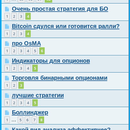
Очень простая стратегия для БО
1
2
3
4
Bitcoin сдулся или готовится ралли?
1
2
3
4
про OsMA
1
2
3
4
5
6
Индикаторы для опционов
1
2
3
4
5
Торговля бинарными опционами
1
2
3
лучшие стратегии
1
2
3
4
5
Боллинджер
…
1
5
6
7
8
Какой вид анализа эффективнее?