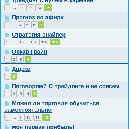
Трейдинг с нулем в кармане
…
1
22
23
24
25
Прогноз по эфиру
…
1
4
5
6
7
Стратегия снайпер
…
1
156
157
158
159
Оскар Грайн
1
2
3
4
Доджи
1
2
Поговорим? О трейдинге и не совсем
1
2
3
4
5
Можно ли торговле обучиться
самостоятельно
…
1
9
10
11
12
моя первая прибыль!