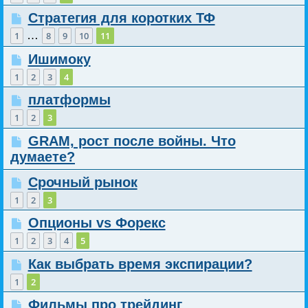
Стратегия для коротких ТФ
…
1
8
9
10
11
Ишимоку
1
2
3
4
платформы
1
2
3
GRAM, рост после войны. Что
думаете?
Срочный рынок
1
2
3
Опционы vs Форекс
1
2
3
4
5
Как выбрать время экспирации?
1
2
Фильмы про трейдинг