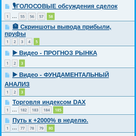
🎙️ГОЛОСОВЫЕ обсуждения сделок
…
1
55
56
57
58
🏦 Скриншоты вывода прибыли,
пруфы
1
2
3
4
5
▶️ Видео - ПРОГНОЗ РЫНКА
1
2
3
▶️ Видео - ФУНДАМЕНТАЛЬНЫЙ
АНАЛИЗ
1
2
3
Торговля индексом DAX
…
1
182
183
184
185
Путь к +2000% в неделю.
…
1
77
78
79
80