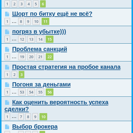
1
2
3
4
5
6
Шорт по битку ещё не всё?
…
1
8
9
10
11
погряз в убытке)))
…
1
12
13
14
15
Проблема санкций
…
1
19
20
21
22
Простая стратегия на пробое канала
1
2
3
Погоня за деньгами
…
1
53
54
55
56
Как оценить вероятность успеха
сделки?
…
1
7
8
9
10
Выбор брокера