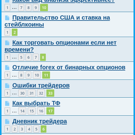
…
1
7
8
9
10
Правительство США и ставка на
стейблкоины
1
2
Как торговать опционами если нет
времени?
…
1
5
6
7
8
Отличие forex от бинарных опционов
…
1
8
9
10
11
Ошибки трейдеров
…
1
30
31
32
33
Как выбрать ТФ
…
1
14
15
16
17
Дневник трейдера
1
2
3
4
5
6