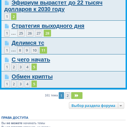
Эфириум вырастет до 22 тысяч
долларов к 2030 году
1
2
Стратегия выходного дня
…
1
25
26
27
28
Делимся тс
…
1
8
9
10
11
С чего начать
1
2
3
4
5
Обмен крипты
1
2
3
4
5
1
2
След.
161 тема
Выбор раздела форума
ПРАВА ДОСТУПА
Вы
не можете
начинать темы