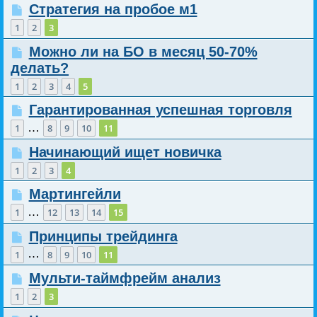
Стратегия на пробое м1
1
2
3
Можно ли на БО в месяц 50-70%
делать?
1
2
3
4
5
Гарантированная успешная торговля
…
1
8
9
10
11
Начинающий ищет новичка
1
2
3
4
Мартингейли
…
1
12
13
14
15
Принципы трейдинга
…
1
8
9
10
11
Мульти-таймфрейм анализ
1
2
3