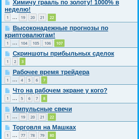
Химичу грааль по золоту! 1000% в
неделю!
…
1
19
20
21
22
Высоконадежные прогнозы по
криптовалютам!
…
1
104
105
106
107
Скриншоты прибыльных сделок
1
2
3
Рабочее время трейдера
…
1
4
5
6
7
Что на рабочем экране у кого?
…
1
5
6
7
8
Импульсные свечи
…
1
19
20
21
22
Торговля на Машках
…
1
77
78
79
80