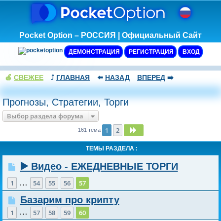
Pocket Option – РОССИЯ | Официальный Сайт
ДЕМОНСТРАЦИЯ
РЕГИСТРАЦИЯ
ВХОД
🍏
СВЕЖЕЕ
⤴️
ГЛАВНАЯ
⬅️
НАЗАД
ВПЕРЕД
➡️
Прогнозы, Стратегии, Торги
Выбор раздела форума
1
2
След.
161 тема
ТЕМЫ РАЗДЕЛА :
▶️ Видео - ЕЖЕДНЕВНЫЕ ТОРГИ
…
1
54
55
56
57
Базарим про крипту
…
1
57
58
59
60