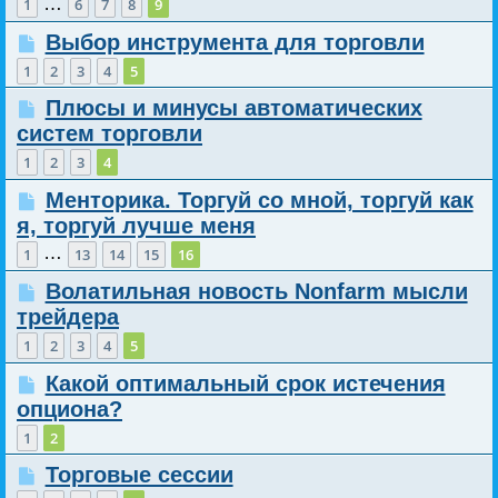
…
1
6
7
8
9
Выбор инструмента для торговли
1
2
3
4
5
Плюсы и минусы автоматических
систем торговли
1
2
3
4
Менторика. Торгуй со мной, торгуй как
я, торгуй лучше меня
…
1
13
14
15
16
Волатильная новость Nonfarm мысли
трейдера
1
2
3
4
5
Какой оптимальный срок истечения
опциона?
1
2
Торговые сессии