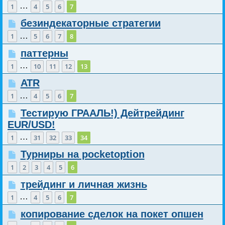
…
1
4
5
6
7
безиндекаторные стратегии
…
1
5
6
7
8
паттерны
…
1
10
11
12
13
ATR
…
1
4
5
6
7
Тестирую ГРААЛЬ!) Дейтрейдинг
EUR/USD!
…
1
31
32
33
34
Турниры на pocketoption
1
2
3
4
5
6
трейдинг и личная жизнь
…
1
4
5
6
7
копирование сделок на покет опшен