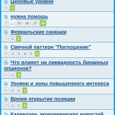
Ценовые уровни
1
2
нужна помощь
…
1
25
26
27
28
Февральские санкции
1
2
3
Свечной паттерн "Поглощение"
1
2
3
4
5
6
Что влияет на ликвидность бинарных
опционов?
1
2
3
Уровни и зоны повышенного интереса
1
2
3
4
Время открытия позиции
1
2
3
4
Календарь экономических новостей