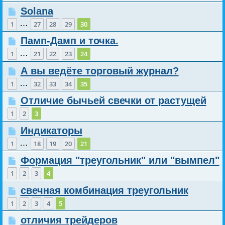
Solana
…
1
27
28
29
30
Памп-Дамп и точка.
…
1
21
22
23
24
А вы ведёте торговый журнал?
…
1
32
33
34
35
Отличие бычьей свечки от растущей
1
2
3
Индикаторы
…
1
18
19
20
21
Формация "треугольник" или "вымпел"
1
2
3
4
свечная комбинация треугольник
1
2
3
4
5
отличия трейдеров