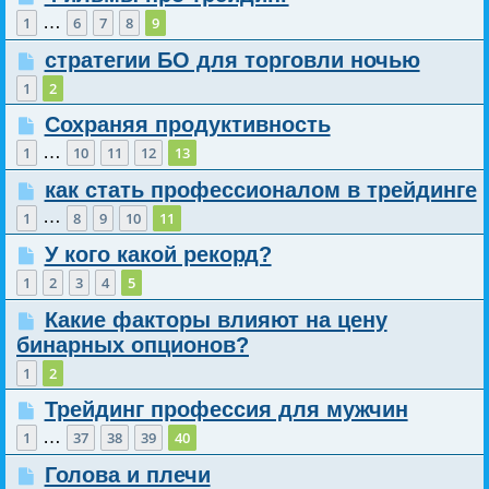
…
1
6
7
8
9
стратегии БО для торговли ночью
1
2
Сохраняя продуктивность
…
1
10
11
12
13
как стать профессионалом в трейдинге
…
1
8
9
10
11
У кого какой рекорд?
1
2
3
4
5
Какие факторы влияют на цену
бинарных опционов?
1
2
Трейдинг профессия для мужчин
…
1
37
38
39
40
Голова и плечи