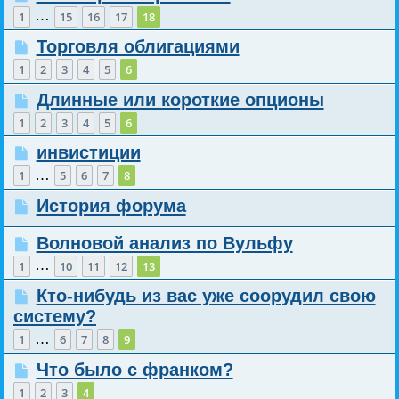
…
1
15
16
17
18
Торговля облигациями
1
2
3
4
5
6
Длинные или короткие опционы
1
2
3
4
5
6
инвистиции
…
1
5
6
7
8
История форума
Волновой анализ по Вульфу
…
1
10
11
12
13
Кто-нибудь из вас уже соорудил свою
систему?
…
1
6
7
8
9
Что было с франком?
1
2
3
4