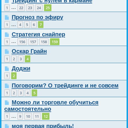
Трейдинг с нулем в кармане
…
1
22
23
24
25
Прогноз по эфиру
…
1
4
5
6
7
Стратегия снайпер
…
1
156
157
158
159
Оскар Грайн
1
2
3
4
Доджи
1
2
Поговорим? О трейдинге и не совсем
1
2
3
4
5
Можно ли торговле обучиться
самостоятельно
…
1
9
10
11
12
моя первая прибыль!