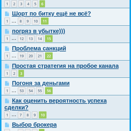
1
2
3
4
5
6
Шорт по битку ещё не всё?
…
1
8
9
10
11
погряз в убытке)))
…
1
12
13
14
15
Проблема санкций
…
1
19
20
21
22
Простая стратегия на пробое канала
1
2
3
Погоня за деньгами
…
1
53
54
55
56
Как оценить вероятность успеха
сделки?
…
1
7
8
9
10
Выбор брокера