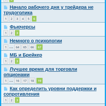
Начало рабочего дня у трейдера не
трудоголика
1
2
3
4
5
6
Фьючерсы
1
2
3
Немного о психологии
…
1
64
65
66
67
МБ и Брейкер
1
2
3
Лучшее время для торговли
опционами
…
1
16
17
18
19
Как определить уровни поддержки и
сопротивления
1
2
3