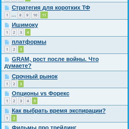
Стратегия для коротких ТФ
…
1
8
9
10
11
Ишимоку
1
2
3
4
платформы
1
2
3
GRAM, рост после войны. Что
думаете?
Срочный рынок
1
2
3
Опционы vs Форекс
1
2
3
4
5
Как выбрать время экспирации?
1
2
Фильмы про трейдинг