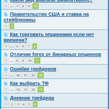
…
1
7
8
9
10
Правительство США и ставка на
стейблкоины
1
2
Как торговать опционами если нет
времени?
…
1
5
6
7
8
Отличие forex от бинарных опционов
…
1
8
9
10
11
Ошибки трейдеров
…
1
30
31
32
33
Как выбрать ТФ
…
1
14
15
16
17
Дневник трейдера
1
2
3
4
5
6