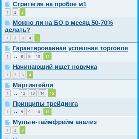
Стратегия на пробое м1
1
2
3
Можно ли на БО в месяц 50-70%
делать?
1
2
3
4
5
Гарантированная успешная торговля
…
1
8
9
10
11
Начинающий ищет новичка
1
2
3
4
Мартингейли
…
1
12
13
14
15
Принципы трейдинга
…
1
8
9
10
11
Мульти-таймфрейм анализ
1
2
3