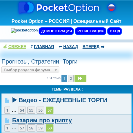
Pocket Option – РОССИЯ | Официальный Сайт
ДЕМОНСТРАЦИЯ
РЕГИСТРАЦИЯ
ВХОД
🍏
СВЕЖЕЕ
⤴️
ГЛАВНАЯ
⬅️
НАЗАД
ВПЕРЕД
➡️
Прогнозы, Стратегии, Торги
Выбор раздела форума
1
2
След.
161 тема
ТЕМЫ РАЗДЕЛА :
▶️ Видео - ЕЖЕДНЕВНЫЕ ТОРГИ
…
1
54
55
56
57
Базарим про крипту
…
1
57
58
59
60