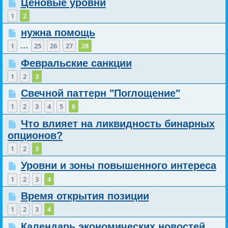
Ценовые уровни
1
2
нужна помощь
…
1
25
26
27
28
Февральские санкции
1
2
3
Свечной паттерн "Поглощение"
1
2
3
4
5
6
Что влияет на ликвидность бинарных
опционов?
1
2
3
Уровни и зоны повышенного интереса
1
2
3
4
Время открытия позиции
1
2
3
4
Календарь экономических новостей