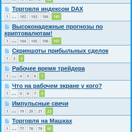
Торговля индексом DAX
…
1
182
183
184
185
Высоконадежные прогнозы по
криптовалютам!
…
1
104
105
106
107
Скриншоты прибыльных сделок
1
2
3
Рабочее время трейдера
…
1
4
5
6
7
Что на рабочем экране у кого?
…
1
5
6
7
8
Импульсные свечи
…
1
19
20
21
22
Торговля на Машках
…
1
77
78
79
80