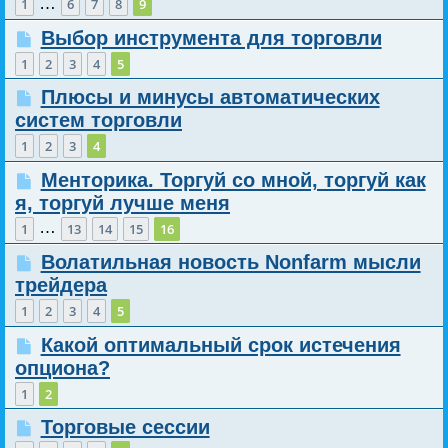
…
1
6
7
8
9
Выбор инструмента для торговли
1
2
3
4
5
Плюсы и минусы автоматических
систем торговли
1
2
3
4
Менторика. Торгуй со мной, торгуй как
я, торгуй лучше меня
…
1
13
14
15
16
Волатильная новость Nonfarm мысли
трейдера
1
2
3
4
5
Какой оптимальный срок истечения
опциона?
1
2
Торговые сессии