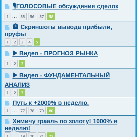
🎙️ГОЛОСОВЫЕ обсуждения сделок
…
1
55
56
57
58
🏦 Скриншоты вывода прибыли,
пруфы
1
2
3
4
5
▶️ Видео - ПРОГНОЗ РЫНКА
1
2
3
▶️ Видео - ФУНДАМЕНТАЛЬНЫЙ
АНАЛИЗ
1
2
3
Путь к +2000% в неделю.
…
1
77
78
79
80
Химичу грааль по золоту! 1000% в
неделю!
…
1
19
20
21
22