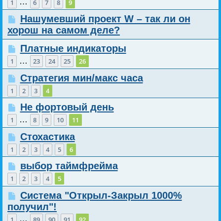
…
1
6
7
8
9
Нашумевший проект W – так ли он
хорош на самом деле?
Платные индикаторы
…
1
23
24
25
26
Стратегия мин/макс часа
1
2
3
4
Не фортовый день
…
1
8
9
10
11
Стохастика
1
2
3
4
5
6
выбор таймфрейма
1
2
3
4
5
Система "Открыл-Закрыл 1000%
получил"!
…
1
89
90
91
92