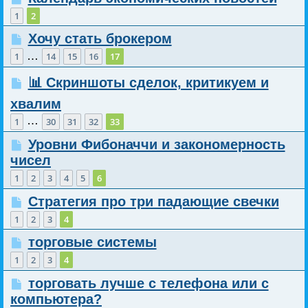
1
2
Хочу стать брокером
…
1
14
15
16
17
📊 Скриншоты сделок, критикуем и
хвалим
…
1
30
31
32
33
Уровни Фибоначчи и закономерность
чисел
1
2
3
4
5
6
Стратегия про три падающие свечки
1
2
3
4
торговые системы
1
2
3
4
торговать лучше с телефона или с
компьютера?