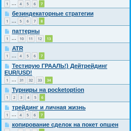
…
1
4
5
6
7
безиндекаторные стратегии
…
1
5
6
7
8
паттерны
…
1
10
11
12
13
ATR
…
1
4
5
6
7
Тестирую ГРААЛЬ!) Дейтрейдинг
EUR/USD!
…
1
31
32
33
34
Турниры на pocketoption
1
2
3
4
5
6
трейдинг и личная жизнь
…
1
4
5
6
7
копирование сделок на покет опшен