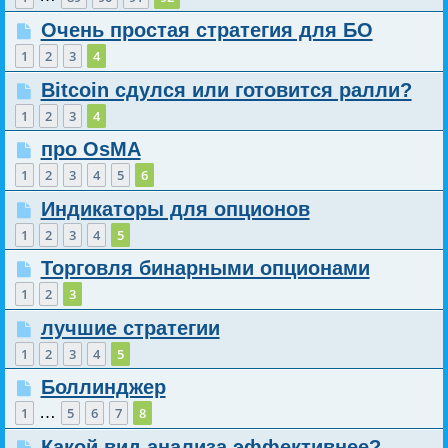
Очень простая стратегия для БО
1
2
3
4
Bitcoin сдулся или готовится ралли?
1
2
3
4
про OsMA
1
2
3
4
5
6
Индикаторы для опционов
1
2
3
4
5
Торговля бинарными опционами
1
2
3
лучшие стратегии
1
2
3
4
5
Боллинджер
…
1
5
6
7
8
Какой вид анализа эффективнее?