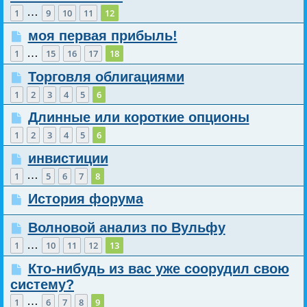
…
1
9
10
11
12
моя первая прибыль!
…
1
15
16
17
18
Торговля облигациями
1
2
3
4
5
6
Длинные или короткие опционы
1
2
3
4
5
6
инвистиции
…
1
5
6
7
8
История форума
Волновой анализ по Вульфу
…
1
10
11
12
13
Кто-нибудь из вас уже соорудил свою
систему?
…
1
6
7
8
9