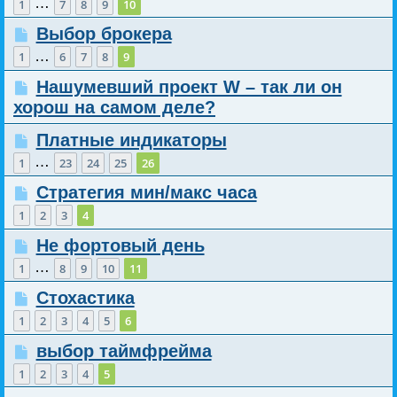
…
1
7
8
9
10
Выбор брокера
…
1
6
7
8
9
Нашумевший проект W – так ли он
хорош на самом деле?
Платные индикаторы
…
1
23
24
25
26
Стратегия мин/макс часа
1
2
3
4
Не фортовый день
…
1
8
9
10
11
Стохастика
1
2
3
4
5
6
выбор таймфрейма
1
2
3
4
5