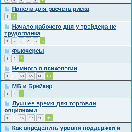
Панели для расчета риска
1
2
Начало рабочего дня у трейдера не
трудоголика
1
2
3
4
5
6
Фьючерсы
1
2
3
Немного о психологии
…
1
64
65
66
67
МБ и Брейкер
1
2
3
Лучшее время для торговли
опционами
…
1
16
17
18
19
Как определить уровни поддержки и