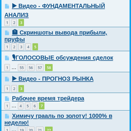
▶️ Видео - ФУНДАМЕНТАЛЬНЫЙ
АНАЛИЗ
1
2
3
🏦 Скриншоты вывода прибыли,
пруфы
1
2
3
4
5
🎙️ГОЛОСОВЫЕ обсуждения сделок
…
1
55
56
57
58
▶️ Видео - ПРОГНОЗ РЫНКА
1
2
3
Рабочее время трейдера
…
1
4
5
6
7
Химичу грааль по золоту! 1000% в
неделю!
…
1
19
20
21
22