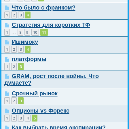
Что было с франком?
1
2
3
4
Стратегия для коротких ТФ
…
1
8
9
10
11
Ишимоку
1
2
3
4
платформы
1
2
3
GRAM, рост после войны. Что
думаете?
Срочный рынок
1
2
3
Опционы vs Форекс
1
2
3
4
5
Как выбрать время экспирации?