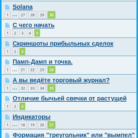
Solana
…
1
27
28
29
30
С чего начать
1
2
3
4
5
Скриншоты прибыльных сделок
1
2
3
Памп-Дамп и точка.
…
1
21
22
23
24
А вы ведёте торговый журнал?
…
1
32
33
34
35
Отличие бычьей свечки от растущей
1
2
3
Индикаторы
…
1
18
19
20
21
Формация "треугольник" или "вымпел"