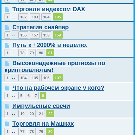
Торговля индексом DAX
…
1
182
183
184
185
Стратегия снайпер
…
1
156
157
158
159
Путь к +2000% в неделю.
…
1
78
79
80
81
Высоконадежные прогнозы по
криптовалютам!
…
1
104
105
106
107
Что на рабочем экране у кого?
…
1
5
6
7
8
Импульсные свечи
…
1
19
20
21
22
Торговля на Машках
…
1
77
78
79
80