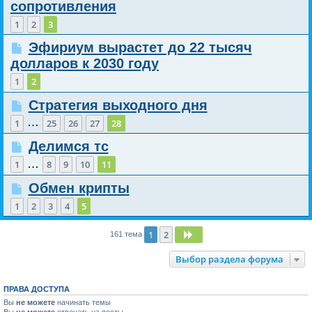
сопротивления
1
2
3
Эфириум вырастет до 22 тысяч
долларов к 2030 году
1
2
Стратегия выходного дня
…
1
25
26
27
28
Делимся тс
…
1
8
9
10
11
Обмен крипты
1
2
3
4
5
1
2
След.
161 тема
Выбор раздела форума
ПРАВА ДОСТУПА
Вы
не можете
начинать темы