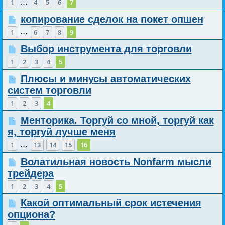
…
1
4
5
6
7
копирование сделок на покет опшен
…
1
6
7
8
9
Выбор инструмента для торговли
1
2
3
4
5
Плюсы и минусы автоматических
систем торговли
1
2
3
4
Менторика. Торгуй со мной, торгуй как
я, торгуй лучше меня
…
1
13
14
15
16
Волатильная новость Nonfarm мысли
трейдера
1
2
3
4
5
Какой оптимальный срок истечения
опциона?