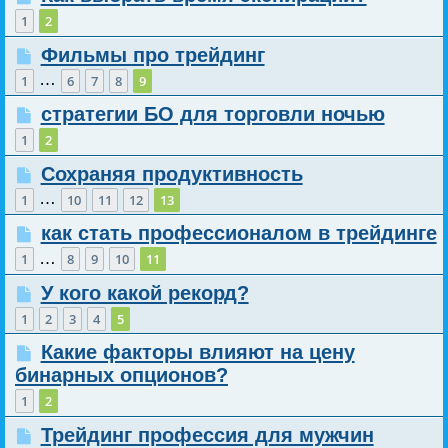
1
2
Фильмы про трейдинг
…
1
6
7
8
9
стратегии БО для торговли ночью
1
2
Сохраняя продуктивность
…
1
10
11
12
13
как стать профессионалом в трейдинге
…
1
8
9
10
11
У кого какой рекорд?
1
2
3
4
5
Какие факторы влияют на цену
бинарных опционов?
1
2
Трейдинг профессия для мужчин