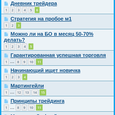
Дневник трейдера
1
2
3
4
5
6
Стратегия на пробое м1
1
2
3
Можно ли на БО в месяц 50-70%
делать?
1
2
3
4
5
Гарантированная успешная торговля
…
1
8
9
10
11
Начинающий ищет новичка
1
2
3
4
Мартингейли
…
1
12
13
14
15
Принципы трейдинга
…
1
8
9
10
11