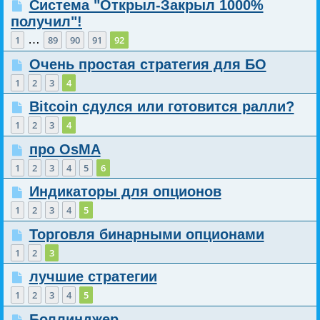
Система "Открыл-Закрыл 1000%
получил"!
…
1
89
90
91
92
Очень простая стратегия для БО
1
2
3
4
Bitcoin сдулся или готовится ралли?
1
2
3
4
про OsMA
1
2
3
4
5
6
Индикаторы для опционов
1
2
3
4
5
Торговля бинарными опционами
1
2
3
лучшие стратегии
1
2
3
4
5
Боллинджер