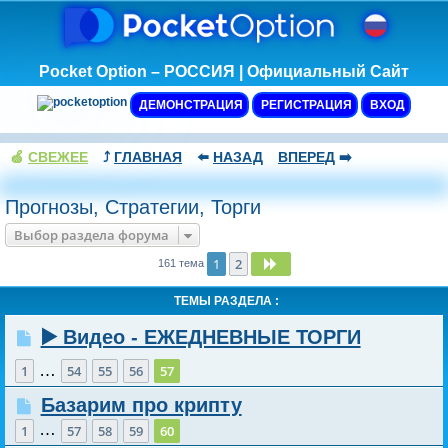
Pocket Option – РОССИЯ | Официальный Сайт
ДЕМОНСТРАЦИЯ
РЕГИСТРАЦИЯ
ВХОД
🍏
СВЕЖЕЕ
⤴️
ГЛАВНАЯ
⬅️
НАЗАД
ВПЕРЕД
➡️
Прогнозы, Стратегии, Торги
Выбор раздела форума
1
2
След.
161 тема
ТЕМЫ РАЗДЕЛА :
▶️ Видео - ЕЖЕДНЕВНЫЕ ТОРГИ
…
1
54
55
56
57
Базарим про крипту
…
1
57
58
59
60