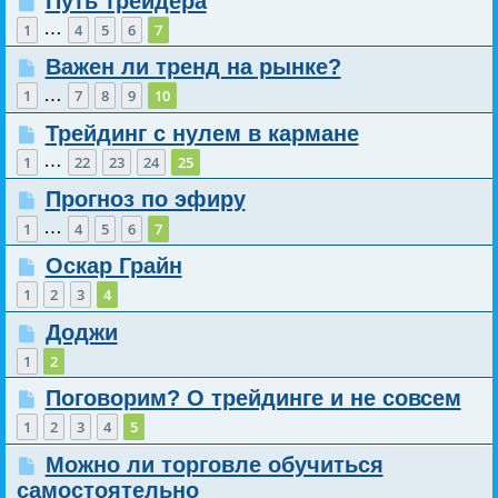
Путь трейдера
…
1
4
5
6
7
Важен ли тренд на рынке?
…
1
7
8
9
10
Трейдинг с нулем в кармане
…
1
22
23
24
25
Прогноз по эфиру
…
1
4
5
6
7
Оскар Грайн
1
2
3
4
Доджи
1
2
Поговорим? О трейдинге и не совсем
1
2
3
4
5
Можно ли торговле обучиться
самостоятельно