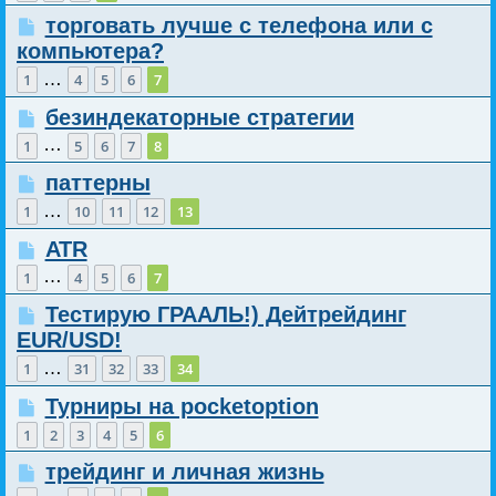
торговать лучше с телефона или с
компьютера?
…
1
4
5
6
7
безиндекаторные стратегии
…
1
5
6
7
8
паттерны
…
1
10
11
12
13
ATR
…
1
4
5
6
7
Тестирую ГРААЛЬ!) Дейтрейдинг
EUR/USD!
…
1
31
32
33
34
Турниры на pocketoption
1
2
3
4
5
6
трейдинг и личная жизнь