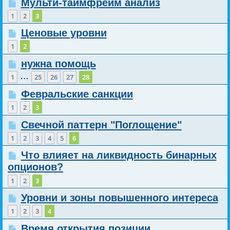
Мульти-таймфрейм анализ
1
2
3
Ценовые уровни
1
2
нужна помощь
…
1
25
26
27
28
Февральские санкции
1
2
3
Свечной паттерн "Поглощение"
1
2
3
4
5
6
Что влияет на ликвидность бинарных
опционов?
1
2
3
Уровни и зоны повышенного интереса
1
2
3
4
Время открытия позиции