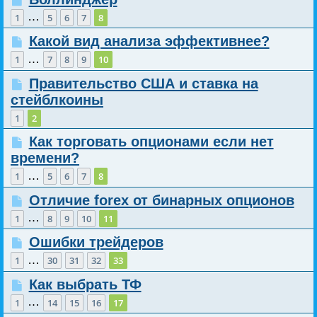
…
1
5
6
7
8
Какой вид анализа эффективнее?
…
1
7
8
9
10
Правительство США и ставка на
стейблкоины
1
2
Как торговать опционами если нет
времени?
…
1
5
6
7
8
Отличие forex от бинарных опционов
…
1
8
9
10
11
Ошибки трейдеров
…
1
30
31
32
33
Как выбрать ТФ
…
1
14
15
16
17