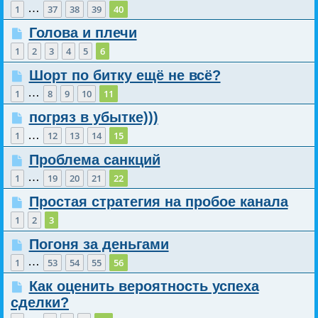
…
1
37
38
39
40
Голова и плечи
1
2
3
4
5
6
Шорт по битку ещё не всё?
…
1
8
9
10
11
погряз в убытке)))
…
1
12
13
14
15
Проблема санкций
…
1
19
20
21
22
Простая стратегия на пробое канала
1
2
3
Погоня за деньгами
…
1
53
54
55
56
Как оценить вероятность успеха
сделки?