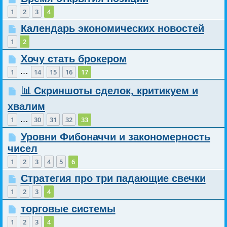
1
2
3
4
Календарь экономических новостей
1
2
Хочу стать брокером
…
1
14
15
16
17
📊 Скриншоты сделок, критикуем и
хвалим
…
1
30
31
32
33
Уровни Фибоначчи и закономерность
чисел
1
2
3
4
5
6
Стратегия про три падающие свечки
1
2
3
4
торговые системы
1
2
3
4