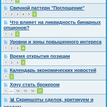
Свечной паттерн "Поглощение"
1
2
3
4
5
6
Что влияет на ликвидность бинарных
опционов?
1
2
3
Уровни и зоны повышенного интереса
1
2
3
4
Время открытия позиции
1
2
3
4
Календарь экономических новостей
1
2
Хочу стать брокером
…
1
14
15
16
17
📊 Скриншоты сделок, критикуем и