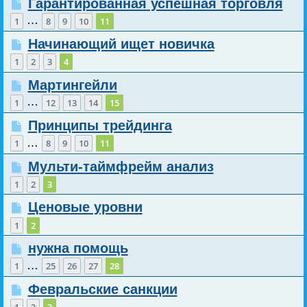
Гарантированная успешная торговля
…
1
8
9
10
11
Начинающий ищет новичка
1
2
3
4
Мартингейли
…
1
12
13
14
15
Принципы трейдинга
…
1
8
9
10
11
Мульти-таймфрейм анализ
1
2
3
Ценовые уровни
1
2
нужна помощь
…
1
25
26
27
28
Февральские санкции
1
2
3