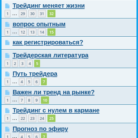
Трейдинг меняет жизни
…
1
29
30
31
32
вопрос опытным
…
1
12
13
14
15
как регистрироваться?
Трейдерская литература
1
2
3
4
5
Путь трейдера
…
1
4
5
6
7
Важен ли тренд на рынке?
…
1
7
8
9
10
Трейдинг с нулем в кармане
…
1
22
23
24
25
Прогноз по эфиру
…
1
4
5
6
7