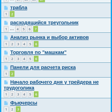
трабла
1
2
расходящийся треугольник
…
1
4
5
6
7
Анализ рынка и выбор активов
1
2
3
4
5
6
Торговля по "машкам"
1
2
3
4
5
6
Панели для расчета риска
1
2
Начало рабочего дня у трейдера не
трудоголика
1
2
3
4
5
6
Фьючерсы
1
2
3