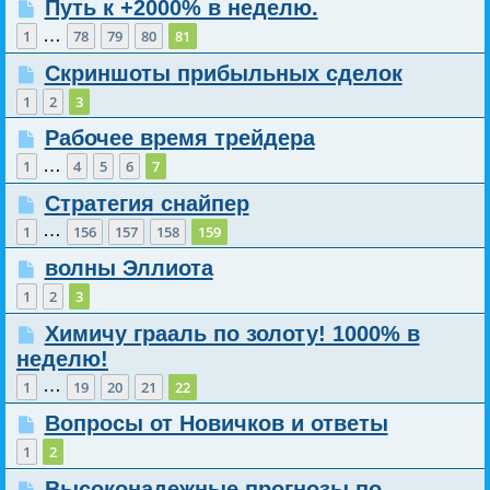
Путь к +2000% в неделю.
…
1
78
79
80
81
Скриншоты прибыльных сделок
1
2
3
Рабочее время трейдера
…
1
4
5
6
7
Стратегия снайпер
…
1
156
157
158
159
волны Эллиота
1
2
3
Химичу грааль по золоту! 1000% в
неделю!
…
1
19
20
21
22
Вопросы от Новичков и ответы
1
2
Высоконадежные прогнозы по