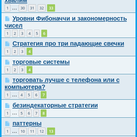
хвалим
…
1
30
31
32
33
Уровни Фибоначчи и закономерность
чисел
1
2
3
4
5
6
Стратегия про три падающие свечки
1
2
3
4
торговые системы
1
2
3
4
торговать лучше с телефона или с
компьютера?
…
1
4
5
6
7
безиндекаторные стратегии
…
1
5
6
7
8
паттерны
…
1
10
11
12
13