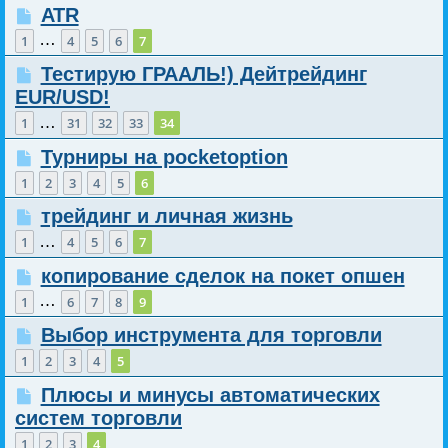
ATR
…
1
4
5
6
7
Тестирую ГРААЛЬ!) Дейтрейдинг
EUR/USD!
…
1
31
32
33
34
Турниры на pocketoption
1
2
3
4
5
6
трейдинг и личная жизнь
…
1
4
5
6
7
копирование сделок на покет опшен
…
1
6
7
8
9
Выбор инструмента для торговли
1
2
3
4
5
Плюсы и минусы автоматических
систем торговли
1
2
3
4