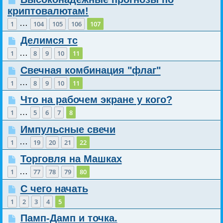
криптовалютам!
…
1
104
105
106
107
Делимся тс
…
1
8
9
10
11
Свечная комбинация "флаг"
…
1
8
9
10
11
Что на рабочем экране у кого?
…
1
5
6
7
8
Импульсные свечи
…
1
19
20
21
22
Торговля на Машках
…
1
77
78
79
80
С чего начать
1
2
3
4
5
Памп-Дамп и точка.