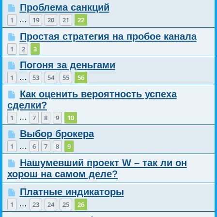
Проблема санкций
…
1
19
20
21
22
Простая стратегия на пробое канала
1
2
3
Погоня за деньгами
…
1
53
54
55
56
Как оценить вероятность успеха
сделки?
…
1
7
8
9
10
Выбор брокера
…
1
6
7
8
9
Нашумевший проект W – так ли он
хорош на самом деле?
Платные индикаторы
…
1
23
24
25
26