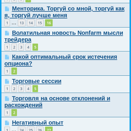
Менторика. Торгуй со мной, торгуй как
я, торгуй лучше меня
…
1
13
14
15
16
Волатильная новость Nonfarm мысли
трейдера
1
2
3
4
5
Какой оптимальный срок истечения
опциона?
1
2
Торговые сессии
1
2
3
4
5
Торговля на основе отклонений и
расхождений
1
2
Негативный опыт
…
1
24
25
26
27