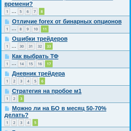
времени?
…
1
5
6
7
8
Отличие forex от бинарных опционов
…
1
8
9
10
11
Ошибки трейдеров
…
1
30
31
32
33
Как выбрать ТФ
…
1
14
15
16
17
Дневник трейдера
1
2
3
4
5
6
Стратегия на пробое м1
1
2
3
Можно ли на БО в месяц 50-70%
делать?
1
2
3
4
5