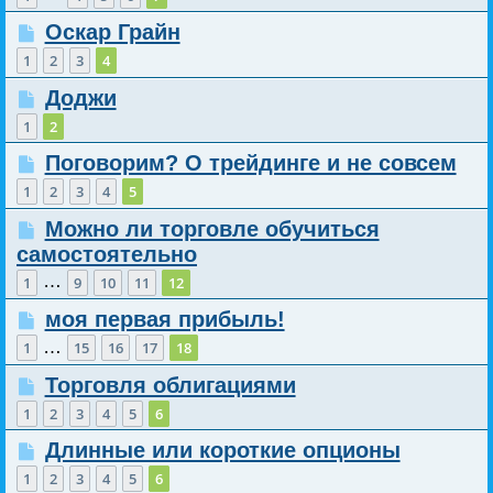
Оскар Грайн
1
2
3
4
Доджи
1
2
Поговорим? О трейдинге и не совсем
1
2
3
4
5
Можно ли торговле обучиться
самостоятельно
…
1
9
10
11
12
моя первая прибыль!
…
1
15
16
17
18
Торговля облигациями
1
2
3
4
5
6
Длинные или короткие опционы
1
2
3
4
5
6