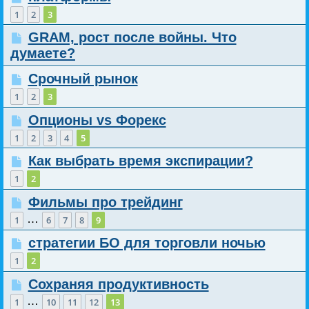
1
2
3
GRAM, рост после войны. Что
думаете?
Срочный рынок
1
2
3
Опционы vs Форекс
1
2
3
4
5
Как выбрать время экспирации?
1
2
Фильмы про трейдинг
…
1
6
7
8
9
стратегии БО для торговли ночью
1
2
Сохраняя продуктивность
…
1
10
11
12
13