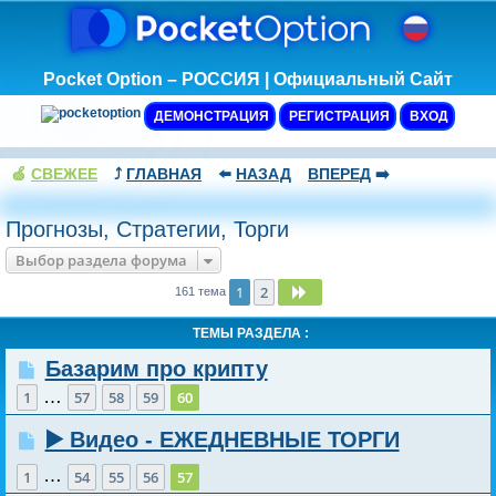
Pocket Option – РОССИЯ | Официальный Сайт
ДЕМОНСТРАЦИЯ
РЕГИСТРАЦИЯ
ВХОД
🍏
СВЕЖЕЕ
⤴️
ГЛАВНАЯ
⬅️
НАЗАД
ВПЕРЕД
➡️
Прогнозы, Стратегии, Торги
Выбор раздела форума
1
2
След.
161 тема
ТЕМЫ РАЗДЕЛА :
Базарим про крипту
…
1
57
58
59
60
▶️ Видео - ЕЖЕДНЕВНЫЕ ТОРГИ
…
1
54
55
56
57