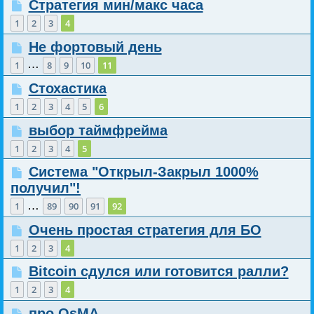
Стратегия мин/макс часа
1
2
3
4
Не фортовый день
…
1
8
9
10
11
Стохастика
1
2
3
4
5
6
выбор таймфрейма
1
2
3
4
5
Система "Открыл-Закрыл 1000%
получил"!
…
1
89
90
91
92
Очень простая стратегия для БО
1
2
3
4
Bitcoin сдулся или готовится ралли?
1
2
3
4
про OsMA