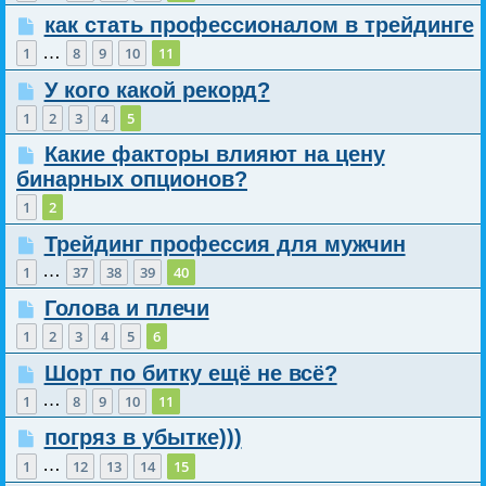
как стать профессионалом в трейдинге
…
1
8
9
10
11
У кого какой рекорд?
1
2
3
4
5
Какие факторы влияют на цену
бинарных опционов?
1
2
Трейдинг профессия для мужчин
…
1
37
38
39
40
Голова и плечи
1
2
3
4
5
6
Шорт по битку ещё не всё?
…
1
8
9
10
11
погряз в убытке)))
…
1
12
13
14
15