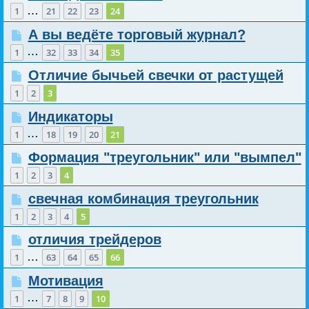
…
1
21
22
23
24
А вы ведёте торговый журнал?
…
1
32
33
34
35
Отличие бычьей свечки от растущей
1
2
3
Индикаторы
…
1
18
19
20
21
Формация "треугольник" или "вымпел"
1
2
3
4
свечная комбинация треугольник
1
2
3
4
5
отличия трейдеров
…
1
63
64
65
66
Мотивация
…
1
7
8
9
10