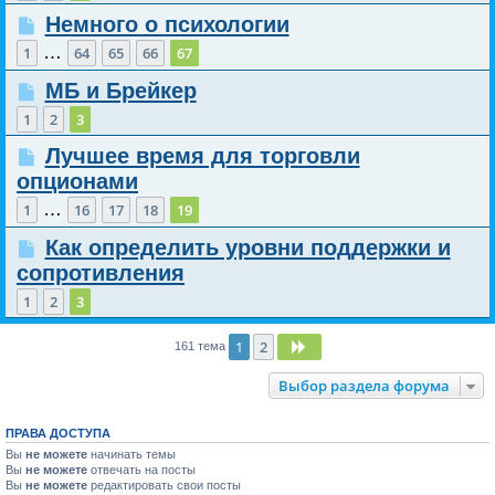
Немного о психологии
…
1
64
65
66
67
МБ и Брейкер
1
2
3
Лучшее время для торговли
опционами
…
1
16
17
18
19
Как определить уровни поддержки и
сопротивления
1
2
3
1
2
След.
161 тема
Выбор раздела форума
ПРАВА ДОСТУПА
Вы
не можете
начинать темы
Вы
не можете
отвечать на посты
Вы
не можете
редактировать свои посты