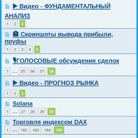
▶️ Видео - ФУНДАМЕНТАЛЬНЫЙ
АНАЛИЗ
1
2
3
🏦 Скриншоты вывода прибыли,
пруфы
1
2
3
4
5
🎙️ГОЛОСОВЫЕ обсуждения сделок
…
1
55
56
57
58
▶️ Видео - ПРОГНОЗ РЫНКА
1
2
3
Solana
…
1
27
28
29
30
Торговля индексом DAX
…
1
182
183
184
185