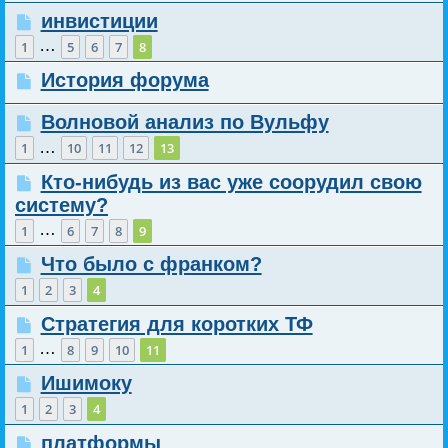
инвистиции
…
1
5
6
7
8
История форума
Волновой анализ по Вульфу
…
1
10
11
12
13
Кто-нибудь из вас уже соорудил свою
систему?
…
1
6
7
8
9
Что было с франком?
1
2
3
4
Стратегия для коротких ТФ
…
1
8
9
10
11
Ишимоку
1
2
3
4
платформы