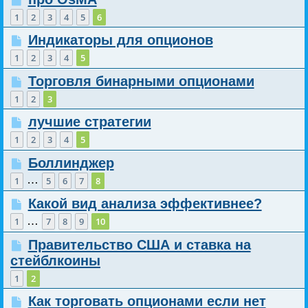
1
2
3
4
5
6
Индикаторы для опционов
1
2
3
4
5
Торговля бинарными опционами
1
2
3
лучшие стратегии
1
2
3
4
5
Боллинджер
…
1
5
6
7
8
Какой вид анализа эффективнее?
…
1
7
8
9
10
Правительство США и ставка на
стейблкоины
1
2
Как торговать опционами если нет