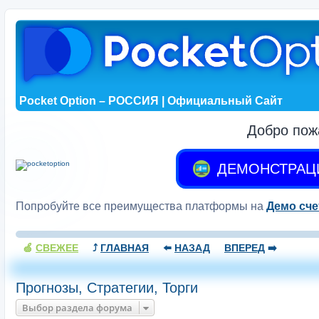
Pocket Option – РОССИЯ | Официальный Сайт
Добро пож
ДЕМОНСТРАЦ
Попробуйте все преимущества платформы на
Демо сче
🍏
СВЕЖЕЕ
⤴️
ГЛАВНАЯ
⬅️
НАЗАД
ВПЕРЕД
➡️
Прогнозы, Стратегии, Торги
Выбор раздела форума