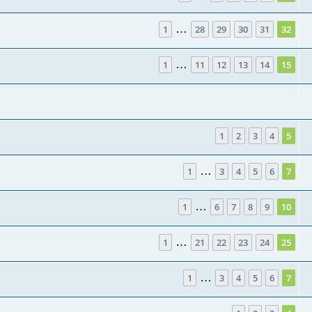
…
1
28
29
30
31
32
…
1
11
12
13
14
15
1
2
3
4
5
…
1
3
4
5
6
7
…
1
6
7
8
9
10
…
1
21
22
23
24
25
…
1
3
4
5
6
7