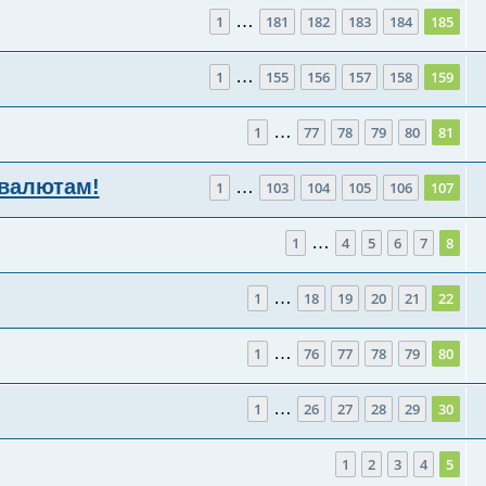
…
1
181
182
183
184
185
…
1
155
156
157
158
159
…
1
77
78
79
80
81
валютам!
…
1
103
104
105
106
107
…
1
4
5
6
7
8
…
1
18
19
20
21
22
…
1
76
77
78
79
80
…
1
26
27
28
29
30
1
2
3
4
5