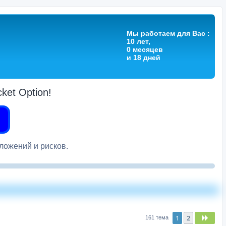
Мы работаем для Вас :
10 лет,
0 месяцев
и 18 дней
et Option!
вложений и рисков.
1
2
След
161 тема