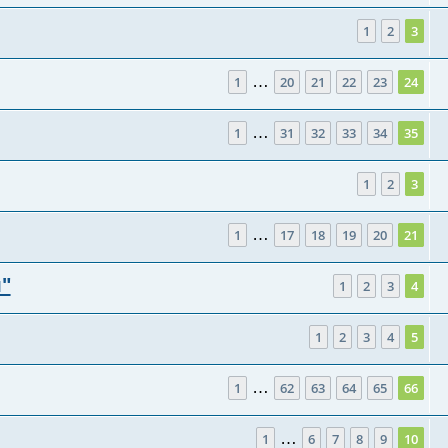
1
2
3
…
1
20
21
22
23
24
…
1
31
32
33
34
35
1
2
3
…
1
17
18
19
20
21
"
1
2
3
4
1
2
3
4
5
…
1
62
63
64
65
66
…
1
6
7
8
9
10