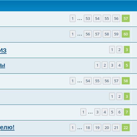
…
1
53
54
55
56
57
…
1
56
57
58
59
60
1
2
3
ИЗ
фы
1
2
3
4
5
…
1
54
55
56
57
58
1
2
3
…
1
3
4
5
6
7
делю!
…
1
18
19
20
21
22