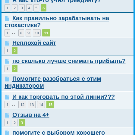
А вас кто-то учил трейдингу?
1
2
3
4
5
6
Как правильно зарабатывать на
стохастике?
…
1
8
9
10
11
Неплохой сайт
1
2
по сколько лучше снимать прибыль?
1
2
Помогите разобраться с этим
индикатором
И как торговать по этой линии???
…
1
12
13
14
15
Отзыв на 4+
1
2
3
помогите с выбором хорошего