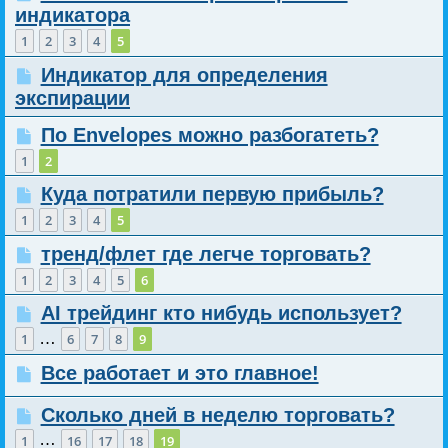
индикатора
1
2
3
4
5
Индикатор для определения
экспирации
По Envelopes можно разбогатеть?
1
2
Куда потратили первую прибыль?
1
2
3
4
5
тренд/флет где легче торговать?
1
2
3
4
5
6
AI трейдинг кто нибудь использует?
…
1
6
7
8
9
Все работает и это главное!
Сколько дней в неделю торговать?
…
1
16
17
18
19