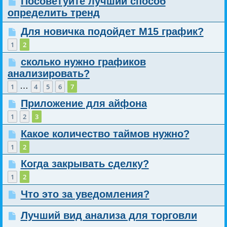
Посоветуйте лучший способ
определить тренд
Для новичка подойдет М15 график?
1
2
сколько нужно графиков
анализировать?
…
1
4
5
6
7
Приложение для айфона
1
2
3
Какое количество таймов нужно?
1
2
Когда закрывать сделку?
1
2
Что это за уведомления?
Лучший вид анализа для торговли