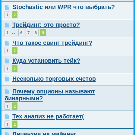
Stochastic или WPR что выбрать?
1
2
Трейдинг: это просто?
…
1
6
7
8
9
Что такое свинг трейдинг?
1
2
Куда установить тейк?
1
2
Несколько торговых счетов
Почему опционы называют
бинарными?
1
2
Тех анализ не работает(
1
2
Лицензия на майнинг