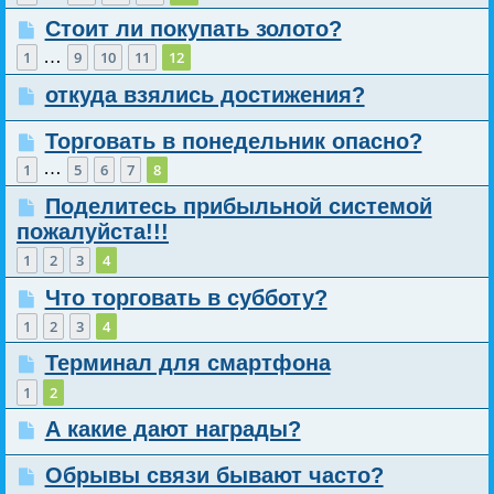
Стоит ли покупать золото?
…
1
9
10
11
12
откуда взялись достижения?
Торговать в понедельник опасно?
…
1
5
6
7
8
Поделитесь прибыльной системой
пожалуйста!!!
1
2
3
4
Что торговать в субботу?
1
2
3
4
Терминал для смартфона
1
2
А какие дают награды?
Обрывы связи бывают часто?