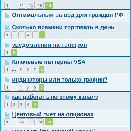
…
1
11
12
13
14
Оптимальный вывод для граждан РФ
Сколько времени торговать в день
1
2
3
4
5
6
уведомления на телефон
1
2
Ключевые паттерны VSA
…
1
5
6
7
8
индикаторы или только график?
…
1
4
5
6
7
как работать по этому каналу
1
2
3
4
5
Центовый счет на опционах
…
1
26
27
28
29