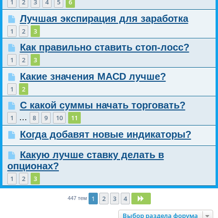
1
2
3
4
5
6
Лучшая экспирация для заработка
1
2
3
Как правильно ставить стоп-лосс?
1
2
3
Какие значения MACD лучше?
1
2
С какой суммы начать торговать?
…
1
8
9
10
11
Когда добавят новые индикаторы?
Какую лучше ставку делать в
опционах?
1
2
3
1
2
3
4
След.
447 тем
Выбор раздела форума