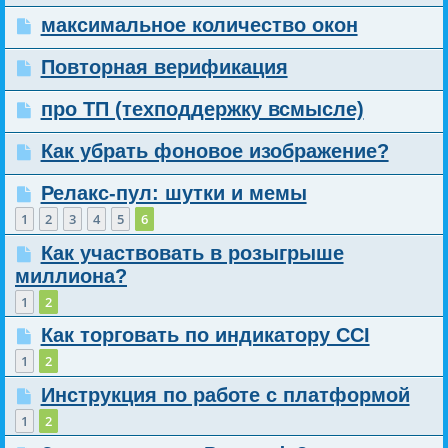
максимальное количество окон
Повторная верификация
про ТП (техподдержку всмысле)
Как убрать фоновое изображение?
Релакс-пул: шутки и мемы
1
2
3
4
5
6
Как участвовать в розыгрыше
миллиона?
1
2
Как торговать по индикатору CCI
1
2
Инструкция по работе с платформой
1
2