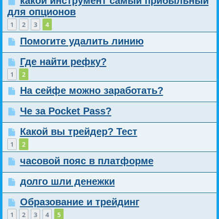
какой инструмент самый прибыльный
для опционов
1
2
3
4
Помогите удалить линию
Где найти рефку?
1
2
На сейфе можно заработать?
Че за Pocket Pass?
Какой вы трейдер? Тест
1
2
часовой пояс в платформе
долго шли денежки
Образование и трейдинг
1
2
3
4
5