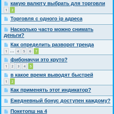
какую валюту выбрать для торговли
1
2
Торговля с одного ip адреса
Насколько часто можно снимать
деньги?
Как определить разворот тренда
…
1
4
5
6
7
фибоначчи это круто?
1
2
3
4
5
в какое время выводят быстрей
1
2
Как применять этот индикатор?
Ежедневный бонус доступен каждому?
Покетопш на 4