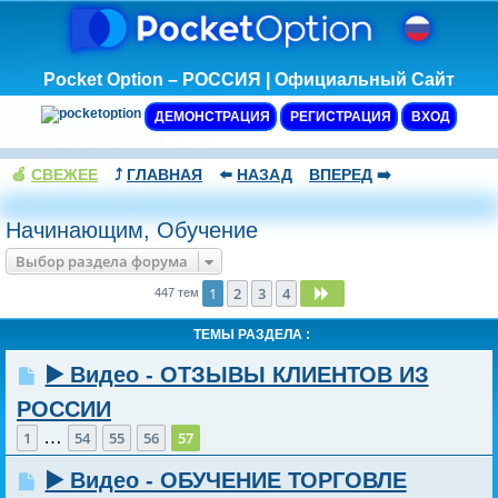
Pocket Option – РОССИЯ | Официальный Сайт
ДЕМОНСТРАЦИЯ
РЕГИСТРАЦИЯ
ВХОД
🍏
СВЕЖЕЕ
⤴️
ГЛАВНАЯ
⬅️
НАЗАД
ВПЕРЕД
➡️
Начинающим, Обучение
Выбор раздела форума
1
2
3
4
След.
447 тем
ТЕМЫ РАЗДЕЛА :
▶️ Видео - ОТЗЫВЫ КЛИЕНТОВ ИЗ
РОССИИ
…
1
54
55
56
57
▶️ Видео - ОБУЧЕНИЕ ТОРГОВЛЕ