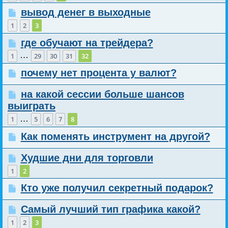
вывод денег в выходные
1
2
3
где обучают на трейдера?
…
1
29
30
31
32
почему нет процента у валют?
на какой сессии больше шансов
выиграть
…
1
5
6
7
8
Как поменять инструмент на другой?
Худшие дни для торговли
1
2
Кто уже получил секретный подарок?
Самый лучший тип графика какой?
1
2
3