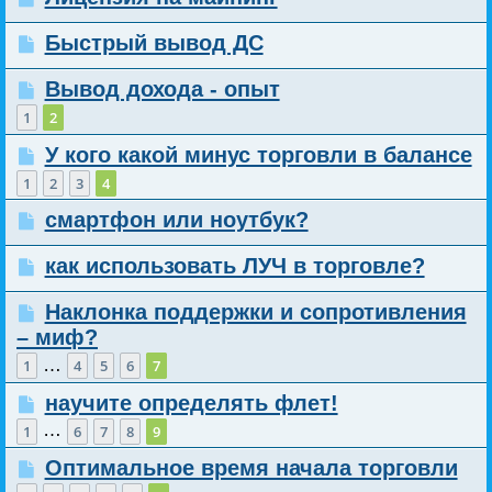
Быстрый вывод ДС
Вывод дохода - опыт
1
2
У кого какой минус торговли в балансе
1
2
3
4
смартфон или ноутбук?
как использовать ЛУЧ в торговле?
Наклонка поддержки и сопротивления
– миф?
…
1
4
5
6
7
научите определять флет!
…
1
6
7
8
9
Оптимальное время начала торговли