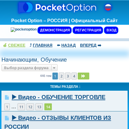
Pocket Option – РОССИЯ | Официальный Сайт
ДЕМОНСТРАЦИЯ
РЕГИСТРАЦИЯ
ВХОД
🍏
СВЕЖЕЕ
⤴️
ГЛАВНАЯ
⬅️
НАЗАД
ВПЕРЕД
➡️
Начинающим, Обучение
Выбор раздела форума
1
2
3
4
След.
446 тем
ТЕМЫ РАЗДЕЛА :
▶️ Видео - ОБУЧЕНИЕ ТОРГОВЛЕ
…
1
11
12
13
14
▶️ Видео - ОТЗЫВЫ КЛИЕНТОВ ИЗ
РОССИИ