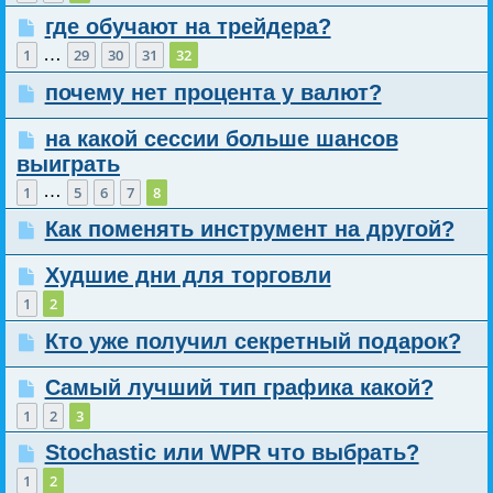
где обучают на трейдера?
…
1
29
30
31
32
почему нет процента у валют?
на какой сессии больше шансов
выиграть
…
1
5
6
7
8
Как поменять инструмент на другой?
Худшие дни для торговли
1
2
Кто уже получил секретный подарок?
Самый лучший тип графика какой?
1
2
3
Stochastic или WPR что выбрать?
1
2