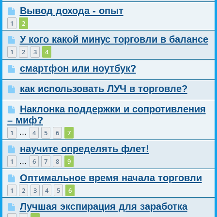
Вывод дохода - опыт
1
2
У кого какой минус торговли в балансе
1
2
3
4
смартфон или ноутбук?
как использовать ЛУЧ в торговле?
Наклонка поддержки и сопротивления
– миф?
…
1
4
5
6
7
научите определять флет!
…
1
6
7
8
9
Оптимальное время начала торговли
1
2
3
4
5
6
Лучшая экспирация для заработка