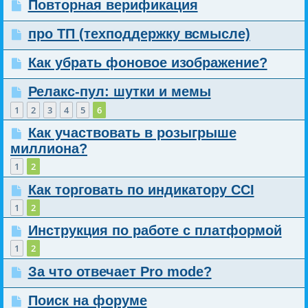
Повторная верификация
про ТП (техподдержку всмысле)
Как убрать фоновое изображение?
Релакс-пул: шутки и мемы
1
2
3
4
5
6
Как участвовать в розыгрыше
миллиона?
1
2
Как торговать по индикатору CCI
1
2
Инструкция по работе с платформой
1
2
За что отвечает Pro mode?
Поиск на форуме