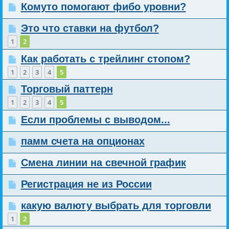
Комуто помогают фибо уровни?
Это что ставки на футбол?
1
2
Как работать с трейлинг стопом?
1
2
3
4
5
Торговый паттерн
1
2
3
4
5
Если проблемы с выводом...
памм счета на опционах
Смена линии на свечной график
Регистрация не из России
какую валюту выбрать для торговли
1
2