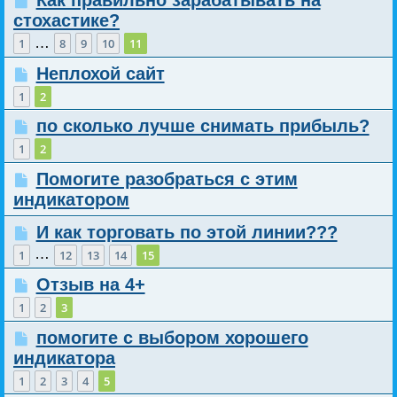
Как правильно зарабатывать на
стохастике?
…
1
8
9
10
11
Неплохой сайт
1
2
по сколько лучше снимать прибыль?
1
2
Помогите разобраться с этим
индикатором
И как торговать по этой линии???
…
1
12
13
14
15
Отзыв на 4+
1
2
3
помогите с выбором хорошего
индикатора
1
2
3
4
5