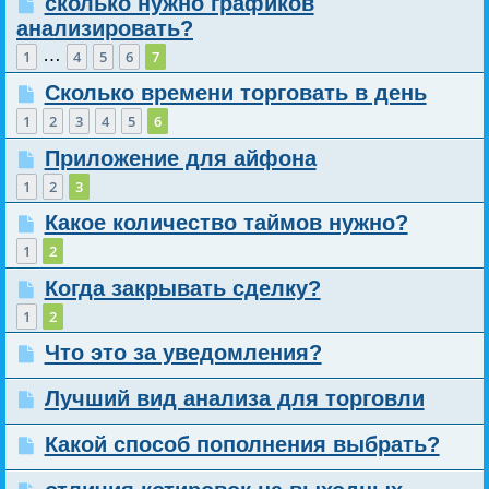
сколько нужно графиков
анализировать?
…
1
4
5
6
7
Сколько времени торговать в день
1
2
3
4
5
6
Приложение для айфона
1
2
3
Какое количество таймов нужно?
1
2
Когда закрывать сделку?
1
2
Что это за уведомления?
Лучший вид анализа для торговли
Какой способ пополнения выбрать?