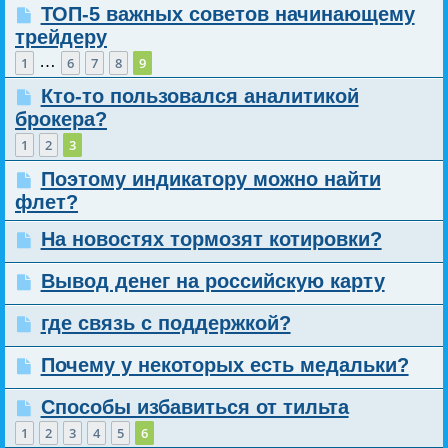
ТОП-5 важных советов начинающему
трейдеру
…
1
6
7
8
9
Кто-то пользовался аналитикой
брокера?
1
2
3
Поэтому индикатору можно найти
флет?
На новостях тормозят котировки?
Вывод денег на российскую карту
где связь с поддержкой?
Почему у некоторых есть медальки?
Способы избавиться от тильта
1
2
3
4
5
6