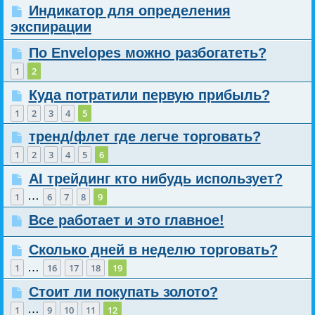
Индикатор для определения
экспирации
По Envelopes можно разбогатеть?
1
2
Куда потратили первую прибыль?
1
2
3
4
5
тренд/флет где легче торговать?
1
2
3
4
5
6
AI трейдинг кто нибудь использует?
…
1
6
7
8
9
Все работает и это главное!
Сколько дней в неделю торговать?
…
1
16
17
18
19
Стоит ли покупать золото?
…
1
9
10
11
12