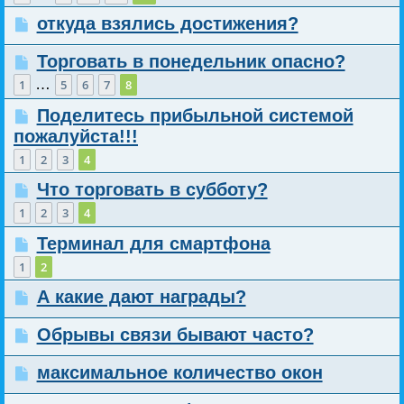
откуда взялись достижения?
Торговать в понедельник опасно?
…
1
5
6
7
8
Поделитесь прибыльной системой
пожалуйста!!!
1
2
3
4
Что торговать в субботу?
1
2
3
4
Терминал для смартфона
1
2
А какие дают награды?
Обрывы связи бывают часто?
максимальное количество окон