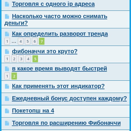
Торговля с одного ip адреса
Насколько часто можно снимать
деньги?
Как определить разворот тренда
…
1
4
5
6
7
фибоначчи это круто?
1
2
3
4
5
в какое время выводят быстрей
1
2
Как применять этот индикатор?
Ежедневный бонус доступен каждому?
Покетопш на 4
Торговля по расширению Фибоначчи