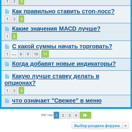
1
2
3
Как правильно ставить стоп-лосс?
1
2
3
Какие значения MACD лучше?
1
2
С какой суммы начать торговать?
…
1
8
9
10
11
Когда добавят новые индикаторы?
Какую лучше ставку делать в
опционах?
1
2
3
что означает "Свежее" в меню
1
2
3
4
След.
446 тем
Выбор раздела форума