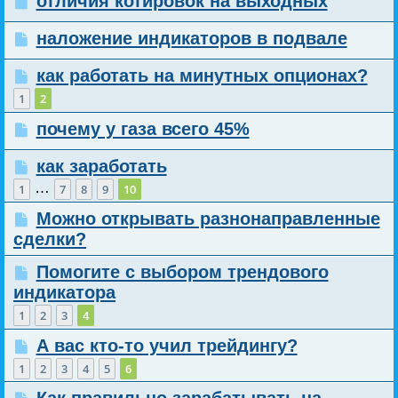
отличия котировок на выходных
наложение индикаторов в подвале
как работать на минутных опционах?
1
2
почему у газа всего 45%
как заработать
…
1
7
8
9
10
Можно открывать разнонаправленные
сделки?
Помогите с выбором трендового
индикатора
1
2
3
4
А вас кто-то учил трейдингу?
1
2
3
4
5
6