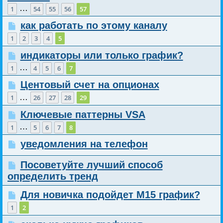
…
1
54
55
56
57
как работать по этому каналу
1
2
3
4
5
индикаторы или только график?
…
1
4
5
6
7
Центовый счет на опционах
…
1
26
27
28
29
Ключевые паттерны VSA
…
1
5
6
7
8
уведомления на телефон
Посоветуйте лучший способ
определить тренд
Для новичка подойдет М15 график?
1
2