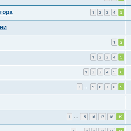
тора
1
2
3
4
5
ии
1
2
1
2
3
4
5
1
2
3
4
5
6
…
1
5
6
7
8
9
…
1
15
16
17
18
19