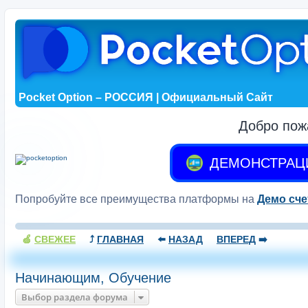
Pocket Option – РОССИЯ | Официальный Сайт
Добро пож
ДЕМОНСТРАЦ
Попробуйте все преимущества платформы на
Демо сче
🍏
СВЕЖЕЕ
⤴️
ГЛАВНАЯ
⬅️
НАЗАД
ВПЕРЕД
➡️
Начинающим, Обучение
Выбор раздела форума