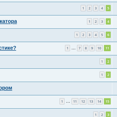
1
2
3
4
5
катора
1
2
3
4
1
2
3
4
5
6
стике?
…
1
7
8
9
10
11
1
2
1
2
тором
…
1
11
12
13
14
15
1
2
3