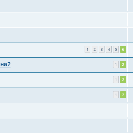
1
2
3
4
5
6
она?
1
2
1
2
1
2