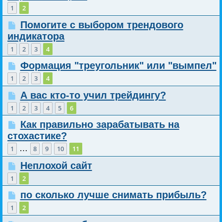
1
2
Помогите с выбором трендового
индикатора
1
2
3
4
Формация "треугольник" или "вымпел"
1
2
3
4
А вас кто-то учил трейдингу?
1
2
3
4
5
6
Как правильно зарабатывать на
стохастике?
…
1
8
9
10
11
Неплохой сайт
1
2
по сколько лучше снимать прибыль?
1
2