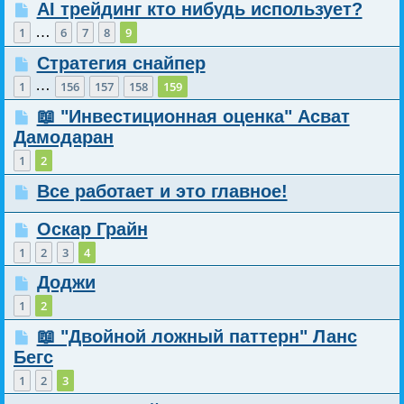
AI трейдинг кто нибудь использует?
…
1
6
7
8
9
Стратегия снайпер
…
1
156
157
158
159
📖 "Инвестиционная оценка" Асват
Дамодаран
1
2
Все работает и это главное!
Оскар Грайн
1
2
3
4
Доджи
1
2
📖 "Двойной ложный паттерн" Ланс
Бегс
1
2
3