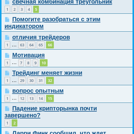
свечная комбинация треугольник
1
2
3
4
5
Помогите разобраться с этим
индикатором
отличия трейдеров
…
1
63
64
65
66
Мотивация
…
1
7
8
9
10
Трейдинг меняет жизни
…
1
29
30
31
32
вопрос опытным
…
1
12
13
14
15
Падение крипторынка почти
завершено?
1
2
Ларри Финк сообщил, что ждет