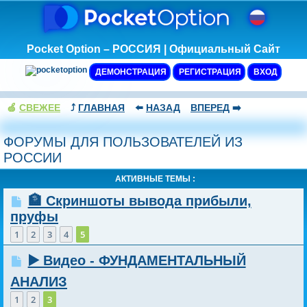
Pocket Option – РОССИЯ | Официальный Сайт
ДЕМОНСТРАЦИЯ
РЕГИСТРАЦИЯ
ВХОД
🍏
СВЕЖЕЕ
⤴️
ГЛАВНАЯ
⬅️
НАЗАД
ВПЕРЕД
➡️
ФОРУМЫ ДЛЯ ПОЛЬЗОВАТЕЛЕЙ ИЗ
РОССИИ
АКТИВНЫЕ ТЕМЫ :
🏦 Скриншоты вывода прибыли,
пруфы
1
2
3
4
5
▶️ Видео - ФУНДАМЕНТАЛЬНЫЙ
АНАЛИЗ
1
2
3