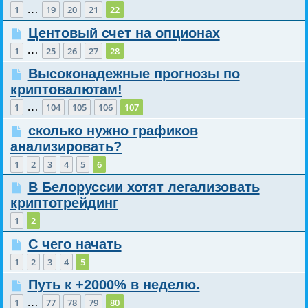
…
1
19
20
21
22
Центовый счет на опционах
…
1
25
26
27
28
Высоконадежные прогнозы по
криптовалютам!
…
1
104
105
106
107
сколько нужно графиков
анализировать?
1
2
3
4
5
6
В Белоруссии хотят легализовать
криптотрейдинг
1
2
С чего начать
1
2
3
4
5
Путь к +2000% в неделю.
…
1
77
78
79
80