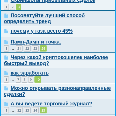
1
2
3
Посоветуйте лучший способ
определить тренд
почему у газа всего 45%
Памп-Дамп и точка.
…
1
21
22
23
24
Через какой криптокошелек наиболее
быстрый вывод?
как заработать
…
1
7
8
9
10
Можно открывать разнонаправленные
сделки?
А вы ведёте торговый журнал?
…
1
32
33
34
35