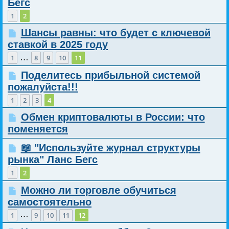
Бегс
1
2
Шансы равны: что будет с ключевой
ставкой в 2025 году
…
1
8
9
10
11
Поделитесь прибыльной системой
пожалуйста!!!
1
2
3
4
Обмен криптовалюты в России: что
поменяется
📖 "Используйте журнал структуры
рынка" Ланс Бегс
1
2
Можно ли торговле обучиться
самостоятельно
…
1
9
10
11
12