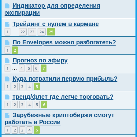
Индикатор для определения
экспирации
Трейдинг с нулем в кармане
…
1
22
23
24
25
По Envelopes можно разбогатеть?
1
2
Прогноз по эфиру
…
1
4
5
6
7
Куда потратили первую прибыль?
1
2
3
4
5
тренд/флет где легче торговать?
1
2
3
4
5
6
Зарубежные криптобиржи смогут
работать в России
1
2
3
4
5