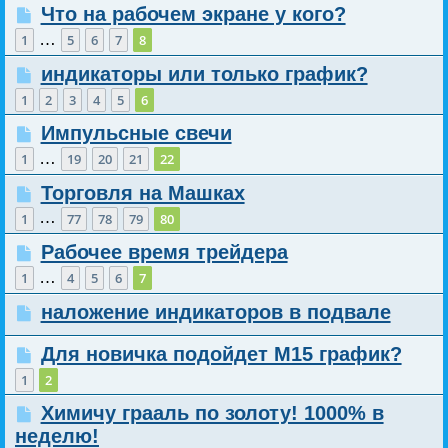
Что на рабочем экране у кого?
…
1
5
6
7
8
индикаторы или только график?
1
2
3
4
5
6
Импульсные свечи
…
1
19
20
21
22
Торговля на Машках
…
1
77
78
79
80
Рабочее время трейдера
…
1
4
5
6
7
наложение индикаторов в подвале
Для новичка подойдет М15 график?
1
2
Химичу грааль по золоту! 1000% в
неделю!