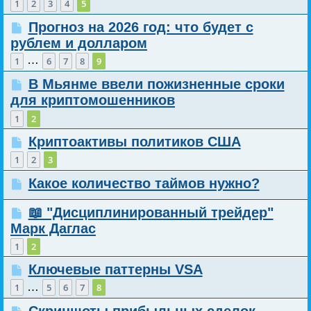
1
2
3
4
5
Прогноз на 2026 год: что будет с
рублем и долларом
…
1
6
7
8
9
В Мьянме ввели пожизненные сроки
для криптомошенников
1
2
Криптоактивы политиков США
1
2
3
Какое количество таймов нужно?
📖 "Дисциплинированный трейдер"
Марк Даглас
1
2
Ключевые паттерны VSA
…
1
5
6
7
8
Скриншоты прибыльных сделок