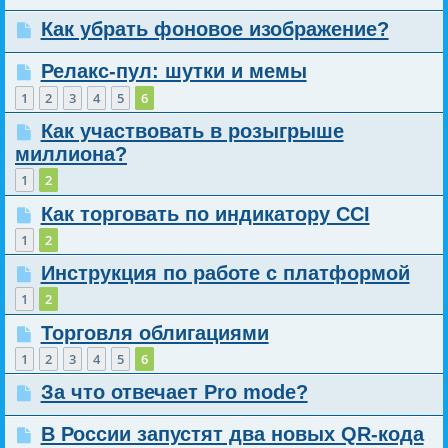
Как убрать фоновое изображение?
Релакс-пул: шутки и мемы
1
2
3
4
5
6
Как участвовать в розыгрыше
миллиона?
1
2
Как торговать по индикатору CCI
1
2
Инструкция по работе с платформой
1
2
Торговля облигациями
1
2
3
4
5
6
За что отвечает Pro mode?
В России запустят два новых QR-кода