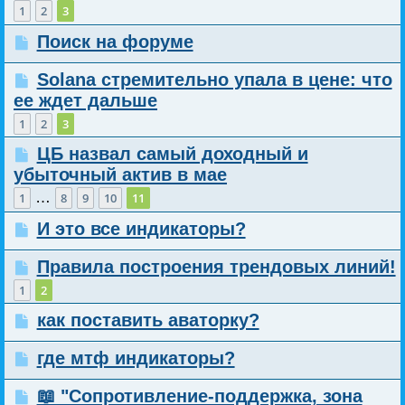
1
2
3
Поиск на форуме
Solana стремительно упала в цене: что
ее ждет дальше
1
2
3
ЦБ назвал самый доходный и
убыточный актив в мае
…
1
8
9
10
11
И это все индикаторы?
Правила построения трендовых линий!
1
2
как поставить аваторку?
где мтф индикаторы?
📖 "Сопротивление-поддержка, зона