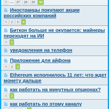
…
1
27
28
29
30
Иностранцы покупают акции
российских компаний
1
2
3
4
Биткон больше не окупается: майнеры
переходят на ИИ
1
2
уведомления на телефон
Приложение для айфона
1
2
3
Ethereum исполнилось 11 лет: что ждет
монету дальше
как работать на минутных опционах?
1
2
как работать по этому каналу