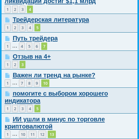
ликвидации достиг $1,1 млрд
1
2
3
4
Трейдерская литература
1
2
3
4
5
Путь трейдера
…
1
4
5
6
7
Отзыв на 4+
1
2
3
Важен ли тренд на рынке?
…
1
7
8
9
10
помогите с выбором хорошего
индикатора
1
2
3
4
5
ИИ ушли в минус по торговле
криптовалютой
…
1
10
11
12
13