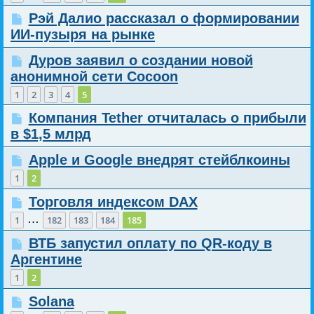
Рэй Далио рассказал о формировании
ИИ-пузыря на рынке
Дуров заявил о создании новой
анонимной сети Cocoon
1
2
3
4
5
Компания Tether отчиталась о прибыли
в $1,5 млрд
Apple и Google внедрят стейблкоины
1
2
Торговля индексом DAX
…
1
182
183
184
185
ВТБ запустил оплату по QR-коду в
Аргентине
1
2
Solana