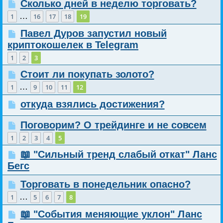
Сколько дней в неделю торговать?
…
1
16
17
18
19
Павел Дуров запустил новый
криптокошелек в Telegram
1
2
3
Стоит ли покупать золото?
…
1
9
10
11
12
откуда взялись достижения?
Поговорим? О трейдинге и не совсем
1
2
3
4
5
📖 "Сильный тренд слабый откат" Ланс
Бегс
Торговать в понедельник опасно?
…
1
5
6
7
8
📖 "События меняющие уклон" Ланс