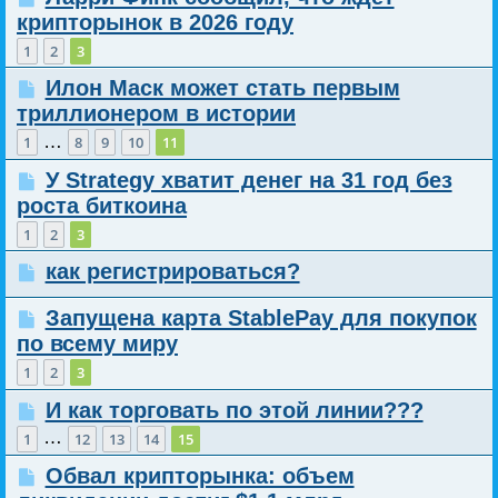
крипторынок в 2026 году
1
2
3
Илон Маск может стать первым
триллионером в истории
…
1
8
9
10
11
У Strategy хватит денег на 31 год без
роста биткоина
1
2
3
как регистрироваться?
Запущена карта StablePay для покупок
по всему миру
1
2
3
И как торговать по этой линии???
…
1
12
13
14
15
Обвал крипторынка: объем