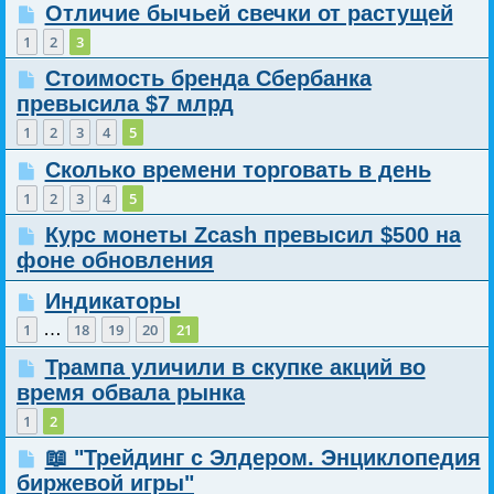
Отличие бычьей свечки от растущей
1
2
3
Стоимость бренда Сбербанка
превысила $7 млрд
1
2
3
4
5
Сколько времени торговать в день
1
2
3
4
5
Курс монеты Zcash превысил $500 на
фоне обновления
Индикаторы
…
1
18
19
20
21
Трампа уличили в скупке акций во
время обвала рынка
1
2
📖 "Трейдинг с Элдером. Энциклопедия
биржевой игры"