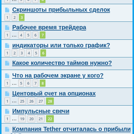
Скриншоты прибыльных сделок
1
2
3
Рабочее время трейдера
…
1
4
5
6
7
индикаторы или только график?
1
2
3
4
5
6
Какое количество таймов нужно?
Что на рабочем экране у кого?
…
1
5
6
7
8
Центовый счет на опционах
…
1
25
26
27
28
Импульсные свечи
…
1
19
20
21
22
Компания Tether отчиталась о прибыли