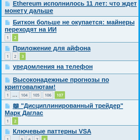
Ethereum исполнилось 11 лет: что ждет
монету дальше
Биткон больше не окупается: майнеры
переходят на ИИ
1
2
Приложение для айфона
1
2
3
уведомления на телефон
Высоконадежные прогнозы по
криптовалютам!
…
1
104
105
106
107
📖 "Дисциплинированный трейдер"
Марк Даглас
1
2
Ключевые паттерны VSA
…
1
5
6
7
8