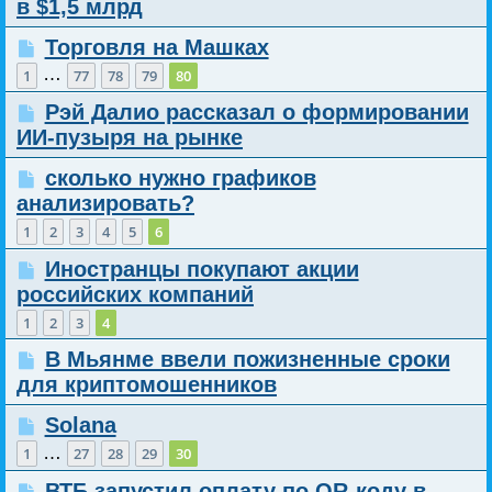
в $1,5 млрд
Торговля на Машках
…
1
77
78
79
80
Рэй Далио рассказал о формировании
ИИ-пузыря на рынке
сколько нужно графиков
анализировать?
1
2
3
4
5
6
Иностранцы покупают акции
российских компаний
1
2
3
4
В Мьянме ввели пожизненные сроки
для криптомошенников
Solana
…
1
27
28
29
30
ВТБ запустил оплату по QR-коду в