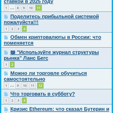
ставкой в 2025 году
…
1
8
9
10
11
Поделитесь прибыльной системой
пожалуйста!!!
1
2
3
4
Обмен криптовалюты в России: что
поменяется
📖 "Используйте журнал структуры
рынка" Ланс Бегс
1
2
Можно ли торговле обучиться
самостоятельно
…
1
9
10
11
12
Что торговать в субботу?
1
2
3
4
Кризис Ethereum: что сказал Бутерин и