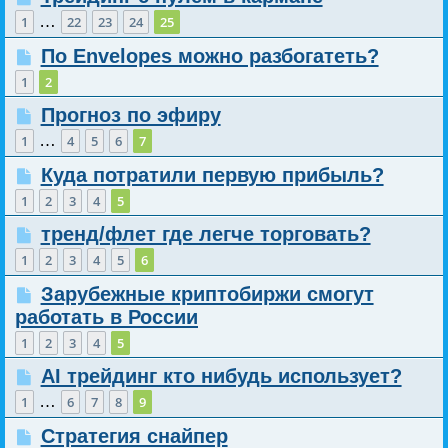
…
1
22
23
24
25
По Envelopes можно разбогатеть?
1
2
Прогноз по эфиру
…
1
4
5
6
7
Куда потратили первую прибыль?
1
2
3
4
5
тренд/флет где легче торговать?
1
2
3
4
5
6
Зарубежные криптобиржи смогут
работать в России
1
2
3
4
5
AI трейдинг кто нибудь использует?
…
1
6
7
8
9
Стратегия снайпер