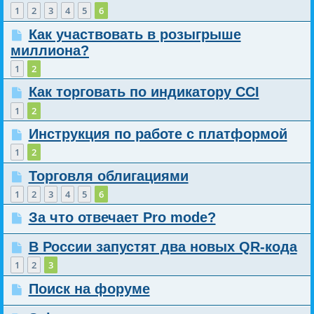
1
2
3
4
5
6
Как участвовать в розыгрыше
миллиона?
1
2
Как торговать по индикатору CCI
1
2
Инструкция по работе с платформой
1
2
Торговля облигациями
1
2
3
4
5
6
За что отвечает Pro mode?
В России запустят два новых QR-кода
1
2
3
Поиск на форуме