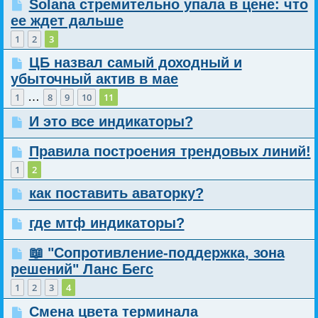
Solana стремительно упала в цене: что
ее ждет дальше
1
2
3
ЦБ назвал самый доходный и
убыточный актив в мае
…
1
8
9
10
11
И это все индикаторы?
Правила построения трендовых линий!
1
2
как поставить аваторку?
где мтф индикаторы?
📖 "Сопротивление-поддержка, зона
решений" Ланс Бегс
1
2
3
4
Смена цвета терминала