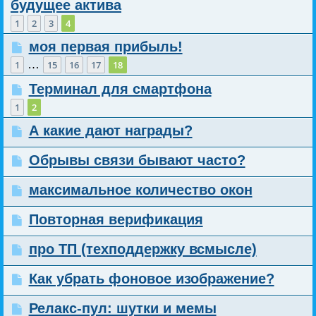
будущее актива
1
2
3
4
моя первая прибыль!
…
1
15
16
17
18
Терминал для смартфона
1
2
А какие дают награды?
Обрывы связи бывают часто?
максимальное количество окон
Повторная верификация
про ТП (техподдержку всмысле)
Как убрать фоновое изображение?
Релакс-пул: шутки и мемы