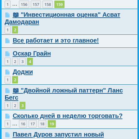
…
1
156
157
158
159
📖 "Инвестиционная оценка" Асват
Дамодаран
1
2
Все работает и это главное!
Оскар Грайн
1
2
3
4
Доджи
1
2
📖 "Двойной ложный паттерн" Ланс
Бегс
1
2
3
Сколько дней в неделю торговать?
…
1
16
17
18
19
Павел Дуров запустил новый