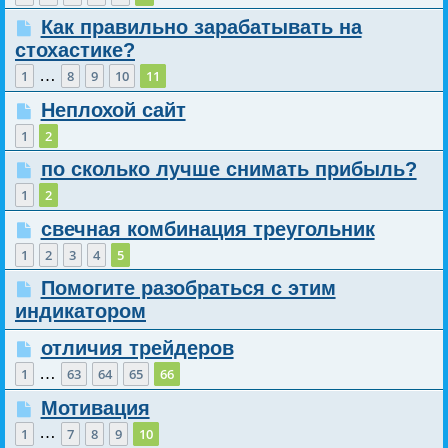
Как правильно зарабатывать на
стохастике?
…
1
8
9
10
11
Неплохой сайт
1
2
по сколько лучше снимать прибыль?
1
2
свечная комбинация треугольник
1
2
3
4
5
Помогите разобраться с этим
индикатором
отличия трейдеров
…
1
63
64
65
66
Мотивация
…
1
7
8
9
10