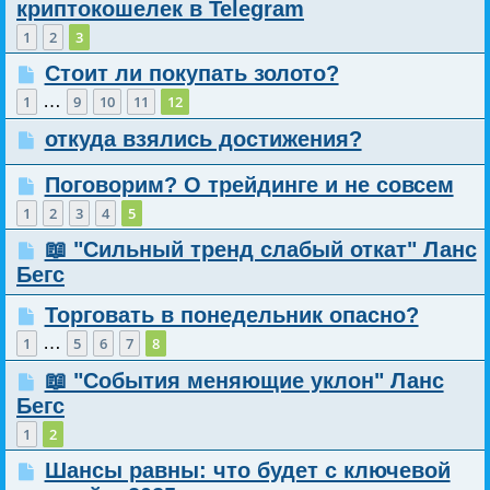
криптокошелек в Telegram
1
2
3
Стоит ли покупать золото?
…
1
9
10
11
12
откуда взялись достижения?
Поговорим? О трейдинге и не совсем
1
2
3
4
5
📖 "Сильный тренд слабый откат" Ланс
Бегс
Торговать в понедельник опасно?
…
1
5
6
7
8
📖 "События меняющие уклон" Ланс
Бегс
1
2
Шансы равны: что будет с ключевой