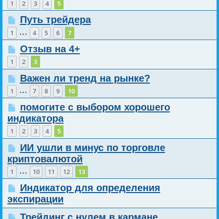
1
2
3
4
5
Путь трейдера
…
1
4
5
6
7
Отзыв на 4+
1
2
3
Важен ли тренд на рынке?
…
1
7
8
9
10
помогите с выбором хорошего
индикатора
1
2
3
4
5
ИИ ушли в минус по торговле
криптовалютой
…
1
10
11
12
13
Индикатор для определения
экспирации
Трейдинг с нулем в кармане