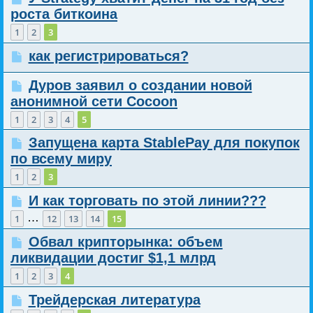
роста биткоина
1
2
3
как регистрироваться?
Дуров заявил о создании новой
анонимной сети Cocoon
1
2
3
4
5
Запущена карта StablePay для покупок
по всему миру
1
2
3
И как торговать по этой линии???
…
1
12
13
14
15
Обвал крипторынка: объем
ликвидации достиг $1,1 млрд
1
2
3
4
Трейдерская литература