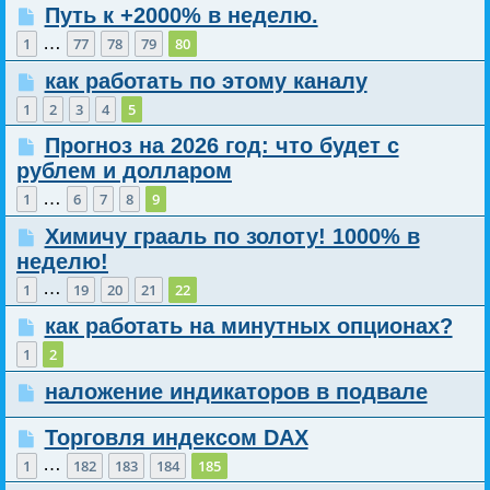
Путь к +2000% в неделю.
…
1
77
78
79
80
как работать по этому каналу
1
2
3
4
5
Прогноз на 2026 год: что будет с
рублем и долларом
…
1
6
7
8
9
Химичу грааль по золоту! 1000% в
неделю!
…
1
19
20
21
22
как работать на минутных опционах?
1
2
наложение индикаторов в подвале
Торговля индексом DAX
…
1
182
183
184
185