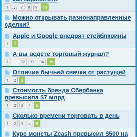
…
1
7
8
9
10
Можно открывать разнонаправленные
сделки?
Apple и Google внедрят стейблкоины
1
2
А вы ведёте торговый журнал?
…
1
32
33
34
35
Отличие бычьей свечки от растущей
1
2
3
Стоимость бренда Сбербанка
превысила $7 млрд
1
2
3
4
5
Сколько времени торговать в день
1
2
3
4
5
Курс монеты Zcash превысил $500 на