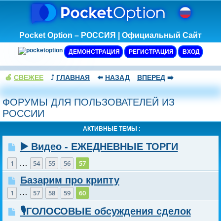
Pocket Option – РОССИЯ | Официальный Сайт
ДЕМОНСТРАЦИЯ
РЕГИСТРАЦИЯ
ВХОД
🍏
СВЕЖЕЕ
⤴️
ГЛАВНАЯ
⬅️
НАЗАД
ВПЕРЕД
➡️
ФОРУМЫ ДЛЯ ПОЛЬЗОВАТЕЛЕЙ ИЗ
РОССИИ
АКТИВНЫЕ ТЕМЫ :
▶️ Видео - ЕЖЕДНЕВНЫЕ ТОРГИ
…
1
54
55
56
57
Базарим про крипту
…
1
57
58
59
60
🎙️ГОЛОСОВЫЕ обсуждения сделок