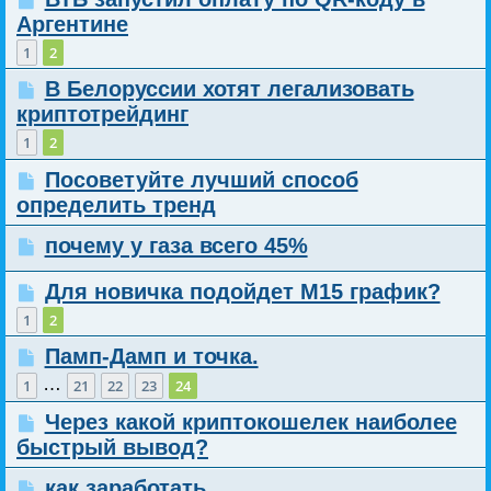
Аргентине
1
2
В Белоруссии хотят легализовать
криптотрейдинг
1
2
Посоветуйте лучший способ
определить тренд
почему у газа всего 45%
Для новичка подойдет М15 график?
1
2
Памп-Дамп и точка.
…
1
21
22
23
24
Через какой криптокошелек наиболее
быстрый вывод?
как заработать