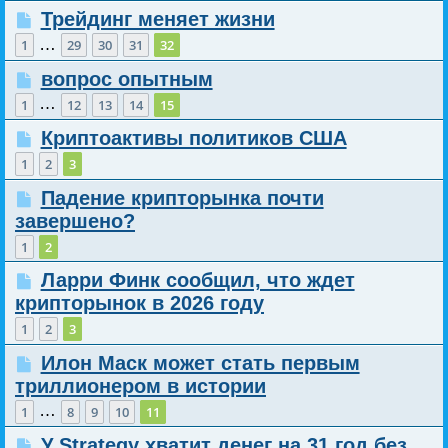
Трейдинг меняет жизни
…
1
29
30
31
32
вопрос опытным
…
1
12
13
14
15
Криптоактивы политиков США
1
2
3
Падение крипторынка почти
завершено?
1
2
Ларри Финк сообщил, что ждет
крипторынок в 2026 году
1
2
3
Илон Маск может стать первым
триллионером в истории
…
1
8
9
10
11
У Strategy хватит денег на 31 год без