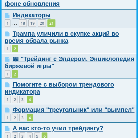
фоне обновления
Индикаторы
…
1
18
19
20
21
Трампа уличили в скупке акций во
время обвала рынка
1
2
📖 "Трейдинг с Элдером. Энциклопедия
биржевой игры"
1
2
Помогите с выбором трендового
индикатора
1
2
3
4
Формация "треугольник" или "вымпел"
1
2
3
4
А вас кто-то учил трейдингу?
1
2
3
4
5
6