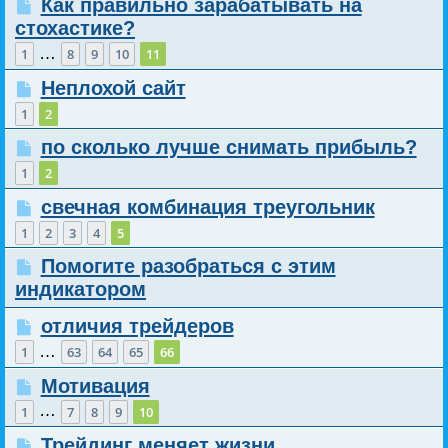
Как правильно зарабатывать на
стохастике?
…
1
8
9
10
11
Неплохой сайт
1
2
по сколько лучше снимать прибыль?
1
2
свечная комбинация треугольник
1
2
3
4
5
Помогите разобраться с этим
индикатором
отличия трейдеров
…
1
63
64
65
66
Мотивация
…
1
7
8
9
10
Трейдинг меняет жизни