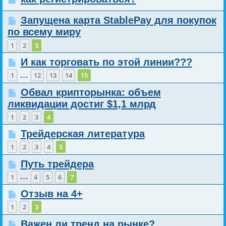
Запущена карта StablePay для покупок
по всему миру
1
2
3
И как торговать по этой линии???
…
1
12
13
14
15
Обвал крипторынка: объем
ликвидации достиг $1,1 млрд
1
2
3
4
Трейдерская литература
1
2
3
4
5
Путь трейдера
…
1
4
5
6
7
Отзыв на 4+
1
2
3
Важен ли тренд на рынке?