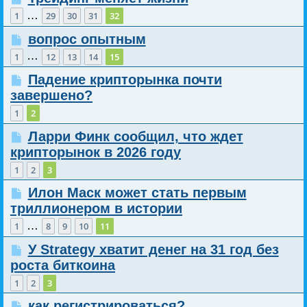
…
1
29
30
31
32
вопрос опытным
…
1
12
13
14
15
Падение крипторынка почти
завершено?
1
2
Ларри Финк сообщил, что ждет
крипторынок в 2026 году
1
2
3
Илон Маск может стать первым
триллионером в истории
…
1
8
9
10
11
У Strategy хватит денег на 31 год без
роста биткоина
1
2
3
как регистрироваться?