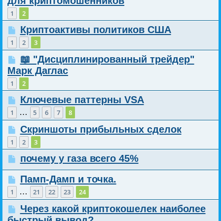
для криптомошенников
1
2
Криптоактивы политиков США
1
2
3
📖 "Дисциплинированный трейдер"
Марк Даглас
1
2
Ключевые паттерны VSA
…
1
5
6
7
8
Скриншоты прибыльных сделок
1
2
3
почему у газа всего 45%
Памп-Дамп и точка.
…
1
21
22
23
24
Через какой криптокошелек наиболее
быстрый вывод?