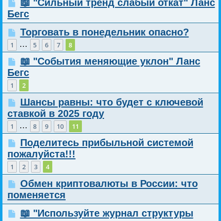
📖 "Сильный тренд слабый откат" Ланс
Бегс
Торговать в понедельник опасно?
…
1
5
6
7
8
📖 "События меняющие уклон" Ланс
Бегс
1
2
Шансы равны: что будет с ключевой
ставкой в 2025 году
…
1
8
9
10
11
Поделитесь прибыльной системой
пожалуйста!!!
1
2
3
4
Обмен криптовалюты в России: что
поменяется
📖 "Используйте журнал структуры