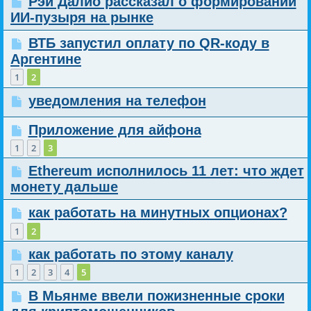
Рэй Далио рассказал о формировании
ИИ-пузыря на рынке
ВТБ запустил оплату по QR-коду в
Аргентине
1
2
уведомления на телефон
Приложение для айфона
1
2
3
Ethereum исполнилось 11 лет: что ждет
монету дальше
как работать на минутных опционах?
1
2
как работать по этому каналу
1
2
3
4
5
В Мьянме ввели пожизненные сроки