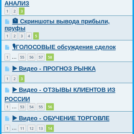
АНАЛИЗ
1
2
3
🏦 Скриншоты вывода прибыли,
пруфы
1
2
3
4
5
🎙️ГОЛОСОВЫЕ обсуждения сделок
…
1
55
56
57
58
▶️ Видео - ПРОГНОЗ РЫНКА
1
2
3
▶️ Видео - ОТЗЫВЫ КЛИЕНТОВ ИЗ
РОССИИ
…
1
53
54
55
56
▶️ Видео - ОБУЧЕНИЕ ТОРГОВЛЕ
…
1
11
12
13
14