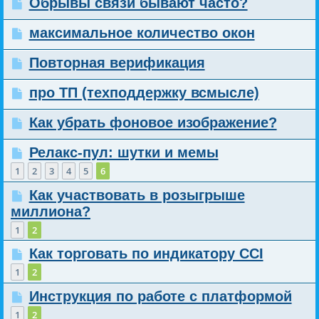
Обрывы связи бывают часто?
максимальное количество окон
Повторная верификация
про ТП (техподдержку всмысле)
Как убрать фоновое изображение?
Релакс-пул: шутки и мемы
1
2
3
4
5
6
Как участвовать в розыгрыше
миллиона?
1
2
Как торговать по индикатору CCI
1
2
Инструкция по работе с платформой
1
2