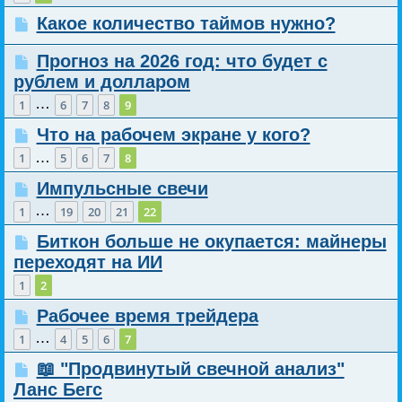
Какое количество таймов нужно?
Прогноз на 2026 год: что будет с
рублем и долларом
…
1
6
7
8
9
Что на рабочем экране у кого?
…
1
5
6
7
8
Импульсные свечи
…
1
19
20
21
22
Биткон больше не окупается: майнеры
переходят на ИИ
1
2
Рабочее время трейдера
…
1
4
5
6
7
📖 "Продвинутый свечной анализ"
Ланс Бегс