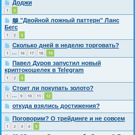
Доджи
1
2
📖 "Двойной ложный паттерн" Ланс
Бегс
1
2
3
Сколько дней в неделю торговать?
…
1
16
17
18
19
Павел Дуров запустил новый
криптокошелек в Telegram
1
2
3
Стоит ли покупать золото?
…
1
9
10
11
12
откуда взялись достижения?
Поговорим? О трейдинге и не совсем
1
2
3
4
5