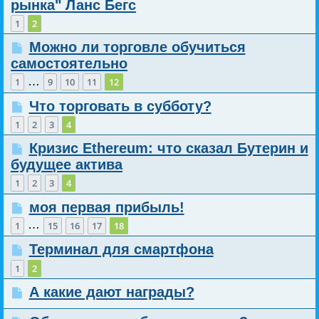
рынка" Ланс Бегс
1
2
Можно ли торговле обучиться
самостоятельно
…
1
9
10
11
12
Что торговать в субботу?
1
2
3
4
Кризис Ethereum: что сказал Бутерин и
будущее актива
1
2
3
4
моя первая прибыль!
…
1
15
16
17
18
Терминал для смартфона
1
2
А какие дают награды?