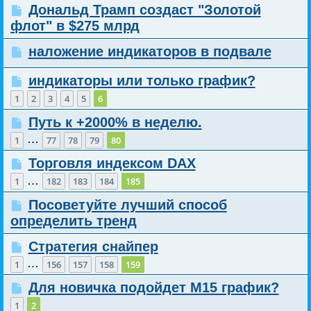
Дональд Трамп создаст "Золотой
флот" в $275 млрд
наложение индикаторов в подвале
индикаторы или только график?
1
2
3
4
5
6
Путь к +2000% в неделю.
…
1
77
78
79
80
Торговля индексом DAX
…
1
182
183
184
185
Посоветуйте лучший способ
определить тренд
Стратегия снайпер
…
1
156
157
158
159
Для новичка подойдет М15 график?
1
2