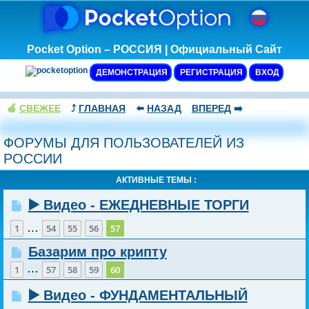
Pocket Option – РОССИЯ | Официальный Сайт
ДЕМОНСТРАЦИЯ
РЕГИСТРАЦИЯ
ВХОД
🍏
СВЕЖЕЕ
⤴️
ГЛАВНАЯ
⬅️
НАЗАД
ВПЕРЕД
➡️
ФОРУМЫ ДЛЯ ПОЛЬЗОВАТЕЛЕЙ ИЗ
РОССИИ
АКТИВНЫЕ ТЕМЫ :
▶️ Видео - ЕЖЕДНЕВНЫЕ ТОРГИ
…
1
54
55
56
57
Базарим про крипту
…
1
57
58
59
60
▶️ Видео - ФУНДАМЕНТАЛЬНЫЙ