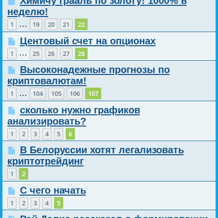
Химичу грааль по золоту! 1000% в
неделю!
…
1
19
20
21
22
Центовый счет на опционах
…
1
25
26
27
28
Высоконадежные прогнозы по
криптовалютам!
…
1
104
105
106
107
сколько нужно графиков
анализировать?
1
2
3
4
5
6
В Белоруссии хотят легализовать
криптотрейдинг
1
2
С чего начать
1
2
3
4
5