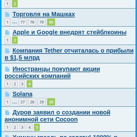
1
2
Торговля на Машках
…
1
77
78
79
80
Apple и Google внедрят стейблкоины
1
2
Компания Tether отчиталась о прибыли
в $1,5 млрд
Иностранцы покупают акции
российских компаний
1
2
3
4
Solana
…
1
27
28
29
30
Дуров заявил о создании новой
анонимной сети Cocoon
1
2
3
4
5