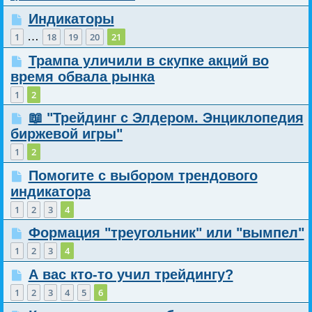
Индикаторы
…
1
18
19
20
21
Трампа уличили в скупке акций во
время обвала рынка
1
2
📖 "Трейдинг с Элдером. Энциклопедия
биржевой игры"
1
2
Помогите с выбором трендового
индикатора
1
2
3
4
Формация "треугольник" или "вымпел"
1
2
3
4
А вас кто-то учил трейдингу?
1
2
3
4
5
6