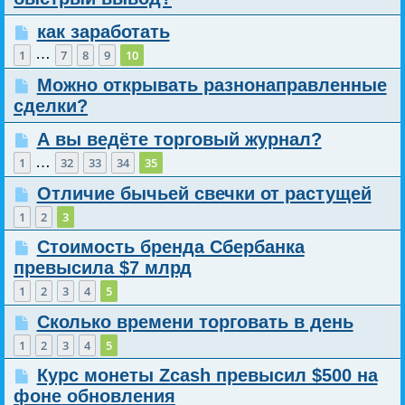
как заработать
…
1
7
8
9
10
Можно открывать разнонаправленные
сделки?
А вы ведёте торговый журнал?
…
1
32
33
34
35
Отличие бычьей свечки от растущей
1
2
3
Стоимость бренда Сбербанка
превысила $7 млрд
1
2
3
4
5
Сколько времени торговать в день
1
2
3
4
5
Курс монеты Zcash превысил $500 на
фоне обновления