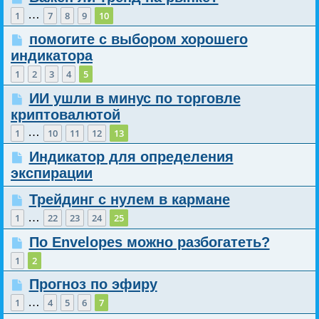
…
1
7
8
9
10
помогите с выбором хорошего
индикатора
1
2
3
4
5
ИИ ушли в минус по торговле
криптовалютой
…
1
10
11
12
13
Индикатор для определения
экспирации
Трейдинг с нулем в кармане
…
1
22
23
24
25
По Envelopes можно разбогатеть?
1
2
Прогноз по эфиру
…
1
4
5
6
7