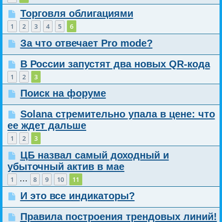
Торговля облигациями
1
2
3
4
5
6
За что отвечает Pro mode?
В России запустят два новых QR-кода
1
2
3
Поиск на форуме
Solana стремительно упала в цене: что
ее ждет дальше
1
2
3
ЦБ назвал самый доходный и
убыточный актив в мае
…
1
8
9
10
11
И это все индикаторы?
Правила построения трендовых линий!