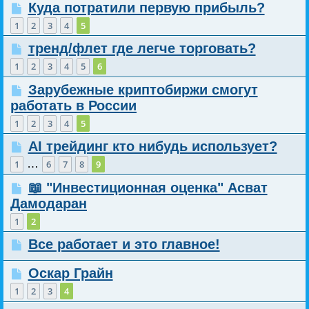
Куда потратили первую прибыль?
1
2
3
4
5
тренд/флет где легче торговать?
1
2
3
4
5
6
Зарубежные криптобиржи смогут
работать в России
1
2
3
4
5
AI трейдинг кто нибудь использует?
…
1
6
7
8
9
📖 "Инвестиционная оценка" Асват
Дамодаран
1
2
Все работает и это главное!
Оскар Грайн
1
2
3
4