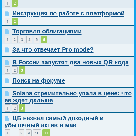
1
2
Инструкция по работе с платформой
1
2
Торговля облигациями
1
2
3
4
5
6
За что отвечает Pro mode?
В России запустят два новых QR-кода
1
2
3
Поиск на форуме
Solana стремительно упала в цене: что
ее ждет дальше
1
2
3
ЦБ назвал самый доходный и
убыточный актив в мае
…
1
8
9
10
11