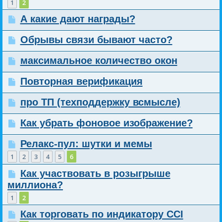
1
2
А какие дают награды?
Обрывы связи бывают часто?
максимальное количество окон
Повторная верификация
про ТП (техподдержку всмысле)
Как убрать фоновое изображение?
Релакс-пул: шутки и мемы
1
2
3
4
5
6
Как участвовать в розыгрыше
миллиона?
1
2
Как торговать по индикатору CCI