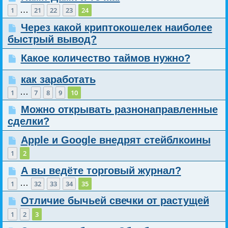
…
1
21
22
23
24
Через какой криптокошелек наиболее
быстрый вывод?
Какое количество таймов нужно?
как заработать
…
1
7
8
9
10
Можно открывать разнонаправленные
сделки?
Apple и Google внедрят стейблкоины
1
2
А вы ведёте торговый журнал?
…
1
32
33
34
35
Отличие бычьей свечки от растущей
1
2
3