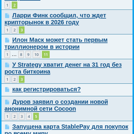
1
2
Ларри Финк сообщил, что ждет
крипторынок в 2026 году
1
2
3
Илон Маск может стать первым
триллионером в истории
…
1
8
9
10
11
У Strategy хватит денег на 31 год без
роста биткоина
1
2
3
как регистрироваться?
Дуров заявил о создании новой
анонимной сети Cocoon
1
2
3
4
5
Запущена карта StablePay для покупок
по всему миру