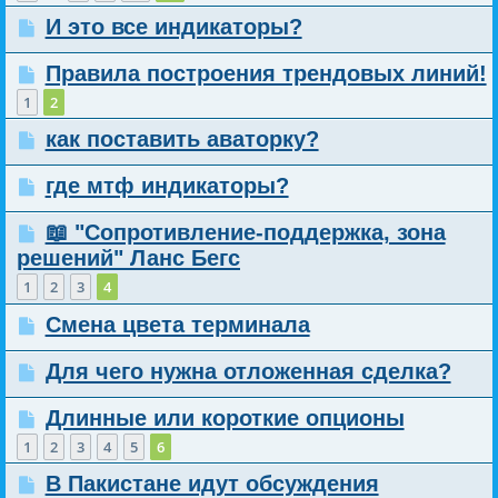
И это все индикаторы?
Правила построения трендовых линий!
1
2
как поставить аваторку?
где мтф индикаторы?
📖 "Сопротивление-поддержка, зона
решений" Ланс Бегс
1
2
3
4
Смена цвета терминала
Для чего нужна отложенная сделка?
Длинные или короткие опционы
1
2
3
4
5
6
В Пакистане идут обсуждения