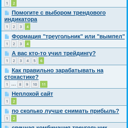
1
2
Помогите с выбором трендового
индикатора
1
2
3
4
Формация "треугольник" или "вымпел"
1
2
3
4
А вас кто-то учил трейдингу?
1
2
3
4
5
6
Как правильно зарабатывать на
стохастике?
…
1
8
9
10
11
Неплохой сайт
1
2
по сколько лучше снимать прибыль?
1
2
свечная комбинация треугольник