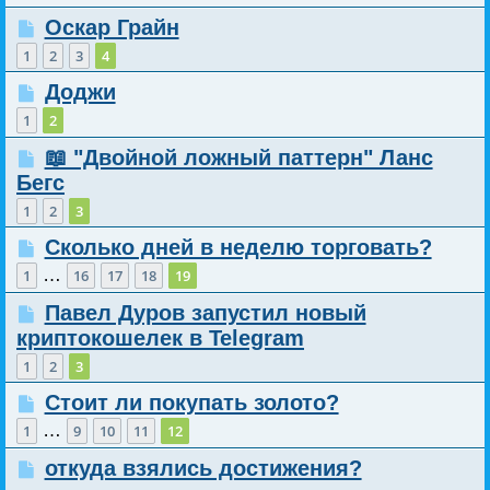
Оскар Грайн
1
2
3
4
Доджи
1
2
📖 "Двойной ложный паттерн" Ланс
Бегс
1
2
3
Сколько дней в неделю торговать?
…
1
16
17
18
19
Павел Дуров запустил новый
криптокошелек в Telegram
1
2
3
Стоит ли покупать золото?
…
1
9
10
11
12
откуда взялись достижения?