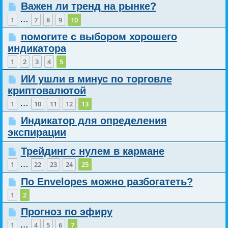
Важен ли тренд на рынке?
…
1
7
8
9
10
помогите с выбором хорошего
индикатора
1
2
3
4
5
ИИ ушли в минус по торговле
криптовалютой
…
1
10
11
12
13
Индикатор для определения
экспирации
Трейдинг с нулем в кармане
…
1
22
23
24
25
По Envelopes можно разбогатеть?
1
2
Прогноз по эфиру
…
1
4
5
6
7