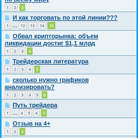
1
2
3
И как торговать по этой линии???
…
1
12
13
14
15
Обвал крипторынка: объем
ликвидации достиг $1,1 млрд
1
2
3
4
Трейдерская литература
1
2
3
4
5
сколько нужно графиков
анализировать?
1
2
3
4
5
6
Путь трейдера
…
1
4
5
6
7
Отзыв на 4+
1
2
3