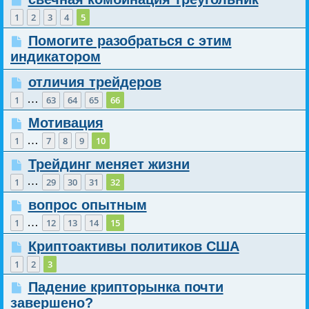
1
2
3
4
5
Помогите разобраться с этим
индикатором
отличия трейдеров
…
1
63
64
65
66
Мотивация
…
1
7
8
9
10
Трейдинг меняет жизни
…
1
29
30
31
32
вопрос опытным
…
1
12
13
14
15
Криптоактивы политиков США
1
2
3
Падение крипторынка почти
завершено?