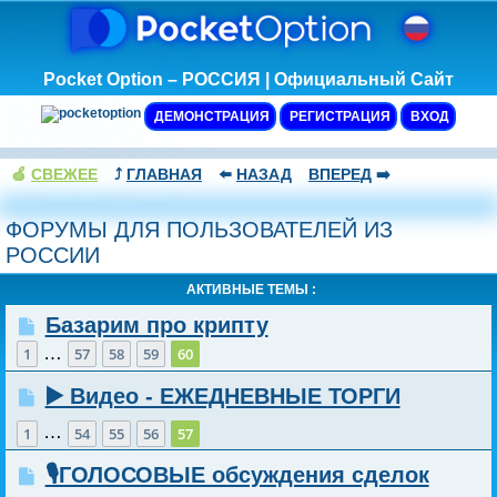
Pocket Option – РОССИЯ | Официальный Сайт
ДЕМОНСТРАЦИЯ
РЕГИСТРАЦИЯ
ВХОД
🍏
СВЕЖЕЕ
⤴️
ГЛАВНАЯ
⬅️
НАЗАД
ВПЕРЕД
➡️
ФОРУМЫ ДЛЯ ПОЛЬЗОВАТЕЛЕЙ ИЗ
РОССИИ
АКТИВНЫЕ ТЕМЫ :
Базарим про крипту
…
1
57
58
59
60
▶️ Видео - ЕЖЕДНЕВНЫЕ ТОРГИ
…
1
54
55
56
57
🎙️ГОЛОСОВЫЕ обсуждения сделок