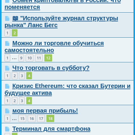
Обмен криптовалюты в России: что
поменяется
📖 "Используйте журнал структуры
рынка" Ланс Бегс
1
2
Можно ли торговле обучиться
самостоятельно
…
1
9
10
11
12
Что торговать в субботу?
1
2
3
4
Кризис Ethereum: что сказал Бутерин и
будущее актива
1
2
3
4
моя первая прибыль!
…
1
15
16
17
18
Терминал для смартфона