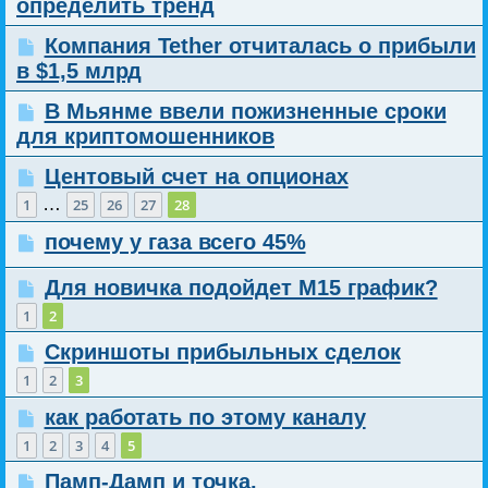
определить тренд
Компания Tether отчиталась о прибыли
в $1,5 млрд
В Мьянме ввели пожизненные сроки
для криптомошенников
Центовый счет на опционах
…
1
25
26
27
28
почему у газа всего 45%
Для новичка подойдет М15 график?
1
2
Скриншоты прибыльных сделок
1
2
3
как работать по этому каналу
1
2
3
4
5
Памп-Дамп и точка.