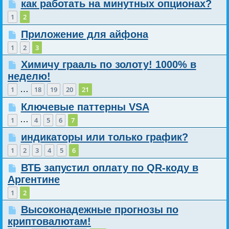
как работать на минутных опционах?
1
2
Приложение для айфона
1
2
3
Химичу грааль по золоту! 1000% в
неделю!
…
1
18
19
20
21
Ключевые паттерны VSA
…
1
4
5
6
7
индикаторы или только график?
1
2
3
4
5
6
ВТБ запустил оплату по QR-коду в
Аргентине
1
2
Высоконадежные прогнозы по
криптовалютам!