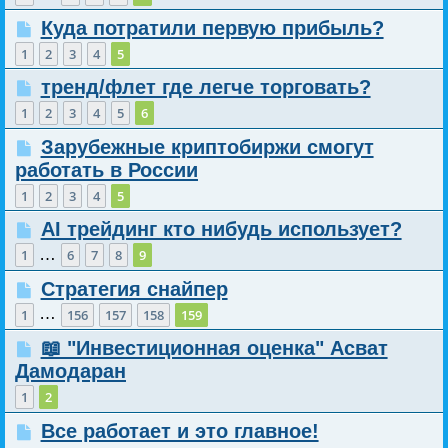
Куда потратили первую прибыль?
1
2
3
4
5
тренд/флет где легче торговать?
1
2
3
4
5
6
Зарубежные криптобиржи смогут
работать в России
1
2
3
4
5
AI трейдинг кто нибудь использует?
…
1
6
7
8
9
Стратегия снайпер
…
1
156
157
158
159
📖 "Инвестиционная оценка" Асват
Дамодаран
1
2
Все работает и это главное!