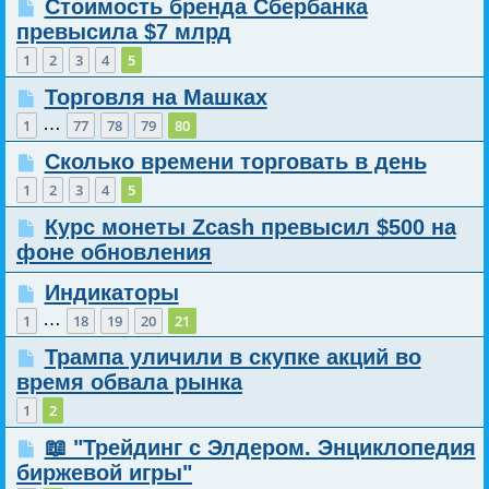
Стоимость бренда Сбербанка
превысила $7 млрд
1
2
3
4
5
Торговля на Машках
…
1
77
78
79
80
Сколько времени торговать в день
1
2
3
4
5
Курс монеты Zcash превысил $500 на
фоне обновления
Индикаторы
…
1
18
19
20
21
Трампа уличили в скупке акций во
время обвала рынка
1
2
📖 "Трейдинг с Элдером. Энциклопедия
биржевой игры"