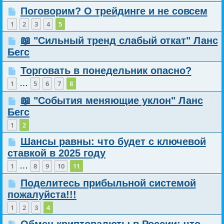
Поговорим? О трейдинге и не совсем
1
2
3
4
5
📖 "Сильный тренд слабый откат" Ланс
Бегс
Торговать в понедельник опасно?
…
1
5
6
7
8
📖 "События меняющие уклон" Ланс
Бегс
1
2
Шансы равны: что будет с ключевой
ставкой в 2025 году
…
1
8
9
10
11
Поделитесь прибыльной системой
пожалуйста!!!
1
2
3
4