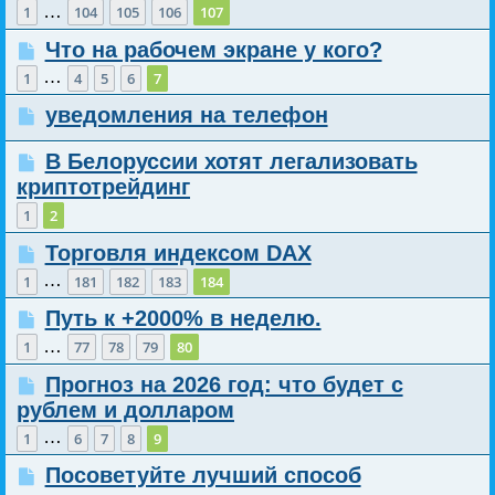
…
1
104
105
106
107
Что на рабочем экране у кого?
…
1
4
5
6
7
уведомления на телефон
В Белоруссии хотят легализовать
криптотрейдинг
1
2
Торговля индексом DAX
…
1
181
182
183
184
Путь к +2000% в неделю.
…
1
77
78
79
80
Прогноз на 2026 год: что будет с
рублем и долларом
…
1
6
7
8
9
Посоветуйте лучший способ