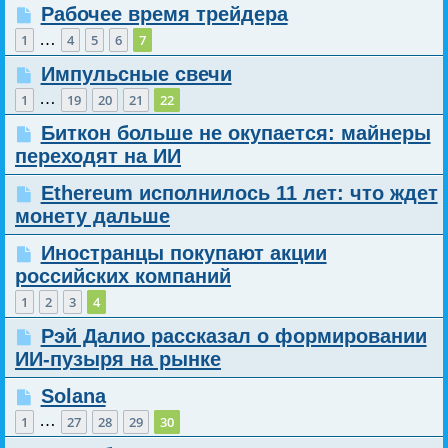
Рабочее время трейдера
…
1
4
5
6
7
Импульсные свечи
…
1
19
20
21
22
Биткон больше не окупается: майнеры
переходят на ИИ
Ethereum исполнилось 11 лет: что ждет
монету дальше
Иностранцы покупают акции
российских компаний
1
2
3
4
Рэй Далио рассказал о формировании
ИИ-пузыря на рынке
Solana
…
1
27
28
29
30