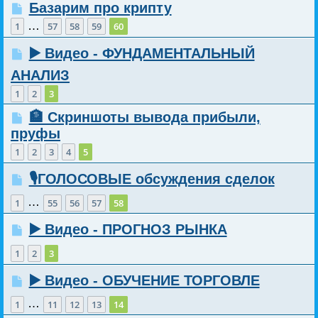
Базарим про крипту
…
1
57
58
59
60
▶️ Видео - ФУНДАМЕНТАЛЬНЫЙ
АНАЛИЗ
1
2
3
🏦 Скриншоты вывода прибыли,
пруфы
1
2
3
4
5
🎙️ГОЛОСОВЫЕ обсуждения сделок
…
1
55
56
57
58
▶️ Видео - ПРОГНОЗ РЫНКА
1
2
3
▶️ Видео - ОБУЧЕНИЕ ТОРГОВЛЕ
…
1
11
12
13
14