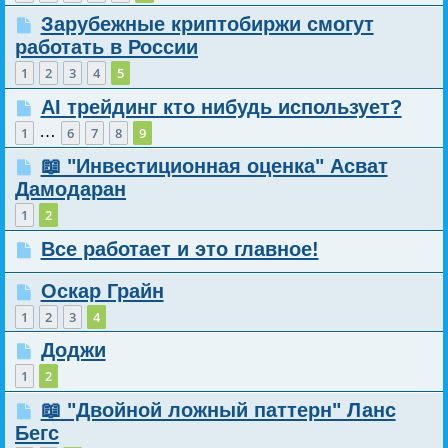
Зарубежные криптобиржи смогут
работать в России
1
2
3
4
5
AI трейдинг кто нибудь использует?
…
1
6
7
8
9
📖 "Инвестиционная оценка" Асват
Дамодаран
1
2
Все работает и это главное!
Оскар Грайн
1
2
3
4
Доджи
1
2
📖 "Двойной ложный паттерн" Ланс
Бегс