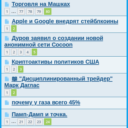
Торговля на Машках
…
1
77
78
79
80
Apple и Google внедрят стейблкоины
1
2
Дуров заявил о создании новой
анонимной сети Cocoon
1
2
3
4
5
Криптоактивы политиков США
1
2
3
📖 "Дисциплинированный трейдер"
Марк Даглас
1
2
почему у газа всего 45%
Памп-Дамп и точка.
…
1
21
22
23
24