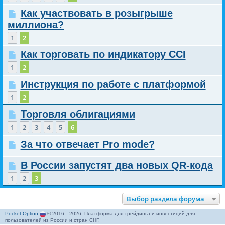
Как участвовать в розыгрыше
миллиона?
1
2
Как торговать по индикатору CCI
1
2
Инструкция по работе с платформой
1
2
Торговля облигациями
1
2
3
4
5
6
За что отвечает Pro mode?
В России запустят два новых QR-кода
1
2
3
Выбор раздела форума
Pocket Option
© 2016—2026. Платформа для трейдинга и инвестиций для
пользователей из России и стран СНГ.