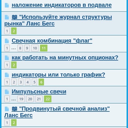
наложение индикаторов в подвале
📖 "Используйте журнал структуры
рынка" Ланс Бегс
1
2
Свечная комбинация "флаг"
…
1
8
9
10
11
как работать на минутных опционах?
1
2
индикаторы или только график?
1
2
3
4
5
6
Импульсные свечи
…
1
19
20
21
22
📖 "Продвинутый свечной анализ"
Ланс Бегс
1
2