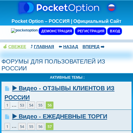
Pocket Option – РОССИЯ | Официальный Сайт
ДЕМОНСТРАЦИЯ
РЕГИСТРАЦИЯ
ВХОД
🍏
СВЕЖЕЕ
⤴️
ГЛАВНАЯ
⬅️
НАЗАД
ВПЕРЕД
➡️
ФОРУМЫ ДЛЯ ПОЛЬЗОВАТЕЛЕЙ ИЗ
РОССИИ
АКТИВНЫЕ ТЕМЫ :
▶️ Видео - ОТЗЫВЫ КЛИЕНТОВ ИЗ
РОССИИ
…
1
53
54
55
56
▶️ Видео - ЕЖЕДНЕВНЫЕ ТОРГИ
…
1
54
55
56
57