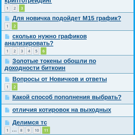
криптотрейдинг
1
2
3
Для новичка подойдет М15 график?
1
2
сколько нужно графиков
анализировать?
1
2
3
4
5
6
Золотые токены обошли по
доходности биткоин
Вопросы от Новичков и ответы
1
2
Какой способ пополнения выбрать?
отличия котировок на выходных
Делимся тс
…
1
8
9
10
11