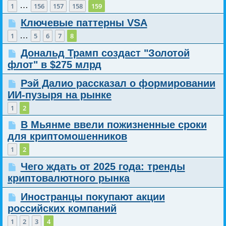
…
1
156
157
158
159
Ключевые паттерны VSA
…
1
5
6
7
8
Дональд Трамп создаст "Золотой
флот" в $275 млрд
Рэй Далио рассказал о формировании
ИИ-пузыря на рынке
1
2
В Мьянме ввели пожизненные сроки
для криптомошенников
1
2
Чего ждать от 2025 года: тренды
криптовалютного рынка
Иностранцы покупают акции
российских компаний
1
2
3
4