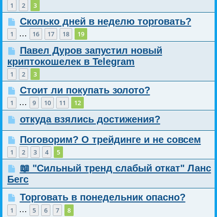
1
2
3
Сколько дней в неделю торговать?
…
1
16
17
18
19
Павел Дуров запустил новый
криптокошелек в Telegram
1
2
3
Стоит ли покупать золото?
…
1
9
10
11
12
откуда взялись достижения?
Поговорим? О трейдинге и не совсем
1
2
3
4
5
📖 "Сильный тренд слабый откат" Ланс
Бегс
Торговать в понедельник опасно?
…
1
5
6
7
8