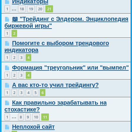
Индикаторы
…
1
18
19
20
21
📖 "Трейдинг с Элдером. Энциклопедия
биржевой игры"
1
2
Помогите с выбором трендового
индикатора
1
2
3
4
Формация "треугольник" или "вымпел"
1
2
3
4
А вас кто-то учил трейдингу?
1
2
3
4
5
6
Как правильно зарабатывать на
стохастике?
…
1
8
9
10
11
Неплохой сайт