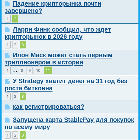
Падение крипторынка почти
завершено?
1
2
Ларри Финк сообщил, что ждет
крипторынок в 2026 году
1
2
3
Илон Маск может стать первым
триллионером в истории
…
1
8
9
10
11
У Strategy хватит денег на 31 год без
роста биткоина
1
2
3
как регистрироваться?
Запущена карта StablePay для покупок
по всему миру
1
2
3