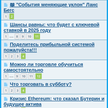
📖 "События меняющие уклон" Ланс
Бегс
1
2
Шансы равны: что будет с ключевой
ставкой в 2025 году
…
1
8
9
10
11
Поделитесь прибыльной системой
пожалуйста!!!
1
2
3
4
Можно ли торговле обучиться
самостоятельно
…
1
9
10
11
12
Что торговать в субботу?
1
2
3
4
Кризис Ethereum: что сказал Бутерин и
будущее актива