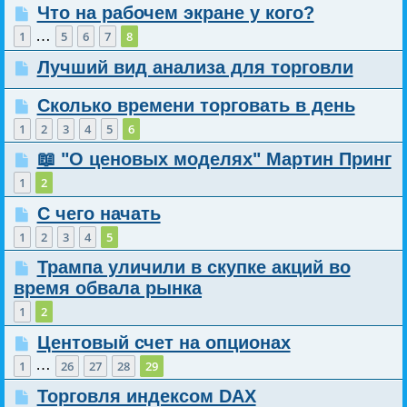
Что на рабочем экране у кого?
…
1
5
6
7
8
Лучший вид анализа для торговли
Сколько времени торговать в день
1
2
3
4
5
6
📖 "О ценовых моделях" Мартин Принг
1
2
С чего начать
1
2
3
4
5
Трампа уличили в скупке акций во
время обвала рынка
1
2
Центовый счет на опционах
…
1
26
27
28
29
Торговля индексом DAX