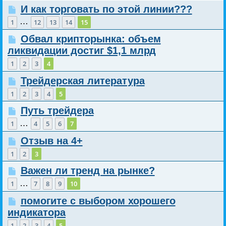
И как торговать по этой линии???
…
1
12
13
14
15
Обвал крипторынка: объем
ликвидации достиг $1,1 млрд
1
2
3
4
Трейдерская литература
1
2
3
4
5
Путь трейдера
…
1
4
5
6
7
Отзыв на 4+
1
2
3
Важен ли тренд на рынке?
…
1
7
8
9
10
помогите с выбором хорошего
индикатора
1
2
3
4
5