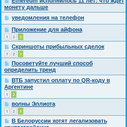
Ethereum исполнилось 11 лет: что ждет
монету дальше
уведомления на телефон
Приложение для айфона
1
2
3
Скриншоты прибыльных сделок
1
2
3
Посоветуйте лучший способ
определить тренд
ВТБ запустил оплату по QR-коду в
Аргентине
1
2
волны Эллиота
1
2
3
В Белоруссии хотят легализовать