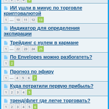
ИИ ушли в минус по торговле
криптовалютой
…
1
10
11
12
13
Индикатор для определения
экспирации
Трейдинг с нулем в кармане
…
1
22
23
24
25
По Envelopes можно разбогатеть?
1
2
Прогноз по эфиру
…
1
4
5
6
7
Куда потратили первую прибыль?
1
2
3
4
5
тренд/флет где легче торговать?
1
2
3
4
5
6