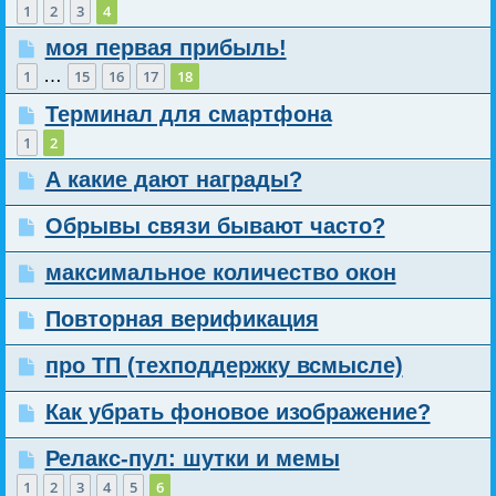
1
2
3
4
моя первая прибыль!
…
1
15
16
17
18
Терминал для смартфона
1
2
А какие дают награды?
Обрывы связи бывают часто?
максимальное количество окон
Повторная верификация
про ТП (техподдержку всмысле)
Как убрать фоновое изображение?
Релакс-пул: шутки и мемы
1
2
3
4
5
6