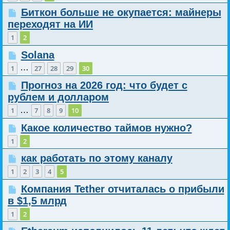
Биткон больше не окупается: майнеры
переходят на ИИ
1
2
Solana
…
1
27
28
29
30
Прогноз на 2026 год: что будет с
рублем и долларом
…
1
7
8
9
10
Какое количество таймов нужно?
1
2
как работать по этому каналу
1
2
3
4
5
Компания Tether отчиталась о прибыли
в $1,5 млрд
1
2