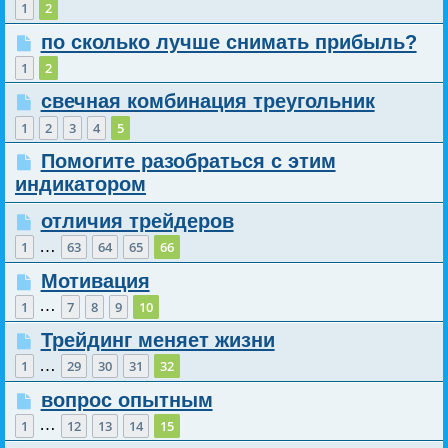
1
2
по сколько лучше снимать прибыль?
1
2
свечная комбинация треугольник
1
2
3
4
5
Помогите разобраться с этим
индикатором
отличия трейдеров
…
1
63
64
65
66
Мотивация
…
1
7
8
9
10
Трейдинг меняет жизни
…
1
29
30
31
32
вопрос опытным
…
1
12
13
14
15