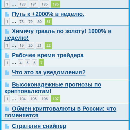
…
1
183
184
185
186
Путь к +2000% в неделю.
…
1
78
79
80
81
Химичу грааль по золоту! 1000% в
неделю!
…
1
19
20
21
22
Рабочее время трейдера
…
1
4
5
6
7
Что это за уведомления?
Высоконадежные прогнозы по
криптовалютам!
…
1
104
105
106
107
Обмен криптовалюты в России: что
поменяется
Стратегия снайпер