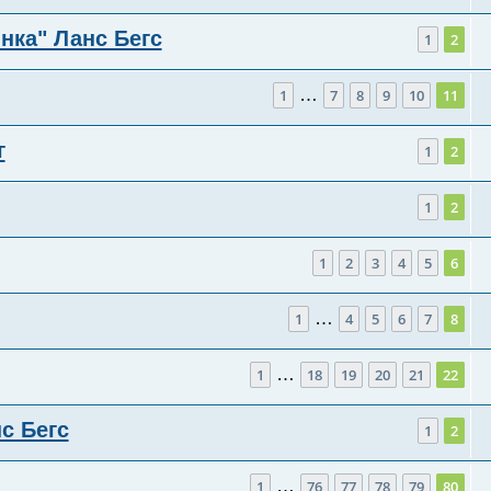
нка" Ланс Бегс
1
2
…
1
7
8
9
10
11
г
1
2
1
2
1
2
3
4
5
6
…
1
4
5
6
7
8
…
1
18
19
20
21
22
с Бегс
1
2
…
1
76
77
78
79
80