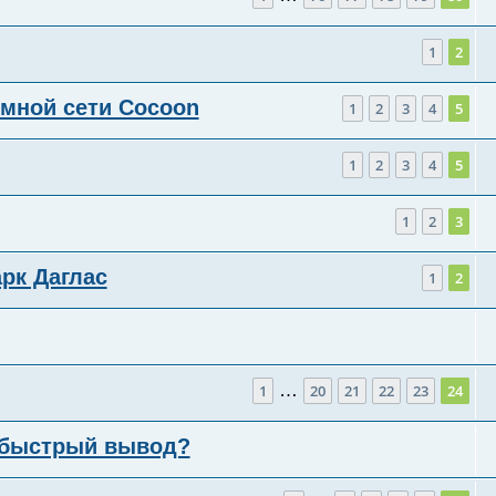
1
2
имной сети Cocoon
1
2
3
4
5
1
2
3
4
5
1
2
3
рк Даглас
1
2
…
1
20
21
22
23
24
е быстрый вывод?