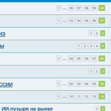
…
1
56
57
58
59
60
…
1
53
54
55
56
57
1
2
3
ИЗ
фы
1
2
3
4
5
…
1
54
55
56
57
58
1
2
3
…
1
52
53
54
55
56
ОССИИ
…
1
10
11
12
13
14
 ИИ-пузыря на рынке
1
2