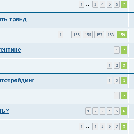
…
1
3
4
5
6
7
ть тренд
…
1
155
156
157
158
159
гентине
1
2
1
2
3
птотрейдинг
1
2
3
1
2
ть?
1
2
3
4
5
6
…
1
4
5
6
7
8