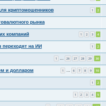
для криптомошенников
1
2
птовалютного рынка
их компаний
1
2
3
4
ы переходят на ИИ
1
2
…
1
26
27
28
29
30
лем и долларом
…
1
6
7
8
9
10
1
2
1
2
3
4
5