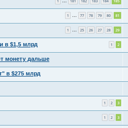
…
1
181
182
183
184
185
…
1
77
78
79
80
81
…
1
25
26
27
28
29
и в $1,5 млрд
1
2
ет монету дальше
" в $275 млрд
1
2
3
1
2
3