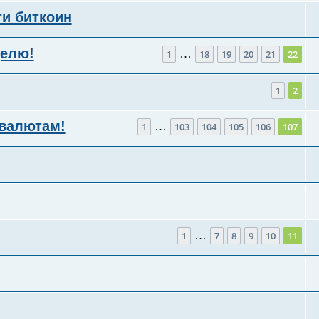
и биткоин
делю!
…
1
18
19
20
21
22
1
2
валютам!
…
1
103
104
105
106
107
…
1
7
8
9
10
11