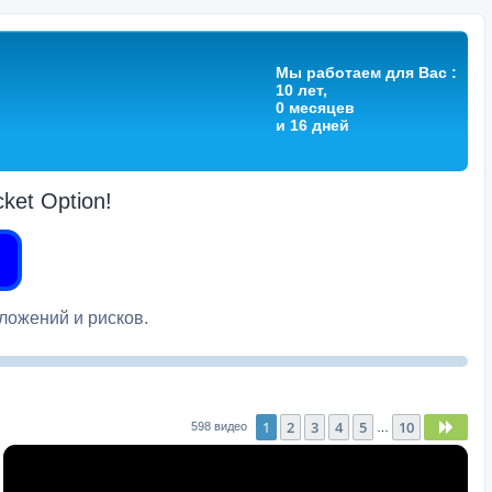
Мы работаем для Вас :
10 лет,
0 месяцев
и 16 дней
et Option!
вложений и рисков.
1
2
3
4
5
10
След
598 видео
…