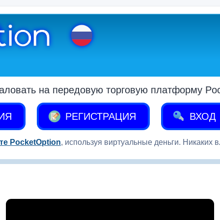
аловать на передовую торговую платформу Pock
ИЯ
РЕГИСТРАЦИЯ
ВХОД
те PocketOption
, используя виртуальные деньги. Никаких 