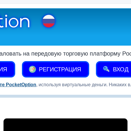
аловать на передовую торговую платформу Pock
ИЯ
РЕГИСТРАЦИЯ
ВХОД
те PocketOption
, используя виртуальные деньги. Никаких 