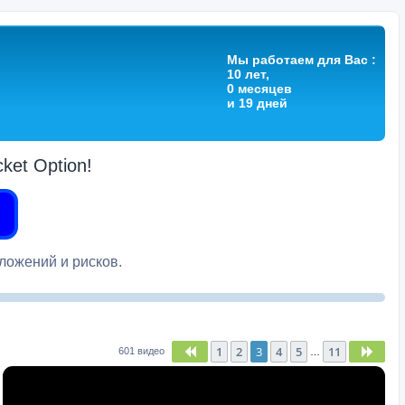
Мы работаем для Вас :
10 лет,
0 месяцев
и 19 дней
et Option!
вложений и рисков.
1
2
3
4
5
11
Пред.
След
601 видео
…