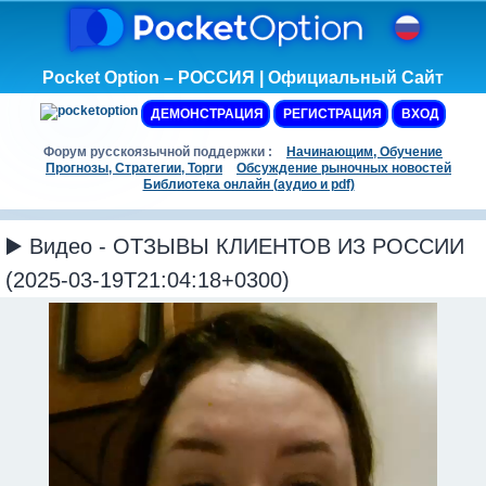
Pocket Option – РОССИЯ | Официальный Сайт
ДЕМОНСТРАЦИЯ
РЕГИСТРАЦИЯ
ВХОД
Форум русскоязычной поддержки :
Начинающим, Обучение
Прогнозы, Стратегии, Торги
Обсуждение рыночных новостей
Библиотека онлайн (аудио и pdf)
▶️ Видео - ОТЗЫВЫ КЛИЕНТОВ ИЗ РОССИИ
(2025-03-19T21:04:18+0300)