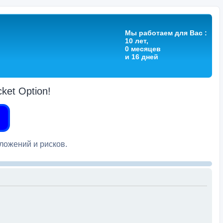
Мы работаем для Вас :
10 лет,
0 месяцев
и 16 дней
et Option!
вложений и рисков.