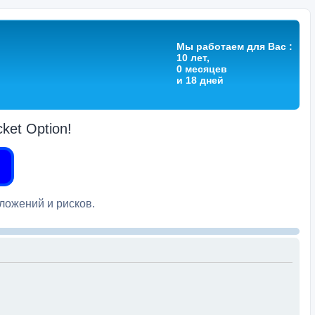
Мы работаем для Вас :
10 лет,
0 месяцев
и 18 дней
et Option!
вложений и рисков.