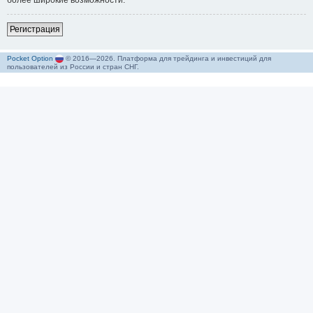
более широкие возможности.
Р
е
г
и
с
т
р
а
ц
и
я
Pocket Option
© 2016—2026. Платформа для трейдинга и инвестиций для
пользователей из России и стран СНГ.