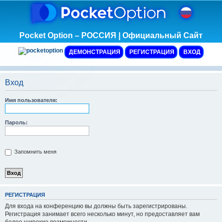
Pocket Option – РОССИЯ | Официальный Сайт
ДЕМОНСТРАЦИЯ
РЕГИСТРАЦИЯ
ВХОД
Вход
Имя пользователя:
Пароль:
Запомнить меня
Р
Е
Г
И
С
Т
Р
А
Ц
И
Я
Для входа на конференцию вы должны быть зарегистрированы.
Регистрация занимает всего несколько минут, но предоставляет вам