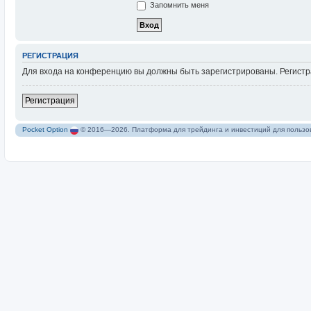
Запомнить меня
Р
Е
Г
И
С
Т
Р
А
Ц
И
Я
Для входа на конференцию вы должны быть зарегистрированы. Регистра
Р
е
г
и
с
т
р
а
ц
и
я
Pocket Option
© 2016—2026. Платформа для трейдинга и инвестиций для пользов