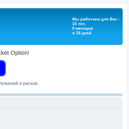
Мы работаем для Вас :
10 лет,
0 месяцев
и 18 дней
et Option!
вложений и рисков.